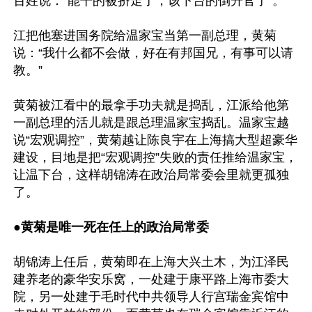
百姓说：“能干的被挤走了，该下台的倒升官了”。

江把他塞进国务院给温家宝当第一副总理，黄菊
说：“我什么都不会做，好在有邦国兄，有事可以请
教。”

黄菊被江看中的最拿手功夫就是捣乱，江派给他第
一副总理的活儿就是跟总理温家宝捣乱。温家宝越
说“宏观调控”，黄菊越让陈良宇在上海搞大型超豪华
建设，目地是把“宏观调控”失败的责任推给温家宝，
让温下台，这样胡锦涛在政治局常委会里就更孤独
了。

●
黄菊是唯一死在任上的政治局常委
胡锦涛上任后，黄菊即在上海大兴土木，为江泽民
建养老的豪华安乐窝，一处建于康平路上海市委大
院，另一处建于毛时代中共领导人行宫瑞金宾馆中