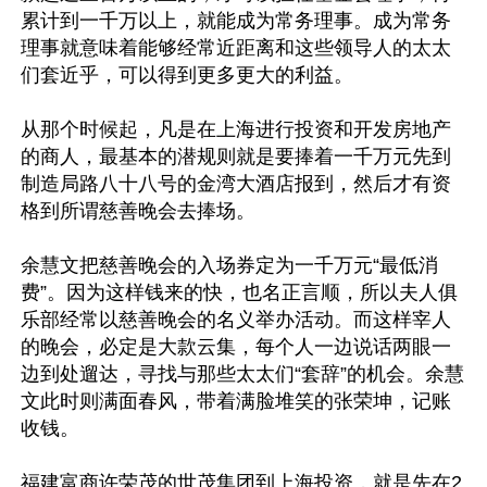
累计到一千万以上，就能成为常务理事。成为常务
理事就意味着能够经常近距离和这些领导人的太太
们套近乎，可以得到更多更大的利益。

从那个时候起，凡是在上海进行投资和开发房地产
的商人，最基本的潜规则就是要捧着一千万元先到
制造局路八十八号的金湾大酒店报到，然后才有资
格到所谓慈善晚会去捧场。

余慧文把慈善晚会的入场券定为一千万元“最低消
费”。因为这样钱来的快，也名正言顺，所以夫人俱
乐部经常以慈善晚会的名义举办活动。而这样宰人
的晚会，必定是大款云集，每个人一边说话两眼一
边到处遛达，寻找与那些太太们“套辞”的机会。余慧
文此时则满面春风，带着满脸堆笑的张荣坤，记账
收钱。

福建富商许荣茂的世茂集团到上海投资，就是先在2