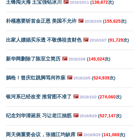
王锋闯火海 王宝强钻冰川
🖼️
(
138,872
次)
2016/10/11
朴槿惠要斩首金正恩 美国不允许
🖼️
(
155,625
次)
2016/10/9
出家人嫖娼买乐透 不敬佛祖贪财色
🖼️
(
91,729
次)
2016/10/7
新华网删除了陈至立简历
🖼️
(
145,024
次)
2016/10/6
躺枪！曾庆红跳脚骂何祚庥
🖼️
(
524,939
次)
2016/10/5
银河系已经改变 推背图不准了
🖼️
(
274,060
次)
2016/10/2
纪念刘华清诞辰 习让老江抽筋
🖼️
(
527,147
次)
2016/9/29
两天俩重要会议，张德江均缺席
🖼️
(
141,069
次)
2016/9/29