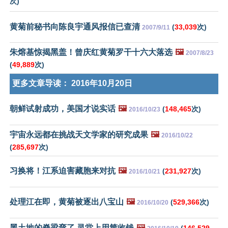
次)
黄菊前秘书向陈良宇通风报信已查清
(
33,039
次)
2007/9/11
朱熔基惊揭黑盖！曾庆红黄菊罗干十六大落选
🖼️
2007/8/23
(
49,889
次)
更多文章导读：
2016年10月20日
朝鲜试射成功，美国才说实话
🖼️
(
148,465
次)
2016/10/23
宇宙永远都在挑战天文学家的研究成果
🖼️
2016/10/22
(
285,697
次)
习换将！江系迫害藏胞来对抗
🖼️
(
231,927
次)
2016/10/21
处理江在即，黄菊被逐出八宝山
🖼️
(
529,366
次)
2016/10/20
黑土地的脊梁弯了 灵堂上用筐收钱
🖼️