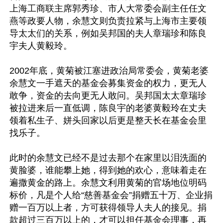
上海工商联主席郭秀珍、市人大常委会副主任任文
燕等政要人物，余慧文则负责拉紧与上海市主要领
导太太们的关系，例如吴邦国的夫人章瑞珍和陈良
宇夫人黄毅玲。

2002年底，黄菊被江塞进政治局常委会，黄菊老婆
余慧文一手遮天的基金会募集资金的权力，更无人
敢争，资金的去向更无人敢问。吴邦国太太章瑞珍
被拉进来后一直低调，陈良宇的老婆黄毅玲在丈夫
领着私生子、姘头回家以后更是整天长在基金会里
找乐子。

此时的余慧文已经不是过去那个在家里以泪洗面的
黄脸婆，谁能攀上她，得到她的欢心，意味着走在
遍撒黄金的路上。余慧文利用黄菊的官场地位明码
标价，凡是个人给“慈善基金会”捐赠五十万、企业捐
赠一百万以上者，方可获得领导人夫人的接见。捐
款超过三百万以上的，才可以担任基金会理事，再