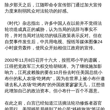
除夕那天之后，江随即命令宣传部门通过加大宣传
力度来削弱民众对法轮功的好感。 

《时代》杂志指出，许多中国人在以前并不觉得法
轮功造成真正的威胁，认为当局的说辞与事实不
符，并对当局对法轮功的镇压政策表示反对。但在
自焚事件发生后，中共用电视、报纸等媒体图像24
小时疲劳轰炸，使民众开始相信江政府的宣传。

2002年11月8日召开十六大，按照邓小平的遗嘱，
江得把党政军三大权交给胡锦涛。为了继续施加影
响力，江死皮赖脸的要在10月份去时任美国总统小
布什的私人农场“吃烤肉”，因为在世界上被小布什邀
请去私人农场“吃烤肉”的外国政要寥寥无几，江想借
此增加自己的政治资本。但小布什一百个不愿意。

在此之前，白宫已经知道江活摘法轮功修炼者器官
的罪行，美国移民局接到了给公民“移植旅游”签证的