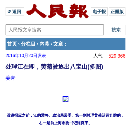
↺ 返回 
电子报
正體版
首页
分栏目
内幕
文章
›
›
›
：
2016年10月20日
发表
人气：
529,366
处理江在即，黄菊被逐出八宝山(多图)
姜青
没遭报应之前，江的爱将、政治局常委、第一副总理黄菊活蹦乱跳的，
右一是前上海市委书记陈良宇。