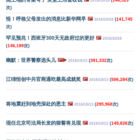
(
146,529
2016/10/19
次)
怪！呼格父母发出的消息比新华网早
🖼️
(
141,745
2016/10/18
次)
罕见预兆！西班牙300天无政府过的更好
🖼️
2016/10/16
(
146,199
次)
幽默：世界警察选头儿
🖼️▶️
(
391,332
次)
2016/10/15
江绵恒创中共官商通吃最高成就奖
🖼️
(
506,284
次)
2016/10/13
将地震赶到地壳深处的恩主
🖼️
(
295,968
次)
2016/10/13
现任北京司法局长发的狠誓将兑现
🖼️
(
149,826
次)
2016/10/12