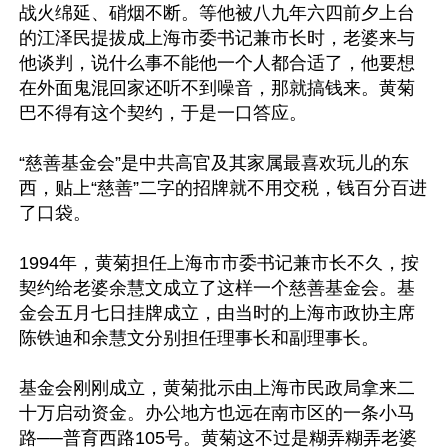
战火绵延、硝烟不断。等他被八九年六四前夕上台
的江泽民提拔成上海市委书记兼市长时，老婆来与
他谈判，说什么事不能他一个人都合适了，他要想
在外面鬼混回家还听不到噪音，那就搞钱来。黄菊
巴不得有这个契约，于是一口答应。

“慈善基金会”是中共高官及其家属最喜欢玩儿的东
西，贴上“慈善”二字的招牌就不用交税，钱百分百进
了口袋。

1994年，黄菊担任上海市市委书记兼市长不久，按
契约给老婆余慧文成立了这样一个慈善基金会。基
金会五月七日挂牌成立，由当时的上海市政协主席
陈铁迪和余慧文分别担任理事长和副理事长。

基金会刚刚成立，黄菊批示由上海市民政局拿来二
十万启动资金。办公地方也远在南市区的一条小马
路──普育西路105号。黄菊这不过是糊弄糊弄老婆