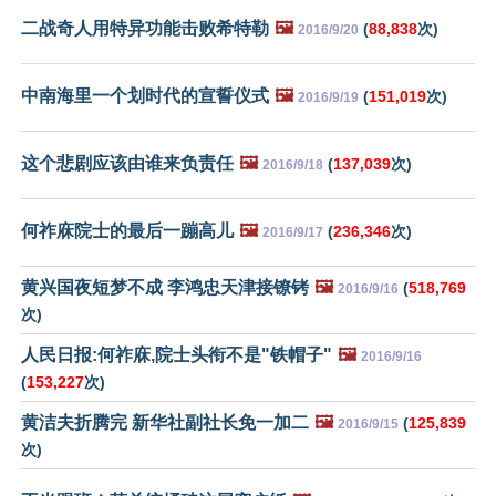
二战奇人用特异功能击败希特勒
🖼️
(
88,838
次)
2016/9/20
中南海里一个划时代的宣誓仪式
🖼️
(
151,019
次)
2016/9/19
这个悲剧应该由谁来负责任
🖼️
(
137,039
次)
2016/9/18
何祚庥院士的最后一蹦高儿
🖼️
(
236,346
次)
2016/9/17
黄兴国夜短梦不成 李鸿忠天津接镣铐
🖼️
(
518,769
2016/9/16
次)
人民日报:何祚庥,院士头衔不是"铁帽子"
🖼️
2016/9/16
(
153,227
次)
黄洁夫折腾完 新华社副社长免一加二
🖼️
(
125,839
2016/9/15
次)