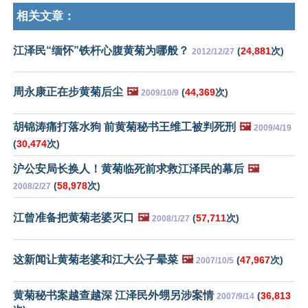
相关文章：
江泽民“缅怀”铁杆心腹黄菊为哪般？
(
24,881
次)
2012/12/27
周永康正在步黄菊后尘
🖼️
(
44,369
次)
2009/10/9
胡锦涛痛打落水狗 前黄菊秘书王维工被判死刑
🖼️
2009/4/19
(
30,474
次)
沪公安局长换人！黄菊临死前求救江泽民的幕后
🖼️
(
58,978
次)
2008/2/27
江曾准备把黄菊老婆灭口
🖼️
(
57,711
次)
2008/1/27
这新闻让黄菊老婆和江大公子晕菜
🖼️
(
47,967
次)
2007/10/5
黄菊秘书案越查越深 江泽民外甥另涉案情
(
36,813
2007/9/14