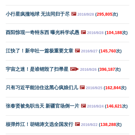
小行星疯撞地球 无法同归于尽
🖼️
(
295,805
次)
2016/9/28
酉阳惊现一奇特东西 曝光科学忒愚
🖼️
(
104,188
次)
2016/9/28
江快了！新华社一篇极重要文章
🖼️
(
145,760
次)
2016/9/27
宇宙之迷！是谁销毁了扫帚星
🖼️▶️
(
396,187
次)
2016/9/26
只有习近平能治住这黑心疯娘们儿
🖼️
(
162,844
次)
2016/9/25
张春贤被免职当天 新疆官场倒一片
🖼️
(
146,621
次)
2016/9/24
核弹炸江！胡锦涛文选全国发行
🖼️
(
138,288
次)
2016/9/22