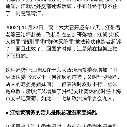
通知。江就让外交部死缠活缠，小布什终于顶不住
了，同意邀请江。

2002年10月22日，离十六大召开还有17天，江带着
老婆王冶坪赴美，飞机刚在芝加哥落地，江就以“反
人类罪”“酷刑罪”和“群体灭绝罪”被法轮功修炼者起诉
了，而且生效了。回国的时候，江是躺在担架上抬
下飞机的。

这种局势让江泽民在十六大政治局常委会增加了中
央政法委书记罗干（何祚庥的连襟，又叫“一担挑”，
两人的老婆是姐妹俩），但表决时双数不行，必须
是单数，所以江又增加了(中纪委让离休的)时任上海
市委书记黄菊。如此，十七届政治局常委会九人。

● 
江给黄菊派的活儿是跟总理温家宝捣乱
江泽民当上海市委书记时，黄菊任市委副书记兼副