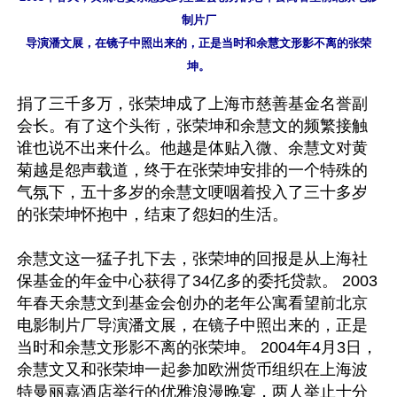
制片厂

导演潘文展，在镜子中照出来的，正是当时和余慧文形影不离的张荣
坤。
捐了三千多万，张荣坤成了上海市慈善基金名誉副
会长。有了这个头衔，张荣坤和余慧文的频繁接触
谁也说不出来什么。他越是体贴入微、余慧文对黄
菊越是怨声载道，终于在张荣坤安排的一个特殊的
气氛下，五十多岁的余慧文哽咽着投入了三十多岁
的张荣坤怀抱中，结束了怨妇的生活。

余慧文这一猛子扎下去，张荣坤的回报是从上海社
保基金的年金中心获得了34亿多的委托贷款。 2003
年春天余慧文到基金会创办的老年公寓看望前北京
电影制片厂导演潘文展，在镜子中照出来的，正是
当时和余慧文形影不离的张荣坤。 2004年4月3日，
余慧文又和张荣坤一起参加欧洲货币组织在上海波
特曼丽嘉酒店举行的优雅浪漫晚宴，两人举止十分