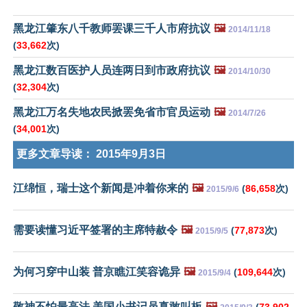
黑龙江肇东八千教师罢课三千人市府抗议
🖼️
2014/11/18
(
33,662
次)
黑龙江数百医护人员连两日到市政府抗议
🖼️
2014/10/30
(
32,304
次)
黑龙江万名失地农民掀罢免省市官员运动
🖼️
2014/7/26
(
34,001
次)
更多文章导读：
2015年9月3日
江绵恒，瑞士这个新闻是冲着你来的
🖼️
(
86,658
次)
2015/9/6
需要读懂习近平签署的主席特赦令
🖼️
(
77,873
次)
2015/9/5
为何习穿中山装 普京瞧江笑容诡异
🖼️
(
109,644
次)
2015/9/4
敬神不怕最高法 美国小书记员真敢叫板
🖼️