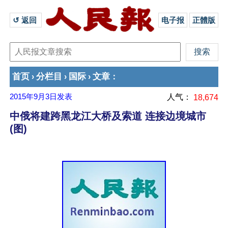
↺ 返回 
电子报
正體版
首页
分栏目
国际
文章
›
›
›
：
2015年9月3日
发表
人气：
18,674
中俄将建跨黑龙江大桥及索道 连接边境城市
(图)