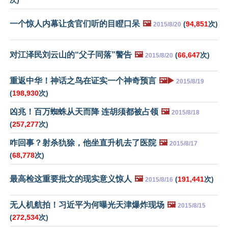
次)
一个惊人内幕让贪官们听的目瞪口呆
🖼️
(
94,851
次)
2015/8/20
对江泽民刘云山的“父子同落”警告
🖼️
(
66,647
次)
2015/8/20
重返中华！神话之鸟在证实一个神奇预言
🖼️▶️
2015/8/19
(
198,930
次)
凶兆！百万蜘蛛从天而降 连胡须都被占领
🖼️
2015/8/18
(
257,277
次)
咋回事？射杀犰狳，他坐直升机去了医院
🖼️
2015/8/17
(
68,778
次)
最高检这重要批文的现实意义惊人
🖼️
(
191,441
次)
2015/8/16
无人机航拍！习近平为何曝光天津爆炸现场
🖼️
2015/8/15
(
272,534
次)