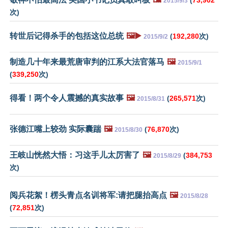
(
73,902
2015/9/3
次)
转世后记得杀手的包括这位总统
🖼️▶️
(
192,280
次)
2015/9/2
制造几十年来最荒唐审判的江系大法官落马
🖼️
2015/9/1
(
339,250
次)
得看！两个令人震撼的真实故事
🖼️
(
265,571
次)
2015/8/31
张德江嘴上较劲 实际囊踹
🖼️
(
76,870
次)
2015/8/30
王岐山恍然大悟：习这手儿太厉害了
🖼️
(
384,753
2015/8/29
次)
阅兵花絮！楞头青点名训将军:请把腿抬高点
🖼️
2015/8/28
(
72,851
次)