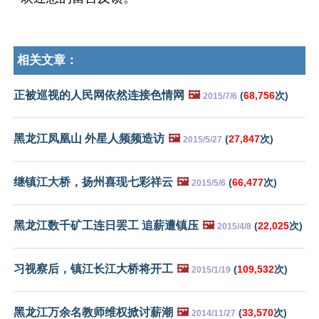
相关文章：
正被巡视的人民网依然连接色情网
🖼️
(
68,756
次)
2015/7/6
黑龙江凤凰山 外星人频频造访
🖼️
(
27,847
次)
2015/5/27
继镇江大桥，扬州喜现七彩祥云
🖼️
(
66,477
次)
2015/5/6
黑龙江数千矿工连日罢工 追薪遭镇压
🖼️
(
22,025
次)
2015/4/8
习视察后，镇江长江大桥将开工
🖼️
(
109,532
次)
2015/1/19
黑龙江万余名教师维权掀讨薪潮
🖼️
(
33,570
次)
2014/11/27