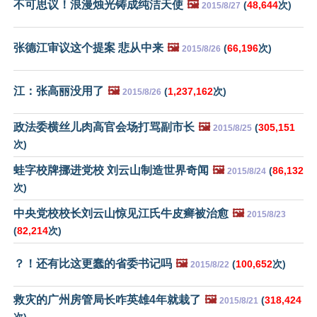
不可思议！浪漫烛光铸成纯洁天使
🖼️
(
48,644
次)
2015/8/27
张德江审议这个提案 悲从中来
🖼️
(
66,196
次)
2015/8/26
江：张高丽没用了
🖼️
(
1,237,162
次)
2015/8/26
政法委横丝儿肉高官会场打骂副市长
🖼️
(
305,151
2015/8/25
次)
蛙字校牌挪进党校 刘云山制造世界奇闻
🖼️
(
86,132
2015/8/24
次)
中央党校校长刘云山惊见江氏牛皮癣被治愈
🖼️
2015/8/23
(
82,214
次)
？！还有比这更蠢的省委书记吗
🖼️
(
100,652
次)
2015/8/22
救灾的广州房管局长咋英雄4年就栽了
🖼️
(
318,424
2015/8/21