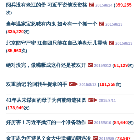
阅兵没有老江的份 习近平说他没资格
🖼️
(
359,255
2015/8/14
次)
当年温家宝怒喊有内鬼 如今有一个抓一个
🖼️
2015/8/13
(
335,220
次)
北京防守严密 江集团只能在自己地盘玩儿震动
🖼️
2015/8/13
(
85,963
次)
绝对没完，傲嘴噘成这样还是被双开
🖼️
(
81,129
次)
2015/8/12
双重胎记 轮回转生捉拿凶手
🖼️▶️
(
191,358
次)
2015/8/12
41年从未谋面的母子为何能奇迹团圆
🖼️▶️
2015/8/11
(
178,949
次)
好厉害！习近平擒江的一个准备动作
🖼️
(
84,640
次)
2015/8/10
金正恩为何避见？金大中遗孀访朝遇冷
🖼️
(
73,967
2015/8/9