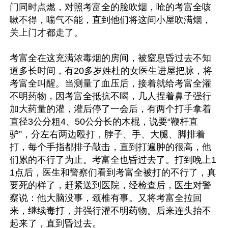
门同时点燃，对照考富全的脸吹烟，呛的考富全咳
嗽不得，喘气不能，直到他们将这间小屋吹满烟，
关上门才都走了。

考富全在这充满浓毒烟的房间，被窒息昏过去不知
道多长时间，有20多岁姓杜的女医生进屋把脉，将
考富全叫醒。当测量了血压后，接着就给考富全灌
不明药物，因考富全抵抗不喝，几人捏着鼻子强行
加大药量的灌，灌后停了一会后，有两个打手拿着
直径3公分粗4、50公分长的木棍，说要“鞭杆直
驴”，分左右两边殴打，脖子、手、大腿、脚排着
打，每个手指都排子敲击，直到打遍肿的很高，他
们累的不行了为止。考富全也昏过去了。打到晚上1
1点后，医生和警察们看到考富全被打的不行了，真
要死的样了，赶紧送到医院，经检查后，医生对警
察说：他大脑没事，颈椎有事。又将考富全拉回
来，继续毒打，并强行灌不明药物。后来连头抬不
起来了，直到昏过去。
