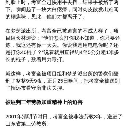
到脸上时，考富全赶快用手去挡，结果手被烙了两
下。瞬间起了一块大白疙瘩，同时肉皮散发出难闻
的糊焦味，见此，他们才都离开了。

在梦芝派出所，考富全已被迫害的不成人样了，项
目组长林涛说：“他们怎么打你我不知道，你只要还
炼，我这还有你一大关。你说我是用电电你呢？还
是打你40棍子？”说着就用直径约4至5公分粗1米多
长的棍子，数着用力毒打。

就这样，考富全被项目组和梦芝派出所的警察们酷
刑了整整9天9夜，正月25日晚间，把考富全被送到
了招远市看守所非法关押。

被诬判三年劳教加重精神上的迫害
2001年清明节时日，考富全被非法劳教3年，送进了
山东省第二劳教所。
