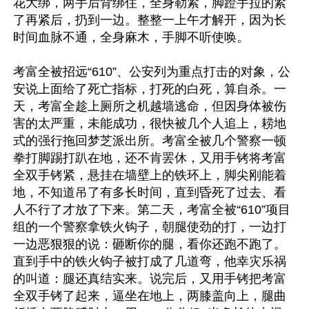
花大绑，两手后背绑住，全身勒紧，脚蹬手拉的紧
了再紧后，扔到一边。整整一上午才解开，因为长
时间血脉不通，全身麻木，手脚不听使唤。

考富全被招远“610”、公安列为重点打击的对象，公
安说上面给了死亡指标，打死的白死，算自杀。一
天，考富全趁上厕所之机越墙逃命，但因身体被伤
害的太严重，未能成功，很快被几个人追上，耢地
式的强行拖回梦芝派出所。考富全被几个警察一顿
拳打脚踢打趴在地，还不肯罢休，又用手铐将考富
全双手铐紧，悬挂在墙壁上的铁环上，脚尖刚能着
地，不知道吊了有多长时间，直到昏死了过去、看
人不行了才放了下来。第二天，考富全被“610”项目
组的一个警察拿铁火钩子，朝腿使劲的打，一边打
一边恶狠狠的说：砸断你的腿，看你还跑不跑了。
直到手中的铁火钩子被打成了几道弯，他幸灾乐祸
的叫道：腿还真结实来。说完后，又用手铐把考富
全双手铐了起来，逼坐在地上，两膝盖向上，腿曲