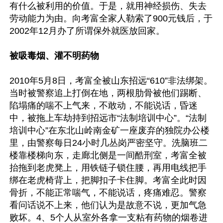
有什么被利用的价值。于是，就用神经损伤、失去
劳动能力为由。向考富全家人勒索了900元钱后，于
2002年12月办了所谓保外就医放回家。

被吸毒烟、灌不明药物
2010年5月8日，考富全被山东招远“610”非法绑架。
当时被警察追上打倒在地，两根肋骨被他们踢断、
陷塌痛的喘不上气来，不敢动，不能说话，昏迷
中，被拖上车劫持到招远市“法制培训中心”。“法制
培训中心”在东北山岭南金矿一座废弃的独院办公楼
里，由警察每日24小时几丛岗严密坚守。洗脑班二
楼靠楼梯向东，走廊北侧是一间酷刑室，考富全被
抬拖到老虎凳上，用铁链子锁住腰，再用电线把手
绑在老虎椅背上，把脚扣子卡住脚。考富全此时因
骨折，不能正常喘气，不能说话，疼痛难忍。警察
看问话说不上来，他们认为是故意不说，更加气急
败坏。4、5个人从室外各拿一支粘有药物的烟卷进