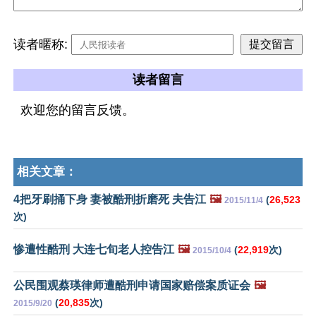
读者暱称:
读者留言
欢迎您的留言反馈。
相关文章：
4把牙刷捅下身 妻被酷刑折磨死 夫告江
🖼️
(
26,523
2015/11/4
次)
惨遭性酷刑 大连七旬老人控告江
🖼️
(
22,919
次)
2015/10/4
公民围观蔡瑛律师遭酷刑申请国家赔偿案质证会
🖼️
(
20,835
次)
2015/9/20