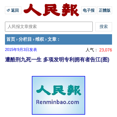
↺ 返回 
电子报
正體版
首页
分栏目
维权
文章
›
›
›
：
2015年9月3日
发表
人气：
23,076
遭酷刑九死一生 多项发明专利拥有者告江(图)