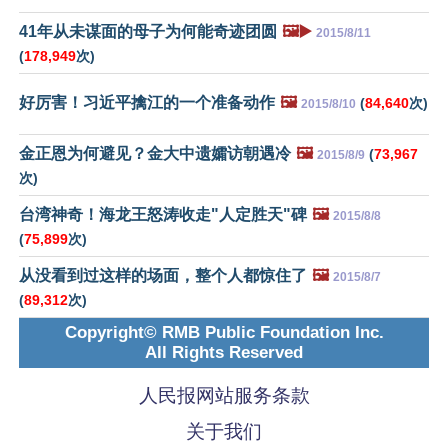
41年从未谋面的母子为何能奇迹团圆
🖼️▶️
2015/8/11
(
178,949
次)
好厉害！习近平擒江的一个准备动作
🖼️
(
84,640
次)
2015/8/10
金正恩为何避见？金大中遗孀访朝遇冷
🖼️
(
73,967
2015/8/9
次)
台湾神奇！海龙王怒涛收走"人定胜天"碑
🖼️
2015/8/8
(
75,899
次)
从没看到过这样的场面，整个人都惊住了
🖼️
2015/8/7
(
89,312
次)
Copyright© RMB Public Foundation Inc.
All Rights Reserved
人民报网站服务条款
关于我们