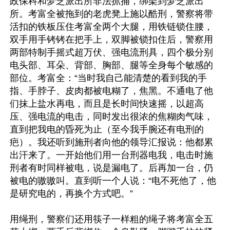
政保科和梦芝派出所非法抓捕，绑架到梦芝派出
所。考富全被拖到的老虎凳上施以酷刑，警察将带
活扣的铁板压住考富全两个大腿，用铁链锁住腰，
双手用手铐铐在把手上，双脚被锁扣住后，警察用
两部特制手摇式超万伏、强电流刑具，四个极分别
电头部、耳朵、背部、胸部、腿等全身每个敏感的
部位。考富全：“当时我自己能清楚的看到我的手
指、手脖子、皮肉都被电糊了，焦黑。不通电了他
们抹上盐水再电，而且是长时间快速摇，以超高
压、强电流的电击，同时发出很浓的焦糊肉气味，
直到把我电的昏死为止（至今我手腕还有电刑的
疤）。我还听到施刑者向他的领导汇报说：他都累
出汗来了。一开始他们用一台刑器电我，电击时施
刑者有时同样被电，说是漏电了。后再加一台，仍
被电的嗷嗷叫。直到听一个人说：“电不死他了，他
是研究电的，再换个方式吧。”

用绳刑，警察们还用筷子一样粗的绳子将考富全五