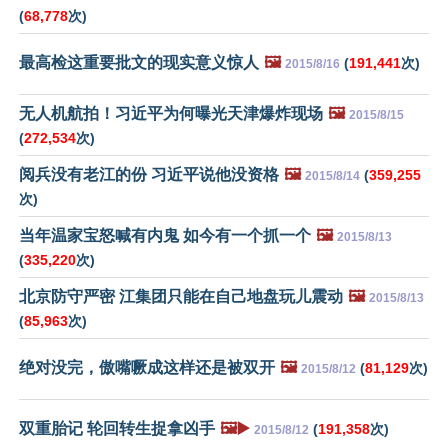
(
68,778
次)
最高检这重要批文的现实意义惊人
🖼️
(
191,441
次)
2015/8/16
无人机航拍！习近平为何曝光天津爆炸现场
🖼️
2015/8/15
(
272,534
次)
阅兵没有老江的份 习近平说他没资格
🖼️
(
359,255
2015/8/14
次)
当年温家宝怒喊有内鬼 如今有一个抓一个
🖼️
2015/8/13
(
335,220
次)
北京防守严密 江集团只能在自己地盘玩儿震动
🖼️
2015/8/13
(
85,963
次)
绝对没完，傲嘴噘成这样还是被双开
🖼️
(
81,129
次)
2015/8/12
双重胎记 轮回转生捉拿凶手
🖼️▶️
(
191,358
次)
2015/8/12