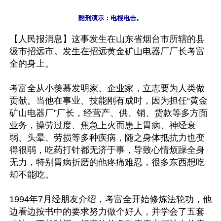
【人民报消息】这事发生在山东省烟台市所辖的县
级市招远市。发生在招远黄金矿山电器厂厂长考富
全的身上。

考富全从小羡慕发明家、企业家，立志要为人类做
贡献。当他在事业、技能刚有成时，因为担任“黄金
矿山电器厂”厂长，经营产、供、销、货款等多方面
业务，操劳过度、焦急上火而患上胃病、神经衰
弱、头晕、劳损等多种疾病，随之身体抵抗力也变
得很弱，吃药打针都无济于事，导致心情烦躁全身
无力，特别胃病折磨的他疼痛难忍，很多东西想吃
却不能吃。

1994年7月经朋友介绍，考富全开始修炼法轮功，他
边看边按书中的要求努力做个好人，并学会了五套