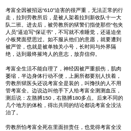
考富全因被招远“610”迫害的很严重，无法正常的行
走，拉到劳教所后，是被人架着拉到新收队十一大
队二班。进去后，被劳教所的狱警们指使那些“包夹
人员”逼迫写“保证书”，不写就不准睡觉，还逼迫坐
小板凳面壁思过。如不服从他们的意愿，就要遭到
被严管，也就是被单独关小号，长时间与外界隔
绝，达到最终摧垮人的意志，放弃信仰。

考富全生活不能自理了，神经因被严重损伤，肌肉
萎缩，半边身体行动不便，上厕所都要别人扶着，
劳教所狱医头还说考富全是装的，叫搀扶的人不用
管考富全。边说边叫他手下人给考富全测测血压，
测后说：左胳膊150，右胳膊180多点。后来不同的
几个地方的体检，得出共同的结论都说考富全没法
治了。

劳教所怕考富全死在里面担责任，也觉得考富全没