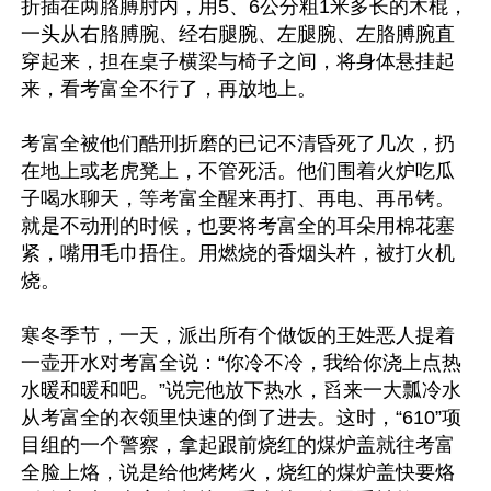
折插在两胳膊肘内，用5、6公分粗1米多长的木棍，
一头从右胳膊腕、经右腿腕、左腿腕、左胳膊腕直
穿起来，担在桌子横梁与椅子之间，将身体悬挂起
来，看考富全不行了，再放地上。

考富全被他们酷刑折磨的已记不清昏死了几次，扔
在地上或老虎凳上，不管死活。他们围着火炉吃瓜
子喝水聊天，等考富全醒来再打、再电、再吊铐。
就是不动刑的时候，也要将考富全的耳朵用棉花塞
紧，嘴用毛巾捂住。用燃烧的香烟头杵，被打火机
烧。

寒冬季节，一天，派出所有个做饭的王姓恶人提着
一壶开水对考富全说：“你冷不冷，我给你浇上点热
水暖和暖和吧。”说完他放下热水，舀来一大瓢冷水
从考富全的衣领里快速的倒了进去。这时，“610”项
目组的一个警察，拿起跟前烧红的煤炉盖就往考富
全脸上烙，说是给他烤烤火，烧红的煤炉盖快要烙