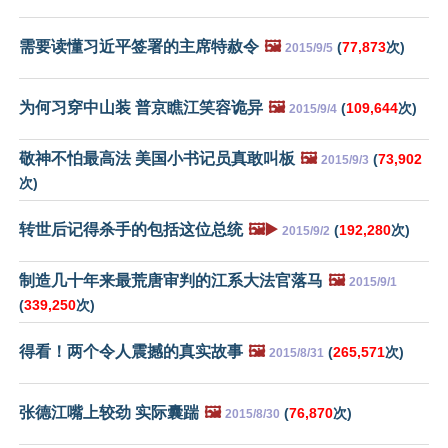
需要读懂习近平签署的主席特赦令
🖼️
(
77,873
次)
2015/9/5
为何习穿中山装 普京瞧江笑容诡异
🖼️
(
109,644
次)
2015/9/4
敬神不怕最高法 美国小书记员真敢叫板
🖼️
(
73,902
2015/9/3
次)
转世后记得杀手的包括这位总统
🖼️▶️
(
192,280
次)
2015/9/2
制造几十年来最荒唐审判的江系大法官落马
🖼️
2015/9/1
(
339,250
次)
得看！两个令人震撼的真实故事
🖼️
(
265,571
次)
2015/8/31
张德江嘴上较劲 实际囊踹
🖼️
(
76,870
次)
2015/8/30