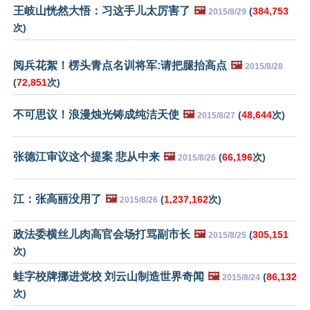
王岐山恍然大悟：习这手儿太厉害了
🖼️
(
384,753
2015/8/29
次)
阅兵花絮！楞头青点名训将军:请把腿抬高点
🖼️
2015/8/28
(
72,851
次)
不可思议！浪漫烛光铸成纯洁天使
🖼️
(
48,644
次)
2015/8/27
张德江审议这个提案 悲从中来
🖼️
(
66,196
次)
2015/8/26
江：张高丽没用了
🖼️
(
1,237,162
次)
2015/8/26
政法委横丝儿肉高官会场打骂副市长
🖼️
(
305,151
2015/8/25
次)
蛙字校牌挪进党校 刘云山制造世界奇闻
🖼️
(
86,132
2015/8/24
次)