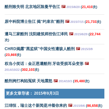
酷刑致失明 北京地区陈曼平告江
🖼️
(
21,410
次)
2015/8/20
原中科院博士告江 揭“约束衣”酷刑
🖼️
(
21,733
次)
2015/7/15
遭马三家酷刑 沈阳建筑师控告江泽民
🖼️
(
22,744
2015/6/29
次)
CHRD揭露“黑监狱”中国女性遭骇人酷刑
🖼️
2015/3/9
(
23,869
次)
权当小笑话：金正恩遭酷刑 牙齿受损耳朵变形
🖼️
(
302,103
次)
2014/10/22
酷刑拷打构陷冤狱 天地震怒
🖼️
(
35,480
次)
2014/10/3
更多文章导读：
2015年9月3日
江绵恒，瑞士这个新闻是冲着你来的
🖼️
(
86,658
次)
2015/9/6