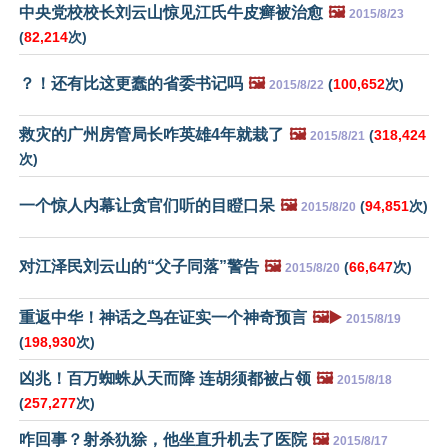
中央党校校长刘云山惊见江氏牛皮癣被治愈
🖼️
2015/8/23
(
82,214
次)
？！还有比这更蠢的省委书记吗
🖼️
(
100,652
次)
2015/8/22
救灾的广州房管局长咋英雄4年就栽了
🖼️
(
318,424
2015/8/21
次)
一个惊人内幕让贪官们听的目瞪口呆
🖼️
(
94,851
次)
2015/8/20
对江泽民刘云山的“父子同落”警告
🖼️
(
66,647
次)
2015/8/20
重返中华！神话之鸟在证实一个神奇预言
🖼️▶️
2015/8/19
(
198,930
次)
凶兆！百万蜘蛛从天而降 连胡须都被占领
🖼️
2015/8/18
(
257,277
次)
咋回事？射杀犰狳，他坐直升机去了医院
🖼️
2015/8/17