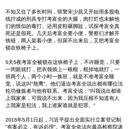
不知又住了多长时间，狱警宋少昌又开始用多股电
线拧成的刑具专打考富全的大腿，肉打烂也未解他
们的恨似的毒打。还用皮鞋碾脚趾，试探考富全真
死还是假死。几天后考富全要小便，警察们才解开
铁链，两人架着小便，但尿不出来后，又把考富全
锁在铁椅子上。

5天5夜考富全被锁在这铁椅子上，不许睡觉，只要
一闭眼就打，把衣领插上一根棍，棍掉地就打，一
班两个人，两个小时一换班，就是不准考富全睡
觉，说这叫“熬鹰”。他们逼迫考富全说出都有哪位法
轮功修炼者与他有联系。考富全说：“叫我说出都谁
上我家来，可我说不出来，因为我压根不知道有人
上我家是犯法，我上谁家谁就是犯罪。”

2015年5月1日起，习近平提出全面实行立案登记制
“有案必立，有诉必理”。考富全依法向最高检察院递