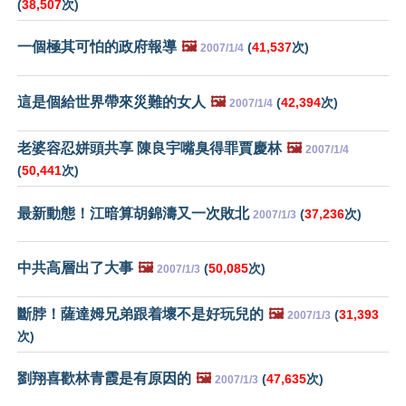
(
38,507
次)
一個極其可怕的政府報導
🖼️
(
41,537
次)
2007/1/4
這是個給世界帶來災難的女人
🖼️
(
42,394
次)
2007/1/4
老婆容忍姘頭共享 陳良宇嘴臭得罪賈慶林
🖼️
2007/1/4
(
50,441
次)
最新動態！江暗算胡錦濤又一次敗北
(
37,236
次)
2007/1/3
中共高層出了大事
🖼️
(
50,085
次)
2007/1/3
斷脖！薩達姆兄弟跟着壞不是好玩兒的
🖼️
(
31,393
2007/1/3
次)
劉翔喜歡林青霞是有原因的
🖼️
(
47,635
次)
2007/1/3