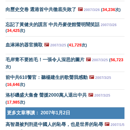
向歷史交卷 選港首中共徹底失敗了
🖼️
(
34,236
次)
2007/3/26
忘記了黃健夫的謊言 中共丹麥使館聲明鬧笑話
2007/3/26
(
34,425
次)
血淋淋的器官摘取
🖼️
(
41,729
次)
2007/3/25
毛岸青不要姓毛！一張令人深思的圖片
🖼️
(
56,723
2007/3/25
次)
前中共610警官：聽楊建生的歌聲我感動
🖼️
2007/3/25
(
16,646
次)
洛杉磯盛大集會 聲援2000萬人退出中共
🖼️
2007/3/25
(
17,985
次)
更多文章導讀：
2007年1月2日
高智晟被判刑是中國人的恥辱，也是世界的恥辱
🖼️
2007/1/5