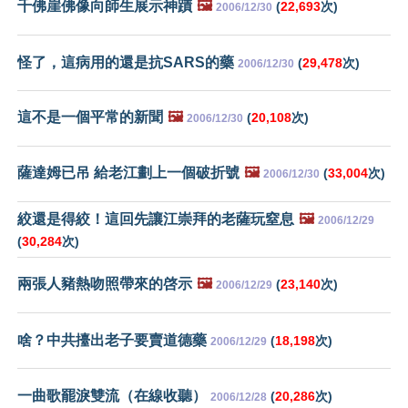
千佛崖佛像向師生展示神蹟
🖼️
(
22,693
次)
2006/12/30
怪了，這病用的還是抗SARS的藥
(
29,478
次)
2006/12/30
這不是一個平常的新聞
🖼️
(
20,108
次)
2006/12/30
薩達姆已吊 給老江劃上一個破折號
🖼️
(
33,004
次)
2006/12/30
絞還是得絞！這回先讓江崇拜的老薩玩窒息
🖼️
2006/12/29
(
30,284
次)
兩張人豬熱吻照帶來的啓示
🖼️
(
23,140
次)
2006/12/29
啥？中共擡出老子要賣道德藥
(
18,198
次)
2006/12/29
一曲歌罷淚雙流（在線收聽）
(
20,286
次)
2006/12/28