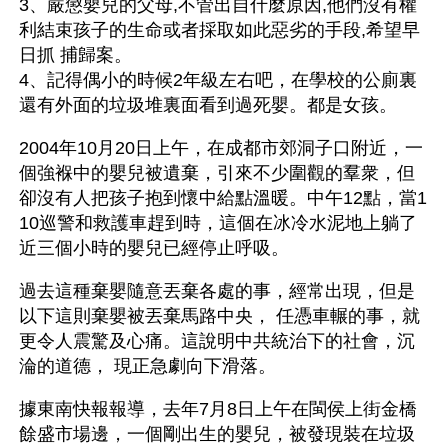
3、嚴懲嬰兒的父母,不管出自什麼原因,他們沒有權
利結束孩子的生命或者採取如此惡劣的手段,希望早
日抓 捕歸案。
4、記得偶小的時候2年級左右吧，在學校的公廁裏
還有外面的垃圾堆裏面看到過死嬰。都是女孩。   
2004年10月20日上午，在成都市郊洞子口附近，一
個強褓中的嬰兒被遺棄，引來不少圍觀的羣衆，但
卻沒有人把孩子抱到懷中給點溫暖。中午12點，當1
10巡警和救護車趕到時，這個在冰冷水泥地上躺了
近三個小時的嬰兒已經停止呼吸。
過去這種棄嬰隨意丟棄各處的事，經常出現，但是
以下這則棄嬰被丟棄馬路中央， 任憑車輾的事，就
更令人震驚及心痛。這說明中共統治下的社會，沉
淪的道德， 現正急劇向下滑落。 
據東南快報報導，去年7月8日上午在閩侯上街金橋
餘盛市場邊，一個剛出生的嬰兒，被發現裝在垃圾