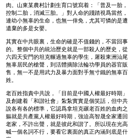
肉。山東某農村計劃生育口號寫着：「普及一胎，
控制二胎，消滅三胎。」對人命的踐踏視爲當然，
連幼小無辜的生命，也無一倖免，尤其可憐的是遭
遺棄的多是女嬰。 
其實在中共眼裏，生命的確是不值錢的，不當回事
的。整個中共的統治歷史就是一部殺人的歷史，從
六四天安門的坦克輾過無辜的學生，屠殺東洲汕尾
無辜居民的槍聲，到活體摘除法輪功學員的器官販
售，無一不是用武力及暴力面對手無寸鐵的無辜百
姓。 
老百姓指責中共說，「目前是中國人權最好時期」
及創建着「和諧社會」紮紮實實是個笑話，但中共
說各有各的標準，它認爲拿坦克碾老百姓的血肉之
軀就是共產黨人權最好時期，強迫高智晟全家遷回
老家，不許出聲，就是彼此和諧了。所以現在光高
喊一個名詞不行，要看它裏面的真正內涵到底是什