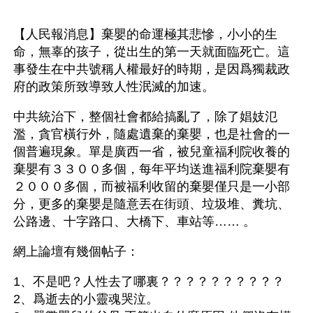
【人民報消息】棄嬰的命運極其悲慘，小小的生
命，無辜的孩子，從出生的第一天就面臨死亡。這
事發生在中共號稱人權最好的時期，是因爲獨裁政
府的政策所致導致人性泯滅的加速。
中共統治下，整個社會都給搞亂了，除了娼妓氾
濫，貪官橫行外，隨處遺棄的棄嬰，也是社會的一
個普遍現象。單是廣西一省，被兒童福利院收養的
棄嬰有３３００多個，每年平均送進福利院棄嬰有
２０００多個，而被福利收留的棄嬰僅只是一小部
分，更多的棄嬰是隨意丟在街頭、垃圾堆、糞坑、
公路邊、十字路口、大橋下、車站等…… 。
網上論壇有幾個帖子：
1、不是吧？人性去了哪裏？？？？？？？？？？
2、爲逝去的小靈魂哭泣。