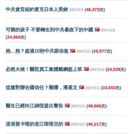
中共貪官紐約冒充日本人受銼
(
46,373
次)
2007/1/3
可憐的孩子 不要轉生到中共暴政下的中國
🖼️
2007/1/2
(
24,860
次)
抱…抱？超過10秒中共跟你急
🖼️
(
25,577
次)
2007/1/2
必然火候！醫院員工集體戴鋼盔上班
🖼️
(
24,539
次)
2007/1/2
從建對聯合國信任？難哪，潘基文
🖼️
(
33,653
次)
2007/1/1
醫生已經向江綿恆提出警告
🖼️
(
48,666
次)
2007/1/1
這張賀卡噎的老江哏哏兒的
🖼️
(
46,217
次)
2007/1/1