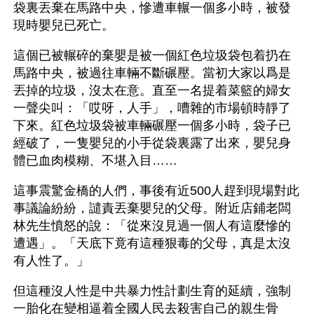
袋裏丟棄在馬路中央，慘遭車輾一個多小時，被發
現時嬰兒已死亡。
這個已被輾碎的棄嬰是被一個紅色垃圾袋包着扔在
馬路中央，被過往車輛不斷碾壓。當初大家以爲是
丟掉的垃圾，沒太在意。直至一名提着菜籃的婦女
一聲尖叫：「哎呀，人手」，嘈雜的市場頓時靜了
下來。紅色垃圾袋被車輛碾壓一個多小時，袋子已
經破了，一隻嬰兒的小手從袋裏露了出來，嬰兒身
體已血肉模糊、不堪入目……
這事震驚金橋的人們，事後有近500人趕到現場對此
事議論紛紛，譴責丟棄嬰兒的父母。附近店鋪老闆
林先生憤怒的說：「從來沒見過一個人有這麼慘的
遭遇」。「天底下竟有這種狠毒的父母，真是太沒
有人性了。」 
但這種沒人性是中共暴力性計劃生育的延續，強制
一胎化在變相逼着全國人民去殺害自己的親生骨