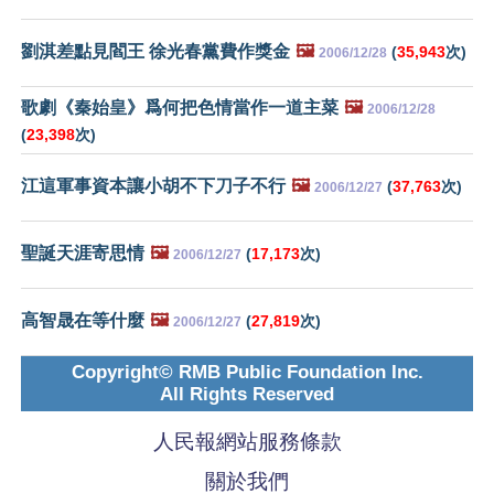
劉淇差點見閻王 徐光春黨費作獎金
🖼️
(
35,943
次)
2006/12/28
歌劇《秦始皇》爲何把色情當作一道主菜
🖼️
2006/12/28
(
23,398
次)
江這軍事資本讓小胡不下刀子不行
🖼️
(
37,763
次)
2006/12/27
聖誕天涯寄思情
🖼️
(
17,173
次)
2006/12/27
高智晟在等什麼
🖼️
(
27,819
次)
2006/12/27
Copyright© RMB Public Foundation Inc.
All Rights Reserved
人民報網站服務條款
關於我們