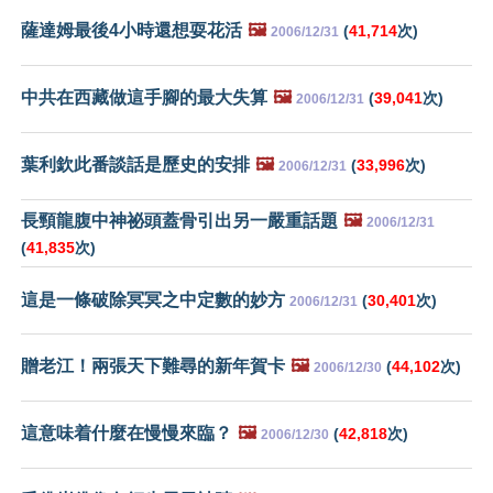
薩達姆最後4小時還想耍花活
🖼️
(
41,714
次)
2006/12/31
中共在西藏做這手腳的最大失算
🖼️
(
39,041
次)
2006/12/31
葉利欽此番談話是歷史的安排
🖼️
(
33,996
次)
2006/12/31
長頸龍腹中神祕頭蓋骨引出另一嚴重話題
🖼️
2006/12/31
(
41,835
次)
這是一條破除冥冥之中定數的妙方
(
30,401
次)
2006/12/31
贈老江！兩張天下難尋的新年賀卡
🖼️
(
44,102
次)
2006/12/30
這意味着什麼在慢慢來臨？
🖼️
(
42,818
次)
2006/12/30