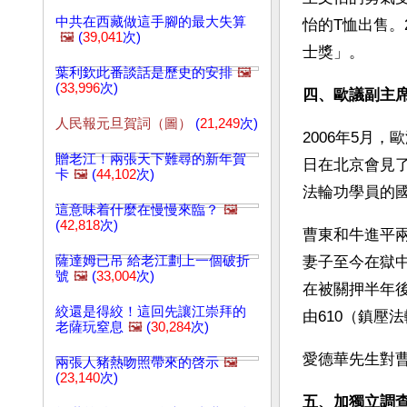
中共在西藏做這手腳的最大失算
怡的T恤出售。
🖼️
(
39,041
次)
士獎」。
葉利欽此番談話是歷史的安排
🖼️
(
33,996
次)
四、歐議副主
人民報元旦賀詞（圖）
(
21,249
次)
2006年5月
贈老江！兩張天下難尋的新年賀
日在北京會見
卡
🖼️
(
44,102
次)
法輪功學員的
這意味着什麼在慢慢來臨？
🖼️
(
42,818
次)
曹東和牛進平
薩達姆已吊 給老江劃上一個破折
妻子至今在獄
號
🖼️
(
33,004
次)
在被關押半年後
絞還是得絞！這回先讓江崇拜的
由610（鎮壓
老薩玩窒息
🖼️
(
30,284
次)
愛德華先生對
兩張人豬熱吻照帶來的啓示
🖼️
(
23,140
次)
五、加獨立調