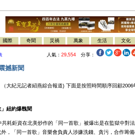
國際
奇聞
災禍
萬象
生活
文化
人氣：
29,554
分享：
表
大震撼新聞
（大紀元記者紹燕綜合報道) 下面是按照時間順序回顧200
歌」紐約爆醜聞
，中共耗鉅資在北美炒作的「同一首歌」被爆出是在監獄中對
此外，「同一首歌」音樂會負責人涉嫌洗錢、貪污，合作籌備