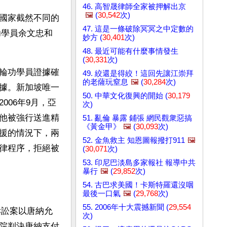
46. 高智晟律師全家被押解出京
🖼️
(
30,542
次)
國家截然不同的
47. 這是一條破除冥冥之中定數的
功學員余文忠和
妙方 (
30,401
次)
48. 最近可能有什麼事情發生
(
30,331
次)
輪功學員證據確
49. 絞還是得絞！這回先讓江崇拜
的老薩玩窒息
🖼️
(
30,284
次)
據。新加坡唯一
50. 中華文化復興的開始 (
30,179
06年9月，亞
次)
他被強行送進精
51. 亂倫 暴露 鋪張 網民觀衆惡搞
《黃金甲》
🖼️
(
30,093
次)
援的情況下，兩
52. 金魚救主 知恩圖報撥打911
🖼️
律程序，拒絕被
(
30,071
次)
53. 印尼巴淡島多家報社 報導中共
暴行
🖼️
(
29,852
次)
54. 古巴求美國！卡斯特羅還沒咽
最後一口氣
🖼️
(
29,768
次)
55. 2006年十大震撼新聞 (
29,554
訴訟案以唐納允
次)
院判決唐納支付