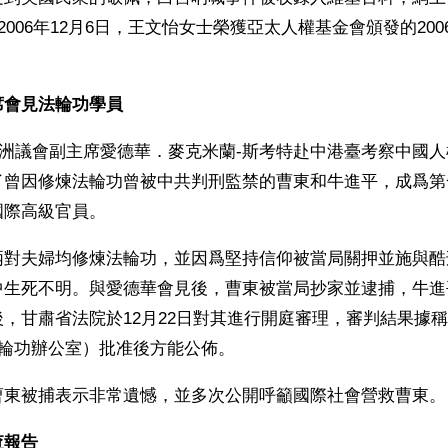
2006年12月6日，王文怡女士榮獲亞太人權基金會頒發的20
席會見法輪功學員
，歐洲議會副主席愛德華．麥克米蘭-斯考特赴中港臺考察中國人
了曾因修煉法輪功曾被中共判刑監禁的曹東和牛進平，成爲第
國際高級官員。
兩對夫婦均修煉法輪功，並因爲堅持信仰被當局關押並施與酷
中生死不明。與愛德華會見後，曹東被當局抄家並逮捕，牛進
，甘肅省法院於12月22日對其進行開庭審理，審判結果據
法輪功辦公室）批准後方能公佈。
曹東被捕表示非常遺憾，並多次公開呼籲國際社會營救曹東。
查報告