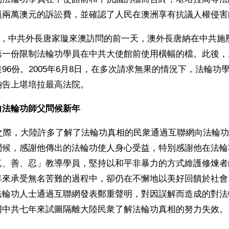
員兩萬澳元的訴訟費，並確認了人民在澳洲享有抗議人權侵害
16日，中共外長唐家璇來澳訪問的前一天，澳外長唐納在中共
第一份限制法輪功學員在中共大使館前使用橫幅的檔。此後，
96份。2005年6月8日，在多次請求無果的情況下，法輪功
納告上堪培拉最高法院。
向法輪功師父問候新年
臨之際，大陸許多了解了法輪功真相的民衆通過互聯網向法輪
問候，感謝他傳出的法輪功使人身心受益，特別感謝他在法輪
真、善、忍」教導學員，堅持以和平非暴力的方式維護修煉者
年來承受無名苦難的過程中，卻仍在不懈地以美好回饋於社會
法輪功人士通過互聯網發表鄭重聲明，對因誤解而造成的對法
明中共七年來試圖隔離大陸民衆了解法輪功真相的努力失效。