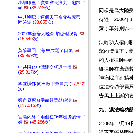
小胡咋整！廣東省長浪尖上翻跟
頭
🖼️
(
38,519
次)
同樣是爲大陸
中共哆嗦！這個天下奇聞被梵蒂
待遇。2006
岡確認 (
33,055
次)
黃才華分別以
2007年新唐人晚會 加總理祝賀
🖼️
(
15,540
次)
法輪功人權向
黃菊轟回上海 中共鬆了口氣
🖼️
鑿的情況下，
(
39,999
次)
的人權律師亞維
中共阻止中梵建交就這一招
🖼️
維律師在應邀
(
25,817
次)
神病院注射精
李虛護佛 閻王殿罪簿自焚 (
17,822
位法輪功學員
次)
告馬上上訴的
張定發死前受命襲擊胡錦濤
🖼️
(
117,015
次)
九、澳法輪功
官場內外！兩個在06年獲獎的情
婦
🖼️
(
45,286
次)
2006年12
諾不再簽發限