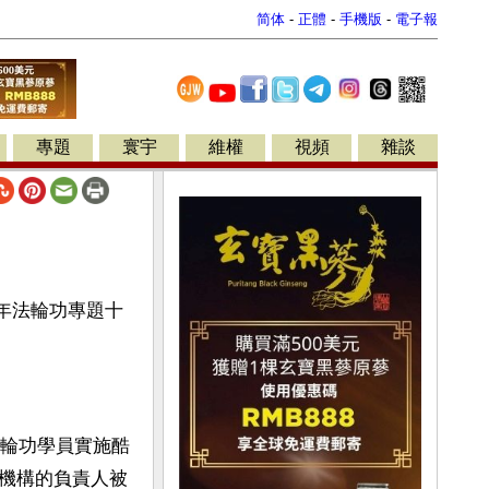
简体
-
正體
-
手機版
-
電子報
專題
寰宇
維權
視頻
雜談
6年法輪功專題十
法輪功學員實施酷
機構的負責人被