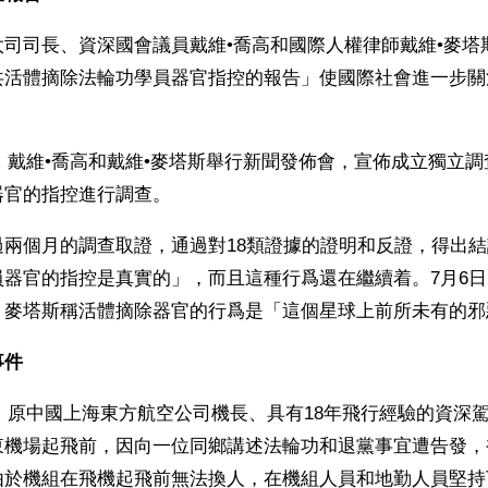
太司司長、資深國會議員戴維•喬高和國際人權律師戴維•麥塔
共活體摘除法輪功學員器官指控的報告」使國際社會進一步關
8日，戴維•喬高和戴維•麥塔斯舉行新聞發佈會，宣佈成立獨立
器官的指控進行調查。
過兩個月的調查取證，通過對18類證據的證明和反證，得出
員器官的指控是真實的」，而且這種行爲還在繼續着。7月6
，麥塔斯稱活體摘除器官的行爲是「這個星球上前所未有的邪
事件
8日，原中國上海東方航空公司機長、具有18年飛行經驗的資深
東機場起飛前，因向一位同鄉講述法輪功和退黨事宜遭告發，
由於機組在飛機起飛前無法換人，在機組人員和地勤人員堅持