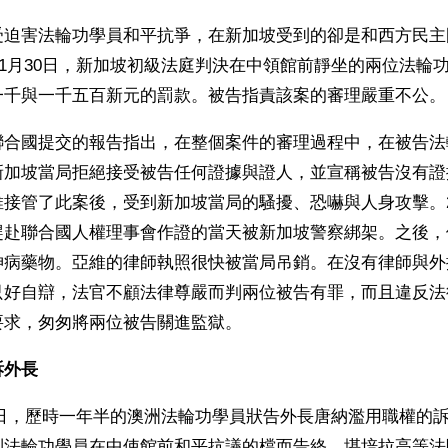
受迫害法輪功學員和平抗爭，在新加坡受到的卻是和西方民主
年11月30日，新加坡初級法庭判決在中領館前靜坐的兩位法輪
一千與一千五百新元的罰款。被告指責該案的審理嚴重不公。
聯合國提交的報告指出，在整個案件的審理過程中，在被告法
新加坡當局拒絕接受被告任何證據與證人，並宣稱被告沒有證
接管了此案後，受到新加坡當局的騷擾、恐嚇與人身攻擊。20
趕赴聯合國人權理事會作證的當天被新加坡警察綁架。之後，
神病藥物。亞維的律師執照很快被當局吊銷。在沒有律師與外
只好自辯，法官不顧法律尊嚴而判兩位被告有罪，而且違反法
要求，匆匆將兩位被告關進監獄。
訴外長
月14日，歷時一年半的澳洲法輪功學員狀告外長唐納濫用職權的
制法輪功學員在中使館前和平抗議的檔而告終，堪培拉高等法