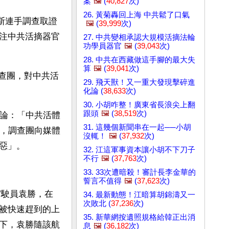
案
🖼️
(
40,827
次)
26. 黃菊轟回上海 中共鬆了口氣
斯連手調查取證
🖼️
(
39,999
次)
注中共活摘器官
27. 中共變相承認大規模活摘法輪
功學員器官
🖼️
(
39,043
次)
28. 中共在西藏做這手腳的最大失
算
🖼️
(
39,041
次)
調查團，對中共活
29. 飛天獸！又一重大發現擊碎進
化論 (
38,633
次)
30. 小胡咋整！廣東省長浪尖上翻
跟頭
🖼️
(
38,519
次)
結論：「中共活體
31. 這幾個新聞串在一起──小胡
日，調查團向媒體
沒輒！
🖼️
(
37,932
次)
惡」。
32. 江這軍事資本讓小胡不下刀子
不行
🖼️
(
37,763
次)
33. 33次遭暗殺！審計長李金華的
誓言不值得
🖼️
(
37,623
次)
駕駛員袁勝，在
34. 最新動態！江暗算胡錦濤又一
次敗北 (
37,236
次)
被快速趕到的上
35. 新華網按遺照規格給韓正出消
下，袁勝隨該航
息
🖼️
(
36,182
次)