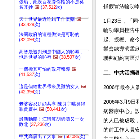
張瑜，此次百花獎你輸的不是莫
指假冒法輪功
名其妙
🖼️
(
37,512
次)
天！世界最近吃錯了什麼藥
🖼️
1月23日，「
(
33,428
次)
輪功學員控告
法國政府的這種做法是可恥的
起、授權、命
(
32,094
次)
樂會總導演孟
高智晟被判刑是中國人的恥辱，
也是世界的恥辱
🖼️
(
38,507
次)
聯邦紐約南區
一個極其可怕的政府報導
🖼️
二、中共活摘
(
41,537
次)
這是個給世界帶來災難的女人
🖼️
2006年最令
(
42,394
次)
2006年3月
老婆容忍姘頭共享 陳良宇嘴臭得
罪賈慶林
🖼️
(
50,441
次)
病醫療中心」設
最新動態！江暗算胡錦濤又一次
的人已被虐殺
敗北 (
37,236
次)
的前工作人員安
中共高層出了大事
🖼️
(
50,085
次)