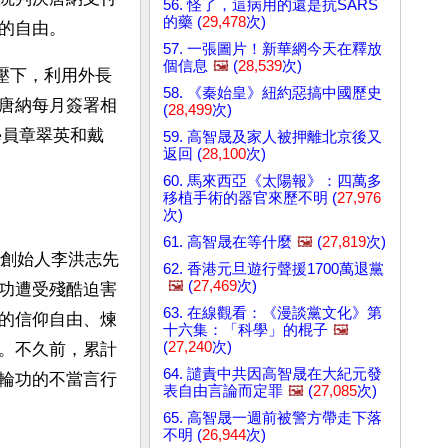
56. 怪了，這病用的還是抗SARS
的藥 (
29,478
次)
的自由。
57. 一張圖片！新華網今天在釋放
個信息
🖼️
(
28,539
次)
施壓下，利用外長
58. 《秦始皇》紐約惡搞中國歷史
唐納每月簽署相
(
28,499
次)
學員章翠英和戴
59. 高智晟及家人被押離北京後又
返回 (
28,100
次)
60. 馬來西亞《太陽報》：四萬多
移植手術的器官來歷不明 (
27,976
次)
61. 高智晟在等什麼
🖼️
(
27,819
次)
功創始人李洪志先
62. 香港元旦遊行聲援1700萬退黨
🖼️
(
27,469
次)
功遭受殘酷迫害
63. 在線觀看：《漫談黨文化》第
的信仰自由、煉
十六集：「科學」的棍子
🖼️
(
27,240
次)
。不久前，累計
64. 譴責中共因高智晟在大紀元發
輪功的不當言行
表自由言論而定罪
🖼️
(
27,085
次)
65. 高智晟一週前被警方帶走下落
不明 (
26,944
次)