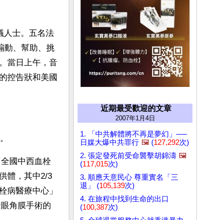
議人士。五名法
煽動、幫助、挑
。當日上午，音
的控告狀和美國
近期最受歡迎的文章
2007年1月4日
1. 「中共解體將不再是夢幻」──
件。
日媒大爆中共罪行
🖼️
(
127,292
次)
2. 張定發死前受命襲擊胡錦濤
🖼️
「全國中西血栓
(
117,015
次)
體，其中2/3
3. 順應天意民心 尊重實名「三
退」 (
105,139
次)
栓病醫療中心」
4. 在旅程中找到生命的出口
除眼角膜手術的
(
100,387
次)