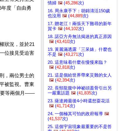
情婦
🖼️
(
45,286
次)
06年度「自由勇
16. 周永康手下：胡錦濤活150歲
也沒用
🖼️
(
44,889
次)
17. 贈老江！兩張天下難尋的新年
賀卡
🖼️
(
44,102
次)
18. 諾亞方舟無法揭迷的真正原因
🖼️
(
43,410
次)
權狀況，並於21
19. 黃麗滿透露「三呆婊」什麼也
一位接見受迫害
不是
🖼️
(
43,271
次)
20. 這意味着什麼在慢慢來臨？
🖼️
(
42,818
次)
21. 這是個給世界帶來災難的女人
刑，兩位男士的
🖼️
(
42,394
次)
平被監視。曹東
22. 長頸龍腹中神祕頭蓋骨引出另
稱要等兩個月——
一嚴重話題
🖼️
(
41,835
次)
23. 薩達姆最後4小時還想耍花活
🖼️
(
41,714
次)
24. 一個極其可怕的政府報導
🖼️
(
41,537
次)
25. 這個宇宙現象最重要的不是答