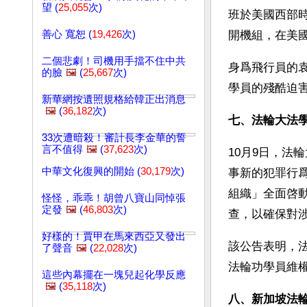
望 (
25,055
次)
班於美國西部
善心 寬恕 (
19,426
次)
開機組，在美
二個悲劇！司機用手擋不住中共
身爲飛行員的
的臉
🖼️
(
25,667
次)
學員的殘酷迫
新華網按遺照規格給韓正出消息
🖼️
(
36,182
次)
七、法輪大法
33次遭暗殺！審計長李金華的誓
言不值得
🖼️
(
37,623
次)
10月9日，法
中華文化復興的開始 (
30,179
次)
事新的犯罪行
組織」全面啓
怪怪，乖乖！胡曾八寶山同悼張
定發
🖼️
(
46,803
次)
查，以確保對
好樣的！賈甲在馬來西亞又發出
該公告表明，
了聲音
🖼️
(
22,028
次)
法輪功學員維
這些內幕擺在一塊兒起化學反應
🖼️
(
35,118
次)
八、新加坡法