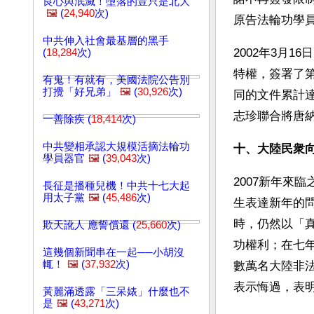
良心與泯滅！墮落的豈只是北大
🖼️
(
24,940
次)
原告法輪功學
中共伸入社會最基層的黑手
2002年3月
(
18,284
次)
特權，簽署了
有鬼！有就有，美國法院公告別
打攪「好兄弟」
🖼️
(
30,926
次)
同的文件累計達
志珍聯合將唐
一善除疾 (
18,414
次)
中共變相承認大規模活摘法輪功
十、大陸民衆
學員器官
🖼️
(
39,043
次)
2007新年來
長征是播種兒機！中共十七大起
用太子黨
🖼️
(
45,486
次)
生表達新年的
時，仍然以「
欺天訛人 應誓償還 (
25,660
次)
功權利；在七
這幾個新聞串在一起──小胡沒
輒！
🖼️
(
37,932
次)
數萬名大陸非
表示悔過，表
黃麗滿透露「三呆婊」什麼也不
是
🖼️
(
43,271
次)