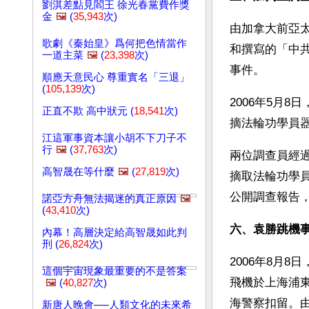
劉淇差點見閻王 徐光春黨費作獎
金
🖼️
(
35,943
次)
由加拿大前亞
歌劇《秦始皇》爲何把色情當作
和撰寫的「中
一道主菜
🖼️
(
23,398
次)
事件。
順應天意民心 尊重實名「三退」
(
105,139
次)
2006年5月
正直不欺 高中狀元 (
18,541
次)
摘法輪功學員
江這軍事資本讓小胡不下刀子不
行
🖼️
(
37,763
次)
兩位調查員經
高智晟在等什麼
🖼️
(
27,819
次)
摘取法輪功學
公開調查報告
諾亞方舟無法揭迷的真正原因
🖼️
(
43,410
次)
六、袁勝跳機
內幕！高層決定給高智晟如此判
刑 (
26,824
次)
2006年8月
這個宇宙現象最重要的不是答案
飛機於上海浦
🖼️
(
40,827
次)
海警察扣留。
新唐人晚會──人類文化的未來希