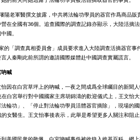
。她的前夫向她透露了法輪功學員被活體摘取器官的事實。
位瀋陽老軍醫撰文披露，中共將法輪功學員的器官作爲商品販
中營在全國有36個。追查國際的調查記錄亦顯示，大陸活摘
個中國。
國家的「調查真相委員會」成員要求進入大陸調查活摘器官事
發言人秦剛此前所謂的邀請國際媒體赴中國調查實屬謊言。
宮吶喊
怡因在白宮草坪上的吶喊，一夜之間成爲全球矚目的新聞人物。
總統在白宮舉行對中國國家主席胡錦濤的歡迎儀式上，王文怡
害法輪功」、「停止對法輪功學員活體器官摘除」，現場的國
7歲的女醫生。王文怡事後表示，此舉是希望更多人關注和阻
受到美國民衆的敬佩，白宮吶喊事件被收錄入維基百科，網上