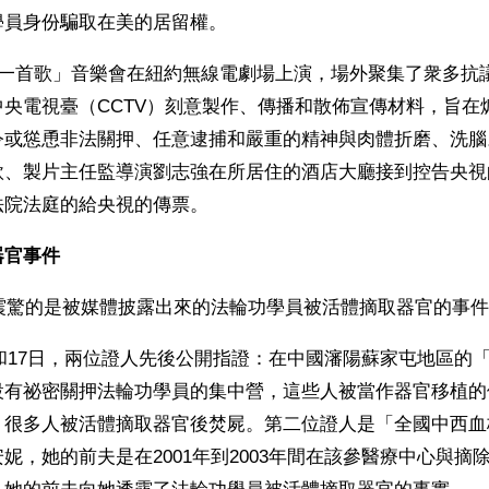
學員身份騙取在美的居留權。
同一首歌」音樂會在紐約無線電劇場上演，場外聚集了衆多抗
中央電視臺（CCTV）刻意製作、傳播和散佈宣傳材料，旨在
令或慫恿非法關押、任意逮捕和嚴重的精神與肉體折磨、洗腦
欣、製片主任監導演劉志強在所居住的酒店大廳接到控告央視
法院法庭的給央視的傳票。
器官事件
人震驚的是被媒體披露出來的法輪功學員被活體摘取器官的事
9日和17日，兩位證人先後公開指證：在中國瀋陽蘇家屯地區的
有祕密關押法輪功學員的集中營，這些人被當作器官移植的供
，很多人被活體摘取器官後焚屍。第二位證人是「全國中西血
妮，她的前夫是在2001年到2003年間在該參醫療中心與摘