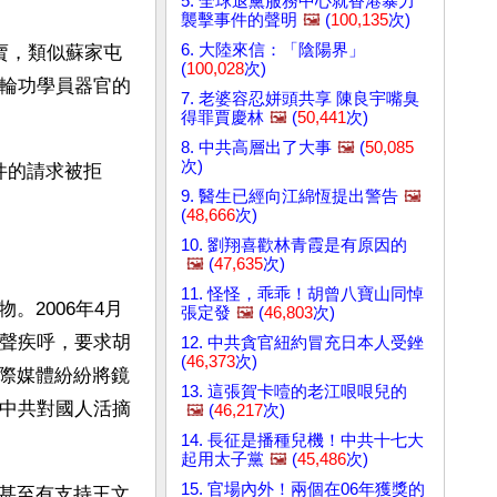
5. 全球退黨服務中心就香港暴力
襲擊事件的聲明
🖼️
(
100,135
次)
6. 大陸來信：「陰陽界」
賣，類似蘇家屯
(
100,028
次)
法輪功學員器官的
7. 老婆容忍姘頭共享 陳良宇嘴臭
得罪賈慶林
🖼️
(
50,441
次)
8. 中共高層出了大事
🖼️
(
50,085
次)
件的請求被拒
9. 醫生已經向江綿恆提出警告
🖼️
(
48,666
次)
10. 劉翔喜歡林青霞是有原因的
🖼️
(
47,635
次)
11. 怪怪，乖乖！胡曾八寶山同悼
2006年4月
張定發
🖼️
(
46,803
次)
大聲疾呼，要求胡
12. 中共貪官紐約冒充日本人受銼
(
46,373
次)
際媒體紛紛將鏡
13. 這張賀卡噎的老江哏哏兒的
止中共對國人活摘
🖼️
(
46,217
次)
14. 長征是播種兒機！中共十七大
起用太子黨
🖼️
(
45,486
次)
15. 官場內外！兩個在06年獲獎的
甚至有支持王文