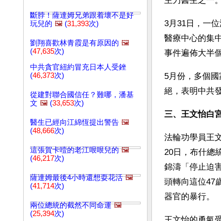
主刀醫生之一
斷脖！薩達姆兄弟跟着壞不是好
3月31日，一
玩兒的
🖼️
(
31,393
次)
醫療中心的集
劉翔喜歡林青霞是有原因的
🖼️
(
47,635
次)
事件遍佈大半
中共貪官紐約冒充日本人受銼
(
46,373
次)
5月份，多個
絕，表明中共
從建對聯合國信任？難哪，潘基
文
🖼️
(
33,653
次)
三、王文怡白
醫生已經向江綿恆提出警告
🖼️
(
48,666
次)
法輪功學員王文
這張賀卡噎的老江哏哏兒的
🖼️
20日，布什
(
46,217
次)
錦濤「停止迫
薩達姆最後4小時還想耍花活
🖼️
頭轉向這位4
(
41,714
次)
器官的暴行。
兩位總統的截然不同命運
🖼️
(
25,394
次)
王文怡的勇氣