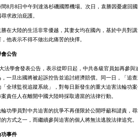
時間8月8日中午到達洛杉磯國際機場。次日，袁勝因憂慮回
國尋求政治庇護。
袁勝在大陸的生活非常優越，其妻女均在國內，基於中共對講
害，他表示不得不做出此痛苦的抉擇。
學會公告
輪大法學會發表公告，表示從即日起，中共各級官員如再參與
爲，一旦出國將被起訴控告並追討經濟賠償。同一日，「追查
動「全球監視追蹤系統」，對每日新發生的重大迫害法輪功案
涉案責任人在離開中國大陸時採取適當的法律行動。
法輪功學員對中共迫害的抗爭不再僅限於公開呼籲和譴責，尋
權的方式之一，而繼續參與迫害的個人將無法逃脫法律追究。
輪功事件