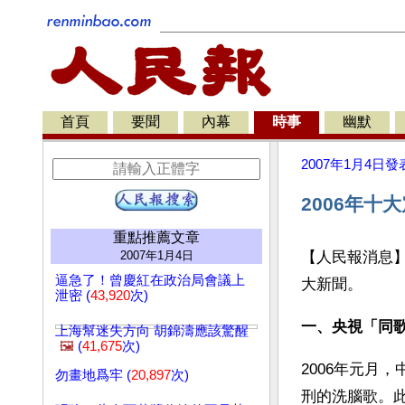
首頁
要聞
內幕
時事
幽默
2007年1月4日
發
2006年十
重點推薦文章
2007年1月4日
【人民報消息】
逼急了！曾慶紅在政治局會議上
大新聞。
泄密 (
43,920
次)
一、央視「同
上海幫迷失方向 胡錦濤應該驚醒
🖼️
(
41,675
次)
2006年元月
勿畫地爲牢 (
20,897
次)
刑的洗腦歌。