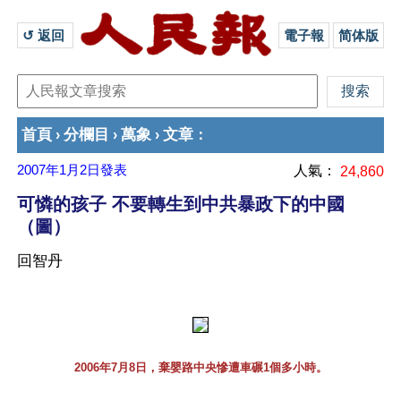
↺ 返回 
電子報
简体版
首頁
分欄目
萬象
文章
›
›
›
：
2007年1月2日
發表
人氣：
24,860
可憐的孩子 不要轉生到中共暴政下的中國
（圖）
回智丹
2006年7月8日，棄嬰路中央慘遭車碾1個多小時。