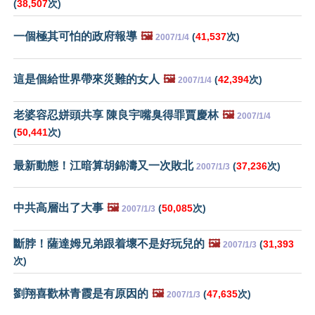
(
38,507
次)
一個極其可怕的政府報導
🖼️
(
41,537
次)
2007/1/4
這是個給世界帶來災難的女人
🖼️
(
42,394
次)
2007/1/4
老婆容忍姘頭共享 陳良宇嘴臭得罪賈慶林
🖼️
2007/1/4
(
50,441
次)
最新動態！江暗算胡錦濤又一次敗北
(
37,236
次)
2007/1/3
中共高層出了大事
🖼️
(
50,085
次)
2007/1/3
斷脖！薩達姆兄弟跟着壞不是好玩兒的
🖼️
(
31,393
2007/1/3
次)
劉翔喜歡林青霞是有原因的
🖼️
(
47,635
次)
2007/1/3