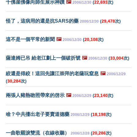
千佛崖佛像向師生展示神蹟
🖼️
(
22,693
次)
2006/12/30
怪了，這病用的還是抗SARS的藥
(
29,478
次)
2006/12/30
這不是一個平常的新聞
🖼️
(
20,108
次)
2006/12/30
薩達姆已吊 給老江劃上一個破折號
🖼️
(
33,004
次)
2006/12/30
絞還是得絞！這回先讓江崇拜的老薩玩窒息
🖼️
2006/12/29
(
30,284
次)
兩張人豬熱吻照帶來的啓示
🖼️
(
23,140
次)
2006/12/29
啥？中共擡出老子要賣道德藥
(
18,198
次)
2006/12/29
一曲歌罷淚雙流（在線收聽）
(
20,286
次)
2006/12/28