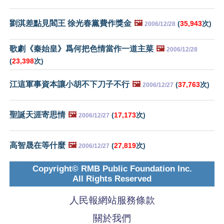
劉淇差點見閻王 徐光春黨費作獎金
🖼️
(
35,943
次)
2006/12/28
歌劇《秦始皇》爲何把色情當作一道主菜
🖼️
2006/12/28
(
23,398
次)
江這軍事資本讓小胡不下刀子不行
🖼️
(
37,763
次)
2006/12/27
聖誕天涯寄思情
🖼️
(
17,173
次)
2006/12/27
高智晟在等什麼
🖼️
(
27,819
次)
2006/12/27
Copyright© RMB Public Foundation Inc.
All Rights Reserved
人民報網站服務條款
關於我們