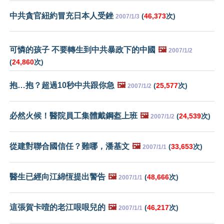
中共貪官紐約冒充日本人受銼
(
46,373
次)
2007/1/3
可憐的孩子 不要轉生到中共暴政下的中國
🖼️
2007/1/2
(
24,860
次)
抱…抱？超過10秒中共跟你急
🖼️
(
25,577
次)
2007/1/2
必然火候！醫院員工集體戴鋼盔上班
🖼️
(
24,539
次)
2007/1/2
從建對聯合國信任？難哪，潘基文
🖼️
(
33,653
次)
2007/1/1
醫生已經向江綿恆提出警告
🖼️
(
48,666
次)
2007/1/1
這張賀卡噎的老江哏哏兒的
🖼️
(
46,217
次)
2007/1/1