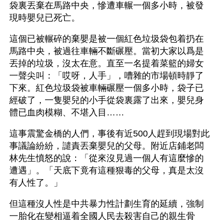
袋裏丟棄在馬路中央，慘遭車輾一個多小時，被發
現時嬰兒已死亡。
這個已被輾碎的棄嬰是被一個紅色垃圾袋包着扔在
馬路中央，被過往車輛不斷碾壓。當初大家以爲是
丟掉的垃圾，沒太在意。直至一名提着菜籃的婦女
一聲尖叫：「哎呀，人手」，嘈雜的市場頓時靜了
下來。紅色垃圾袋被車輛碾壓一個多小時，袋子已
經破了，一隻嬰兒的小手從袋裏露了出來，嬰兒身
體已血肉模糊、不堪入目……
這事震驚金橋的人們，事後有近500人趕到現場對此
事議論紛紛，譴責丟棄嬰兒的父母。附近店鋪老闆
林先生憤怒的說：「從來沒見過一個人有這麼慘的
遭遇」。「天底下竟有這種狠毒的父母，真是太沒
有人性了。」 
但這種沒人性是中共暴力性計劃生育的延續，強制
一胎化在變相逼着全國人民去殺害自己的親生骨