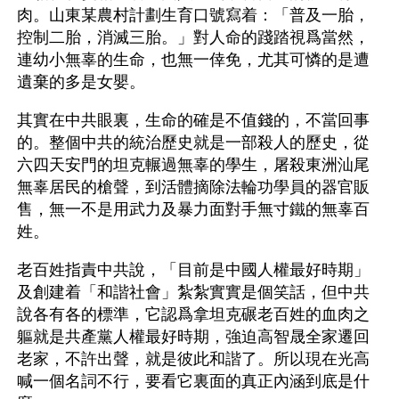
肉。山東某農村計劃生育口號寫着：「普及一胎，
控制二胎，消滅三胎。」對人命的踐踏視爲當然，
連幼小無辜的生命，也無一倖免，尤其可憐的是遭
遺棄的多是女嬰。 
其實在中共眼裏，生命的確是不值錢的，不當回事
的。整個中共的統治歷史就是一部殺人的歷史，從
六四天安門的坦克輾過無辜的學生，屠殺東洲汕尾
無辜居民的槍聲，到活體摘除法輪功學員的器官販
售，無一不是用武力及暴力面對手無寸鐵的無辜百
姓。 
老百姓指責中共說，「目前是中國人權最好時期」
及創建着「和諧社會」紮紮實實是個笑話，但中共
說各有各的標準，它認爲拿坦克碾老百姓的血肉之
軀就是共產黨人權最好時期，強迫高智晟全家遷回
老家，不許出聲，就是彼此和諧了。所以現在光高
喊一個名詞不行，要看它裏面的真正內涵到底是什