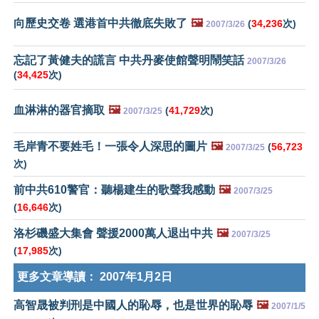
向歷史交卷 選港首中共徹底失敗了
🖼️
(
34,236
次)
2007/3/26
忘記了黃健夫的謊言 中共丹麥使館聲明鬧笑話
2007/3/26
(
34,425
次)
血淋淋的器官摘取
🖼️
(
41,729
次)
2007/3/25
毛岸青不要姓毛！一張令人深思的圖片
🖼️
(
56,723
2007/3/25
次)
前中共610警官：聽楊建生的歌聲我感動
🖼️
2007/3/25
(
16,646
次)
洛杉磯盛大集會 聲援2000萬人退出中共
🖼️
2007/3/25
(
17,985
次)
更多文章導讀：
2007年1月2日
高智晟被判刑是中國人的恥辱，也是世界的恥辱
🖼️
2007/1/5