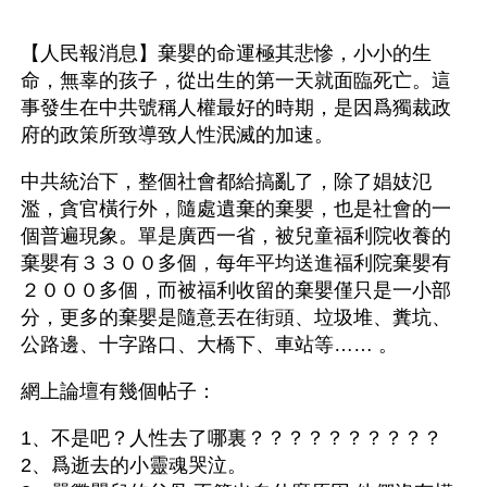
【人民報消息】棄嬰的命運極其悲慘，小小的生
命，無辜的孩子，從出生的第一天就面臨死亡。這
事發生在中共號稱人權最好的時期，是因爲獨裁政
府的政策所致導致人性泯滅的加速。
中共統治下，整個社會都給搞亂了，除了娼妓氾
濫，貪官橫行外，隨處遺棄的棄嬰，也是社會的一
個普遍現象。單是廣西一省，被兒童福利院收養的
棄嬰有３３００多個，每年平均送進福利院棄嬰有
２０００多個，而被福利收留的棄嬰僅只是一小部
分，更多的棄嬰是隨意丟在街頭、垃圾堆、糞坑、
公路邊、十字路口、大橋下、車站等…… 。
網上論壇有幾個帖子：
1、不是吧？人性去了哪裏？？？？？？？？？？
2、爲逝去的小靈魂哭泣。