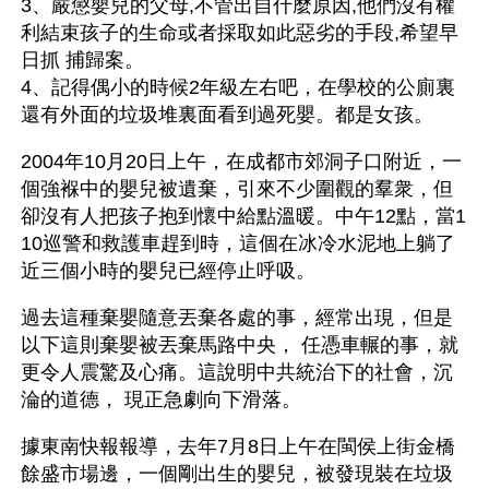
3、嚴懲嬰兒的父母,不管出自什麼原因,他們沒有權
利結束孩子的生命或者採取如此惡劣的手段,希望早
日抓 捕歸案。
4、記得偶小的時候2年級左右吧，在學校的公廁裏
還有外面的垃圾堆裏面看到過死嬰。都是女孩。   
2004年10月20日上午，在成都市郊洞子口附近，一
個強褓中的嬰兒被遺棄，引來不少圍觀的羣衆，但
卻沒有人把孩子抱到懷中給點溫暖。中午12點，當1
10巡警和救護車趕到時，這個在冰冷水泥地上躺了
近三個小時的嬰兒已經停止呼吸。
過去這種棄嬰隨意丟棄各處的事，經常出現，但是
以下這則棄嬰被丟棄馬路中央， 任憑車輾的事，就
更令人震驚及心痛。這說明中共統治下的社會，沉
淪的道德， 現正急劇向下滑落。 
據東南快報報導，去年7月8日上午在閩侯上街金橋
餘盛市場邊，一個剛出生的嬰兒，被發現裝在垃圾