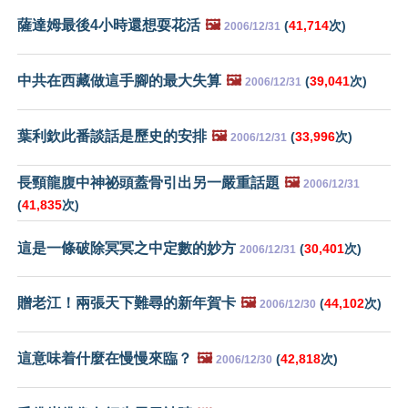
薩達姆最後4小時還想耍花活
🖼️
(
41,714
次)
2006/12/31
中共在西藏做這手腳的最大失算
🖼️
(
39,041
次)
2006/12/31
葉利欽此番談話是歷史的安排
🖼️
(
33,996
次)
2006/12/31
長頸龍腹中神祕頭蓋骨引出另一嚴重話題
🖼️
2006/12/31
(
41,835
次)
這是一條破除冥冥之中定數的妙方
(
30,401
次)
2006/12/31
贈老江！兩張天下難尋的新年賀卡
🖼️
(
44,102
次)
2006/12/30
這意味着什麼在慢慢來臨？
🖼️
(
42,818
次)
2006/12/30