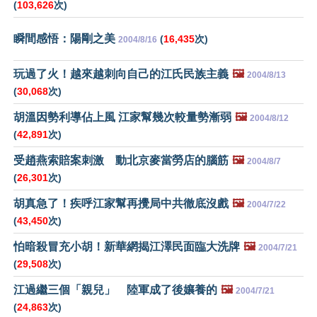
(
103,626
次)
瞬間感悟：陽剛之美
(
16,435
次)
2004/8/16
玩過了火！越來越刺向自己的江氏民族主義
🖼️
2004/8/13
(
30,068
次)
胡溫因勢利導佔上風 江家幫幾次較量勢漸弱
🖼️
2004/8/12
(
42,891
次)
受趙燕索賠案刺激 動北京麥當勞店的腦筋
🖼️
2004/8/7
(
26,301
次)
胡真急了！疾呼江家幫再攪局中共徹底沒戲
🖼️
2004/7/22
(
43,450
次)
怕暗殺冒充小胡！新華網揭江澤民面臨大洗牌
🖼️
2004/7/21
(
29,508
次)
江過繼三個「親兒」 陸軍成了後孃養的
🖼️
2004/7/21
(
24,863
次)