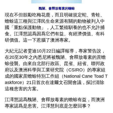
醜陋、會釋放毒素的蟾蜍
現在不但鼓勵吃梅花鹿，而且明確規定蛇、青蛙、
蟾蜍這三種與江澤民生命來源有關的動物被列入中
國「重點保護動物」，人工繁殖馴養的也不允許捕
食。江澤慧認爲因爲它們有益、有經濟價值、有科
研價值。這一下惹腦了澳洲專家。
大紀元記者雯迪10月22日編譯報導，專家警告說，
在20至30年之內悉尼將被醜陋、會釋放毒素的蔗蟾
蜍侵襲。由來自北部行政區、昆省、紐省、聯邦政
府以及澳洲科學與工業研究院（CSIRO）的專家組
成的國家蔗蟾蜍特別工作組（National Cane Toad T
askforce）21日首次在達爾文召開會議，探討清除
這種患害的方案。
江澤慧認爲醜陋、會釋放毒素的蟾蜍有益，而澳洲
專家認爲是患害。江澤慧到底是怎麼回事？