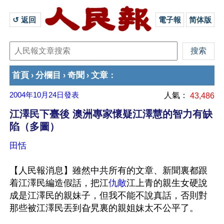
↺ 返回 
電子報
简体版
首頁
分欄目
奇聞
文章
›
›
›
：
2004年10月24日
發表
人氣：
43,486
江澤民下臺後 澳洲專家懷疑江澤慧的智力有缺
陷（多圖）
田恬
【人民報消息】雖然中共所有的文章、新聞裏都跟
着江澤民編造假話，把江
仇敵
江上青的親生女硬說
成是江澤民的親妹子，但我不能不說真話，否則對
那些被江澤民丟到旮旯裏的親姐妹太不公平了。