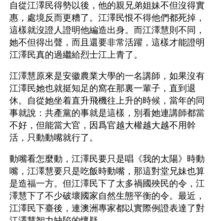
自從江澤民得勢以後，他的親兄弟姐妹不但沒得實
惠，處境反而更糟了。江澤民恨不得他們都死掉，
這樣就沒證人證明他編造出身。而江澤慧則不同，
她不但得出聲，而且還要非常活躍，這樣才能證明
江澤民真的過繼給烈士江上青了。
江澤慧原來是安徽農業大學的一名講師，如果沒有
江澤民她也就挺知足的窩在那裏一輩子，直到退
休。自從她坐着直升飛機往上升的時候，當年的同
事就說：共產黨的事就是這樣，別看她連講師都當
不好，但能當大官，因爲官越大權越大越不用幹
活，只動動嘴就行了。
動嘴看怎麼動，江澤民要只是唱《我的太陽》時動
嘴，江澤慧要只是吃飯時動嘴，那這對堂兄妹也算
是造福一方。但江澤民下了太多禍國殃民的令，江
澤慧下了不少破壞國家自然生態平衡的令。最近，
江澤民下臺後，連澳洲專家都以實際例證表達了對
江澤慧智力缺陷的懷疑。