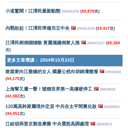
小道驚聞！江澤民最新動態
(
55,870
次)
2004/12/30
內戰欲起！江澤民準備另立中央
🖼️
(
53,417
次)
2004/12/30
江澤民樹倒猢猻散 黃麗滿牆倒衆人推
🖼️
(
65,360
2004/12/27
次)
更多文章導讀：
2004年10月24日
敢當衆向江撒嬌的女人 國慶公然向胡錦濤撒潑
🖼️
2004/10/1
(
54,175
次)
上海幫又遭一擊！號稱世界第一高樓硬停工
🖼️
2004/9/28
(
42,082
次)
120萬高幹家屬境外定居 中共在太平間裏化妝
🖼️
2004/9/22
(
44,451
次)
江給胡與普京製造摩擦 中央震怒高調處理
🖼️
2004/9/15