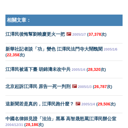
相關文章：
江澤民後悔幫劉曉慶更火一把
🖼️
(
37,378
次)
2005/1/7
新華社記者談「功」變色 江澤民法門寺大鬧醜聞
2005/1/6
(
22,358
次)
江澤民被逼下臺 胡錦濤未改中共
(
28,320
次)
2005/1/4
北京起訴江澤民 原告一死一判刑
🖼️
(
26,787
次)
2005/1/3
這新聞若是真的，江澤民跑什麼？
🖼️
(
29,506
次)
2005/1/4
中國名律師見證「法治」黑幕 高智晟怒罵江澤民辦公室
(
28,186
次)
2004/12/31