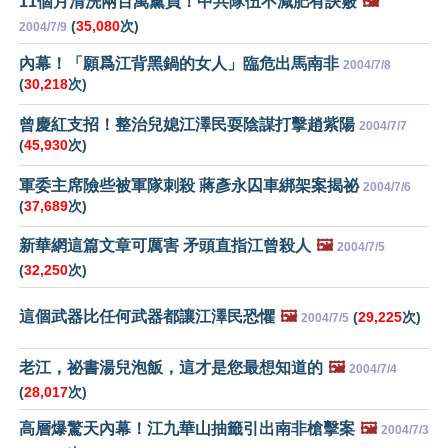
11個月清洗兩百萬黨員！中共隊伍不減肥有訣竅
🖼️
(
35,080
次)
2004/7/9
內幕！「願爲江背黑鍋的女人」臨危出馬南非
2004/7/8
(
30,218
次)
曾慶紅支招！整治兒媳江澤民耍陰謀打擊趙紫陽
2004/7/7
(
45,930
次)
軍委主席險些被軍隊刺殺 蔣彥永囚車綁架案揭祕
2004/7/6
(
37,689
次)
新華網這篇文章可厲害 矛頭直指江曾殺人
🖼️
2004/7/5
(
32,250
次)
這個武器比任何武器都讓江澤民恐懼
🖼️
(
29,225
次)
2004/7/5
老江，祕書湯兒泡飯，這才是您最想知道的
🖼️
2004/7/4
(
28,017
次)
高層爆驚天內幕！江九華山抽籤引出南非槍擊案
🖼️
2004/7/3