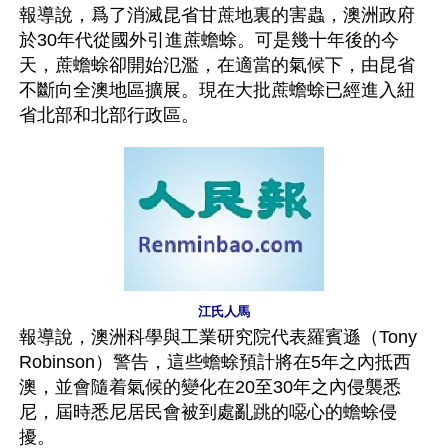
報導說，爲了消滅昆省甘蔗地裏的害蟲，澳洲政府
於30年代從國外引進蔗蟾蜍。可是幾十年後的今
天，蔗蟾蜍卻開始氾濫，在適當的氣候下，由昆省
不斷向全澳地區擴展。現在大批蔗蟾蜍已經進入紐
省北部和北部行政區。
江氏人馬
報導說，澳洲科學與工業研究院代表羅賓遜（Tony
Robinson）警告，這些蟾蜍預計將在5年之內抵西
澳，並會隨着氣候的變化在20至30年之內侵襲悉
尼，屆時悉尼居民會被到處亂跳的噁心的蟾蜍侵
擾。