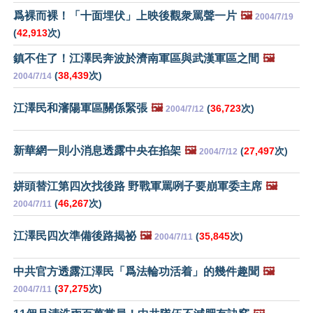
爲裸而裸！「十面埋伏」上映後觀衆罵聲一片
🖼️
2004/7/19
(
42,913
次)
鎮不住了！江澤民奔波於濟南軍區與武漢軍區之間
🖼️
(
38,439
次)
2004/7/14
江澤民和瀋陽軍區關係緊張
🖼️
(
36,723
次)
2004/7/12
新華網一則小消息透露中央在掐架
🖼️
(
27,497
次)
2004/7/12
姘頭替江第四次找後路 野戰軍罵咧子要崩軍委主席
🖼️
(
46,267
次)
2004/7/11
江澤民四次準備後路揭祕
🖼️
(
35,845
次)
2004/7/11
中共官方透露江澤民「爲法輪功活着」的幾件趣聞
🖼️
(
37,275
次)
2004/7/11