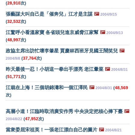
(
28,910
次)
張藝謀大叫自己是「催奔兒」江才是主謀
🖼️
2004/9/15
(
32,532
次)
江驚呼小看溫家寶 各省頭兒進京威脅江家幫
🖼️
2004/9/13
(
48,997
次)
政協主席出訪忙壞李肇星 賈慶林西班牙見國王鬧笑兒
🖼️
(
37,764
次)
2004/9/8
昨天最後一忍！小胡這一拳出手漂亮 老江暈菜
🖼️
2004/8/31
(
51,771
次)
江栽在上海！三個胡錦濤和一個江澤民
🖼️
(
48,569
2004/8/31
次)
高層小道！江臨時取消廣安作秀 中央決定把核心捧下臺
🖼️
(
47,952
次)
2004/8/22
當衆委屈宋祖英！一張老江漂白自己的圖片
🖼️
2004/8/21