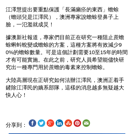
江澤慧提出要重點保護「長滿癩疥的東西」蟾蜍
（蟾頭兒是江澤民），澳洲專家說蟾蜍登鼻子上
臉，一氾濫就成災！
據澳新社報道，專家們目前正在研究一種阻止蔗蟾
蜍蝌蚪蛻變成蟾蜍的方案，這種方案將有效減少9
0%的蟾蜍數量。可是這個計劃需要10至15年的時間
才有可能實施。在此之前，研究人員希望能儘快研
究出一種專門用於蔗蟾的毒素來控制蟾蜍。
大陸高層現在正研究如何法辦江澤民，澳洲正着手
鏟除江澤民的嫡系部隊，這樣的消息越多無疑越大
分享到：