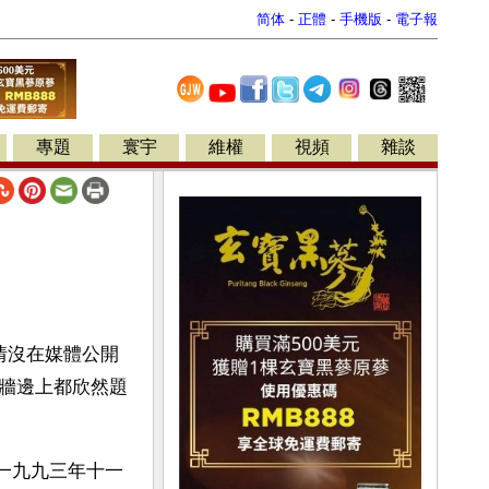
简体
-
正體
-
手機版
-
電子報
專題
寰宇
維權
視頻
雜談
情沒在媒體公開
牆邊上都欣然題
一九九三年十一