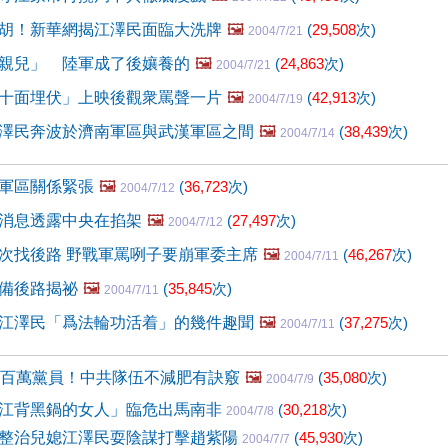
胡！新華網揭江澤民面臨大洗牌
🖼️
(
29,508
次)
2004/7/21
親兒」 陸軍成了後孃養的
🖼️
(
24,863
次)
2004/7/21
十面埋伏」上映後觀衆罵聲一片
🖼️
(
42,913
次)
2004/7/19
澤民奔波於濟南軍區與武漢軍區之間
🖼️
(
38,439
次)
2004/7/14
軍區關係緊張
🖼️
(
36,723
次)
2004/7/12
消息透露中央在掐架
🖼️
(
27,497
次)
2004/7/12
次找後路 野戰軍罵咧子要崩軍委主席
🖼️
(
46,267
次)
2004/7/11
備後路揭祕
🖼️
(
35,845
次)
2004/7/11
江澤民「爲法輪功活着」的幾件趣聞
🖼️
(
37,275
次)
2004/7/11
兩百萬黨員！中共隊伍不減肥有訣竅
🖼️
(
35,080
次)
2004/7/9
江背黑鍋的女人」臨危出馬南非
(
30,218
次)
2004/7/8
整治兒媳江澤民耍陰謀打擊趙紫陽
(
45,930
次)
2004/7/7