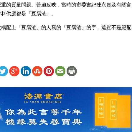
嚴重的質量問題。普遍反映，當時的市委書記陳永貴及有關官
材料供應都是「豆腐渣」。
大橋配上「豆腐渣」的人寫的「豆腐渣」的字，這豈不是絕配
ww.renminbao.com/rmb/articles/2004/10/18/32896b.html