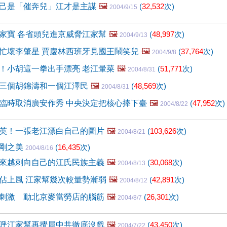
己是「催奔兒」江才是主謀
🖼️
(
32,532
次)
2004/9/15
家寶 各省頭兒進京威脅江家幫
🖼️
(
48,997
次)
2004/9/13
忙壞李肇星 賈慶林西班牙見國王鬧笑兒
🖼️
(
37,764
次)
2004/9/8
！小胡這一拳出手漂亮 老江暈菜
🖼️
(
51,771
次)
2004/8/31
三個胡錦濤和一個江澤民
🖼️
(
48,569
次)
2004/8/31
臨時取消廣安作秀 中央決定把核心捧下臺
🖼️
(
47,952
次)
2004/8/22
英！一張老江漂白自己的圖片
🖼️
(
103,626
次)
2004/8/21
陽剛之美
(
16,435
次)
2004/8/16
來越刺向自己的江氏民族主義
🖼️
(
30,068
次)
2004/8/13
佔上風 江家幫幾次較量勢漸弱
🖼️
(
42,891
次)
2004/8/12
刺激 動北京麥當勞店的腦筋
🖼️
(
26,301
次)
2004/8/7
呼江家幫再攪局中共徹底沒戲
🖼️
(
43,450
次)
2004/7/22