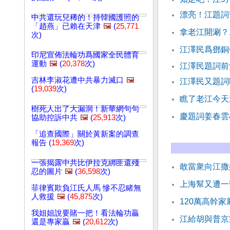
漂亮！江題詞
中共還玩兒稀的！持韓國護照的
「趙燕」已賴在天津
🖼️
(
25,771
拿老江開涮？
次)
江澤民爲鄧銅
印尼宣佈法輪功爲國家全民體育
運動
🖼️
(
20,378
次)
江澤民題詞
吉林李淑花遭中共暴力滅口
🖼️
江澤民又題詞
(
19,039
次)
瞧了老江今天
樹死人出了大漏洞！新華網句句
慶題詞姜春雲
協助控訴中共
🖼️
(
25,913
次)
「追查國際」關於黃新案的調查
報告 (
19,369
次)
一張揭露中共比伊拉克綁匪還殘
敢當衆向江撒
忍的圖片
🖼️
(
36,598
次)
上海幫又遭一
菲律賓欺負江氏人馬 慘不忍睹無
人救援
🖼️
(
45,875
次)
120萬高幹
我姐姐說要賭一把！看法輪功贏
江給胡與普京
還是專家贏
🖼️
(
20,612
次)