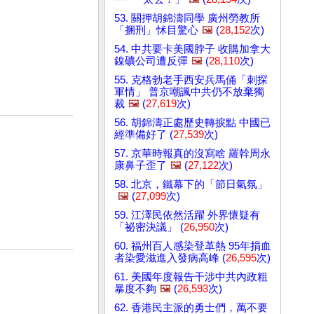
53. 關押胡錦濤同學 廣州勞教所
「捆刑」怵目驚心
🖼️
(
28,152
次)
54. 中共要卡美國脖子 收購加拿大
鎳礦公司遭反彈
🖼️
(
28,110
次)
55. 克格勃老手西安兵馬俑「刺探
軍情」 普京嘲諷中共仍不放棄獨
裁
🖼️
(
27,619
次)
56. 胡錦濤正處歷史轉捩點 中國已
經準備好了 (
27,539
次)
57. 京華時報真的沒寫啥 羅幹周永
康鼻子歪了
🖼️
(
27,122
次)
58. 北京，鐵幕下的「節日氣氛」
🖼️
(
27,099
次)
59. 江澤民依然活躍 外界懷疑有
「祕密決議」 (
26,950
次)
60. 福州百人感染登革熱 95年捐血
者染愛滋進入發病高峰 (
26,595
次)
61. 美國年度報告干涉中共內政粗
暴度不夠
🖼️
(
26,593
次)
62. 香港民主派的勇士們，萬不要