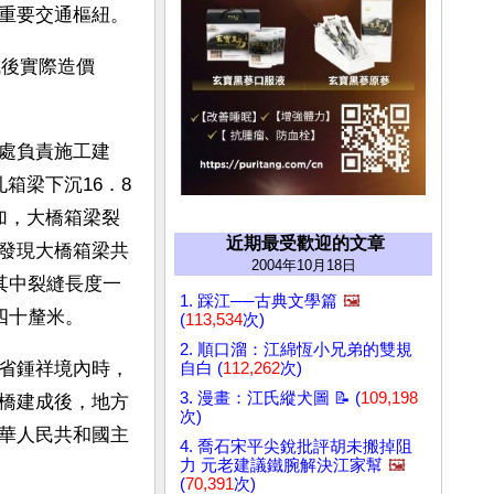
重要交通樞紐。
成後實際造價
處負責施工建
箱梁下沉16．8
加，大橋箱梁裂
近期最受歡迎的文章
發現大橋箱梁共
2004年10月18日
其中裂縫長度一
1. 踩江──古典文學篇
🖼️
四十釐米。
(
113,534
次)
2. 順口溜：江綿恆小兄弟的雙規
省鍾祥境內時，
自白 (
112,262
次)
3. 漫畫：江氏縱犬圖 📝 (
109,198
橋建成後，地方
次)
華人民共和國主
4. 喬石宋平尖銳批評胡未搬掉阻
力 元老建議鐵腕解決江家幫
🖼️
(
70,391
次)