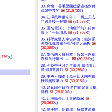
33. 痛快！長毛梁國雄是這樣對付
流氓中共的
🖼️
(
31,873
次)
34. 江澤民準備今年十一再上天安
門過最後一把癮
🖼️
(
31,592
次)
35. 匿名電話：《地獄門前》給你
買下了一個墳墓
🖼️
(
31,309
次)
36. 科學家驚人宇宙新論：銀河系
將成孤魂野鬼 宇宙可能大崩裂
🖼️
(
30,388
次)
37. 虛假的人質解救！假如王恩德
,476
次)
沒有自行逃出……
🖼️
(
30,299
次)
38. 今晚中秋月九年最圓 猜猜看江
澤民哪裏賞月
🖼️
(
30,295
次)
39. 中央不糊塗！爲何四大國有銀
行最無競爭力
🖼️
(
30,015
次)
40. 趙紫陽生日前夕 門前聚集大批
特務
🖼️
(
29,610
次)
41. 江澤民是江上青的仇敵
🖼️
(
29,363
次)
42. 動手吧，胡錦濤！解體共產黨