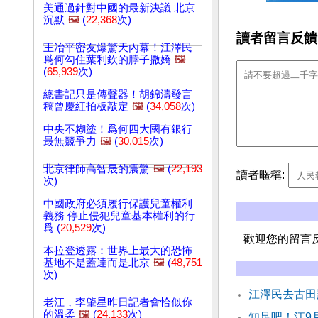
美通過針對中國的最新決議 北京
沉默
🖼️
(
22,368
次)
讀者留言反饋
王冶平密友爆驚天內幕！江澤民
爲何勾住葉利欽的脖子撒嬌
🖼️
(
65,939
次)
總書記只是傳聲器！胡錦濤發言
稿曾慶紅拍板敲定
🖼️
(
34,058
次)
中央不糊塗！爲何四大國有銀行
最無競爭力
🖼️
(
30,015
次)
北京律師高智晟的震驚
🖼️
(
22,193
讀者暱稱:
次)
中國政府必須履行保護兒童權利
義務 停止侵犯兒童基本權利的行
爲 (
20,529
次)
歡迎您的留言
本拉登透露：世界上最大的恐怖
基地不是蓋達而是北京
🖼️
(
48,751
次)
江澤民去古田
老江，李肇星昨日記者會恰似你
的溫柔
🖼️
(
24,133
次)
知足吧！江9