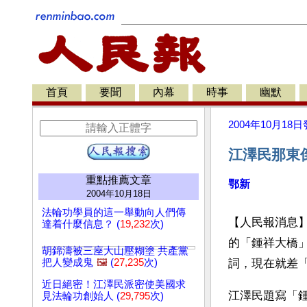
首頁
要聞
內幕
時事
幽默
2004年10月18日
江澤民那東
重點推薦文章
鄂新
2004年10月18日
法輪功學員的這一舉動向人們傳
【人民報消息
達着什麼信息？ (
19,232
次)
的「鍾祥大橋
胡錦濤被三座大山壓糊塗 共產黨
把人變成鬼
🖼️
(
27,235
次)
詞，現在就差
近日絕密！江澤民派密使美國求
江澤民題寫「
見法輪功創始人 (
29,795
次)