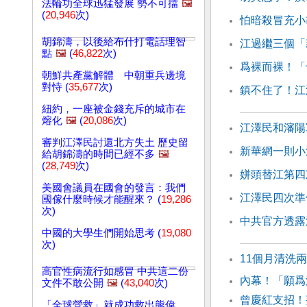
法輪功全球迅猛發展 勢不可擋
🖼️
(
20,946
次)
怕暗殺冒充小
胡錦濤，以後給布什打電話理智
江過繼三個「
點
🖼️
(
46,822
次)
爲裸而裸！「
朝鮮共產黨解體 中朝重兵邊境
對恃 (
35,677
次)
鎮不住了！江
紐約，一座被金錢充斥的城市在
熔化
🖼️
(
20,086
次)
江澤民和瀋陽
審判江澤民討還北方失土 歷史留
新華網一則小
給胡錦濤的時間已經不多
🖼️
(
28,749
次)
姘頭替江第四
美國會議員在國會的發言：我們
江澤民四次準
國傢什麼時候才能醒來？ (
19,286
次)
中共官方透露
中國的大學生們開始思考 (
19,080
次)
11個月清洗
高官性病流行如感冒 中共這二份
內幕！「願爲
文件不敢公開
🖼️
(
43,040
次)
曾慶紅支招！
「全球營救」就成功救出熊偉、