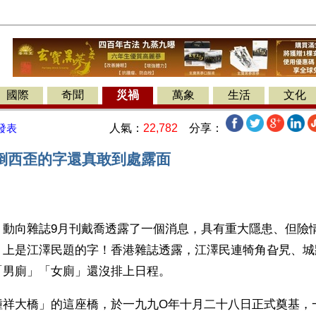
國際
奇聞
災禍
萬象
生活
文化
人氣：
22,782
分享：
發表
倒西歪的字還真敢到處露面
】動向雜誌9月刊戴喬透露了一個消息，具有重大隱患、但險
」上是江澤民題的字！香港雜誌透露，江澤民連犄角旮旯、城
「男廁」「女廁」還沒排上日程。
鍾祥大橋」的這座橋，於一九九O年十月二十八日正式奠基，