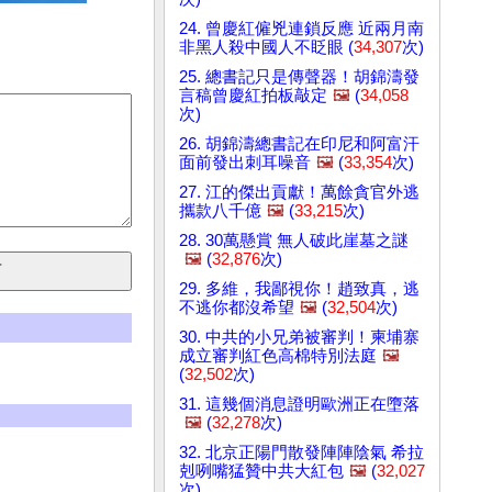
24. 曾慶紅僱兇連鎖反應 近兩月南
非黑人殺中國人不眨眼 (
34,307
次)
25. 總書記只是傳聲器！胡錦濤發
言稿曾慶紅拍板敲定
🖼️
(
34,058
次)
26. 胡錦濤總書記在印尼和阿富汗
面前發出刺耳噪音
🖼️
(
33,354
次)
27. 江的傑出貢獻！萬餘貪官外逃
攜款八千億
🖼️
(
33,215
次)
28. 30萬懸賞 無人破此崖墓之謎
🖼️
(
32,876
次)
29. 多維，我鄙視你！趙致真，逃
不逃你都沒希望
🖼️
(
32,504
次)
30. 中共的小兄弟被審判！柬埔寨
成立審判紅色高棉特別法庭
🖼️
(
32,502
次)
31. 這幾個消息證明歐洲正在墮落
🖼️
(
32,278
次)
32. 北京正陽門散發陣陣陰氣 希拉
剋咧嘴猛贊中共大紅包
🖼️
(
32,027
次)