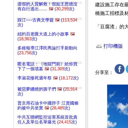
虛假的人質解救！假如王恩德沒
建設施工存在
有自行逃出……
🖼️
(
30,299
次)
橋施工招標及
踩江──古典文學篇
🖼️
(
113,534
次)
「豆腐渣」的
紐約百老匯大道上的小故事
🖼️
文章網址: http://w
(
18,963
次)
打印機版
多維報導江澤民輿論打手新動向
(
23,756
次)
匿名電話：《地獄門前》給你買
下了一個墳墓
🖼️
(
31,309
次)
分享至：
李淑花慘死週年祭
🖼️
(
18,172
次)
被惡夢纏繞的孩子們
🖼️
(
20,914
次)
普京用石油卡中國脖子 江賣國條
約被中共坐實
🖼️
(
28,489
次)
中共互聯網監控迫害系統首批責
任人及單位名單爆光 (
24,415
次)