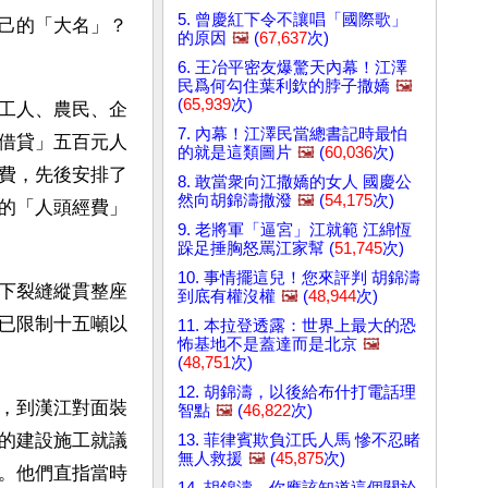
5. 曾慶紅下令不讓唱「國際歌」
己的「大名」？
的原因
🖼️
(
67,637
次)
6. 王冶平密友爆驚天內幕！江澤
民爲何勾住葉利欽的脖子撒嬌
🖼️
(
65,939
次)
工人、農民、企
7. 內幕！江澤民當總書記時最怕
借貸」五百元人
的就是這類圖片
🖼️
(
60,036
次)
費，先後安排了
8. 敢當衆向江撒嬌的女人 國慶公
然向胡錦濤撒潑
🖼️
(
54,175
次)
的「人頭經費」
9. 老將軍「逼宮」江就範 江綿恆
跺足捶胸怒罵江家幫 (
51,745
次)
10. 事情擺這兒！您來評判 胡錦濤
下裂縫縱貫整座
到底有權沒權
🖼️
(
48,944
次)
已限制十五噸以
11. 本拉登透露：世界上最大的恐
怖基地不是蓋達而是北京
🖼️
(
48,751
次)
12. 胡錦濤，以後給布什打電話理
，到漢江對面裝
智點
🖼️
(
46,822
次)
的建設施工就議
13. 菲律賓欺負江氏人馬 慘不忍睹
無人救援
🖼️
(
45,875
次)
。他們直指當時
14. 胡錦濤，你應該知道這個關於