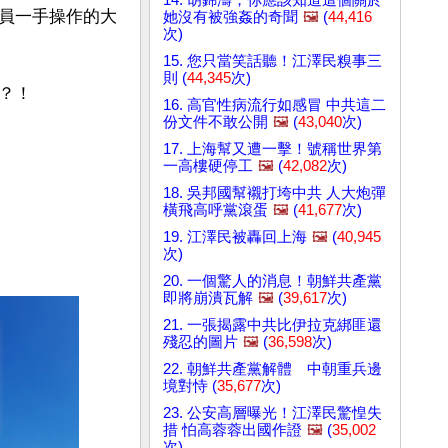
員一手操作的大
她沒有被強姦的奇聞
🖼️
(
44,416
次)
15. 您只當笑話聽！江澤民糗事三
則 (
44,345
次)
？！
16. 高官性病流行如感冒 中共這二
份文件不敢公開
🖼️
(
43,040
次)
17. 上海幫又遭一擊！號稱世界第
一高樓硬停工
🖼️
(
42,082
次)
18. 吳邦國幫襯打垮中共 人大炮彈
橫飛高呼黨滾蛋
🖼️
(
41,677
次)
19. 江澤民被轟回上海
🖼️
(
40,945
次)
20. 一個驚人的消息！朝鮮共產黨
即將崩潰瓦解
🖼️
(
39,617
次)
21. 一張揭露中共比伊拉克綁匪還
殘忍的圖片
🖼️
(
36,598
次)
22. 朝鮮共產黨解體 中朝重兵邊
境對恃 (
35,677
次)
23. 公安高層曝光！江澤民驚惶失
措 怕高蓉蓉出國作證
🖼️
(
35,002
次)