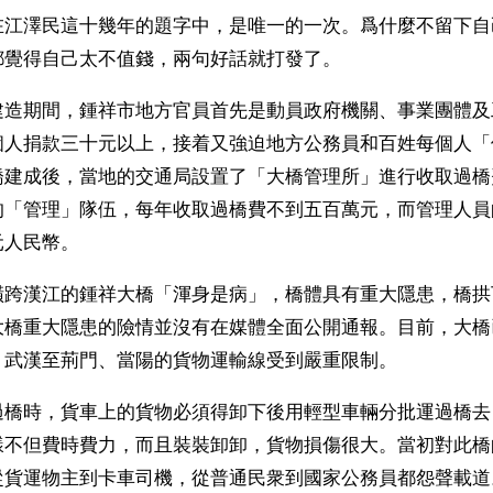
在江澤民這十幾年的題字中，是唯一的一次。爲什麼不留下自
都覺得自己太不值錢，兩句好話就打發了。
建造期間，鍾祥市地方官員首先是動員政府機關、事業團體及
個人捐款三十元以上，接着又強迫地方公務員和百姓每個人「
橋建成後，當地的交通局設置了「大橋管理所」進行收取過橋
的「管理」隊伍，每年收取過橋費不到五百萬元，而管理人員
元人民幣。
橫跨漢江的鍾祥大橋「渾身是病」，橋體具有重大隱患，橋拱
大橋重大隱患的險情並沒有在媒體全面公開通報。目前，大橋
，武漢至荊門、當陽的貨物運輸線受到嚴重限制。
過橋時，貨車上的貨物必須得卸下後用輕型車輛分批運過橋去
樣不但費時費力，而且裝裝卸卸，貨物損傷很大。當初對此橋
從貨運物主到卡車司機，從普通民衆到國家公務員都怨聲載道