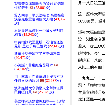
月十八日竣工
望着普京瀟灑離去的背影 胡錦濤
悵然若失
🖼️
(
22,961
次)
這一座特大型橋
驚人內幕！平反法輪功 高層祕密
決定先處置這四個大人物 (
43,957
5650萬元。
次)
悉尼晨鋒爲何對一中國女子刮目
鍾祥大橋由鐵
相看 (
19,243
次)
設，湖北省交通
中共拍熟俄國屁股！石油管道沒
釐米，從二O
見影 黑瞎子島已姓俄 (
22,412
次)
縫增多。今年
新華社訪臺留下了三點備忘錄
(
20,471
次)
裂縫五十八處，
小笑話：曾慶紅告發羅幹
🖼️
米以上的有四十
(
34,102
次)
用「李真」在新華網上搜索不到
一九九二年十
任何文章的原因
🖼️
(
32,587
次)
題了「鍾祥大
澳洲媒體大亨的驚人之舉讓江澤
民目瞪口呆
🖼️
(
25,379
次)
官員立碑時只
席江澤民──19
美國律師談媒體煽動罪──《攻擊