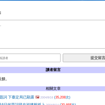
:
讀者留言
反饋。
相關文章
題詞 下臺定局已顯露
🖼️
(
35,208
次)
2004/9/16
月6日的題詞登在福建報紙上
(
20,468
次)