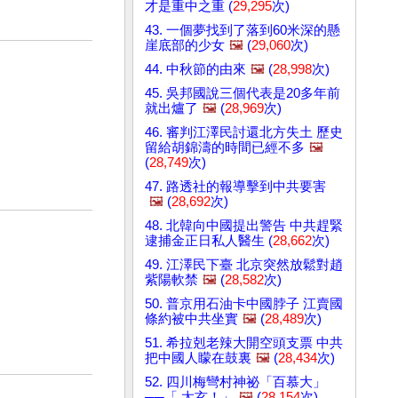
才是重中之重 (
29,295
次)
43. 一個夢找到了落到60米深的懸
崖底部的少女
🖼️
(
29,060
次)
44. 中秋節的由來
🖼️
(
28,998
次)
45. 吳邦國說三個代表是20多年前
就出爐了
🖼️
(
28,969
次)
46. 審判江澤民討還北方失土 歷史
留給胡錦濤的時間已經不多
🖼️
(
28,749
次)
47. 路透社的報導擊到中共要害
🖼️
(
28,692
次)
48. 北韓向中國提出警告 中共趕緊
逮捕金正日私人醫生 (
28,662
次)
49. 江澤民下臺 北京突然放鬆對趙
紫陽軟禁
🖼️
(
28,582
次)
50. 普京用石油卡中國脖子 江賣國
條約被中共坐實
🖼️
(
28,489
次)
51. 希拉剋老辣大開空頭支票 中共
把中國人矇在鼓裏
🖼️
(
28,434
次)
52. 四川梅彎村神祕「百慕大」
──「 太玄！」
🖼️
(
28,154
次)