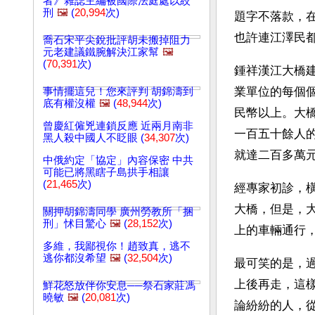
者》雜誌主編被國際法庭處以絞
刑
🖼️
(
20,994
次)
題字不落款，
也許連江澤民
喬石宋平尖銳批評胡未搬掉阻力
元老建議鐵腕解決江家幫
🖼️
(
70,391
次)
鍾祥漢江大橋
業單位的每個
事情擺這兒！您來評判 胡錦濤到
底有權沒權
🖼️
(
48,944
次)
民幣以上。大
曾慶紅僱兇連鎖反應 近兩月南非
一百五十餘人
黑人殺中國人不眨眼 (
34,307
次)
就達二百多萬
中俄約定「協定」內容保密 中共
可能已將黑瞎子島拱手相讓
(
21,465
次)
經專家初診，
大橋，但是，
關押胡錦濤同學 廣州勞教所「捆
刑」怵目驚心
🖼️
(
28,152
次)
上的車輛通行
多維，我鄙視你！趙致真，逃不
逃你都沒希望
🖼️
(
32,504
次)
最可笑的是，
上後再走，這
鮮花怒放伴你安息──祭石家莊馮
曉敏
🖼️
(
20,081
次)
論紛紛的人，