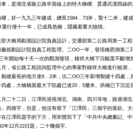
通車，是湖北省級公路皁當線上的特大橋樑、貫通武漢西線的
樑，於一九九三年建成，總長1584．73米，寬十二米，建
通車運行僅十一年，已成爲危橋，隱藏着重大險情。 
道部大橋局勘測設計院負責設計，交通部第二公路局第一工程
廳規劃設計院負責工程監理。二OO一年，發現橋西側第二孔
O三年開始每十天一次的觀測發現，鍾祥大橋下沉幅度不斷增
二月，省公路工程諮詢監理中心的專家對鍾祥大橋進行檢測，
裂縫最長的地方達8．2米，比二OO三年新增裂縫十四處，
四處，大橋橋面最大下陷處已達20．5釐米。拱橋已下沉近
二月二十二日，江澤民巡視湖北、湖南、四川等地，路過湖北
橋」四個字，但是，他沒有留下「江澤民」三個字的落款。大
好在江澤民題字的下方，用宋體寫下了「中共中央總書記、中
92年12月22日題」二十幾個字。