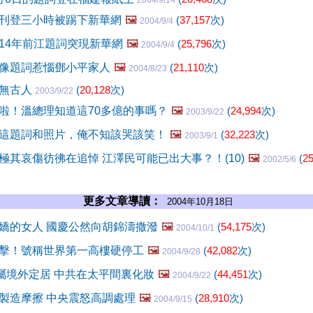
2004/9/14
刊登三小時被踢下新華網
🖼️
(
37,157
次)
2004/9/4
14年前江題詞突現新華網
🖼️
(
25,796
次)
2004/9/4
像題詞惹惱鄧小平家人
🖼️
(
21,110
次)
2004/8/23
前無古人
(
20,128
次)
2003/9/22
啦！溫總理知道這70多億的事嗎？
🖼️
(
24,994
次)
2003/9/22
這題詞和照片，俺不知該哭該笑！
🖼️
(
32,223
次)
2003/9/1
極其哀傷彷彿在追悼 江澤民可能已出大事？！(10)
🖼️
(
25
2002/5/6
更多文章導讀：
2004年10月18日
嬌的女人 國慶公然向胡錦濤撒潑
🖼️
(
54,175
次)
2004/10/1
擊！號稱世界第一高樓硬停工
🖼️
(
42,082
次)
2004/9/28
家屬境外定居 中共在太平間裏化妝
🖼️
(
44,451
次)
2004/9/22
製造摩擦 中央震怒高調處理
🖼️
(
28,910
次)
2004/9/15