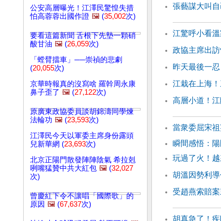
張藝謀大叫自
公安高層曝光！江澤民驚惶失措
怕高蓉蓉出國作證
🖼️
(
35,002
次)
江驚呼小看溫
要看這篇新聞 舌根下先墊一顆硝
酸甘油
🖼️
(
26,059
次)
政協主席出訪
「螳臂擋車」──崇禎的悲劇
昨天最後一忍
(
20,055
次)
江栽在上海！
京華時報真的沒寫啥 羅幹周永康
鼻子歪了
🖼️
(
27,122
次)
高層小道！江
原廣東政協委員談胡錦濤同學煉
法輪功
🖼️
(
23,593
次)
當衆委屈宋祖
江澤民今天以軍委主席身份露頭
瞬間感悟：
兒新華網 (
23,693
次)
玩過了火！越
北京正陽門散發陣陣陰氣 希拉剋
咧嘴猛贊中共大紅包
🖼️
(
32,027
胡溫因勢利導
次)
受趙燕索賠案
曾慶紅下令不讓唱「國際歌」的
原因
🖼️
(
67,637
次)
胡真急了！疾