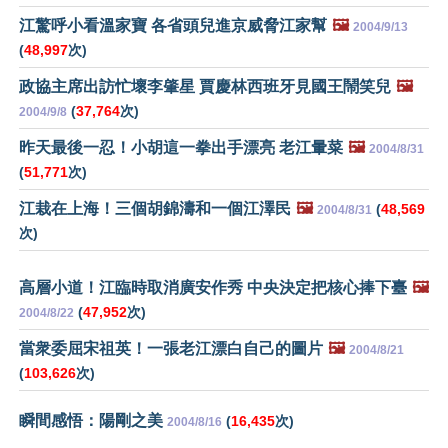
江驚呼小看溫家寶 各省頭兒進京威脅江家幫
🖼️
2004/9/13
(
48,997
次)
政協主席出訪忙壞李肇星 賈慶林西班牙見國王鬧笑兒
🖼️
(
37,764
次)
2004/9/8
昨天最後一忍！小胡這一拳出手漂亮 老江暈菜
🖼️
2004/8/31
(
51,771
次)
江栽在上海！三個胡錦濤和一個江澤民
🖼️
(
48,569
2004/8/31
次)
高層小道！江臨時取消廣安作秀 中央決定把核心捧下臺
🖼️
(
47,952
次)
2004/8/22
當衆委屈宋祖英！一張老江漂白自己的圖片
🖼️
2004/8/21
(
103,626
次)
瞬間感悟：陽剛之美
(
16,435
次)
2004/8/16