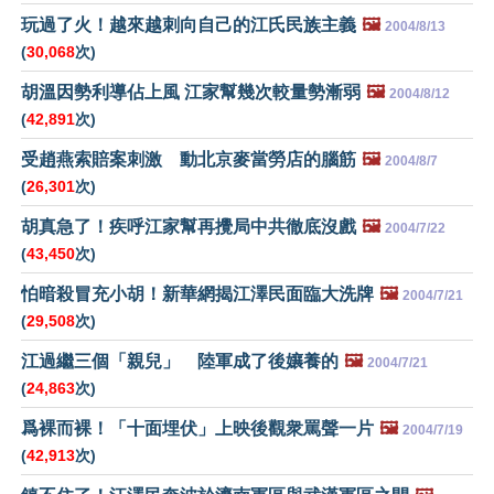
玩過了火！越來越刺向自己的江氏民族主義
🖼️
2004/8/13
(
30,068
次)
胡溫因勢利導佔上風 江家幫幾次較量勢漸弱
🖼️
2004/8/12
(
42,891
次)
受趙燕索賠案刺激 動北京麥當勞店的腦筋
🖼️
2004/8/7
(
26,301
次)
胡真急了！疾呼江家幫再攪局中共徹底沒戲
🖼️
2004/7/22
(
43,450
次)
怕暗殺冒充小胡！新華網揭江澤民面臨大洗牌
🖼️
2004/7/21
(
29,508
次)
江過繼三個「親兒」 陸軍成了後孃養的
🖼️
2004/7/21
(
24,863
次)
爲裸而裸！「十面埋伏」上映後觀衆罵聲一片
🖼️
2004/7/19
(
42,913
次)