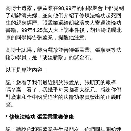
高博士透露，張孟業在98,99年的同學聚會上都見到
了胡錦濤夫婦，並向他們介紹了修煉法輪功起死回
生的親身經歷。張孟業還給胡錦濤夫人寄過法輪功
書籍。99年4.25萬人大上訪事件後，胡錦濤還囑北
京的同學轉告張孟業，提醒他注意。
高博士認爲，能否釋放並善待張孟業、張順英等法
輪功學員，是「胡溫新政」的試金石。
以下是專訪內容：
記：您看了我們最近關於張孟業、張順英的報導
嗎？高：看了，我幾乎每天都看大紀元。感謝你們
對廣東和全中國受迫害的法輪功學員發出的正義呼
聲。
* 修煉法輪功 張孟業重獲健康
記：聽說你和張孟業先生是朋友，你們同年開始煉