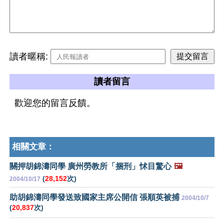
讀者暱稱:
讀者留言
歡迎您的留言反饋。
相關文章：
關押胡錦濤同學 廣州勞教所「捆刑」怵目驚心
🖼️
(
28,152
次)
2004/10/17
助胡錦濤同學發送致國家主席公開信 張順英被捕
2004/10/7
(
20,837
次)