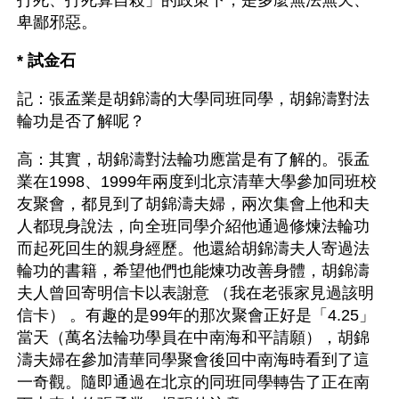
卑鄙邪惡。
* 試金石
記：張孟業是胡錦濤的大學同班同學，胡錦濤對法
輪功是否了解呢？
高：其實，胡錦濤對法輪功應當是有了解的。張孟
業在1998、1999年兩度到北京清華大學參加同班校
友聚會，都見到了胡錦濤夫婦，兩次集會上他和夫
人都現身說法，向全班同學介紹他通過修煉法輪功
而起死回生的親身經歷。他還給胡錦濤夫人寄過法
輪功的書籍，希望他們也能煉功改善身體，胡錦濤
夫人曾回寄明信卡以表謝意 （我在老張家見過該明
信卡） 。有趣的是99年的那次聚會正好是「4.25」 
當天（萬名法輪功學員在中南海和平請願），胡錦
濤夫婦在參加清華同學聚會後回中南海時看到了這
一奇觀。隨即通過在北京的同班同學轉告了正在南