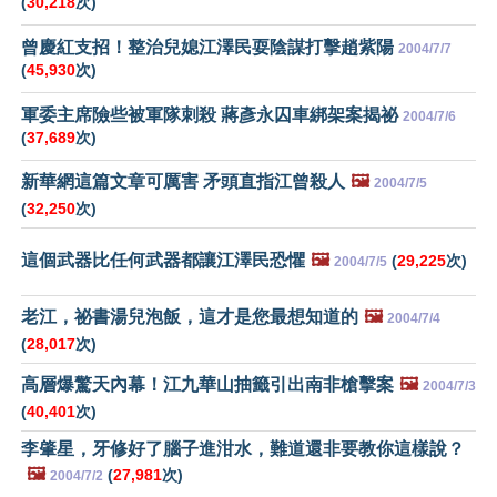
(
30,218
次)
曾慶紅支招！整治兒媳江澤民耍陰謀打擊趙紫陽
2004/7/7
(
45,930
次)
軍委主席險些被軍隊刺殺 蔣彥永囚車綁架案揭祕
2004/7/6
(
37,689
次)
新華網這篇文章可厲害 矛頭直指江曾殺人
🖼️
2004/7/5
(
32,250
次)
這個武器比任何武器都讓江澤民恐懼
🖼️
(
29,225
次)
2004/7/5
老江，祕書湯兒泡飯，這才是您最想知道的
🖼️
2004/7/4
(
28,017
次)
高層爆驚天內幕！江九華山抽籤引出南非槍擊案
🖼️
2004/7/3
(
40,401
次)
李肇星，牙修好了腦子進泔水，難道還非要教你這樣說？
🖼️
(
27,981
次)
2004/7/2