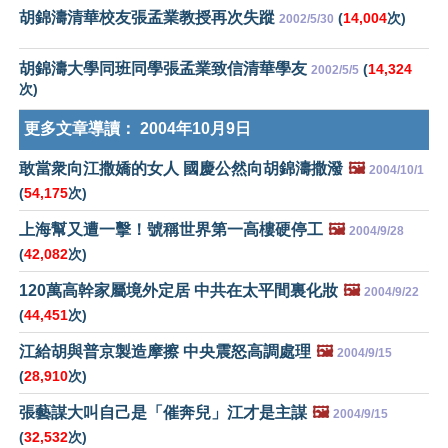
胡錦濤清華校友張孟業教授再次失蹤
(
14,004
次)
2002/5/30
胡錦濤大學同班同學張孟業致信清華學友
(
14,324
2002/5/5
次)
更多文章導讀：
2004年10月9日
敢當衆向江撒嬌的女人 國慶公然向胡錦濤撒潑
🖼️
2004/10/1
(
54,175
次)
上海幫又遭一擊！號稱世界第一高樓硬停工
🖼️
2004/9/28
(
42,082
次)
120萬高幹家屬境外定居 中共在太平間裏化妝
🖼️
2004/9/22
(
44,451
次)
江給胡與普京製造摩擦 中央震怒高調處理
🖼️
2004/9/15
(
28,910
次)
張藝謀大叫自己是「催奔兒」江才是主謀
🖼️
2004/9/15
(
32,532
次)