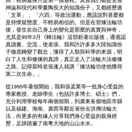
高：祛病健身只是第一個過程。其實我們都是受無
神論和現代科學薰陶長大的知識份子，又都經歷過
「文革」 、「六四」等政治運動，應該說對甚麼都
是持懷疑態度、不輕易相信的。但是在習煉法輪功
後，發生在自己身上的變化是那麼的真實與神奇，
尤其是95年3月《轉法輪》這部鉅著出版後，通過認
真讀書、交流，使老張、我和許許多多大陸知識份
子徹底轉變了觀念，懂得了人類與科學的來源，明
白了人生和修煉的真諦，真正走入了法輪大法修煉
之路。記得當時老張逢人就講「煉法輪功使他獲得
第二次生命」。
從1995年暑假開始，我和張孟業等一批身心受益的
專家教授、老師學生（包括許多博士、碩士）們，
充分利用學校每年兩個假期，到廣東各個地區市縣
以及福建、海南、廣西等鄰近省份去洪傳法輪大
法，向更多的有緣人分享我們身心受益的親身經
歷，足跡踏遍了南粵大地的山山水水。