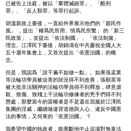
已被告上法庭，被以「羣體滅絕罪」、「酷刑
罪」、「反人類罪」等罪行起訴。
胡溫新政上臺後，一直給外界展示他們的「親民作
風」 ，提出「權爲民所用、情爲民所繫」 的「新三
民政策」 ，並提出「依法制國」 、「依法制黨」 
理念。江澤民下臺後，胡錦濤在中共慶祝全國人大
五十週年集會上，又首次提出「依憲治國」的概
念。
但是，我認爲「說千遍不如做一點」。如果張孟業
等法輪功學員被迫害的狀況得不到改善，張順英等
被大批非法關押的法輪功學員得不到釋放，肆意虐
殺、致傷、致殘上千法輪功修煉者的兇手們得不到
懲處，那麼當今的當權者是不是還在屈服於江澤民
集團的淫威，繼續做違背道德與人心、違反中國憲
法的事情，又何來的「依憲治國」 ？
我希望中國的執政者，能果斷地中止這場對無辜法