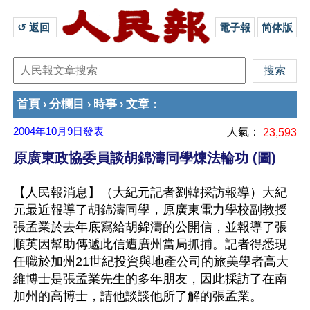
↺ 返回 
電子報
简体版
首頁
分欄目
時事
文章
›
›
›
：
2004年10月9日
發表
人氣：
23,593
原廣東政協委員談胡錦濤同學煉法輪功 (圖)
【人民報消息】（大紀元記者劉韓採訪報導）大紀
元最近報導了胡錦濤同學，原廣東電力學校副教授
張孟業於去年底寫給胡錦濤的公開信，並報導了張
順英因幫助傳遞此信遭廣州當局抓捕。記者得悉現
任職於加州21世紀投資與地產公司的旅美學者高大
維博士是張孟業先生的多年朋友，因此採訪了在南
加州的高博士，請他談談他所了解的張孟業。