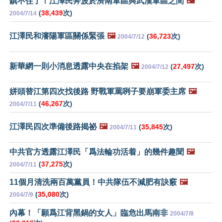
鎮不住了！江澤民奔波於濟南軍區與武漢軍區之間
🖼️
(
38,439
次)
2004/7/14
江澤民和瀋陽軍區關係緊張
🖼️
(
36,723
次)
2004/7/12
新華網一則小消息透露中央在掐架
🖼️
(
27,497
次)
2004/7/12
姘頭替江第四次找後路 野戰軍罵咧子要崩軍委主席
🖼️
(
46,267
次)
2004/7/11
江澤民四次準備後路揭祕
🖼️
(
35,845
次)
2004/7/11
中共官方透露江澤民「爲法輪功活着」的幾件趣聞
🖼️
(
37,275
次)
2004/7/11
11個月清洗兩百萬黨員！中共隊伍不減肥有訣竅
🖼️
(
35,080
次)
2004/7/9
內幕！「願爲江背黑鍋的女人」臨危出馬南非
2004/7/8