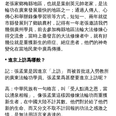
老張家鄉梅縣地區，也就是葉劍英元帥老家，是法
輪功在廣東發展最快的地區之一；通過人傳人、心
傳心和舉辦錄像學習班等方式，短短一、兩年就從
市縣發展到了鄉鎮農村，記得有一年老張邀請我們
幾個廣州學員，前去參加梅縣地區法輪大法修煉心
得交流會，當時上臺發言的大法修煉者中，就有好
幾位就是重獲新生的癌症、絕症患者，他們的神奇
變化在當地民衆中廣爲傳播。
* 進京上訪爲哪般？
記：張孟業是因進京「上訪」 而被首批送入勞教所
的廣東法輪功學員。張孟業爲甚麼要進京上訪呢？
高：中華民族有一句格言，叫「受人點滴之恩，當
以湧泉相報」。像張孟業這樣因修煉法輪功而重獲
新生者，在中國大陸不計其數。他們對於給了他們
新的生命、而又分文不取不計回報的功法之感激之
情，是無法用語言來表達的。