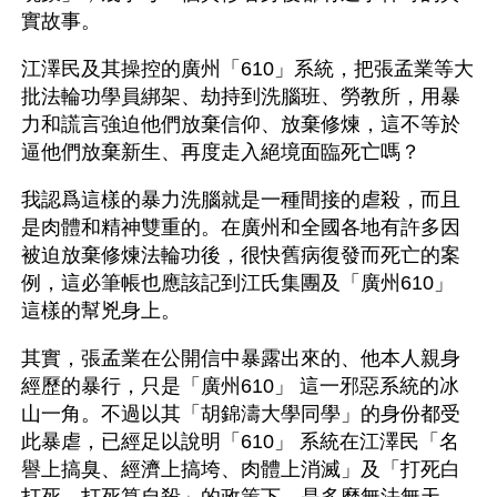
實故事。
江澤民及其操控的廣州「610」系統，把張孟業等大
批法輪功學員綁架、劫持到洗腦班、勞教所，用暴
力和謊言強迫他們放棄信仰、放棄修煉，這不等於
逼他們放棄新生、再度走入絕境面臨死亡嗎？
我認爲這樣的暴力洗腦就是一種間接的虐殺，而且
是肉體和精神雙重的。在廣州和全國各地有許多因
被迫放棄修煉法輪功後，很快舊病復發而死亡的案
例，這必筆帳也應該記到江氏集團及「廣州610」 
這樣的幫兇身上。
其實，張孟業在公開信中暴露出來的、他本人親身
經歷的暴行，只是「廣州610」 這一邪惡系統的冰
山一角。不過以其「胡錦濤大學同學」的身份都受
此暴虐，已經足以說明「610」 系統在江澤民「名
譽上搞臭、經濟上搞垮、肉體上消滅」及「打死白
打死、打死算自殺」的政策下，是多麼無法無天、