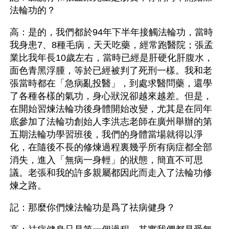
法輪功的？
高：是的，我們都於94年下半年接觸法輪功，當時
我身患7、8種毛病，天天吃藥，經常跑醫院；張孟
業比我年長10歲左右，當時已經是肝硬化肝腹水，
面色青黑浮腫，等於已經被判了死刑一樣。我和老
張當時都在「急病亂投醫」，到處求醫問藥，還學
了各種各樣的氣功，身心狀況卻越來越差。但是，
在開始習煉法輪功後身體開始改變，尤其是在同年
底參加了法輪功創始人李洪志老師在廣州舉辦的第
五期法輪功學習班後，我們的身體當場就得以淨
化，在隨後不長的修煉過程裏幾乎所有病症都全部
消失，進入「無病一身輕」的狀態，簡直不可思
議。老張和我的許多親屬都因此而走入了法輪功修
煉之路。
記：那麼你們煉法輪功是爲了祛病健身？