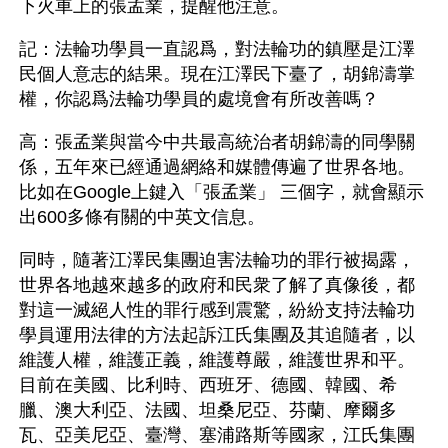
下火車上的張孟業，提醒他注意。
記：法輪功學員一直認爲，對法輪功的鎮壓是江澤
民個人意志的結果。現在江澤民下臺了，胡錦濤掌
權，你認爲法輪功學員的處境會有所改善嗎？
高：張孟業與當今中共最高統治者胡錦濤的同學關
係，五年來已經通過網絡和媒體傳遍了世界各地。
比如在Google上鍵入「張孟業」 三個字，就會顯示
出600多條有關的中英文信息。
同時，隨著江澤民集團迫害法輪功的罪行被揭露，
世界各地越來越多的政府和民衆了解了真像後，都
對這一滅絕人性的罪行感到震驚，紛紛支持法輪功
學員運用法律的方法起訴江氏集團及其追隨者，以
維護人權，維護正義，維護尊嚴，維護世界和平。
目前在美國、比利時、西班牙、德國、韓國、希
臘、澳大利亞、法國、坦桑尼亞、芬蘭、摩爾多
瓦、亞美尼亞、臺灣、塞浦路斯等國家，江氏集團