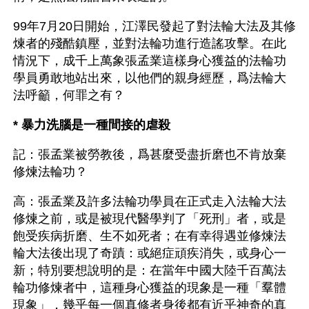
99年7月20日開始，江澤民發起了對法輪大法及其修
煉者的殘酷鎮壓，並對法輪功進行造謠攻擊。在此
情況下，成千上萬象張孟業這樣身心獲益的法輪功
學員勇敢地站出來，以他們的親身經歷，爲法輪大
法呼籲，何罪之有？
* 暴力洗腦是一種間接的虐殺
記：張孟業被勞教後，爲甚麼受盡折磨也不肯放棄
修煉法輪功？
高：張孟業及許多法輪功學員在正式走入法輪大法
修煉之前，或是被現代醫學判了「死刑」者，或是
飽受疾病折磨、生不如死者；在有幸得遇並修煉法
輪大法後出現了奇蹟：或絕症頑疾消失，或身心一
新；特別要想說明的是：在當年中國大陸千百萬法
輪功修煉者中，這種身心獲益的現象是一種「羣體
現象」，幾乎每一個真修者身後都有近乎神奇的真