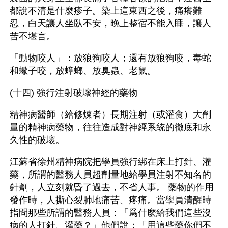
都說不清是什麼疹子。染上這東西之後，痛癢難
忍，白天讓人坐臥不安，晚上整宿不能入睡，讓人
苦不堪言。 
「動物咬人」：放狼狗咬人；還有放狼狗咬，毒蛇
和蠍子咬，放蟑螂、放臭蟲、老鼠。 
(十四) 強行注射破壞神經的藥物
精神病醫師（給修煉者）長期注射（或灌食）大劑
量的精神病藥物，往往造成對神經系統的徹底和永
久性的破壞。 
江蘇省徐州精神病院把學員強行綁在床上打針、灌
藥，所謂的醫務人員超劑量地給學員注射不知名的
針劑，人立刻就昏了過去，不省人事。 藥物的作用
發作時，人撕心裂肺地痛苦、疼痛。當學員清醒時
指問那些所謂的醫務人員：「爲什麼給我們這些沒
病的人打針、灌藥？」他們說：「用這些藥你們不