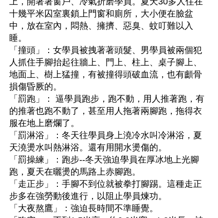
上，開著著窗戶、冷氣折磨學員。夏天30多人住在
十幾平米囚室裏鎖上門窗和廁所，大小便在臉盆
中，放在室內，悶熱、擁擠、惡臭、蚊叮難以入
睡。 
「撞頭」：女學員被拽著著頭髮、男學員被兩個犯
人抓住手腳抬起往牆上、門上、柱上、桌子腳上、
地面上、樹上猛撞，有被撞得頭破血流，也有顱骨
損傷昏厥的。
「罰跑」： 逼學員跑步，跑不動，用人推著跑，有
的推著也跑不動了，甚至用人拖著兩腳跑，拖得衣
服在地上磨爛了。 
「罰淋浴」：冬天往學員身上澆冷水叫冷淋浴，夏
天澆燙水叫熱淋浴。還有用開水燙傷的。
「罰操練」：跑步--冬天強迫學員在厚冰地上光腳
跑，夏天在曬燙的馬路上赤腳跑。
「走正步」：手腳不到位就被拳打腳踢。這種走正
步多在強勞動後進行，以阻止學員煉功。
「大夜熬鷹」：強迫長時間不準睡覺。