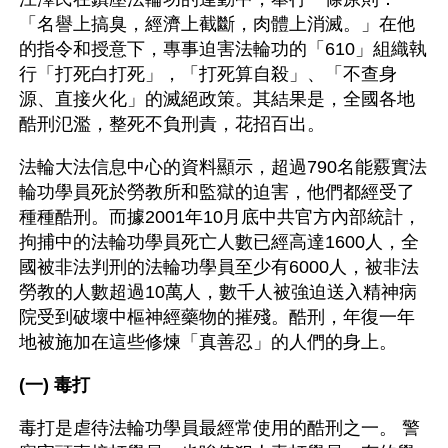
「名譽上搞臭，經濟上截斷，肉體上消滅。」在他
的指令和授意下，專事迫害法輪功的「610」組織執
行「打死白打死」，「打死算自殺」、「不查身
源、直接火化」的滅絕政策。其結果是，全國各地
酷刑氾濫，整死不負刑責，花招百出。
法輪大法信息中心的資料顯示，超過790名能覈實法
輪功學員死於勞教所和監獄的迫害，他們都經受了
種種酷刑。而據2001年10月底中共官方內部統計，
拘捕中的法輪功學員死亡人數已經高達1600人，全
國被非法判刑的法輪功學員至少有6000人，被非法
勞教的人數超過10萬人，數千人被強迫送入精神病
院受到破壞中樞神經藥物的摧殘。酷刑，年復一年
地被施加在這些修煉「真善忍」的人們的身上。
(一) 毒打
毒打是虐待法輪功學員最經常使用的酷刑之一。 警