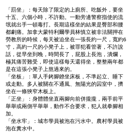
「罰坐」：每天除了限定的上廁所、吃飯外，要坐
十五、六個小時，不許動。一動旁邊警察指使的流
氓就出手一頓毒打。長期這樣坐的結果是臀部和腰
都劇痛。加拿大蒙特利爾學員林慎立被非法關押在
勞教所的時候，每天被迫坐在一張長約一尺，寬約6
寸，高約一尺的小凳子上，被罪犯看管著，不許說
話，從早坐到晚，時間長了，屁股上長泡，潰爛，
極其痛苦難受，即使這樣每天還得坐，整整兩年都
是在這張小凳子上熬過來的。
「坐板」：單人手銬腳鐐坐床板，不準起立、睡下
或走動。多人被關在不通風、無陽光的囚室中，擠
坐在一條狹窄木板上。 
「正坐」：身體體坐直兩腳向前併攏攏，兩手前平
舉舉或兩側平舉舉，動作不合要求，犯人就拳腳相
加。
「坐水牢」：城市學員被泡在污水中。農村學員被
泡在糞水中。