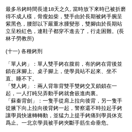
最多吊銬時間長達18天之久, 當時放下來時已被折磨
得不成人樣，骨瘦如柴，雙手由於長期被銬手腕呈
紫黑色，腰部以下嚴重水腫變形，雙腳由於長期站
立呈粉紅色，連鞋子都穿不進去了，行走困難。(長
林子勞教所) 
(十一) 各種銬刑
「單人銬」：單人雙手銬在腹前，有的銬在背後並
鎖在床腳上、桌子腳上，使學員站不起來、坐不
直、睡不下。
「雙人銬」：兩人背靠背雙手雙銬交叉鎖鎖在一
起，一人打盹兒弄動手銬就會嵌進肉裏。 
「蘇秦背劍」：一隻手從肩上拉向後背，另一隻手
從腋下向上拉向後背銬一起，警察還不時拉起手銬
讓學員快速轉轉動，並猛力上提手銬痛到學員休克
爲止。一北京學員被手銬夾斷手筋生命垂危。