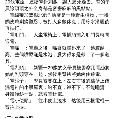
20伏電流，連續電針刺激，讓人痛死過去。有的學
員除頭頂之外全身都是密密麻麻的黑點點。
「電線鞭加盥欏北藪? 活麻是一種野生植物，一接
觸皮膚劇痛難忍，被打人多數休克，用冷水潑醒後
再抽打。
「電肛門」：人坐電椅上，電插頭插入肛門長時間
通電。 
「電嘴」：電過之後，嘴脣就腫起來了，越腫越
高。整個嘴脣滿是水泡，腫大得象是戴上了一個道
具。
「電乳頭」：新疆一29歲的女學員被警察用電絲將
她的乳頭穿在一起，然後用背銬將她銬住通電。
「電篩子」：學員被關在上下左右前後的牆壁上佈
滿電針的小黑屋裏，站不直，蹲不下，不能睡覺，
身體傾斜一點，就被電針電。
「電小便頭」：往小便上澆水，然後用三根電棍一
齊往上撮。 