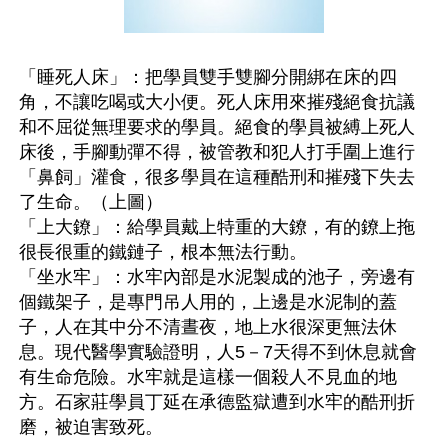
「睡死人床」：把學員雙手雙腳分開綁在床的四
角，不讓吃喝或大小便。死人床用來摧殘絕食抗議
和不屈從無理要求的學員。絕食的學員被縛上死人
床後，手腳動彈不得，被管教和犯人打手圍上進行
「鼻飼」灌食，很多學員在這種酷刑和摧殘下失去
了生命。（上圖）
「上大鐐」：給學員戴上特重的大鐐，有的鐐上拖
很長很重的鐵鏈子，根本無法行動。
「坐水牢」：水牢內部是水泥製成的池子，旁邊有
個鐵架子，是專門吊人用的，上邊是水泥制的蓋
子，人在其中分不清晝夜，地上水很深更無法休
息。現代醫學實驗證明，人5－7天得不到休息就會
有生命危險。水牢就是這樣一個殺人不見血的地
方。石家莊學員丁延在承德監獄遭到水牢的酷刑折
磨，被迫害致死。