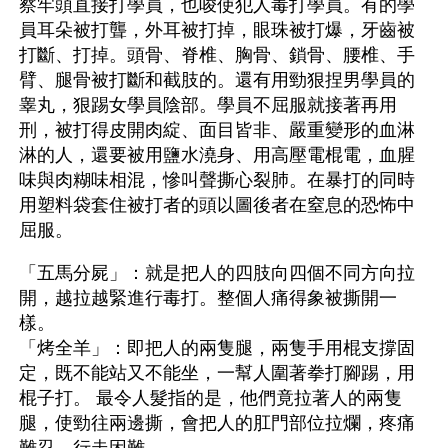
察牢頭直接打學員，也唆使犯人毒打學員。有的學
員耳朵被打聾，外耳被打掉，眼珠被打爆，牙齒被
打斷、打掉。頭骨、脊椎、胸骨、鎖骨、腰椎、手
臂、腿骨被打斷和截肢的。還有用勁狠捏男學員的
睾丸，狠踢女學員陰部。學員不屈服就接著再用
刑，被打得皮開肉綻、面目皆非、嚴重變形的血淋
淋的人，還要被用鹽水澆身、用高壓電棍電，血腥
味與肉糊味相混，慘叫聲撕心裂肺。在暴打的同時
用塑料袋套住被打者的頭以圖後者在窒息的恐怖中
屈服。 
「五馬分屍」：就是把人的四肢向四個不同方向拉
開，越拉越緊進行毒打。整個人痛得象被撕開一
樣。
「烤全羊」：即把人的兩隻腿，兩隻手用棍支撐固
定，既不能站又不能坐，一幫人圍著拳打腳踢，用
棍子打。 最令人髮指的是，他們竟拉著人的兩隻
腿，使勁往兩邊撕，會把人的肛門部位拉爛，疼痛
難忍，行走困難。