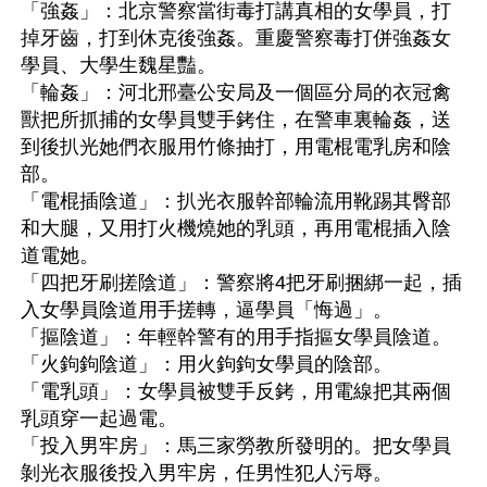
「強姦」：北京警察當街毒打講真相的女學員，打
掉牙齒，打到休克後強姦。重慶警察毒打併強姦女
學員、大學生魏星豔。
「輪姦」：河北邢臺公安局及一個區分局的衣冠禽
獸把所抓捕的女學員雙手銬住，在警車裏輪姦，送
到後扒光她們衣服用竹條抽打，用電棍電乳房和陰
部。 
「電棍插陰道」：扒光衣服幹部輪流用靴踢其臀部
和大腿，又用打火機燒她的乳頭，再用電棍插入陰
道電她。 
「四把牙刷搓陰道」：警察將4把牙刷捆綁一起，插
入女學員陰道用手搓轉，逼學員「悔過」。 
「摳陰道」：年輕幹警有的用手指摳女學員陰道。
「火鉤鉤陰道」：用火鉤鉤女學員的陰部。
「電乳頭」：女學員被雙手反銬，用電線把其兩個
乳頭穿一起過電。 
「投入男牢房」：馬三家勞教所發明的。把女學員
剝光衣服後投入男牢房，任男性犯人污辱。