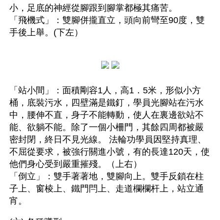
小，足底的神經從腳跟到腳掌都極其痛苦。
「飛機式」：雙腳併攏直立，頭向前彎至90度，雙
手後上舉。(下左）
「站小間」：面積剛容1人，高1．5米，形似小方
桶，底裝污水，四壁滿是鐵釘，學員光腳站在污水
中，腰伸不直，身子不能轉動，使人在裏邊欲站不
能、欲躺不能。除了一個小柵門，其餘四周都被嚴
密封閉，終日不見光線。 法輪功學員因堅持真理、
不屈從要求，被強行關進小號，有的長達120天，使
他們身心受到嚴重摧殘。（上右）
「倒立」：雙手著著地，雙腳向上。雙手反鎖在柱
子上、窗棱上、鐵門閂上、走道欄欄杆上，站立通
宵。 