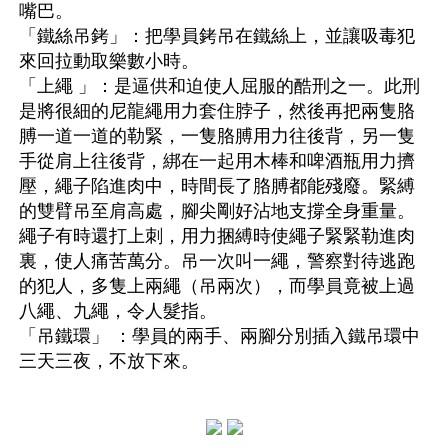
嘴巴。
「鐵絲吊銬」：把學員銬吊在鐵絲上，並讓吸毒犯
來回拉動取樂數小時。
「上繩 」：是逼供和迫使人屈服的酷刑之一。此刑
是將很細的尼龍繩用力套住脖子，然後再把兩隻胳
膊一道一道的勒緊，一隻胳膊用力往後背，另一隻
手從肩上往後背，綁在一起用木棒和啤酒瓶用力擠
壓，繩子陷進肉中，時間長了胳膊都能殘廢。緊縛
的雙臂吊至肩高處，腳尖剛好沾地支撐全身重量。
繩子有時還打上刺，用力捆縛時使繩子緊緊勒進肉
裏，使人痛苦萬分。吊一次叫一繩，警察對待逃跑
的犯人，多隻上兩繩（吊兩次），而學員竟被上過
八繩、九繩，令人髮指。
「吊鐵環」 ：學員的兩手、兩腳分別插入鐵吊環中
三天三夜，不放下來。