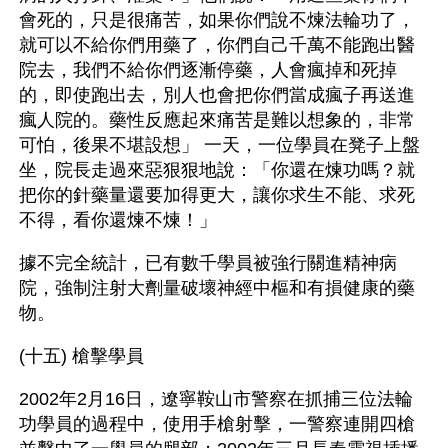
會死的，只是很痛苦，如果你們說不煉法輪功了，
就可以不給你們用藥了，你們自己千萬不能跑出醫
院去，我們不給你們逐漸停藥，人會瘋掉和死掉
的，即使跑出去，別人也會把你們當成瘋子再送進
瘋人院的。藥性反應起來痛苦是難以想象的，非常
可怕，後果不堪設想」 一天，一位學員在凳子上盤
坐，院長走過來惡狠狠地說：「你還在煉功嗎？就
把你的針藥量還要加得更大，讓你求生不能、求死
不得，看你還煉不煉！」 
據不完全統計，已有數千學員被強行關進精神病
院，強制注射大劑量破壞神經中樞和有損健康的藥
物。 
(十五) 槍擊學員
2002年2月16日，遼寧鞍山市警察在抓捕三位法輪
功學員的過程中，使用手槍射擊，一警察連開四槍