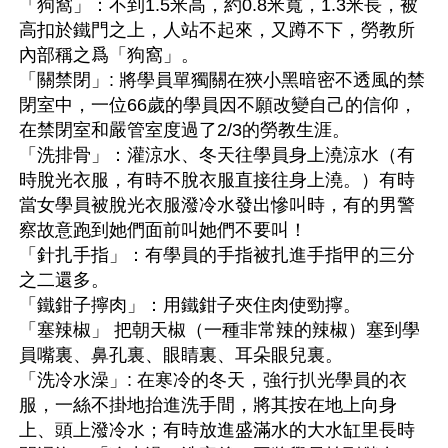
「狗窩」：不到1.5米高，約0.8米寬，1.3米長，被
高扣於鐵門之上，人站不起來，又蹲不下，勞教所
內部稱之爲「狗窩」。
「關禁閉」: 將學員單獨關在狹小黑暗密不透風的禁
閉室中，一位66歲的學員因不願改變自己的信仰，
在禁閉室和嚴管室度過了2/3的勞教生涯。
「洗排骨」：灌涼水、冬天往學員身上澆涼水（有
時脫光衣服，有時不脫衣服直接往身上澆。）有時
當女學員被脫光衣服潑冷水發出慘叫時，有的男警
察故意跑到她們面前叫她們不要叫！
「針扎手指」：有學員的手指被扎進手指甲的三分
之二還多。
「鐵鉗子擰肉」：用鐵鉗子夾住肉使勁擰。
「塞辣椒」 把朝天椒（一種非常辣的辣椒）塞到學
員嘴裏、鼻孔裏、眼睛裏、耳朵眼兒裏。
「洗冷水澡」: 在寒冷的冬天，強行扒光學員的衣
服，一絲不掛地抬進洗手間，將其按在地上向身
上、頭上潑冷水；有時放進盛滿水的大水缸里長時