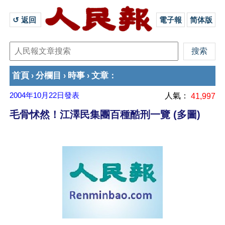
↺ 返回 
電子報
简体版
首頁
分欄目
時事
文章
›
›
›
：
2004年10月22日
發表
人氣：
41,997
毛骨怵然！江澤民集團百種酷刑一覽 (多圖)