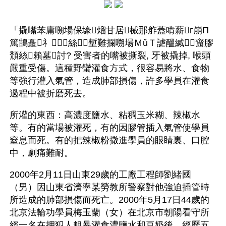
「撬嘴苯庸嗍場保壕熘甘居械那舴蓋啃薪г崩Π
篤鵠矗礻絲塹難攔嗍場ＭǔＴ謔醞緘齏膠
頹絲賴墓討? 受害者的嘴被撕裂, 牙被撬掉, 喉頭
嚴重受傷。這種野蠻灌食方式，很容易將水、食物
等強行灌入氣管，造成肺部損傷，許多學員在灌食
過程中被折磨死去。 
所灌的東西：高濃度鹽水、粘稠玉米糊、辣椒水
等。有的當場被灌死，有的因膠管插入氣管使學員
窒息而死。有的把辣椒粉撒進學員的眼睛裏、口腔
中，劇痛難耐。
2000年2月11日山東29歲的工廠工程師劉緒國
（男）因山東省濟寧某勞教所警察對他強迫插管時
所造成的肺部損傷而死亡。2000年5月17日44歲的
北京法輪功學員梅玉蘭（女）在北京市朝陽看守所
經一名在押犯人粗暴灌食濃鹽水和豆奶後，經歷五