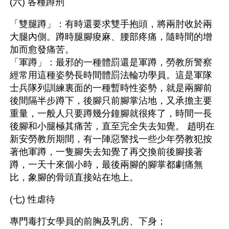
(六) 各種蹲刑
「雙腿蹲」：有時還要求雙手抱頭，將兩肘收於兩
大腿內側。蹲時腿腳痠麻、腰部疼痛，隨時間的增
加而愈發痛苦。 
「軍蹲」：最邪的一種體罰還是軍蹲，勞教所警察
經常用這種姿勢長時間體罰法輪功學員。這是軍隊
士兵隊列訓練裏面的一種暫時性姿勢，就是兩腳前
後間隔半步蹲下，後腳只前腳掌沾地，又承擔主要
重量，一般人只要蹲幾分鐘腳就很疼了，時間一長
後腳和小腿極其痛苦，直至完全失去知覺。 趙明在
新安勞教所期間，有一陣惡警找一些少年勞教犯按
著他軍蹲，一隻腳失去知覺了再交換前後腳接著
蹲，一天十來個小時，最後兩腳的腳掌都劇痛無
比，象腳的骨頭直接站在地上。 
(七) 性虐待
專門毒打女學員的前胸及乳房、下身；