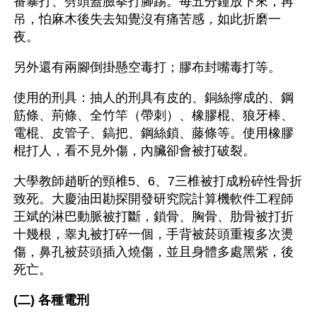
番暴打、劈頭蓋臉拳打腳踢。每五分鐘放下來，再
吊，怕麻木後失去知覺沒有痛苦感，如此折磨一
夜。 
另外還有兩腳倒掛懸空毒打；膠布封嘴毒打等。
使用的刑具：抽人的刑具有皮的、銅絲擰成的、鋼
筋條、荊條、全竹竿（帶刺）、橡膠棍、狼牙棒、
電棍、皮管子、鎬把、鋼絲鎖、藤條等。使用橡膠
棍打人，看不見外傷，內臟卻會被打破裂。 
大學教師趙昕的頸椎5、6、7三椎被打成粉碎性骨折
致死。大慶油田勘探開發研究院計算機軟件工程師
王斌的淋巴動脈被打斷，鎖骨、胸骨、肋骨被打折
十幾根，睾丸被打碎一個，手背被菸頭重複多次燙
傷，鼻孔被菸頭插入燒傷，並且身體多處黑紫，後
死亡。 
(二) 各種電刑