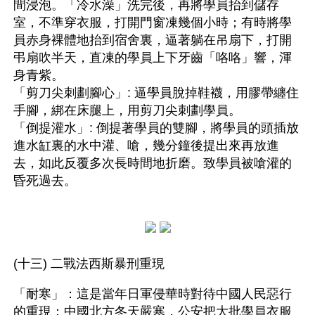
間浸泡。「冷水澡」洗完後，再將學員抬到儲存
室，不準穿衣服，打開門窗凍幾個小時；有時將學
員赤身裸體地抬到宿舍裏，逼著躺在吊扇下，打開
弔扇吹半天，直凍的學員上下牙齒「咯咯」響，渾
身青紫。 
「剪刀尖刺劃腳心」: 逼學員脫掉鞋襪，用膠帶纏住
手腳，綁在床腿上，用剪刀尖刺劃學員。 
「倒提灌水」: 倒提著學員的雙腳，將學員的頭插放
進水缸裏的水中灌、嗆，幾分鐘後提出來再放進
去，如此反覆多次長時間地折磨。致學員被嗆灌的
昏死過去。 
(十三) 二戰法西斯暴刑重現
「耐寒」：這是當年日軍侵華時對待中國人民惡行
的重現：中國北方冬天嚴寒，公安把大批學員衣服