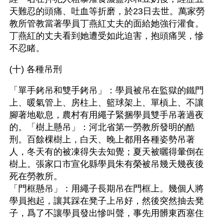
天難忍的頭痛、吐血等折磨，於23日去世。萬家勞
教所管教當著學員丁燕紅丈夫的面給她強行灌食。
丁燕紅的丈夫看到她遭受如此迫害，抱頭痛哭，慘
不忍睹。 
(十) 各種吊刑
「單手銬吊和雙手銬吊」：學員被吊在監獄的鐵門
上、暖氣管上、房柱上、籃球架上、單槓上、不讓
腳著地歇息，農村有用繩子緊捆學員雙手吊著過夜
的。「樹上懸吊」：河北省第一勞教所發明的酷
刑。百餘棵樹上，白天、晚上都用各種姿勢吊著
人，冬天有的被凍得失去知覺；夏天被曬得暈倒在
樹上。張家口市宣化縣學員朱有榮被吊幾天幾夜後
死在勞教所。
「門框懸吊」：用繩子長期吊在門框上。幾個人將
學員抱起，讓其踩在凳子上吊好，然後突然抽去凳
子，爲了不讓學員發出慘叫聲，事先用髒東西塞住