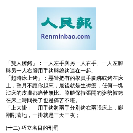
「雙人鐐銬」：一人左手與另一人右手、一人左腳
與另一人右腳用手銬與鐐銬連在一起。 
「超時床上銬」：惡警把有的學員手腳綁或銬在床
上，整月不讓你起來，最後就是生褥瘡，任何一塊
沾床的皮膚都痛苦無比。胳膊保持張開的姿勢被銬
在床上時間長了也是痛苦不堪。 
「上大掛」：用手銬將兩手分別銬在兩張床上，腳
剛剛著地，一掛就是三天三夜； 
(十二) 巧立名目的刑罰