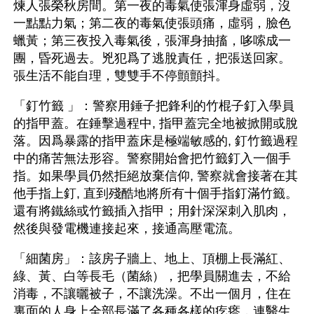
煉人張榮秋房間。第一夜的毒氣使張渾身虛弱，沒
一點點力氣；第二夜的毒氣使張頭痛，虛弱，臉色
蠟黃；第三夜投入毒氣後，張渾身抽搐，哆嗦成一
團，昏死過去。兇犯爲了逃脫責任，把張送回家。
張生活不能自理，雙雙手不停顫顫抖。
「釘竹籤 」：警察用錘子把鋒利的竹棍子釘入學員
的指甲蓋。在錘擊過程中, 指甲蓋完全地被掀開或脫
落。因爲暴露的指甲蓋床是極端敏感的, 釘竹籤過程
中的痛苦無法形容。警察開始會把竹籤釘入一個手
指。如果學員仍然拒絕放棄信仰, 警察就會接著在其
他手指上釘, 直到殘酷地將所有十個手指釘滿竹籤。
還有將鐵絲或竹籤插入指甲；用針深深刺入肌肉，
然後與發電機連接起來，接通高壓電流。 
「細菌房」：該房子牆上、地上、頂棚上長滿紅、
綠、黃、白等長毛（菌絲），把學員關進去，不給
消毒，不讓曬被子，不讓洗澡。不出一個月，住在
裏面的人身上全部長滿了各種各樣的疙瘩，連醫生