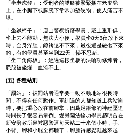
「坐老虎凳」：受刑者的雙膝被緊緊捆在老虎凳
上，在小腿下或腳腕下常常加墊硬物，使人痛苦不
堪。
「坐鐵椅子」：唐山警察折磨學員，戴上重刑俱，
坐上去不能動，無法大小便，學員坐8天8夜放下來
時，全身浮腫，鐐銬退不下來，最後還是硬砸下來
的，有的學員甚至坐到22天，慘不忍睹。
「坐三角鐵板」：經過這樣坐板的法輪功修煉者，
屁股被坐爛，血流不止。
(五) 各種站刑
「罰站」：被罰站者通常要一動不動地站很長時
間，不得有任何動作。軍訓過的人都知道士兵站崗
時，要把重心放在前腳掌，因爲足跟部的神經壓迫
時間長了很容易暈倒。愛爾蘭法輪功學員趙明曾在
新安勞教所裏被惡警逼每天站二十來個小時，手、
小臂、腳和小腿全都腫了，腳腫得感覺鞋越來越