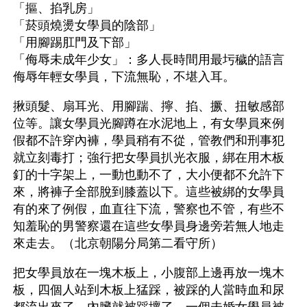
「摳、掐乳房」
「菸頭燒燙女學員的陰部」
「用腳踢肛門及下部」
「侮辱未成年少女」：多人長時間用最圬穢的語言
侮辱年輕女學員，下流無恥，不堪入耳。 
揪頭髮、扇耳光、用腳踹、擰、掐、撅、扭敏感部
位等。讓女學員光腳蹲在水泥地上，有女學員來例
假都不許穿內褲，學員稍有不從，管教們和刑事犯
就立刻毒打；強行把女學員扒光衣服，綁在用木板
釘的十字架上，一動也動不了，大小便都不允許下
來，將褲子全部脫到膝蓋以下。這些被綁的女學員
有的來了例假，血直往下流，警察也不管，有些不
知羞恥的男警察還在這些女學員身邊旁若無人地走
來走去。（北京朝陽分局第二看守所） 
把女學員放在一塊木板上，小腹部上邊再放一塊木
板，四個人站到木板上猛踩，被踩的人當時血和尿
都流出來了，內臟就被踩壞了。一個未婚女學員被