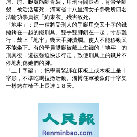
肩、肘、腕處筋斷骨裂，用刑時間長者，背骨全斷
裂，被活活痛死。河南省十八里河女子勞教所四名
法輪功學員被「約束衣」殘害致死。 
「地牢」：是一種將受刑人的手腳用交叉十字的鐵
鏈銬在一起的鐵刑具。雙手雙腳鎖在一起，寸步難
行，戴上「地牢」幾天手腳潰爛。使人不能移動又
不能坐下。有的學員雙腳被戴上生鏽的「地牢」的
刑具後，還被強迫快步行走，致使刑具上的鐵片不
停地割傷她們的腳。 
「上十字架」：把學員緊綁在床板上或木板上呈十
字形，不準吃喝拉撒活動。淄博任軍被象釘十字架
一樣銬在椅子上長達１８天。