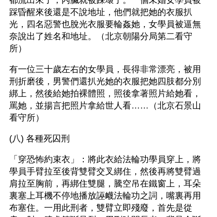
踩昏醒來後還是不說地址，他們就把她的衣服扒
光，四名惡警也脫光衣服要輪姦她，女學員被逼無
奈說出了姓名和地址。（北京朝陽分局第二看守
所） 
有一位三十歲左右的女學員，長得非常漂亮，被用
刑折磨後，男警們還扒光她的衣服把她四肢都分別
綁上，然後給她拍裸體照，照後拿著照片給她看，
罵她，並揚言把照片拿給世人看……（北京石景山
看守所） 
(八) 各種死囚刑
「穿恐怖約束衣」：將此衣給法輪功學員穿上，將
學員手臂拉至後背雙臂交叉綁住，然後再將雙臂過
肩拉至胸前，再綁住雙腿，騰空吊在鐵窗上，耳朵
裏塞上耳機不停地播放誣衊法輪功之詞，嘴裏再用
布塞住。一用此刑者，雙臂立即殘廢，首先是從