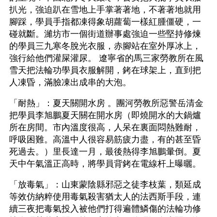
扒光，強迫趴在雪地上手掌著著地，不著著地就用
腳踩，學員手指都凍得象胡蘿蔔一樣紅腫僵硬，一
碰就斷。濰坊市一個街道辦事處強迫一些堅持修煉
的學員三九寒冬脫光衣服，赤腳站在室外厚冰上，
強行給他們灌屎灌尿。 遼寧省的馬三家勞教所在風
雪天把法輪功學員衣服解開，銬在球架上，直到把
人凍昏，滿臉凍出成串的大泡。 
「耐熱」：夏天關開水房 。團河勞教所惡警岳清金
把學員李旭鵬夏天關在開水房（即燒開水的大鍋爐
所在房間。市內溫度很高，人呆在裏面悶熱難耐，
呼吸困難。高溫中人很容易筋疲力盡，有的甚至昏
死過去。）里長達一月，最後熱得李旭鵬暈倒。夏
天中午氣溫正高時，將學員背銬在電線杆上曝曬。 
「放毒氣」：山東蒙陰縣邪惡之徒李枝葉，類延成
等效仿納粹使用毒氣殺害猶太人的法西斯手段，連
續三夜把毒氣投入被他們打得遍體鱗傷的法輪功修