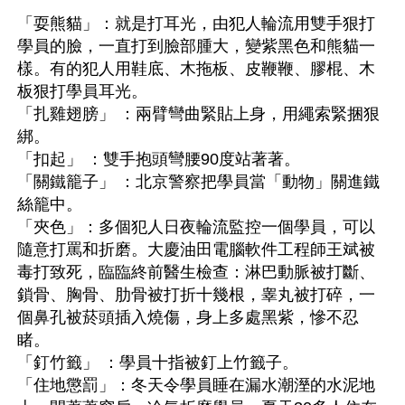
「耍熊貓」：就是打耳光，由犯人輪流用雙手狠打
學員的臉，一直打到臉部腫大，變紫黑色和熊貓一
樣。有的犯人用鞋底、木拖板、皮鞭鞭、膠棍、木
板狠打學員耳光。 
「扎雞翅膀」 ：兩臂彎曲緊貼上身，用繩索緊捆狠
綁。 
「扣起」 ：雙手抱頭彎腰90度站著著。 
「關鐵籠子」 ：北京警察把學員當「動物」關進鐵
絲籠中。 
「夾色」：多個犯人日夜輪流監控一個學員，可以
隨意打罵和折磨。大慶油田電腦軟件工程師王斌被
毒打致死，臨臨終前醫生檢查：淋巴動脈被打斷、
鎖骨、胸骨、肋骨被打折十幾根，睾丸被打碎，一
個鼻孔被菸頭插入燒傷，身上多處黑紫，慘不忍
睹。
「釘竹籤」 ：學員十指被釘上竹籤子。 
「住地懲罰」：冬天令學員睡在漏水潮溼的水泥地