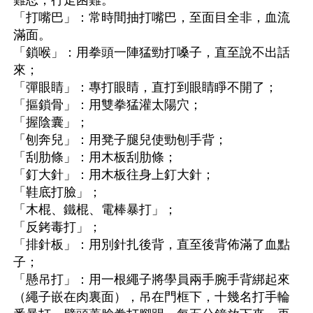
「打嘴巴」：常時間抽打嘴巴，至面目全非，血流
滿面。
「鎖喉」：用拳頭一陣猛勁打嗓子，直至說不出話
來；
「彈眼睛」：專打眼睛，直打到眼睛睜不開了；
「摳鎖骨」：用雙拳猛灌太陽穴；
「握陰囊」；
「刨奔兒」：用凳子腿兒使勁刨手背；
「刮肋條」：用木板刮肋條；
「釘大針」：用木板往身上釘大針；
「鞋底打臉」；
「木棍、鐵棍、電棒暴打」；
「反銬毒打」；
「排針板」：用別針扎後背，直至後背佈滿了血點
子；
「懸吊打」：用一根繩子將學員兩手腕手背綁起來
（繩子嵌在肉裏面），吊在門框下，十幾名打手輪