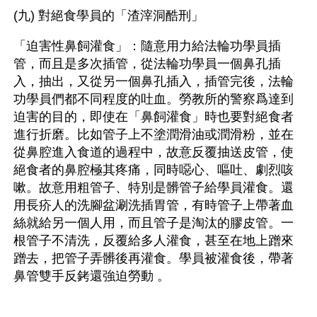
(九) 對絕食學員的「渣滓洞酷刑」
「迫害性鼻飼灌食」：隨意用力給法輪功學員插
管，而且是多次插管，從法輪功學員一個鼻孔插
入，抽出，又從另一個鼻孔插入，插管完後，法輪
功學員們都不同程度的吐血。勞教所的警察爲達到
迫害的目的，即使在「鼻飼灌食」時也要對絕食者
進行折磨。比如管子上不塗潤滑油或潤滑粉，並在
從鼻腔進入食道的過程中，故意反覆抽送皮管，使
絕食者的鼻腔極其疼痛，同時噁心、嘔吐、劇烈咳
嗽。故意用粗管子、特別是髒管子給學員灌食。還
用長疥人的洗腳盆涮洗插胃管，有時管子上帶著血
絲就給另一個人用，而且管子是淘汰的膠皮管。一
根管子不清洗，反覆給多人灌食，甚至在地上蹭來
蹭去，把管子弄髒後再灌食。學員被灌食後，帶著
鼻管雙手反銬還強迫勞動 。