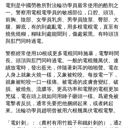
電刑是中國勞教所對法輪功學員最常使用的酷刑之
一。警察用電棍電學員的敏感部位，口腔、頭頂、
前胸、陰部、女學員乳房、男學員陰莖、臀部、大
腿、腳底，有的到處亂電，用多根電棍電，直至有
燒焦燒糊，糊味到處能聞到，傷處紫黑。有時頭頂
與肛門同時過電。 
警察經常使用10根或更多電棍同時施暴，電擊時間
長。頭頂與肛門同時過電。一般的電棍幾萬伏。連
續放電時，發出藍光，伴隨著刺耳的啪啪聲。電在
人身上就象火燒一樣，又象被蛇咬。每放電一下，
就象被蛇咬一口一樣痛。被電過的皮膚會變紅、破
損、被燒焦、流膿等。更高功率和電壓的電棍更加
兇猛，電在頭上就如同用錘子砸頭一樣。爲避免被
電擊者反抗，通常先要把他捆綁起來，或者銬起
來。法輪功學員趙明曾被用六根幾萬伏電棍電擊。 
「電針刺」：（農村有用竹籤子和鐵針刺的），通2