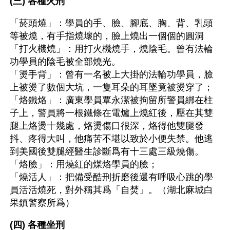
(三) 各種火刑
「菸頭燒」：學員的手、臉、腳底、胸、背、乳頭
等被燒，有手指燒壞的，臉上燒出一個個的圓洞
「打火機燒」：用打火機燒手，燒陰毛。曾有法輪
功學員的陰毛被全部燒光。
「燙手背」：曾有一名被上大掛的法輪功學員，臉
上被燙了數個大坑，一隻耳朵的耳墜竟被燙穿了；
「烙鐵烙」：廣東學員覃永潔被拘留所警員綁在柱
子上，警員將一根鐵條在電爐上燒紅後，壓在其雙
腿上烙燙十幾處，烙燙傷口很深，烙得他雙腿發
抖、疼得大叫，他痛苦不堪以致於小便失禁。他逃
到美國後雙腿經醫生診斷爲有十三處三級燒傷。
「烙臉」：用燒紅的煤烙學員的臉；
「燒活人」：把備受酷刑折磨後還有呼吸心跳的學
員活活燒死，對外稱其爲「自焚」。（湖北麻城白
果鎮警察所爲）
(四) 各種坐刑