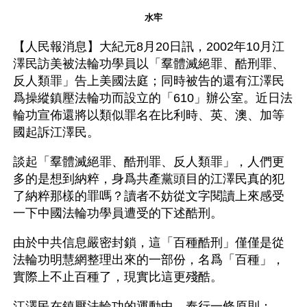
水牢
【人民報消息】大紀元8月20日訊，2002年10月江
澤民訪美被法輪功學員以「羣體滅絕罪、酷刑罪、
反人類罪」告上美國法庭；同時被告的還有江澤民
爲操縱鎮壓法輪功而設立的「610」辦公室。近日法
輪功宣佈還將以類似罪名在比利時、英、澳、加等
國起訴江澤民。
談起「羣體滅絕罪、酷刑罪、反人類罪」，人們更
多的是想到納粹，身爲共產黨頭目的江澤民真的犯
了納粹那樣的罪嗎？讀者不妨從文字閱讀上來感受
一下中國法輪功學員遭受的下述酷刑。
由於中共信息嚴密封鎖，這「百種酷刑」僅僅是從
法輪功明慧網整理出來的一部份，名爲「百種」，
實際上不止百種了，現實比這更殘酷。
江澤民在鎮壓法輪功的運動中，奉行一條原則：