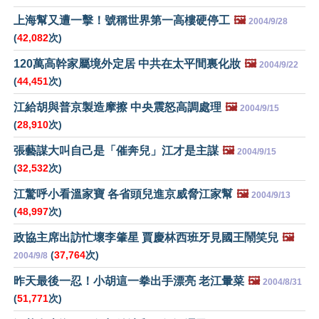
上海幫又遭一擊！號稱世界第一高樓硬停工
🖼️
2004/9/28
(
42,082
次)
120萬高幹家屬境外定居 中共在太平間裏化妝
🖼️
2004/9/22
(
44,451
次)
江給胡與普京製造摩擦 中央震怒高調處理
🖼️
2004/9/15
(
28,910
次)
張藝謀大叫自己是「催奔兒」江才是主謀
🖼️
2004/9/15
(
32,532
次)
江驚呼小看溫家寶 各省頭兒進京威脅江家幫
🖼️
2004/9/13
(
48,997
次)
政協主席出訪忙壞李肇星 賈慶林西班牙見國王鬧笑兒
🖼️
(
37,764
次)
2004/9/8
昨天最後一忍！小胡這一拳出手漂亮 老江暈菜
🖼️
2004/8/31
(
51,771
次)