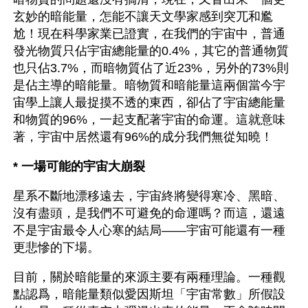
玄妙的暗能量，怎能不讓天文學家感到突兀和尷
尬！現在科學家業已證實，在我們的宇宙中，普通
發光物質只佔宇宙總能量的0.4%，其它的普通物質
也只佔3.7%，而暗物質佔了近23%，另外的73%則
是佔主導的暗能量。暗物質和暗能量這兩個當今宇
宙學上讓人最捉摸不透的東西，卻佔了宇宙總能量
和物質的96%，一起支配著宇宙的命運。這就意味
著，宇宙中居然還有96%的成分我們無從知曉！
* 一場可能的宇宙大崩裂
星系不斷地漂移遠去，宇宙終將變得寒冷、黑暗、
沒有盡頭，是我們不可避免的命運嗎？而這，還遠
不是宇宙最令人心寒的結局——宇宙可能還有一種
更悲慘的下場。
目前，關於暗能量的來源主要有兩種理論。一種觀
點認爲，暗能量類似愛因斯坦「宇宙常數」所假設