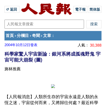
↺ 返回 
電子報
简体版
首頁
分欄目
奇聞
文章
›
›
›
：
2004年10月12日
發表
人氣：
30,388
科學家驚人宇宙新論：銀河系將成孤魂野鬼 宇
宙可能大崩裂 (圖)
旖林推薦
【人民報消息】人類所生存的宇宙永遠是人類的永
恆之迷，宇宙從何而來，又將歸往何處？最近科學