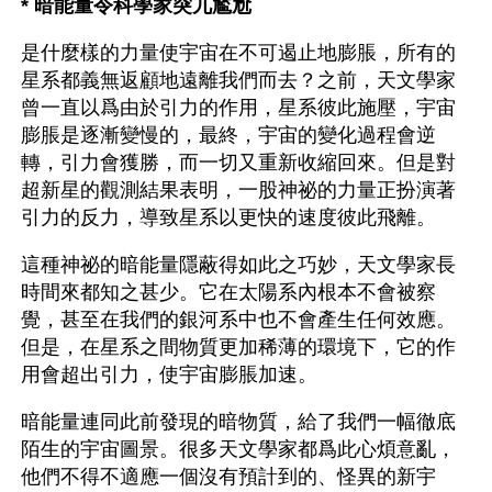
* 暗能量令科學家突兀尷尬
是什麼樣的力量使宇宙在不可遏止地膨脹，所有的
星系都義無返顧地遠離我們而去？之前，天文學家
曾一直以爲由於引力的作用，星系彼此施壓，宇宙
膨脹是逐漸變慢的，最終，宇宙的變化過程會逆
轉，引力會獲勝，而一切又重新收縮回來。但是對
超新星的觀測結果表明，一股神祕的力量正扮演著
引力的反力，導致星系以更快的速度彼此飛離。
這種神祕的暗能量隱蔽得如此之巧妙，天文學家長
時間來都知之甚少。它在太陽系內根本不會被察
覺，甚至在我們的銀河系中也不會產生任何效應。
但是，在星系之間物質更加稀薄的環境下，它的作
用會超出引力，使宇宙膨脹加速。
暗能量連同此前發現的暗物質，給了我們一幅徹底
陌生的宇宙圖景。很多天文學家都爲此心煩意亂，
他們不得不適應一個沒有預計到的、怪異的新宇