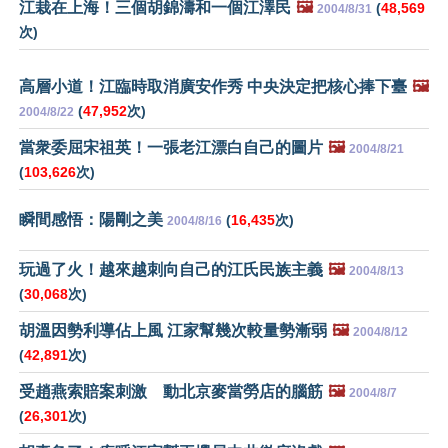
江栽在上海！三個胡錦濤和一個江澤民
🖼️
(
48,569
2004/8/31
次)
高層小道！江臨時取消廣安作秀 中央決定把核心捧下臺
🖼️
(
47,952
次)
2004/8/22
當衆委屈宋祖英！一張老江漂白自己的圖片
🖼️
2004/8/21
(
103,626
次)
瞬間感悟：陽剛之美
(
16,435
次)
2004/8/16
玩過了火！越來越刺向自己的江氏民族主義
🖼️
2004/8/13
(
30,068
次)
胡溫因勢利導佔上風 江家幫幾次較量勢漸弱
🖼️
2004/8/12
(
42,891
次)
受趙燕索賠案刺激 動北京麥當勞店的腦筋
🖼️
2004/8/7
(
26,301
次)