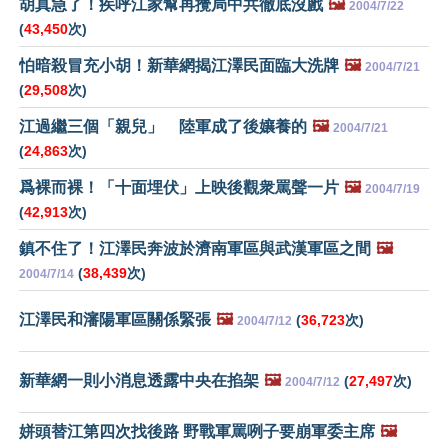
胡真急了！疾呼江家幫再攪局中共徹底沒戲
🖼️
2004/7/22
(
43,450
次)
怕暗殺冒充小胡！新華網揭江澤民面臨大洗牌
🖼️
2004/7/21
(
29,508
次)
江過繼三個「親兒」 陸軍成了後孃養的
🖼️
2004/7/21
(
24,863
次)
爲裸而裸！「十面埋伏」上映後觀衆罵聲一片
🖼️
2004/7/19
(
42,913
次)
鎮不住了！江澤民奔波於濟南軍區與武漢軍區之間
🖼️
(
38,439
次)
2004/7/14
江澤民和瀋陽軍區關係緊張
🖼️
(
36,723
次)
2004/7/12
新華網一則小消息透露中央在掐架
🖼️
(
27,497
次)
2004/7/12
姘頭替江第四次找後路 野戰軍罵咧子要崩軍委主席
🖼️