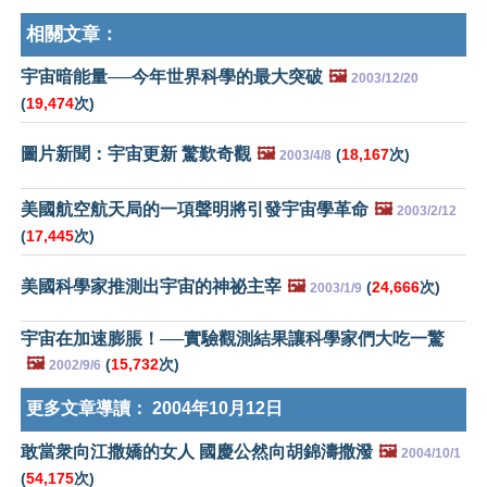
相關文章：
宇宙暗能量──今年世界科學的最大突破
🖼️
2003/12/20
(
19,474
次)
圖片新聞：宇宙更新 驚歎奇觀
🖼️
(
18,167
次)
2003/4/8
美國航空航天局的一項聲明將引發宇宙學革命
🖼️
2003/2/12
(
17,445
次)
美國科學家推測出宇宙的神祕主宰
🖼️
(
24,666
次)
2003/1/9
宇宙在加速膨脹！──實驗觀測結果讓科學家們大吃一驚
🖼️
(
15,732
次)
2002/9/6
更多文章導讀：
2004年10月12日
敢當衆向江撒嬌的女人 國慶公然向胡錦濤撒潑
🖼️
2004/10/1
(
54,175
次)