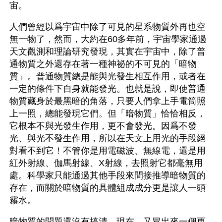
宙。
人們曾經以爲宇宙中除了可見的星系物質外再也空
無一物了，然而，大約在60多年前，宇宙學家通過
天文觀測和理論研究發現，其實在宇宙中，除了普
通物質之外還存在著一種神祕的不可見的「暗物
質」。普通物質總是能與光發生相互作用，或者在
一定的條件下自身就能發光。也就是說，即使普通
物質藏身於最黑暗的角落，只要人們拿上手電筒照
上一照，總能發現它們。但「暗物質」恰恰相反，
它根本不與光發生作用，更不會發光。因爲不發
光、與光不發生作用，所以在天文上用光的手段絕
對看不到它！不管你是用電磁波、無線電，還是用
紅外射線、伽馬射線、X射線，去照射它都毫無用
處。科學家只能通過其他手段來間接推導暗物質的
存在，而關於暗物質的具體組成成分更是讓人一頭
霧水。
暗物質的問題還沒有搞清，現在，又冒出來一個更