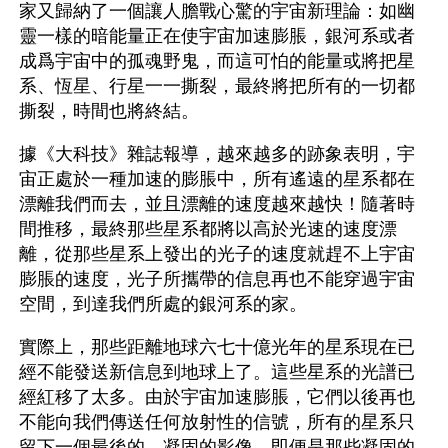
家又歸納了一個讓人膽戰心驚的宇宙新理論：如幽
靈一樣的暗能量正在使宇宙加速膨脹，銀河系或者
成爲宇宙中的孤魂野鬼，而這可怕的能量或將把星
系、恆星、行星一一撕裂，最終將把所有的一切都
撕裂，時間也將終結。
據《大科技》雜誌報導，越來越多的跡象表明，宇
宙正處於一種加速的膨脹中，所有遙遠的星系都在
漂離我們而去，並且漂離的速度越來越快！隨著時
間推移，最終那些星系都將以高於光速的速度漂
離，從那些星系上發出的光子的速度就趕不上宇宙
膨脹的速度，光子所攜帶的信息再也不能穿過宇宙
空間，到達我們所處的銀河系的家。
實際上，那些距離地球六七十億光年的星系現在已
經不能發送新信息到地球上了。這些星系的光譜已
經紅移了太多。由於宇宙加速膨脹，它們以後再也
不能向我們傳送任何放射性的信號，所有的星系只
留下一個最後的、凝固的影像。即便是那些凝固的