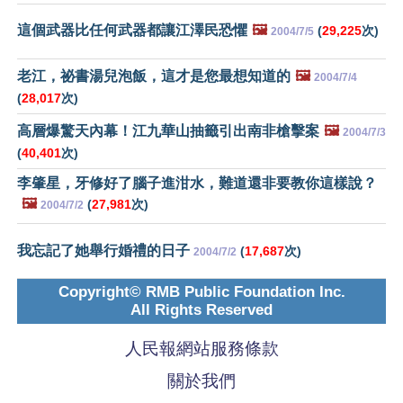
這個武器比任何武器都讓江澤民恐懼
🖼️
(
29,225
次)
2004/7/5
老江，祕書湯兒泡飯，這才是您最想知道的
🖼️
2004/7/4
(
28,017
次)
高層爆驚天內幕！江九華山抽籤引出南非槍擊案
🖼️
2004/7/3
(
40,401
次)
李肇星，牙修好了腦子進泔水，難道還非要教你這樣說？
🖼️
(
27,981
次)
2004/7/2
我忘記了她舉行婚禮的日子
(
17,687
次)
2004/7/2
Copyright© RMB Public Foundation Inc.
All Rights Reserved
人民報網站服務條款
關於我們