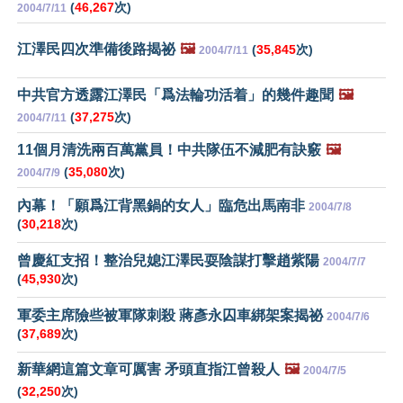
(
46,267
次)
2004/7/11
江澤民四次準備後路揭祕
🖼️
(
35,845
次)
2004/7/11
中共官方透露江澤民「爲法輪功活着」的幾件趣聞
🖼️
(
37,275
次)
2004/7/11
11個月清洗兩百萬黨員！中共隊伍不減肥有訣竅
🖼️
(
35,080
次)
2004/7/9
內幕！「願爲江背黑鍋的女人」臨危出馬南非
2004/7/8
(
30,218
次)
曾慶紅支招！整治兒媳江澤民耍陰謀打擊趙紫陽
2004/7/7
(
45,930
次)
軍委主席險些被軍隊刺殺 蔣彥永囚車綁架案揭祕
2004/7/6
(
37,689
次)
新華網這篇文章可厲害 矛頭直指江曾殺人
🖼️
2004/7/5
(
32,250
次)