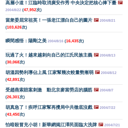
高層小道！江臨時取消廣安作秀 中央決定把核心捧下臺
🖼️
(
47,952
次)
2004/8/22
當衆委屈宋祖英！一張老江漂白自己的圖片
🖼️
2004/8/21
(
103,626
次)
瞬間感悟：陽剛之美
(
16,435
次)
2004/8/16
玩過了火！越來越刺向自己的江氏民族主義
🖼️
2004/8/13
(
30,068
次)
胡溫因勢利導佔上風 江家幫幾次較量勢漸弱
🖼️
2004/8/12
(
42,891
次)
受趙燕索賠案刺激 動北京麥當勞店的腦筋
🖼️
2004/8/7
(
26,301
次)
胡真急了！疾呼江家幫再攪局中共徹底沒戲
🖼️
2004/7/22
(
43,450
次)
怕暗殺冒充小胡！新華網揭江澤民面臨大洗牌
🖼️
2004/7/21