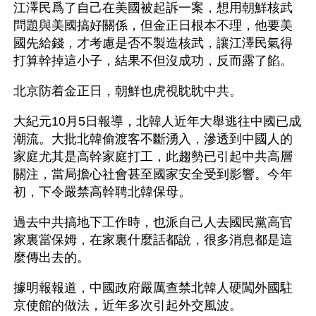
江澤民爲了自己在美國被起訴一案，想用朝鮮核武
問題與美國搞好關係，但金正日根本不理，他要美
國先給錢，才考慮是否不製造核武，讓江澤民氣得
打算幹掉這小子，結果不但沒成功，反而露了餡。
北京防着金正日，朝鮮也虎視眈眈中共。  
大紀元10月5日報導，北韓人近年大舉逃往中國已成
潮流。大批北韓偷渡客不斷湧入，滲透到中國人的
家庭尤其是高幹家庭打工，此趨勢已引起中共高層
關注，當局擔心社會甚至國家安全受到影響。今年
初，下令嚴禁高幹聘北韓保母。
過去中共搞地下工作時，也派自己人去國民黨高官
家裏當保姆，在家裏什麼話都說，很多消息都是這
麼傳出去的。
據明報報道，中國政府嚴厲查禁北韓人硬闖外國駐
京使館的做法，近年多次引起外交風波。