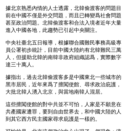
據北京熟悉內情的人士透露，北韓偷渡客的問題目
前在中國不僅是外交問題，而且已轉變爲社會問題
甚至政治問題。北韓偷渡客和合法入境者近年大量
進入中國各地，此趨勢已引起中央關注。
中央社臺北五日報導，根據聯合國難民事務高級專
員公署初步統計，目前中國大陸約有北韓難民三萬
人，但援助北韓的南韓非政府組織認爲，實際數字
達三十萬人。
據指出，過去北韓偷渡客多是中國東北一些城市的
黑市居民，近年來爲了擅闖使館、尋求政治庇護，
大批北韓人湧入北京，與當地南韓人混居。
這些擅闖使館的對中共並不可怕，人家是不願意在
共產國家遭罪，要到自由世界去，和中國大陸的人
到其它西方民主國家尋求庇護是一樣的。