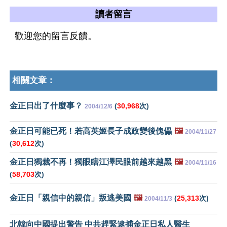
讀者留言
歡迎您的留言反饋。
相關文章：
金正日出了什麼事？
(
30,968
次)
2004/12/6
金正日可能已死！若高英姬長子成政變後傀儡
🖼️
2004/11/27
(
30,612
次)
金正日獨裁不再！獨眼瞎江澤民眼前越來越黑
🖼️
2004/11/16
(
58,703
次)
金正日「親信中的親信」叛逃美國
🖼️
(
25,313
次)
2004/11/3
北韓向中國提出警告 中共趕緊逮捕金正日私人醫生