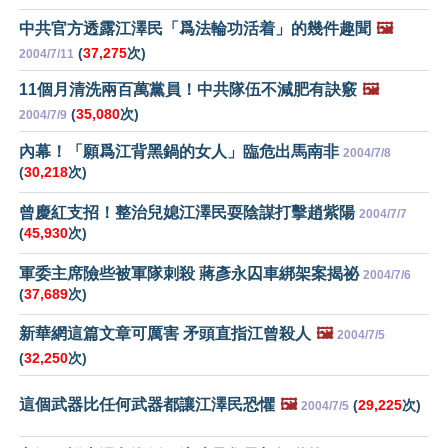
中共官方透露江澤民「爲法輪功活着」的幾件趣聞
🖼️
(
37,275
次)
2004/7/11
11個月清洗兩百萬黨員！中共隊伍不減肥有訣竅
🖼️
(
35,080
次)
2004/7/9
內幕！「願爲江背黑鍋的女人」臨危出馬南非
2004/7/8
(
30,218
次)
曾慶紅支招！整治兒媳江澤民耍陰謀打擊趙紫陽
2004/7/7
(
45,930
次)
軍委主席險些被軍隊刺殺 蔣彥永囚車綁架案揭祕
2004/7/6
(
37,689
次)
新華網這篇文章可厲害 矛頭直指江曾殺人
🖼️
2004/7/5
(
32,250
次)
這個武器比任何武器都讓江澤民恐懼
🖼️
(
29,225
次)
2004/7/5