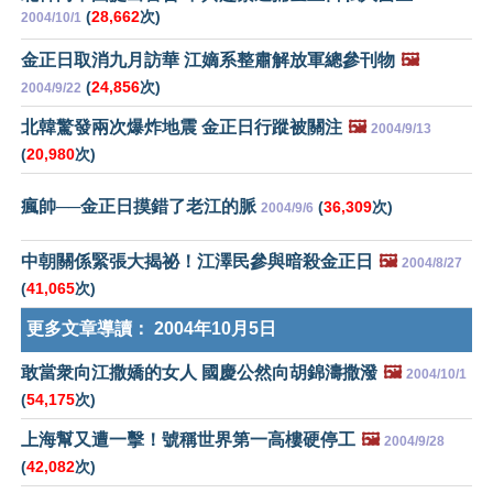
(
28,662
次)
2004/10/1
金正日取消九月訪華 江嫡系整肅解放軍總參刊物
🖼️
(
24,856
次)
2004/9/22
北韓驚發兩次爆炸地震 金正日行蹤被關注
🖼️
2004/9/13
(
20,980
次)
瘋帥──金正日摸錯了老江的脈
(
36,309
次)
2004/9/6
中朝關係緊張大揭祕！江澤民參與暗殺金正日
🖼️
2004/8/27
(
41,065
次)
更多文章導讀：
2004年10月5日
敢當衆向江撒嬌的女人 國慶公然向胡錦濤撒潑
🖼️
2004/10/1
(
54,175
次)
上海幫又遭一擊！號稱世界第一高樓硬停工
🖼️
2004/9/28
(
42,082
次)