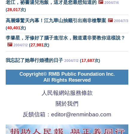
老江，祕書湯兒泡飯，這才是您最想知道的
🖼️
2004/7/4
(
28,017
次)
高層爆驚天內幕！江九華山抽籤引出南非槍擊案
🖼️
2004/7/3
(
40,401
次)
李肇星，牙修好了腦子進泔水，難道還非要教你這樣說？
🖼️
(
27,981
次)
2004/7/2
我忘記了她舉行婚禮的日子
(
17,687
次)
2004/7/2
Copyright© RMB Public Foundation Inc.
All Rights Reserved
人民報網站服務條款
關於我們
反饋信箱：
editor@renminbao.com