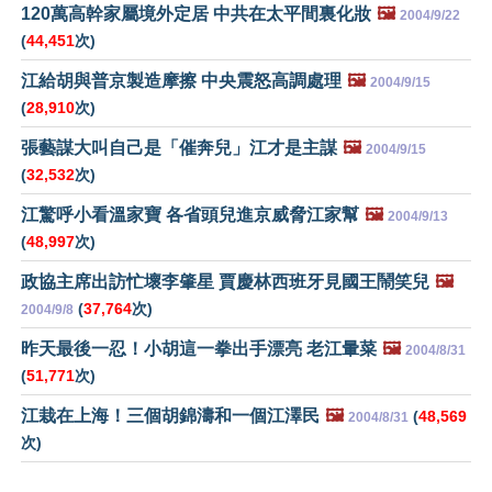
120萬高幹家屬境外定居 中共在太平間裏化妝
🖼️
2004/9/22
(
44,451
次)
江給胡與普京製造摩擦 中央震怒高調處理
🖼️
2004/9/15
(
28,910
次)
張藝謀大叫自己是「催奔兒」江才是主謀
🖼️
2004/9/15
(
32,532
次)
江驚呼小看溫家寶 各省頭兒進京威脅江家幫
🖼️
2004/9/13
(
48,997
次)
政協主席出訪忙壞李肇星 賈慶林西班牙見國王鬧笑兒
🖼️
(
37,764
次)
2004/9/8
昨天最後一忍！小胡這一拳出手漂亮 老江暈菜
🖼️
2004/8/31
(
51,771
次)
江栽在上海！三個胡錦濤和一個江澤民
🖼️
(
48,569
2004/8/31
次)