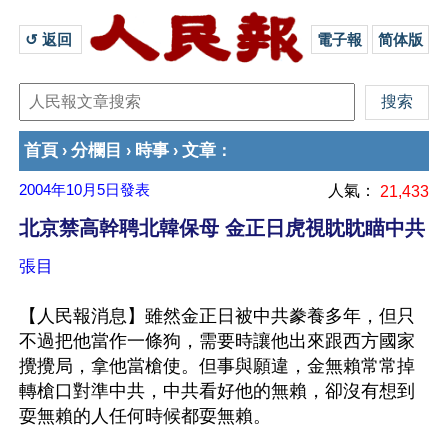
↺ 返回 
電子報
简体版
首頁
分欄目
時事
文章
›
›
›
：
2004年10月5日
發表
人氣：
21,433
北京禁高幹聘北韓保母 金正日虎視眈眈瞄中共
張目
【人民報消息】雖然金正日被中共豢養多年，但只
不過把他當作一條狗，需要時讓他出來跟西方國家
攪攪局，拿他當槍使。但事與願違，金無賴常常掉
轉槍口對準中共，中共看好他的無賴，卻沒有想到
耍無賴的人任何時候都耍無賴。