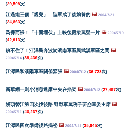
(
29,508
次)
江過繼三個「親兒」 陸軍成了後孃養的
🖼️
2004/7/21
(
24,863
次)
爲裸而裸！「十面埋伏」上映後觀衆罵聲一片
🖼️
2004/7/19
(
42,913
次)
鎮不住了！江澤民奔波於濟南軍區與武漢軍區之間
🖼️
(
38,439
次)
2004/7/14
江澤民和瀋陽軍區關係緊張
🖼️
(
36,723
次)
2004/7/12
新華網一則小消息透露中央在掐架
🖼️
(
27,497
次)
2004/7/12
姘頭替江第四次找後路 野戰軍罵咧子要崩軍委主席
🖼️
(
46,267
次)
2004/7/11
江澤民四次準備後路揭祕
🖼️
(
35,845
次)
2004/7/11