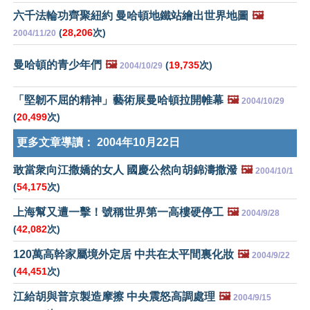
六千法輪功齊聚紐約 曼哈頓地鐵站繪出世界地圖
🖼️
(
28,206
次)
2004/11/20
曼哈頓的青少年們
🖼️
(
19,735
次)
2004/10/29
「堅韌不屈的精神」藝術展曼哈頓拉開帷幕
🖼️
2004/10/29
(
20,499
次)
更多文章導讀：
2004年10月22日
敢當衆向江撒嬌的女人 國慶公然向胡錦濤撒潑
🖼️
2004/10/1
(
54,175
次)
上海幫又遭一擊！號稱世界第一高樓硬停工
🖼️
2004/9/28
(
42,082
次)
120萬高幹家屬境外定居 中共在太平間裏化妝
🖼️
2004/9/22
(
44,451
次)
江給胡與普京製造摩擦 中央震怒高調處理
🖼️
2004/9/15