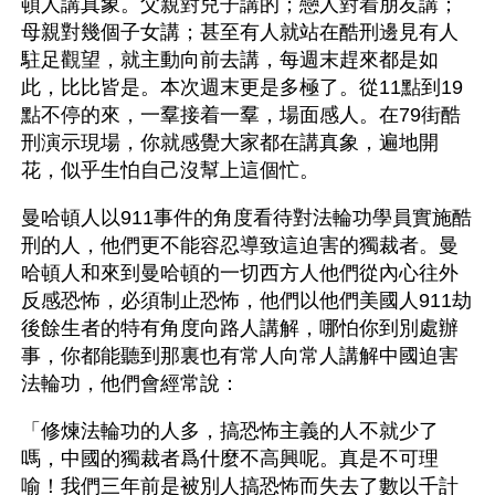
頓人講真象。父親對兒子講的；戀人對着朋友講；
母親對幾個子女講；甚至有人就站在酷刑邊見有人
駐足觀望，就主動向前去講，每週末趕來都是如
此，比比皆是。本次週末更是多極了。從11點到19
點不停的來，一羣接着一羣，場面感人。在79街酷
刑演示現場，你就感覺大家都在講真象，遍地開
花，似乎生怕自己沒幫上這個忙。
曼哈頓人以911事件的角度看待對法輪功學員實施酷
刑的人，他們更不能容忍導致這迫害的獨裁者。曼
哈頓人和來到曼哈頓的一切西方人他們從內心往外
反感恐怖，必須制止恐怖，他們以他們美國人911劫
後餘生者的特有角度向路人講解，哪怕你到別處辦
事，你都能聽到那裏也有常人向常人講解中國迫害
法輪功，他們會經常說：
「修煉法輪功的人多，搞恐怖主義的人不就少了
嗎，中國的獨裁者爲什麼不高興呢。真是不可理
喻！我們三年前是被別人搞恐怖而失去了數以千計