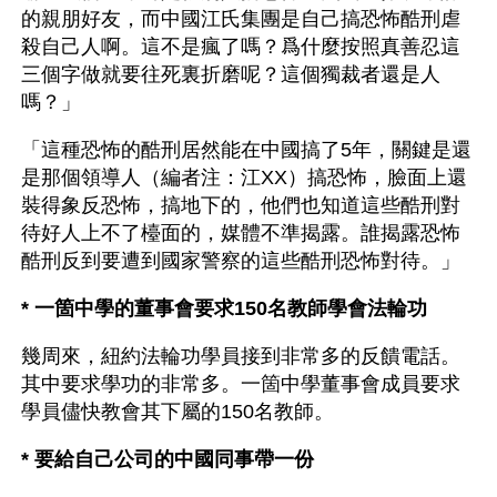
的親朋好友，而中國江氏集團是自己搞恐怖酷刑虐
殺自己人啊。這不是瘋了嗎？爲什麼按照真善忍這
三個字做就要往死裏折磨呢？這個獨裁者還是人
嗎？」
「這種恐怖的酷刑居然能在中國搞了5年，關鍵是還
是那個領導人（編者注：江XX）搞恐怖，臉面上還
裝得象反恐怖，搞地下的，他們也知道這些酷刑對
待好人上不了檯面的，媒體不準揭露。誰揭露恐怖
酷刑反到要遭到國家警察的這些酷刑恐怖對待。」
* 一箇中學的董事會要求150名教師學會法輪功
幾周來，紐約法輪功學員接到非常多的反饋電話。
其中要求學功的非常多。一箇中學董事會成員要求
學員儘快教會其下屬的150名教師。
* 要給自己公司的中國同事帶一份