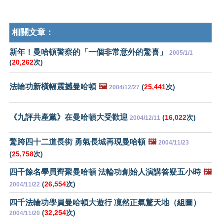
相關文章：
新年！曼哈頓警察的「一個非常意外的驚喜」
2005/1/1
(
20,262
次)
法輪功新橫幅震撼曼哈頓
🖼️
(
25,441
次)
2004/12/27
《九評共產黨》在曼哈頓大受歡迎
(
16,022
次)
2004/12/11
驚跨四十二道長街 勇氣長城再現曼哈頓
🖼️
2004/11/23
(
25,758
次)
四千餘名學員齊聚曼哈頓 法輪功創始人演講答疑五小時
🖼️
(
26,554
次)
2004/11/22
四千法輪功學員曼哈頓大遊行 凜然正氣驚天地（組圖）
(
32,254
次)
2004/11/20