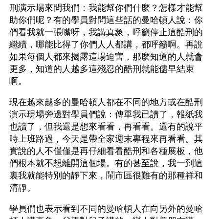
刑演示場來問我們：我能幫你們什麼？怎樣才能幫
助你們呢？有的學員對問這些話的曼哈頓人說：你
們看我就一張嘴呀，我講真象，呼籲停止這酷刑的
繼續，哪能比得了你們人人都講，都呼籲啊。再說
如果每個人都來揭露這場迫害，那麼知道的人就會
更多，知道的人越多這殘忍的酷刑就能儘早結束
啊。
現在越來越多的曼哈頓人都在不同的地方或在酷刑
演示現場旁邊對學員們說：傳單我已讀了，報紙我
也讀了，但我還是想來看看，再看看。還有的說平
時上班路過，今天是帶全家週末專程來再看看。其
實說的人不僅僅是再仔細看看酷刑和各種展板，他
們根本就不想離開這個場。有的甚至說，我一到這
裏我就能特別的靜下來，鬧市區很難有的那種祥和
清靜。
學員們也表示看到不同的曼哈頓人在向另外的曼哈