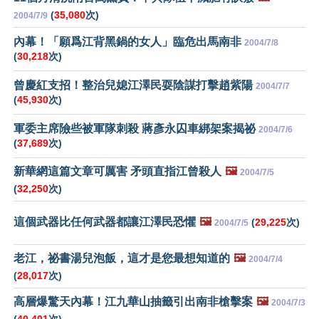
(
35,080
次)
2004/7/9
內幕！「願爲江背黑鍋的女人」臨危出馬南非
2004/7/8
(
30,218
次)
曾慶紅支招！整治兒媳江澤民耍陰謀打擊趙紫陽
2004/7/7
(
45,930
次)
軍委主席險些被軍隊刺殺 蔣彥永囚車綁架案揭祕
2004/7/6
(
37,689
次)
新華網這篇文章可厲害 矛頭直指江曾殺人
🖼️
2004/7/5
(
32,250
次)
這個武器比任何武器都讓江澤民恐懼
🖼️
(
29,225
次)
2004/7/5
老江，祕書湯兒泡飯，這才是您最想知道的
🖼️
2004/7/4
(
28,017
次)
高層爆驚天內幕！江九華山抽籤引出南非槍擊案
🖼️
2004/7/3