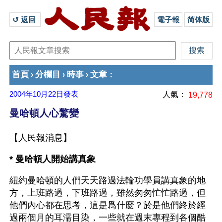
↺ 返回 
電子報
简体版
首頁
分欄目
時事
文章
›
›
›
：
2004年10月22日
發表
人氣：
19,778
曼哈頓人心驚變
【人民報消息】
* 曼哈頓人開始講真象
紐約曼哈頓的人們天天路過法輪功學員講真象的地
方，上班路過，下班路過，雖然匆匆忙忙路過，但
他們內心都在思考，這是爲什麼？於是他們終於經
過兩個月的耳濡目染，一些就在週末專程到各個酷