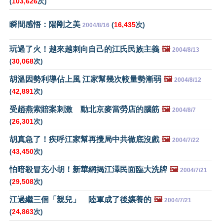
(
103,626
次)
瞬間感悟：陽剛之美
(
16,435
次)
2004/8/16
玩過了火！越來越刺向自己的江氏民族主義
🖼️
2004/8/13
(
30,068
次)
胡溫因勢利導佔上風 江家幫幾次較量勢漸弱
🖼️
2004/8/12
(
42,891
次)
受趙燕索賠案刺激 動北京麥當勞店的腦筋
🖼️
2004/8/7
(
26,301
次)
胡真急了！疾呼江家幫再攪局中共徹底沒戲
🖼️
2004/7/22
(
43,450
次)
怕暗殺冒充小胡！新華網揭江澤民面臨大洗牌
🖼️
2004/7/21
(
29,508
次)
江過繼三個「親兒」 陸軍成了後孃養的
🖼️
2004/7/21
(
24,863
次)