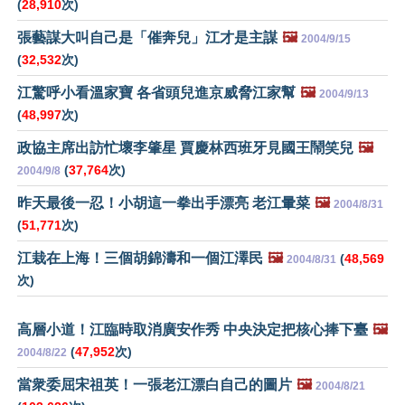
(
28,910
次)
張藝謀大叫自己是「催奔兒」江才是主謀
🖼️
2004/9/15
(
32,532
次)
江驚呼小看溫家寶 各省頭兒進京威脅江家幫
🖼️
2004/9/13
(
48,997
次)
政協主席出訪忙壞李肇星 賈慶林西班牙見國王鬧笑兒
🖼️
(
37,764
次)
2004/9/8
昨天最後一忍！小胡這一拳出手漂亮 老江暈菜
🖼️
2004/8/31
(
51,771
次)
江栽在上海！三個胡錦濤和一個江澤民
🖼️
(
48,569
2004/8/31
次)
高層小道！江臨時取消廣安作秀 中央決定把核心捧下臺
🖼️
(
47,952
次)
2004/8/22
當衆委屈宋祖英！一張老江漂白自己的圖片
🖼️
2004/8/21