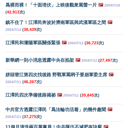
爲裸而裸！「十面埋伏」上映後觀衆罵聲一片
🖼️
2004/7/19
(
42,913
次)
鎮不住了！江澤民奔波於濟南軍區與武漢軍區之間
🖼️
(
38,439
次)
2004/7/14
江澤民和瀋陽軍區關係緊張
🖼️
(
36,723
次)
2004/7/12
新華網一則小消息透露中央在掐架
🖼️
(
27,497
次)
2004/7/12
姘頭替江第四次找後路 野戰軍罵咧子要崩軍委主席
🖼️
(
46,267
次)
2004/7/11
江澤民四次準備後路揭祕
🖼️
(
35,845
次)
2004/7/11
中共官方透露江澤民「爲法輪功活着」的幾件趣聞
🖼️
(
37,275
次)
2004/7/11
11個月清洗兩百萬黨員！中共隊伍不減肥有訣竅
🖼️