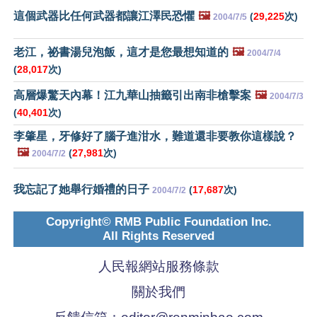
這個武器比任何武器都讓江澤民恐懼
🖼️
(
29,225
次)
2004/7/5
老江，祕書湯兒泡飯，這才是您最想知道的
🖼️
2004/7/4
(
28,017
次)
高層爆驚天內幕！江九華山抽籤引出南非槍擊案
🖼️
2004/7/3
(
40,401
次)
李肇星，牙修好了腦子進泔水，難道還非要教你這樣說？
🖼️
(
27,981
次)
2004/7/2
我忘記了她舉行婚禮的日子
(
17,687
次)
2004/7/2
Copyright© RMB Public Foundation Inc.
All Rights Reserved
人民報網站服務條款
關於我們