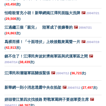
(
43,450
次)
怕暗殺冒充小胡！新華網揭江澤民面臨大洗牌
🖼️
2004/7/21
(
29,508
次)
江過繼三個「親兒」 陸軍成了後孃養的
🖼️
2004/7/21
(
24,863
次)
爲裸而裸！「十面埋伏」上映後觀衆罵聲一片
🖼️
2004/7/19
(
42,913
次)
鎮不住了！江澤民奔波於濟南軍區與武漢軍區之間
🖼️
(
38,439
次)
2004/7/14
江澤民和瀋陽軍區關係緊張
🖼️
(
36,723
次)
2004/7/12
新華網一則小消息透露中央在掐架
🖼️
(
27,497
次)
2004/7/12
姘頭替江第四次找後路 野戰軍罵咧子要崩軍委主席
🖼️
(
46,267
次)
2004/7/11