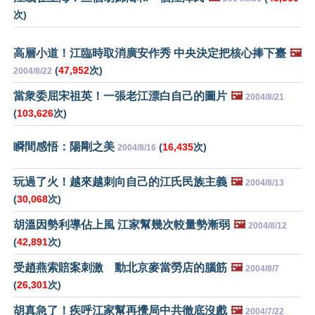
次)
高層小道！江臨時取消廣安作秀 中央決定把核心捧下臺
🖼️
(
47,952
次)
2004/8/22
當衆委屈宋祖英！一張老江漂白自己的圖片
🖼️
2004/8/21
(
103,626
次)
瞬間感悟：陽剛之美
(
16,435
次)
2004/8/16
玩過了火！越來越刺向自己的江氏民族主義
🖼️
2004/8/13
(
30,068
次)
胡溫因勢利導佔上風 江家幫幾次較量勢漸弱
🖼️
2004/8/12
(
42,891
次)
受趙燕索賠案刺激 動北京麥當勞店的腦筋
🖼️
2004/8/7
(
26,301
次)
胡真急了！疾呼江家幫再攪局中共徹底沒戲
🖼️
2004/7/22