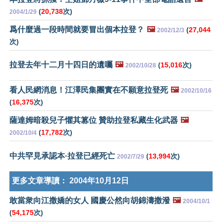
(
20,738
次)
2004/1/29
爲什麼過一段時間就要冒出個本拉登？
🖼️
(
27,044
2002/12/3
次)
拉登去年十二月十四日的遺囑
🖼️
(
15,016
次)
2002/10/28
看人民網消息！江澤民集團實在不願意拉登死
🖼️
2002/10/16
(
16,375
次)
薩達姆暗殺兒子懼其篡位 贊助拉登私藏生化武器
🖼️
(
17,782
次)
2002/10/4
中共罕見承認本·拉登已經死亡
(
13,994
次)
2002/7/29
更多文章導讀：
2004年10月12日
敢當衆向江撒嬌的女人 國慶公然向胡錦濤撒潑
🖼️
2004/10/1
(
54,175
次)