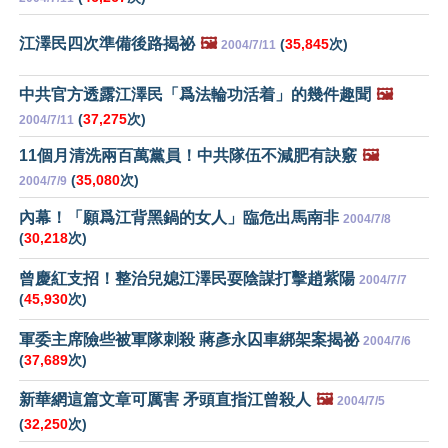
江澤民四次準備後路揭祕
🖼️
(
35,845
次)
2004/7/11
中共官方透露江澤民「爲法輪功活着」的幾件趣聞
🖼️
(
37,275
次)
2004/7/11
11個月清洗兩百萬黨員！中共隊伍不減肥有訣竅
🖼️
(
35,080
次)
2004/7/9
內幕！「願爲江背黑鍋的女人」臨危出馬南非
2004/7/8
(
30,218
次)
曾慶紅支招！整治兒媳江澤民耍陰謀打擊趙紫陽
2004/7/7
(
45,930
次)
軍委主席險些被軍隊刺殺 蔣彥永囚車綁架案揭祕
2004/7/6
(
37,689
次)
新華網這篇文章可厲害 矛頭直指江曾殺人
🖼️
2004/7/5
(
32,250
次)