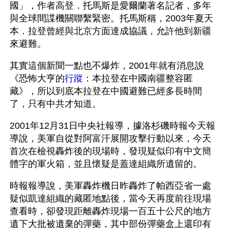
國」，作者高登．托馬斯是愛爾蘭著名記者，多年
與全球間諜機關聯繫緊密。托馬斯稱，2003年夏天
本．拉登曾經與北京方面達成協議，允許他到新疆
來避難。
其實這個新聞一點也不爆炸，2001年就有消息說
《恐怖大亨的
行蹤
：本拉登在中國南疆整容匿
藏》，所以到底本拉登在中國避難已經多長時間
了，只有中共才知道。
2001年12月31日中央社報導，據洛杉磯時報今天報
導說，美軍自從對阿富汗展開攻擊行動以來，今天
首次在檢視轟炸後的現場時，發現疑似印有中文簡
體字的軍火箱，並且懷疑是蓋達組織所遺留的。
時報報導說，美軍轟炸機日昨轟炸了帕西亞省一處
疑似凱達組織的藏匿地點後，當今天再度前往現場
查看時，卻發現距離轟炸現場一百五十公尺的地方
遺下大批被遺棄的彈藥，其中部份彈藥盒上還印有