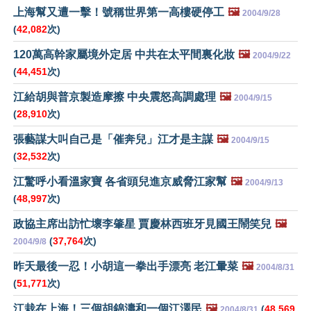
上海幫又遭一擊！號稱世界第一高樓硬停工
🖼️
2004/9/28
(
42,082
次)
120萬高幹家屬境外定居 中共在太平間裏化妝
🖼️
2004/9/22
(
44,451
次)
江給胡與普京製造摩擦 中央震怒高調處理
🖼️
2004/9/15
(
28,910
次)
張藝謀大叫自己是「催奔兒」江才是主謀
🖼️
2004/9/15
(
32,532
次)
江驚呼小看溫家寶 各省頭兒進京威脅江家幫
🖼️
2004/9/13
(
48,997
次)
政協主席出訪忙壞李肇星 賈慶林西班牙見國王鬧笑兒
🖼️
(
37,764
次)
2004/9/8
昨天最後一忍！小胡這一拳出手漂亮 老江暈菜
🖼️
2004/8/31
(
51,771
次)
江栽在上海！三個胡錦濤和一個江澤民
🖼️
(
48,569
2004/8/31