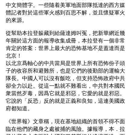
中文簡體字。一些隨着美軍地面部隊抵達的西方媒
體記者對於這些軍火感到百思不解，並且懷疑軍火
的來源。
從幫助本拉登躲藏到給薩達姆叫冤，把新華網近幾
年關於這方面的報導收集成冊，本拉登有一個非常
肯定的答案：世界上最大的恐怖基地不是蓋達而是
北京！　　
以北京爲軸心的中共當局是世界上所有恐怖份子頭
子的收容所和避難所，也是它們的後勤部的運輸大
隊長。中國人可以沒有飯吃，但支持恐怖政府中共
卻全力以赴。從這一點就不難看出，中共對本國民
衆當然歹毒，因爲它就是邪惡，它愛的就是邪惡。
它說的「反恐」反的就是正義和良知，這連美國政
府都知道。　　
《世界報》文章稱，現在基地組織的首領不得不面
臨在他們的藏身之處被捕的風險。據報導，本．拉