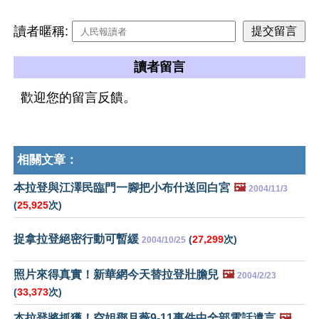
讀者暱稱:
讀者留言
歡迎您的留言反饋。
相關文章：
本拉登與江澤民臨門一腳把小布什送回白宮
🖼️
2004/11/3
(
25,925
次)
捉拿拉登絕密行動可暫緩
(
27,299
次)
2004/10/25
照片來得真實！新華網今天替拉登壯膽兒
🖼️
2004/2/23
(
33,373
次)
本拉登將抓獲！空姐鄧月薇9-11事件中全部電話遺言
🖼️