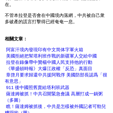
在。
不管本拉登是否會在中國境內落網，中共被自己衆
多破產的謊言打擊得已經奄奄一息。 
相關文章：
阿富汗境內發現印有中文简体字軍火箱
美國拒絕把幫塔利班作戰的新疆軍人交給中國
拉登在錄像帶中贊楊中國人民支持他的行動
《華盛頓時報》大爆江政權「反恐」真面目
章啓月要求歸還中共援阿戰俘 美國防部長認爲「很
有意思」
911 後中國照舊賣給塔利班武器
薩達姆被抓！中共召開緊急會議 高層打成一鍋粥
（多圖）
瞧！薩達姆被抓後，中共是怎樣被外國記者可勁兒
糟蹋的（圖）