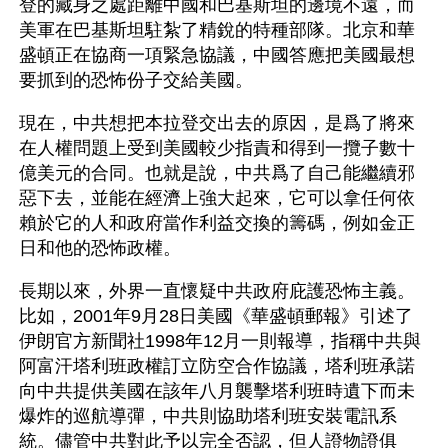
登的藏身之處距離中國和巴基斯坦的邊境不遠，而
美軍在巴基斯坦駐紮了精銳的特種部隊。北京和華
盛頓正在協商一項緊急協議，中國答應把美國最想
要抓到的恐怖份子交給美國。
現在，中共想把本拉登交出去的原因，是爲了將來
在人權問題上受到美國較少指責和得到一攬子數十
億美元的合同。也就是說，中共爲了自己能繼續邪
惡下去，並能在經濟上強大起來，它可以拿任何依
賴於它的人和政府當作利益交換的籌碼，例如金正
日和他的恐怖政權。
長期以來，外界一直懷疑中共政府庇護恐怖主義。
比如，2001年9月28日美國《華盛頓郵報》引述了
伊朗官方新聞社1998年12月一則報導，指稱中共與
阿富汗塔利班政權訂立防空合作協議，塔利班承諾
向中共提供美國在該年八月襲擊塔利班時遺下而未
爆炸的巡航導彈，中共則協助塔利班安裝電訊系
統。儘管中共對此予以完全否認，但人證物證俱