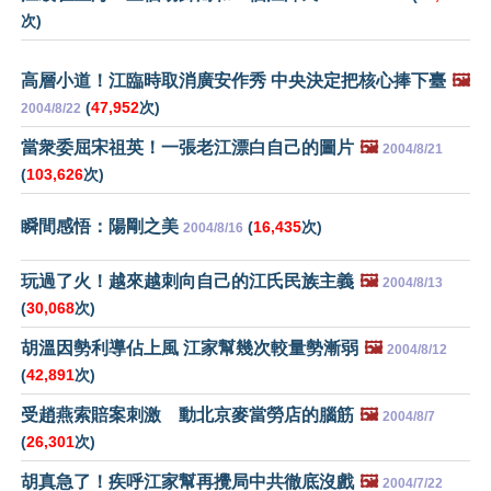
次)
高層小道！江臨時取消廣安作秀 中央決定把核心捧下臺
🖼️
(
47,952
次)
2004/8/22
當衆委屈宋祖英！一張老江漂白自己的圖片
🖼️
2004/8/21
(
103,626
次)
瞬間感悟：陽剛之美
(
16,435
次)
2004/8/16
玩過了火！越來越刺向自己的江氏民族主義
🖼️
2004/8/13
(
30,068
次)
胡溫因勢利導佔上風 江家幫幾次較量勢漸弱
🖼️
2004/8/12
(
42,891
次)
受趙燕索賠案刺激 動北京麥當勞店的腦筋
🖼️
2004/8/7
(
26,301
次)
胡真急了！疾呼江家幫再攪局中共徹底沒戲
🖼️
2004/7/22