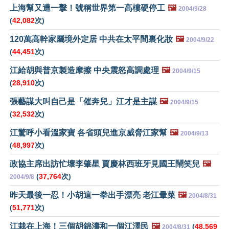
上海幫又遭一擊！號稱世界第一高樓硬停工
🖼️
2004/9/28
(
42,082
次)
120萬高幹家屬境外定居 中共在太平間裏化妝
🖼️
2004/9/22
(
44,451
次)
江給胡與普京製造摩擦 中央震怒高調處理
🖼️
2004/9/15
(
28,910
次)
張藝謀大叫自己是「催奔兒」江才是主謀
🖼️
2004/9/15
(
32,532
次)
江驚呼小看溫家寶 各省頭兒進京威脅江家幫
🖼️
2004/9/13
(
48,997
次)
政協主席出訪忙壞李肇星 賈慶林西班牙見國王鬧笑兒
🖼️
(
37,764
次)
2004/9/8
昨天最後一忍！小胡這一拳出手漂亮 老江暈菜
🖼️
2004/8/31
(
51,771
次)
江栽在上海！三個胡錦濤和一個江澤民
🖼️
(
48,569
2004/8/31