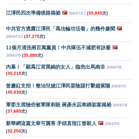
江澤民四次準備後路揭祕
🖼️
(
35,845
次)
2004/7/11
中共官方透露江澤民「爲法輪功活着」的幾件趣聞
🖼️
(
37,275
次)
2004/7/11
11個月清洗兩百萬黨員！中共隊伍不減肥有訣竅
🖼️
(
35,080
次)
2004/7/9
內幕！「願爲江背黑鍋的女人」臨危出馬南非
2004/7/8
(
30,218
次)
曾慶紅支招！整治兒媳江澤民耍陰謀打擊趙紫陽
2004/7/7
(
45,930
次)
軍委主席險些被軍隊刺殺 蔣彥永囚車綁架案揭祕
2004/7/6
(
37,689
次)
新華網這篇文章可厲害 矛頭直指江曾殺人
🖼️
2004/7/5
(
32,250
次)