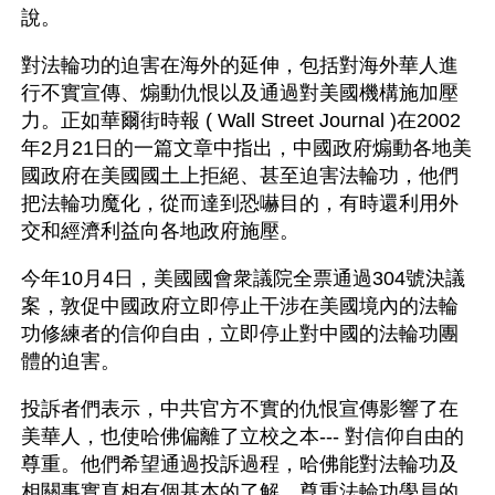
說。
對法輪功的迫害在海外的延伸，包括對海外華人進
行不實宣傳、煽動仇恨以及通過對美國機構施加壓
力。正如華爾街時報 ( Wall Street Journal )在2002
年2月21日的一篇文章中指出，中國政府煽動各地美
國政府在美國國土上拒絕、甚至迫害法輪功，他們
把法輪功魔化，從而達到恐嚇目的，有時還利用外
交和經濟利益向各地政府施壓。
今年10月4日，美國國會衆議院全票通過304號決議
案，敦促中國政府立即停止干涉在美國境內的法輪
功修練者的信仰自由，立即停止對中國的法輪功團
體的迫害。
投訴者們表示，中共官方不實的仇恨宣傳影響了在
美華人，也使哈佛偏離了立校之本--- 對信仰自由的
尊重。他們希望通過投訴過程，哈佛能對法輪功及
相關事實真相有個基本的了解，尊重法輪功學員的