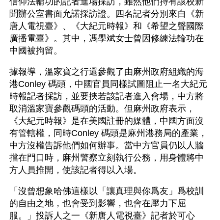
信仰法輪功的記者進場採訪，雖然他們持有該校新
聞辦公室書面允諾採訪證。四名記者分別來自《新
唐人電視臺》、《大紀元時報》和《希望之聲國際
廣播電臺》。其中，馮學斌女士曾因修練法輪功在
中國被拘留。
據報導，溫家寶之行還參觀了由麻州政府組織的海
港Conley 碼頭，中國官員同樣試圖阻止一名大紀元
時報記者採訪，並要挾若該記者進入會場，中方將
取消溫家寶參觀碼頭的活動。但麻州政府表示，
《大紀元時報》是在美國註冊的媒體，中國方面沒
有管轄權，同時Conley 碼頭是麻州港務局的產業，
中方沒權告訴他們如何辦事。當中方官員仍以人牆
擋在門口時，麻州警察立刻執行公務，用身體將中
方人員推開，使該記者得以入場。
「沒曾想象哈佛這樣以「讓真理與你爲友」爲校訓
的自由之地，也會受到影響，也會在壓力下屈
服。」投訴人之一《新唐人電視臺》記者於可心