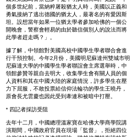
個多世紀前，當納粹屠殺猶太人時，美國以正義和
勇氣接納了逃出德國的猶太人，最著名的有愛因斯
坦。設想當年如果一位猶太學者參加哈佛的一個公
開晚會，警察會輕易的由於聽信個別人的說法而將
此學者趕走嗎？」。
據了解，中領館對美國高校中國學生學者聯合會進
行干預控制。今年2月份，美國明尼蘇達州雙城市明
尼蘇達大學的中國學生學者聯誼會主席選舉時，中
領館參贊等親自去明大，收集學生會有關人員的個
人資料和其在中國大陸的家庭情況，許多學生在壓
力下屈服，不敢投票給信仰法輪功的學生王曉丹，
原會長尤雲慶也因此受到牽連和被暗中打壓。
* 四記者採訪受阻
去年十二月，中國總理溫家寶在哈佛大學商學院講
演期間，中國政府官員在現場「監督」，拒絕四位