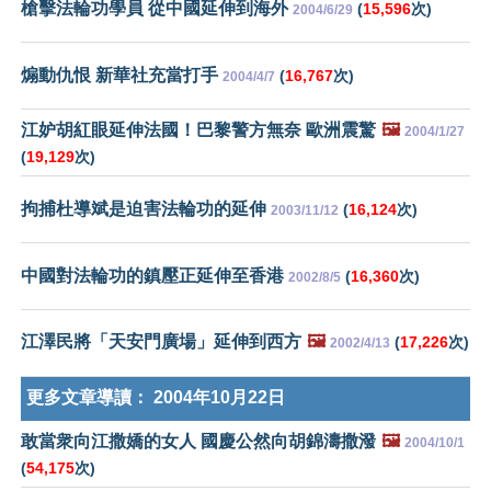
槍擊法輪功學員 從中國延伸到海外
(
15,596
次)
2004/6/29
煽動仇恨 新華社充當打手
(
16,767
次)
2004/4/7
江妒胡紅眼延伸法國！巴黎警方無奈 歐洲震驚
🖼️
2004/1/27
(
19,129
次)
拘捕杜導斌是迫害法輪功的延伸
(
16,124
次)
2003/11/12
中國對法輪功的鎮壓正延伸至香港
(
16,360
次)
2002/8/5
江澤民將「天安門廣場」延伸到西方
🖼️
(
17,226
次)
2002/4/13
更多文章導讀：
2004年10月22日
敢當衆向江撒嬌的女人 國慶公然向胡錦濤撒潑
🖼️
2004/10/1
(
54,175
次)