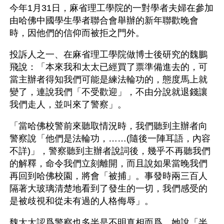
今年1月31日，麻省理工學院的一對學者夫婦在參加
由哈佛中國學生學者聯合會舉辦的新年聯歡晚會
時，因他們的信仰而被拒之門外。
投訴人之一、在麻省理工學院做博士後研究的魏鵬
飛說：「本來我和太太已經買了票準備進去的，可
當主辦者得知我們可能是練法輪功的，態度馬上就
變了，連說我們「不受歡迎」，不由分說就退錢讓
我們走人，並叫來了警察」。
「當哈佛校警前來聽取情況時，我們聽到主辦者向
警察說「他們是法輪功，……(隨後一陣耳語，內容
不詳)」，警察聽到主辦者說詞後，幾乎不再聽我們
的解釋，命令我們立刻離開，而且說如果當晚我們
再回到哈佛校園，將會「被捕」。事發時兩三百人
隔著大玻璃清楚地看到了發生的一切，我們感受的
是被歧視和從未有過的人格侮辱」。
魏太太認爲警察也多半是不明真相而爲。她說「半