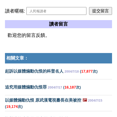
讀者暱稱:
讀者留言
歡迎您的留言反饋。
相關文章：
起訴以媒體煽動仇恨的科普名人
(
17,877
次)
2004/7/18
追究用媒體煽動仇恨罪
(
16,187
次)
2004/7/17
以媒體煽動仇恨 原武漢電視臺長在美被控
🖼️
2004/7/15
(
19,174
次)