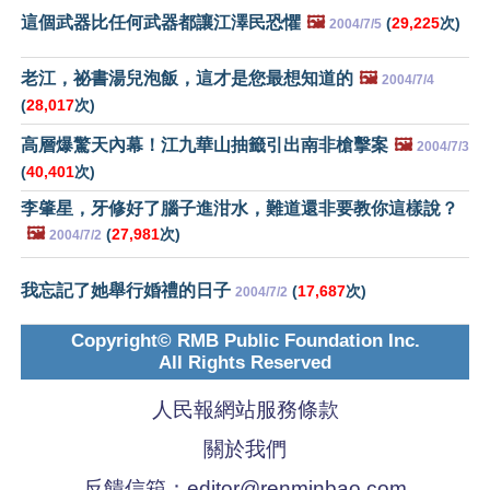
這個武器比任何武器都讓江澤民恐懼
🖼️
(
29,225
次)
2004/7/5
老江，祕書湯兒泡飯，這才是您最想知道的
🖼️
2004/7/4
(
28,017
次)
高層爆驚天內幕！江九華山抽籤引出南非槍擊案
🖼️
2004/7/3
(
40,401
次)
李肇星，牙修好了腦子進泔水，難道還非要教你這樣說？
🖼️
(
27,981
次)
2004/7/2
我忘記了她舉行婚禮的日子
(
17,687
次)
2004/7/2
Copyright© RMB Public Foundation Inc.
All Rights Reserved
人民報網站服務條款
關於我們
反饋信箱：
editor@renminbao.com