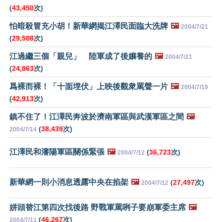
(
43,450
次)
怕暗殺冒充小胡！新華網揭江澤民面臨大洗牌
🖼️
2004/7/21
(
29,508
次)
江過繼三個「親兒」 陸軍成了後孃養的
🖼️
2004/7/21
(
24,863
次)
爲裸而裸！「十面埋伏」上映後觀衆罵聲一片
🖼️
2004/7/19
(
42,913
次)
鎮不住了！江澤民奔波於濟南軍區與武漢軍區之間
🖼️
(
38,439
次)
2004/7/14
江澤民和瀋陽軍區關係緊張
🖼️
(
36,723
次)
2004/7/12
新華網一則小消息透露中央在掐架
🖼️
(
27,497
次)
2004/7/12
姘頭替江第四次找後路 野戰軍罵咧子要崩軍委主席
🖼️
(
46,267
次)
2004/7/11