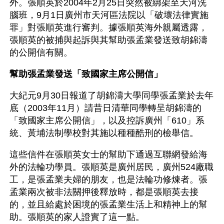
外。張順英於2004年2月25日突然被綁架至天河洗
腦班，9月1日廣州市天河區法院以「破壞法律實施
罪」對張順英進行審判。據張順英海外親屬透露，
張順英的被捕與起訴與其幫助張孟業發送致胡錦濤
的公開信有關。
幫助張孟業發送「致國家主席公開信」
大紀元9月30日報道了胡錦濤大學同學張孟業於去年
底（2003年11月）請昔日清華同學轉呈胡錦濤的
「致國家主席公開信」，以及控訴廣州「610」系
統、黃埔法制學校對其施以種種酷刑的檢舉信。
這些信件在張順英女士的幫助下通過互聯網發給海
外的法輪功學員。張順英是廣州居民，廣州524廠職
工，是張孟業夫婦的朋友，也是法輪功修煉者。張
孟業兩次被非法關押後釋放時，都是張順英去接
的，並且給處於困境的張孟業生活上和精神上的幫
助。張順英的家人證實了這一點。