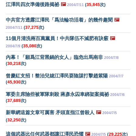
江澤民四次準備後路揭祕
🖼️
(
35,845
次)
2004/7/11
中共官方透露江澤民「爲法輪功活着」的幾件趣聞
🖼️
(
37,275
次)
2004/7/11
11個月清洗兩百萬黨員！中共隊伍不減肥有訣竅
🖼️
(
35,080
次)
2004/7/9
內幕！「願爲江背黑鍋的女人」臨危出馬南非
2004/7/8
(
30,218
次)
曾慶紅支招！整治兒媳江澤民耍陰謀打擊趙紫陽
2004/7/7
(
45,930
次)
軍委主席險些被軍隊刺殺 蔣彥永囚車綁架案揭祕
2004/7/6
(
37,689
次)
新華網這篇文章可厲害 矛頭直指江曾殺人
🖼️
2004/7/5
(
32,250
次)
這個武器比任何武器都讓江澤民恐懼
🖼️
(
29,225
次)
2004/7/5