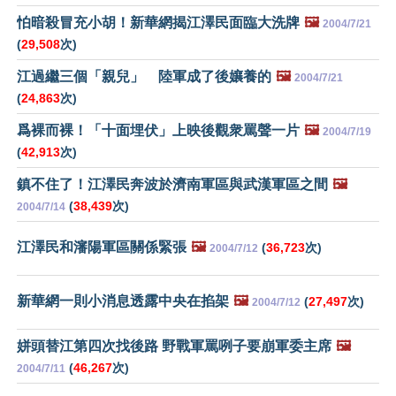
怕暗殺冒充小胡！新華網揭江澤民面臨大洗牌
🖼️
2004/7/21
(
29,508
次)
江過繼三個「親兒」 陸軍成了後孃養的
🖼️
2004/7/21
(
24,863
次)
爲裸而裸！「十面埋伏」上映後觀衆罵聲一片
🖼️
2004/7/19
(
42,913
次)
鎮不住了！江澤民奔波於濟南軍區與武漢軍區之間
🖼️
(
38,439
次)
2004/7/14
江澤民和瀋陽軍區關係緊張
🖼️
(
36,723
次)
2004/7/12
新華網一則小消息透露中央在掐架
🖼️
(
27,497
次)
2004/7/12
姘頭替江第四次找後路 野戰軍罵咧子要崩軍委主席
🖼️
(
46,267
次)
2004/7/11