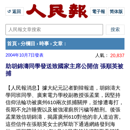
↺ 返回 
電子報
简体版
首頁
分欄目
時事
文章
›
›
›
：
2004年10月7日
發表
人氣：
20,837
助胡錦濤同學發送致國家主席公開信 張順英被
捕
【人民報消息】據大紀元記者劉韓報道，胡錦濤大
學同班同學、廣東電力學校副教授張孟業，因堅持
信仰法輪功被廣州610兩次抓捕關押，並慘遭毒打，
長期不允許睡覺以及被強灌廁所污穢等酷刑。後張
孟業致信胡錦濤，揭露廣州610對他的非人道迫害。
這些信件在張順英女士的幫助下通過網絡發到海