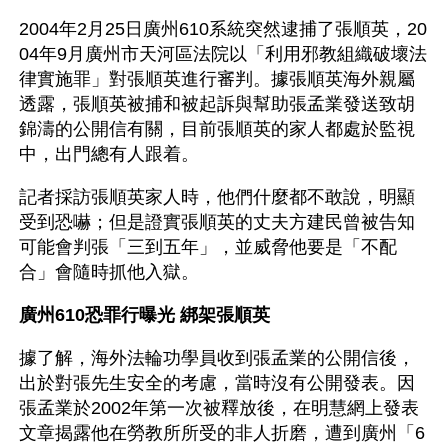
2004年2月25日廣州610系統突然逮捕了張順英，20
04年9月廣州市天河區法院以「利用邪教組織破壞法
律實施罪」對張順英進行審判。據張順英海外親屬
透露，張順英被捕和被起訴與幫助張孟業發送致胡
錦濤的公開信有關，目前張順英的家人都處於監視
中，出門總有人跟着。
記者採訪張順英家人時，他們什麼都不敢說，明顯
受到恐嚇；但是證實張順英的丈夫方建民曾被告知
可能會判張「三到五年」，並威脅他要是「不配
合」會隨時抓他入獄。
廣州610恐罪行曝光 綁架張順英
據了解，海外法輪功學員收到張孟業的公開信後，
出於對張先生安全的考慮，當時沒有公開發表。因
張孟業於2002年第一次被釋放後，在明慧網上發表
文章揭露他在勞教所所受的非人折磨，遭到廣州「6