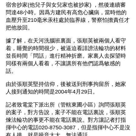
宿舍抄家(他兒子與女兒家也被抄家) ，然後連續審
問達48小時。因爲方建民有高危心臟病，當時他的
血壓升至210毫米汞柱處於臨界線，警察怕擔責任才
把他放回。
據了解，在天河洗腦班裏面，張順英被兩個人看守
着，睡覺的時間很少，被逼迫看誹謗法輪功的材料
並長時間「問話」進行精神折磨。家裏人去探望時
同樣有兩個人看着，不讓講所有他們認爲敏感的
話。
由於張順英堅持信仰，後被送到刑事拘留所，她家
人接到通知的時間是2004年4月29日。
記者致電棠下派出所（管轄東圃小區）詢問張順英
的案子，對方告說，案子不能在電話裏說，張順英
煉法輪功的事更不能在電話裏說。對方讓記者打指
揮中心的電話020-8750-3087，但是指揮中心不是沒
有人接，就是噪音太大，無法通話。