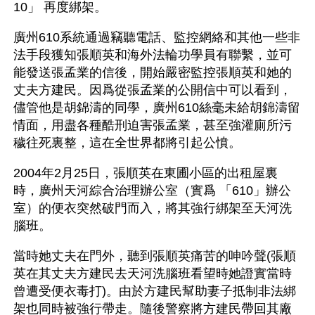
10」 再度綁架。
廣州610系統通過竊聽電話、監控網絡和其他一些非
法手段獲知張順英和海外法輪功學員有聯繫，並可
能發送張孟業的信後，開始嚴密監控張順英和她的
丈夫方建民。因爲從張孟業的公開信中可以看到，
儘管他是胡錦濤的同學，廣州610絲毫未給胡錦濤留
情面，用盡各種酷刑迫害張孟業，甚至強灌廁所污
穢往死裏整，這在全世界都將引起公憤。
2004年2月25日，張順英在東圃小區的出租屋裏
時，廣州天河綜合治理辦公室（實爲 「610」辦公
室）的便衣突然破門而入，將其強行綁架至天河洗
腦班。
當時她丈夫在門外，聽到張順英痛苦的呻吟聲(張順
英在其丈夫方建民去天河洗腦班看望時她證實當時
曾遭受便衣毒打)。由於方建民幫助妻子抵制非法綁
架也同時被強行帶走。隨後警察將方建民帶回其廠