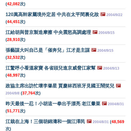
(
42,082
次)
120萬高幹家屬境外定居 中共在太平間裏化妝
🖼️
2004/9/22
(
44,451
次)
江給胡與普京製造摩擦 中央震怒高調處理
🖼️
2004/9/15
(
28,910
次)
張藝謀大叫自己是「催奔兒」江才是主謀
🖼️
2004/9/15
(
32,532
次)
江驚呼小看溫家寶 各省頭兒進京威脅江家幫
🖼️
2004/9/13
(
48,997
次)
政協主席出訪忙壞李肇星 賈慶林西班牙見國王鬧笑兒
🖼️
(
37,764
次)
2004/9/8
昨天最後一忍！小胡這一拳出手漂亮 老江暈菜
🖼️
2004/8/31
(
51,771
次)
江栽在上海！三個胡錦濤和一個江澤民
🖼️
(
48,569
2004/8/31
次)