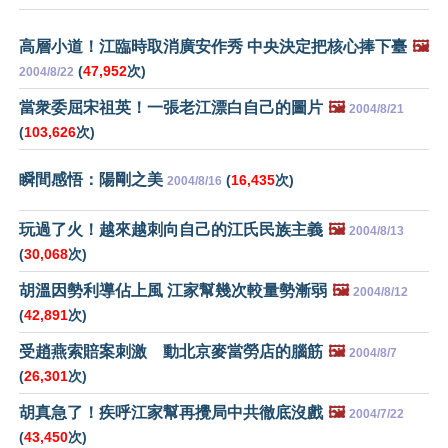
高層小道！江臨時取消廣安作秀 中央決定把核心捧下臺
🖼️
(
47,952
次)
2004/8/22
當衆委屈宋祖英！一張老江漂白自己的圖片
🖼️
2004/8/21
(
103,626
次)
瞬間感悟：陽剛之美
(
16,435
次)
2004/8/16
玩過了火！越來越刺向自己的江氏民族主義
🖼️
2004/8/13
(
30,068
次)
胡溫因勢利導佔上風 江家幫幾次較量勢漸弱
🖼️
2004/8/12
(
42,891
次)
受趙燕索賠案刺激 動北京麥當勞店的腦筋
🖼️
2004/8/7
(
26,301
次)
胡真急了！疾呼江家幫再攪局中共徹底沒戲
🖼️
2004/7/22
(
43,450
次)