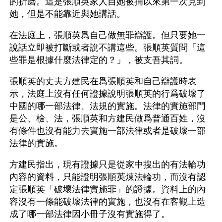
的折磨。這是張順英家人自她被捕以來第一次見到
她，但是不能靠近與她講話。
在法庭上，張順英爲自己做無罪辯護。但只要她一
說話立即被打斷或者說不講這些。張順英質問「這
些罪是根據什麼法律定的？」，被支吾其詞。
張順英的丈夫方建民在爲張順英和自己辯護時表
示，法庭上沒有任何證據說明張順英的行爲破壞了
中國的哪一部法律、法規的實施。法律的實施部門
是公、檢、法，張順英和方建民做爲普通百姓，沒
有條件也沒有能力去實施一部法律或者是破壞一部
法律的實施。
方建民指出，現有證據只是從家中搜出的有法輪功
內容的資料，只能證明張順英煉法輪功，而沒有認
定張順英「破壞法律實施罪」的證據。資料上的內
容沒有一條能破壞法律的實施，也沒有在客觀上造
成了哪一部法律因小冊子沒有實施得了。