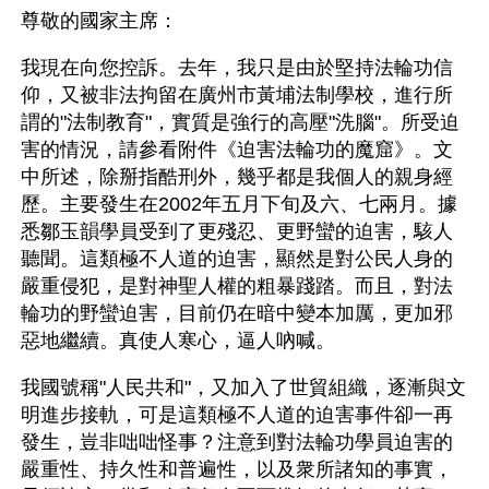
尊敬的國家主席：
我現在向您控訴。去年，我只是由於堅持法輪功信
仰，又被非法拘留在廣州市黃埔法制學校，進行所
謂的"法制教育"，實質是強行的高壓"洗腦"。所受迫
害的情況，請參看附件《迫害法輪功的魔窟》。文
中所述，除掰指酷刑外，幾乎都是我個人的親身經
歷。主要發生在2002年五月下旬及六、七兩月。據
悉鄒玉韻學員受到了更殘忍、更野蠻的迫害，駭人
聽聞。這類極不人道的迫害，顯然是對公民人身的
嚴重侵犯，是對神聖人權的粗暴踐踏。而且，對法
輪功的野蠻迫害，目前仍在暗中變本加厲，更加邪
惡地繼續。真使人寒心，逼人吶喊。
我國號稱"人民共和"，又加入了世貿組織，逐漸與文
明進步接軌，可是這類極不人道的迫害事件卻一再
發生，豈非咄咄怪事？注意到對法輪功學員迫害的
嚴重性、持久性和普遍性，以及衆所諸知的事實，