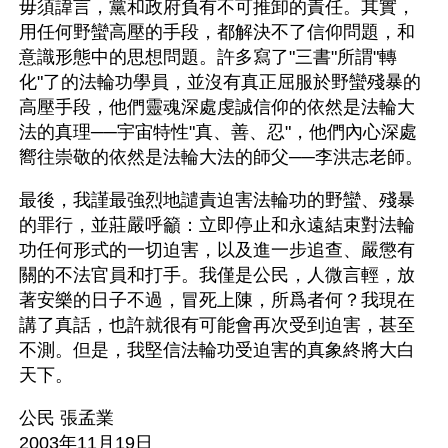
毋須諱言，黨和政府負有不可推卸的責任。其實，
用任何野蠻高壓的手段，都解決不了信仰問題，和
意識形態中的思想問題。許多寫了"三書"所謂"轉
化"了的法輪功學員，並沒有真正屈服於野蠻殘暴的
高壓手段，他們靈魂深處虔誠信仰的依然是法輪大
法的真理──宇宙特性"真、善、忍"，他們內心深處
嚮往崇敬的依然是法輪大法的師父──李洪志老師。
最後，我謹最強烈地譴責迫害法輪功的野蠻、殘暴
的罪行，並莊嚴呼籲：立即停止和永遠結束對法輪
功任何形式的一切迫害，以及進一步追查、嚴懲有
關的不法官員和打手。我僅是公民，人微言輕，放
著安樂的日子不過，冒死上陳，所爲者何？我現在
講了真話，也許就很有可能會再次受到迫害，甚至
不測。但是，我堅信法輪功受迫害的真象終將大白
天下。
公民 張孟業