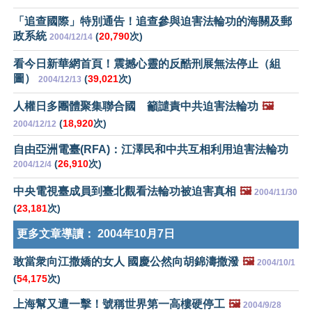
「追查國際」特別通告！追查參與迫害法輪功的海關及郵
政系統
(
20,790
次)
2004/12/14
看今日新華網首頁！震撼心靈的反酷刑展無法停止（組
圖）
(
39,021
次)
2004/12/13
人權日多團體聚集聯合國 籲譴責中共迫害法輪功
🖼️
(
18,920
次)
2004/12/12
自由亞洲電臺(RFA)：江澤民和中共互相利用迫害法輪功
(
26,910
次)
2004/12/4
中央電視臺成員到臺北觀看法輪功被迫害真相
🖼️
2004/11/30
(
23,181
次)
更多文章導讀：
2004年10月7日
敢當衆向江撒嬌的女人 國慶公然向胡錦濤撒潑
🖼️
2004/10/1
(
54,175
次)
上海幫又遭一擊！號稱世界第一高樓硬停工
🖼️
2004/9/28