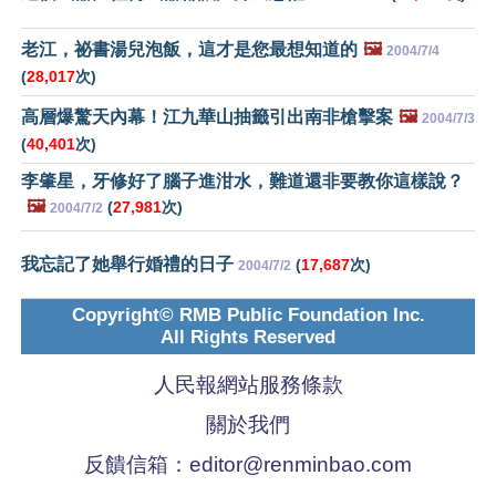
老江，祕書湯兒泡飯，這才是您最想知道的
🖼️
2004/7/4
(
28,017
次)
高層爆驚天內幕！江九華山抽籤引出南非槍擊案
🖼️
2004/7/3
(
40,401
次)
李肇星，牙修好了腦子進泔水，難道還非要教你這樣說？
🖼️
(
27,981
次)
2004/7/2
我忘記了她舉行婚禮的日子
(
17,687
次)
2004/7/2
Copyright© RMB Public Foundation Inc.
All Rights Reserved
人民報網站服務條款
關於我們
反饋信箱：
editor@renminbao.com