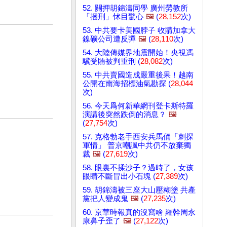
52. 關押胡錦濤同學 廣州勞教所
「捆刑」怵目驚心
🖼️
(
28,152
次)
53. 中共要卡美國脖子 收購加拿大
鎳礦公司遭反彈
🖼️
(
28,110
次)
54. 大陸傳媒界地震開始！央視馮
驥受賄被判重刑 (
28,082
次)
55. 中共賣國造成嚴重後果！越南
公開在南海招標油氣勘探 (
28,044
次)
56. 今天爲何新華網刊登卡斯特羅
演講後突然跌倒的消息？
🖼️
(
27,754
次)
57. 克格勃老手西安兵馬俑「刺探
軍情」 普京嘲諷中共仍不放棄獨
裁
🖼️
(
27,619
次)
58. 眼裏不揉沙子？過時了，女孩
眼睛不斷冒出小石塊 (
27,389
次)
59. 胡錦濤被三座大山壓糊塗 共產
黨把人變成鬼
🖼️
(
27,235
次)
60. 京華時報真的沒寫啥 羅幹周永
康鼻子歪了
🖼️
(
27,122
次)