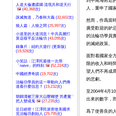
到中南海附近
人道大倫遭蹂躪 流氓共和逆天行
人，重申了國
🖼️
(
40,368
次)
誅滅無道，乃春秋大義 (
32,602
次)
然而，作爲當
狼人篇：人狼之間 (
25,997
次)
廣受歡迎的妒
小道里的大道消息！中共高層打
的法輪功學員
算這樣平反法輪功 (
43,095
次)
的滅絕政策。
錄像片：紐約大遊行 (更新版)
(
19,928
次)
面對着國家全
小笑話：江澤民最後一次用
限的收入和時
「naive」的時刻
🖼️
(
52,224
次)
望人們不再成
中國經濟奇蹟 (
19,702
次)
的悲劇。
法輪功學員的這一舉動向人們傳
達着什麼信息？ (
19,232
次)
至2004年4
胡錦濤被三座大山壓糊塗 共產黨
出來的數字，
把人變成鬼
🖼️
(
27,235
次)
近日絕密！江澤民派密使美國求
爲了使善良的
見法輪功創始人 (
29,795
次)