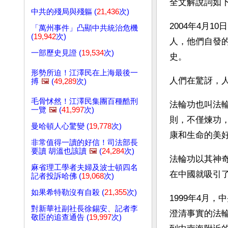
全文解說詞如
中共的殘局與殘軀 (
21,436
次)
2004年4月
「萬州事件」凸顯中共統治危機
(
19,942
次)
人，他們自發
一部歷史見證 (
19,534
次)
史。
形勢所迫！江澤民在上海最後一
人們在驚訝，
搏
🖼️
(
49,289
次)
毛骨怵然！江澤民集團百種酷刑
法輪功也叫法輪
一覽
🖼️
(
41,997
次)
則，不僅煉功
曼哈頓人心驚變 (
19,778
次)
康和生命的美
非常值得一讀的好信！司法部長
要讀 胡溫也該讀
🖼️
(
24,284
次)
法輪功以其神奇
麻省理工學者夫婦及波士頓四名
在中國就吸引
記者投訴哈佛 (
19,068
次)
如果希特勒沒有自殺 (
21,355
次)
1999年4月
對新華社副社長徐錫安、記者李
澄清事實的法輪
敬臣的追查通告 (
19,997
次)