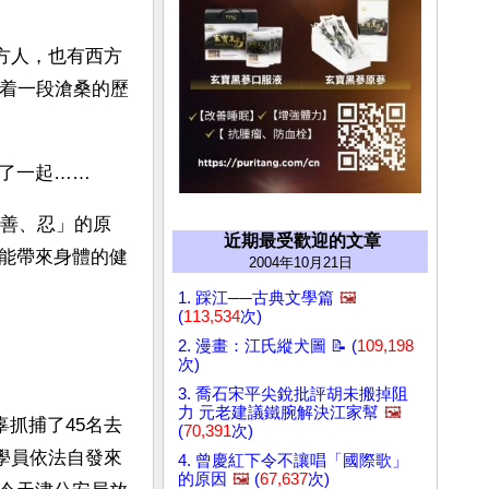
東方人，也有西方
說着一段滄桑的歷
了一起……
、善、忍」的原
近期最受歡迎的文章
能帶來身體的健
2004年10月21日
1. 踩江──古典文學篇
🖼️
(
113,534
次)
2. 漫畫：江氏縱犬圖 📝 (
109,198
次)
3. 喬石宋平尖銳批評胡未搬掉阻
力 元老建議鐵腕解決江家幫
🖼️
辜抓捕了45名去
(
70,391
次)
功學員依法自發來
4. 曾慶紅下令不讓唱「國際歌」
的原因
🖼️
(
67,637
次)