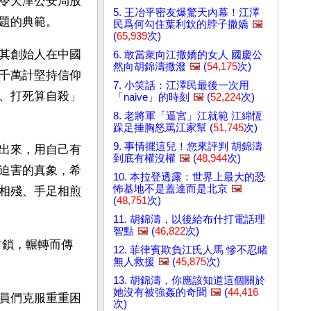
令天津公安局放
5. 王冶平密友爆驚天內幕！江澤
題的典範。
民爲何勾住葉利欽的脖子撒嬌
🖼️
(
65,939
次)
其創始人在中國
6. 敢當衆向江撒嬌的女人 國慶公
然向胡錦濤撒潑
🖼️
(
54,175
次)
千萬計堅持信仰
7. 小笑話：江澤民最後一次用
、打死算自殺」
「naive」的時刻
🖼️
(
52,224
次)
8. 老將軍「逼宮」江就範 江綿恆
跺足捶胸怒罵江家幫 (
51,745
次)
9. 事情擺這兒！您來評判 胡錦濤
出來，用自己有
到底有權沒權
🖼️
(
48,944
次)
迫害的真象，希
10. 本拉登透露：世界上最大的恐
怖基地不是蓋達而是北京
🖼️
相殘、手足相煎
(
48,751
次)
11. 胡錦濤，以後給布什打電話理
智點
🖼️
(
46,822
次)
封鎖，輾轉而傳
12. 菲律賓欺負江氏人馬 慘不忍睹
無人救援
🖼️
(
45,875
次)
13. 胡錦濤，你應該知道這個關於
她沒有被強姦的奇聞
🖼️
(
44,416
員們克服重重困
次)