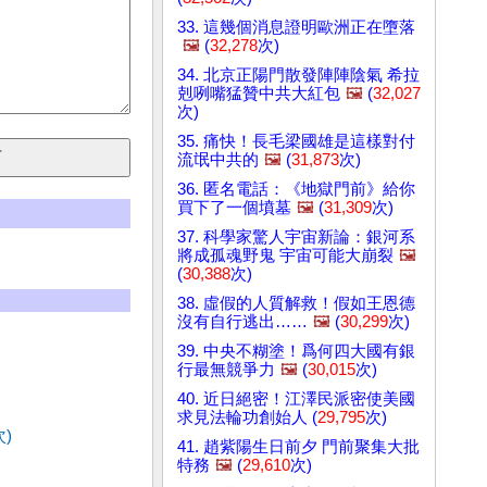
33. 這幾個消息證明歐洲正在墮落
🖼️
(
32,278
次)
34. 北京正陽門散發陣陣陰氣 希拉
剋咧嘴猛贊中共大紅包
🖼️
(
32,027
次)
35. 痛快！長毛梁國雄是這樣對付
流氓中共的
🖼️
(
31,873
次)
36. 匿名電話：《地獄門前》給你
買下了一個墳墓
🖼️
(
31,309
次)
37. 科學家驚人宇宙新論：銀河系
將成孤魂野鬼 宇宙可能大崩裂
🖼️
(
30,388
次)
38. 虛假的人質解救！假如王恩德
沒有自行逃出……
🖼️
(
30,299
次)
39. 中央不糊塗！爲何四大國有銀
行最無競爭力
🖼️
(
30,015
次)
40. 近日絕密！江澤民派密使美國
求見法輪功創始人 (
29,795
次)
次)
41. 趙紫陽生日前夕 門前聚集大批
特務
🖼️
(
29,610
次)