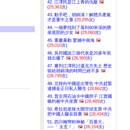
42. 江澤民是江上青的仇敵
🖼️
(
29,363
次)
43. 動手吧，胡錦濤！解體共產黨
才是重中之重 (
29,295
次)
44. 一個夢找到了落到60米深的懸
崖底部的少女
🖼️
(
29,060
次)
45. 重慶暴動 驚撼中南海
🖼️
(
29,010
次)
46. 吳邦國說三個代表是20多年前
就出爐了
🖼️
(
28,969
次)
47. 審判江澤民討還北方失土 歷史
留給胡錦濤的時間已經不多
🖼️
(
28,749
次)
48. 北韓向中國提出警告 中共趕緊
逮捕金正日私人醫生 (
28,662
次)
49. 普京用石油卡中國脖子 江賣國
條約被中共坐實
🖼️
(
28,489
次)
50. 希拉剋老辣大開空頭支票 中共
把中國人矇在鼓裏
🖼️
(
28,434
次)
51. 四川梅彎村神祕「百慕大」
──「 太玄！」
🖼️
(
28,154
次)