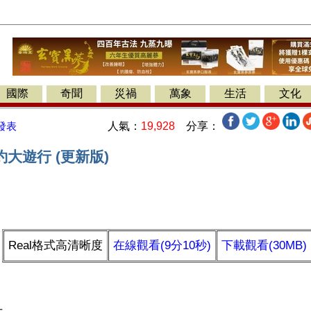
國際
奇聞
災禍
萬象
生活
文化
人氣：
19,928
分享：
發表
大遊行 (更新版)
】
Real格式高清晰度
在線觀看(9分10秒)
下載觀看(30MB)