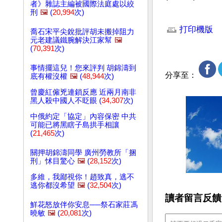
者》雜誌主編被國際法庭處以絞
刑
🖼️
(
20,994
次)
文章網址: http://w
打印機版
喬石宋平尖銳批評胡未搬掉阻力
元老建議鐵腕解決江家幫
🖼️
(
70,391
次)
事情擺這兒！您來評判 胡錦濤到
分享至：
底有權沒權
🖼️
(
48,944
次)
曾慶紅僱兇連鎖反應 近兩月南非
黑人殺中國人不眨眼 (
34,307
次)
中俄約定「協定」內容保密 中共
可能已將黑瞎子島拱手相讓
(
21,465
次)
關押胡錦濤同學 廣州勞教所「捆
刑」怵目驚心
🖼️
(
28,152
次)
多維，我鄙視你！趙致真，逃不
逃你都沒希望
🖼️
(
32,504
次)
讀者留言反饋
鮮花怒放伴你安息──祭石家莊馮
曉敏
🖼️
(
20,081
次)