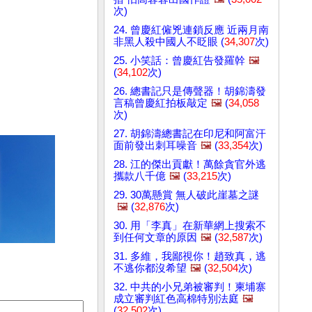
次)
24. 曾慶紅僱兇連鎖反應 近兩月南
非黑人殺中國人不眨眼 (
34,307
次)
25. 小笑話：曾慶紅告發羅幹
🖼️
(
34,102
次)
26. 總書記只是傳聲器！胡錦濤發
言稿曾慶紅拍板敲定
🖼️
(
34,058
次)
27. 胡錦濤總書記在印尼和阿富汗
面前發出刺耳噪音
🖼️
(
33,354
次)
28. 江的傑出貢獻！萬餘貪官外逃
攜款八千億
🖼️
(
33,215
次)
29. 30萬懸賞 無人破此崖墓之謎
🖼️
(
32,876
次)
30. 用「李真」在新華網上搜索不
到任何文章的原因
🖼️
(
32,587
次)
31. 多維，我鄙視你！趙致真，逃
不逃你都沒希望
🖼️
(
32,504
次)
32. 中共的小兄弟被審判！柬埔寨
成立審判紅色高棉特別法庭
🖼️
(
32,502
次)