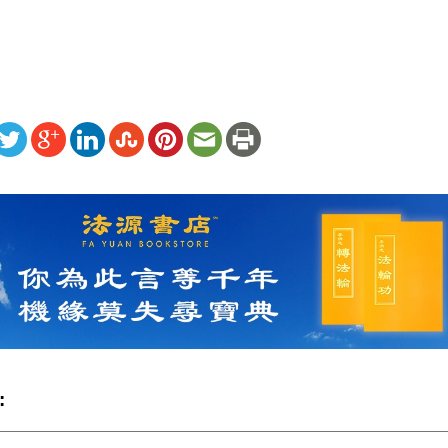
ww.renminbao.com/rmb/articles/2004/10/21/32918b.html
: