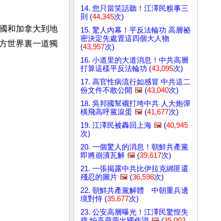
14. 您只當笑話聽！江澤民糗事三
則 (
44,345
次)
國和加拿大到地
15. 驚人內幕！平反法輪功 高層祕
密決定先處置這四個大人物
方世界裏一道獨
(
43,957
次)
16. 小道里的大道消息！中共高層
打算這樣平反法輪功 (
43,095
次)
17. 高官性病流行如感冒 中共這二
份文件不敢公開
🖼️
(
43,040
次)
18. 吳邦國幫襯打垮中共 人大炮彈
橫飛高呼黨滾蛋
🖼️
(
41,677
次)
19. 江澤民被轟回上海
🖼️
(
40,945
次)
20. 一個驚人的消息！朝鮮共產黨
即將崩潰瓦解
🖼️
(
39,617
次)
21. 一張揭露中共比伊拉克綁匪還
殘忍的圖片
🖼️
(
36,598
次)
22. 朝鮮共產黨解體 中朝重兵邊
境對恃 (
35,677
次)
23. 公安高層曝光！江澤民驚惶失
措 怕高蓉蓉出國作證
🖼️
(
35,002