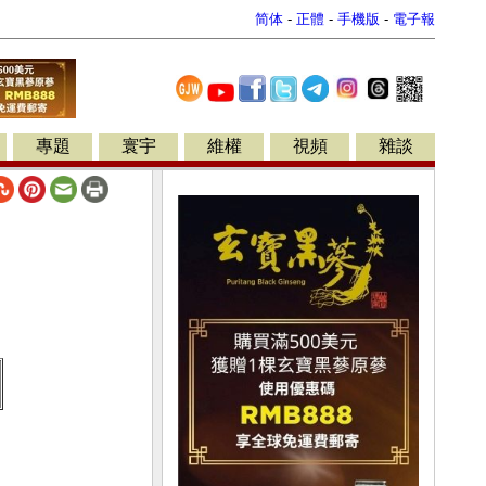
简体
-
正體
-
手機版
-
電子報
專題
寰宇
維權
視頻
雜談