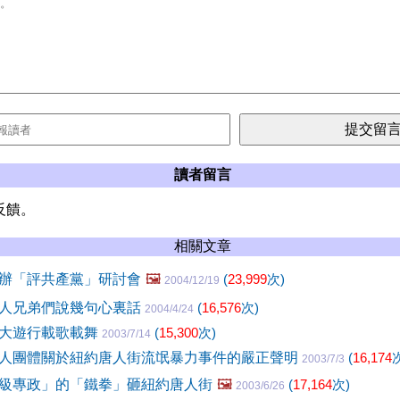
讀者留言
反饋。
相關文章
辦「評共產黨」研討會
🖼️
(
23,999
次)
2004/12/19
人兄弟們說幾句心裏話
(
16,576
次)
2004/4/24
大遊行載歌載舞
(
15,300
次)
2003/7/14
人團體關於紐約唐人街流氓暴力事件的嚴正聲明
(
16,174
2003/7/3
級專政」的「鐵拳」砸紐約唐人街
🖼️
(
17,164
次)
2003/6/26