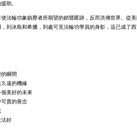
的援助。
有使法輪功象鎮壓者所期望的銷聲匿跡，反而洪傳世界。從美
洲，到冰島和希臘，到處可見法輪功學員的身影，這已成了西
證的瞬間
這久遠的機緣
一個美好的未來
中可貴的善念
忍
大法好