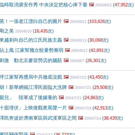
臨時取消廣安作秀 中央決定把核心捧下臺
🖼️
(
47,952
次)
2004/8/22
英！一張老江漂白自己的圖片
🖼️
(
103,626
次)
2004/8/21
陽剛之美
(
16,435
次)
2004/8/16
來越刺向自己的江氏民族主義
🖼️
(
30,068
次)
2004/8/13
佔上風 江家幫幾次較量勢漸弱
🖼️
(
42,891
次)
2004/8/12
刺激 動北京麥當勞店的腦筋
🖼️
(
26,301
次)
2004/8/7
呼江家幫再攪局中共徹底沒戲
🖼️
(
43,450
次)
2004/7/22
胡！新華網揭江澤民面臨大洗牌
🖼️
(
29,508
次)
2004/7/21
親兒」 陸軍成了後孃養的
🖼️
(
24,863
次)
2004/7/21
十面埋伏」上映後觀衆罵聲一片
🖼️
(
42,913
次)
2004/7/19
澤民奔波於濟南軍區與武漢軍區之間
🖼️
(
38,439
次)
2004/7/14
軍區關係緊張
🖼️
(
36,723
次)