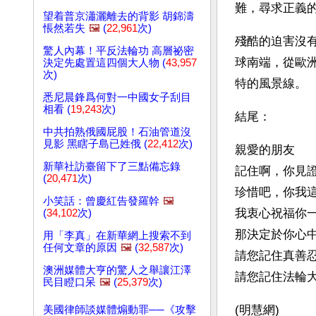
難，尋求正義
望着普京瀟灑離去的背影 胡錦濤
悵然若失
🖼️
(
22,961
次)
殘酷的迫害沒
驚人內幕！平反法輪功 高層祕密
球南端，從歐
決定先處置這四個大人物 (
43,957
次)
特的風景線。
悉尼晨鋒爲何對一中國女子刮目
相看 (
19,243
次)
結尾：
中共拍熟俄國屁股！石油管道沒
見影 黑瞎子島已姓俄 (
22,412
次)
親愛的朋友
新華社訪臺留下了三點備忘錄
記住啊，你見
(
20,471
次)
珍惜吧，你我
小笑話：曾慶紅告發羅幹
🖼️
我衷心祝福你
(
34,102
次)
那決定於你心
用「李真」在新華網上搜索不到
任何文章的原因
🖼️
(
32,587
次)
請您記住真善
澳洲媒體大亨的驚人之舉讓江澤
請您記住法輪
民目瞪口呆
🖼️
(
25,379
次)
(明慧網)
美國律師談媒體煽動罪──《攻擊