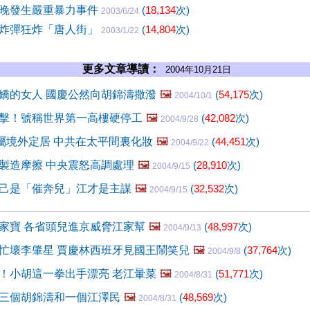
晚發生嚴重暴力事件
(
18,134
次)
2003/6/24
炸彈狂炸「唐人街」
(
14,804
次)
2003/1/22
更多文章導讀：
2004年10月21日
嬌的女人 國慶公然向胡錦濤撒潑
🖼️
(
54,175
次)
2004/10/1
擊！號稱世界第一高樓硬停工
🖼️
(
42,082
次)
2004/9/28
家屬境外定居 中共在太平間裏化妝
🖼️
(
44,451
次)
2004/9/22
製造摩擦 中央震怒高調處理
🖼️
(
28,910
次)
2004/9/15
己是「催奔兒」江才是主謀
🖼️
(
32,532
次)
2004/9/15
家寶 各省頭兒進京威脅江家幫
🖼️
(
48,997
次)
2004/9/13
忙壞李肇星 賈慶林西班牙見國王鬧笑兒
🖼️
(
37,764
次)
2004/9/8
！小胡這一拳出手漂亮 老江暈菜
🖼️
(
51,771
次)
2004/8/31
三個胡錦濤和一個江澤民
🖼️
(
48,569
次)
2004/8/31