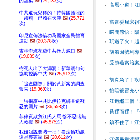
的溫柔
🖼️
(
24,133
次)
高層小道！江
中共還玩兒稀的！持韓國護照的
「趙燕」已賴在天津
🖼️
(
25,771
當衆委屈宋祖
次)
瞬間感悟：
印尼宣佈法輪功爲國家全民體育
運動
🖼️
(
20,378
次)
玩過了火！越
吉林李淑花遭中共暴力滅口
🖼️
胡溫因勢利導
(
19,039
次)
受趙燕索賠案
樹死人出了大漏洞！新華網句句
協助控訴中共
🖼️
(
25,913
次)
胡真急了！疾
「追查國際」關於黃新案的調查
報告 (
19,369
次)
怕暗殺冒充小
江過繼三個「
一張揭露中共比伊拉克綁匪還殘
忍的圖片
🖼️
(
36,598
次)
爲裸而裸！「
菲律賓欺負江氏人馬 慘不忍睹無
人救援
🖼️
(
45,875
次)
鎮不住了！江
我姐姐說要賭一把！看法輪功贏
還是專家贏
🖼️
(
20,612
次)
江澤民和瀋陽