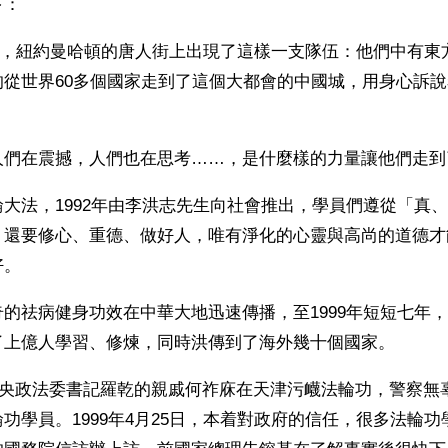
下：
10日，紐約曼哈頓的唐人街上出現了這樣一支隊伍：他們中有
的從世界60多個國家走到了這個大都會的中國城，用身心訴
人們在震撼，人們也在思考……，是什麼樣的力量讓他們走到
大法，1992年由李洪志先生向社會推出，學員們遵從「真
，還要修心、重德、做好人，唯有淨化的心靈與高尚的道德才
好。
的祛病健身功效在中華大地迅速傳播，至1999年短短七年，
了上億人學習、修煉，同時洪傳到了海外幾十個國家。
，中央政法委書記羅乾的親戚何祚庥在天津污衊法輪功，警察無
功學員。1999年4月25日，本着對政府的信任，很多法輪