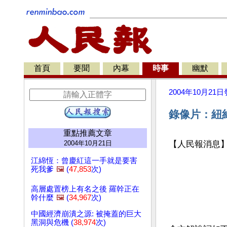
首頁
要聞
內幕
時事
幽默
2004年10月21日
錄像片：紐約
重點推薦文章
2004年10月21日
【人民報消息
江綿恆：曾慶紅這一手就是要害
死我爹
🖼️
(
47,853
次)
高層處置榜上有名之後 羅幹正在
幹什麼
🖼️
(
34,967
次)
中國經濟崩潰之源: 被掩蓋的巨大
黑洞與危機 (
38,974
次)