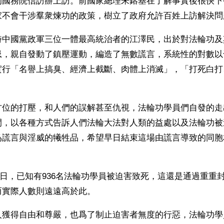
的國務院信訪辦上訪。前國家總理朱鎔基在了解事實後很快下
家不會干涉羣衆煉功的政策，樹立了政府允許百姓上訪解決問
時中國黨政軍三位一體最高統治者的江澤民，出於對法輪功及
忌，親自發動了鎮壓運動，編造了無數謊言，系統性的對數以
實行「名譽上搞臭、經濟上截斷、肉體上消滅」，「打死白打
方位的打壓，和人們的誤解甚至仇視，法輪功學員們自發的走
間，以各種方式告訴人們法輪大法對人類的益處以及法輪功被
爲謊言與淫威的犧牲品，希望早日結束這場由謊言導致的同胞
月10日，已知有936名法輪功學員被迫害致死，這還是通過重重
而實際人數則遠遠高於此。
人獲得自由和尊嚴，也爲了制止迫害者無度的行惡，法輪功學