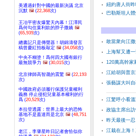
紐約唐人街昨
美通過針對中國的最新決議 北京
沉默
🖼️
(
22,368
次)
巴勒斯坦人體
王冶平密友爆驚天內幕！江澤民
爲何勾住葉利欽的脖子撒嬌
🖼️
(
65,939
次)
敢當衆向江撒
總書記只是傳聲器！胡錦濤發言
稿曾慶紅拍板敲定
🖼️
(
34,058
次)
上海幫又遭一
中央不糊塗！爲何四大國有銀行
120萬高幹
最無競爭力
🖼️
(
30,015
次)
江給胡與普京
北京律師高智晟的震驚
🖼️
(
22,193
次)
張藝謀大叫自
中國政府必須履行保護兒童權利
義務 停止侵犯兒童基本權利的行
江驚呼小看溫
爲 (
20,529
次)
本拉登透露：世界上最大的恐怖
政協主席出訪
基地不是蓋達而是北京
🖼️
(
48,751
次)
昨天最後一忍
江栽在上海！
老江，李肇星昨日記者會恰似你