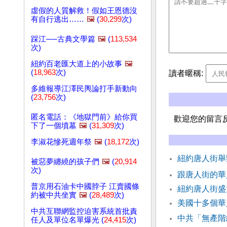
虛假的人質解救！假如王恩德沒
有自行逃出……
🖼️
(
30,299
次)
踩江──古典文學篇
🖼️
(
113,534
次)
紐約百老匯大道上的小故事
🖼️
(
18,963
次)
讀者暱稱:
多維報導江澤民輿論打手新動向
(
23,756
次)
匿名電話：《地獄門前》給你買
歡迎您的留言
下了一個墳墓
🖼️
(
31,309
次)
李淑花慘死週年祭
🖼️
(
18,172
次)
紐約唐人街舉
被惡夢纏繞的孩子們
🖼️
(
20,914
次)
跟唐人街的華
普京用石油卡中國脖子 江賣國條
紐約唐人街盛
約被中共坐實
🖼️
(
28,489
次)
美國十多個華
中共互聯網監控迫害系統首批責
中共「無產階
任人及單位名單爆光 (
24,415
次)