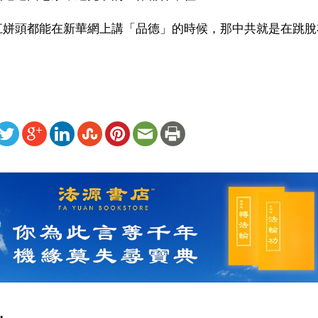
江姘頭都能在新華網上講「品德」的時候，那中共就是在跳脫
ww.renminbao.com/rmb/articles/2004/10/11/32818b.html