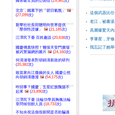
國各級官員的公開信 (
19,361
次)
北京，鐵幕下的「節日氣氛」
🖼️
這個武器比任
(
27,099
次)
老江，祕書湯
新華社社長田聰明向世界提供
「壓倒性證據」
🖼️
(
21,185
次)
高層爆驚天內
江澤民下臺 百姓趣談 (
20,638
次)
李肇星，牙修
我忘記了她舉
國慶傳真快照！幾張天安門廣場
被武警漏網的圖片
🖼️
(
24,160
次)
何清漣發表對胡錦濤新政的研判
(
20,382
次)
敢當衆向江撒嬌的女人 國慶公然
向胡錦濤撒潑
🖼️
(
54,175
次)
咋回事？國慶，五星紅旗飄揚不
起來
🖼️
(
23,890
次)
江澤民下臺 法輪功學員胸佩法輪
章問候領館人員 (
18,733
次)
不知央視這個假新聞是否欺騙過