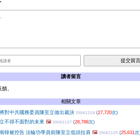
:
讀者留言
反饋。
相關文章
將對中共國務委員陳至立做出裁決
(
27,720
次)
2004/12/18
立不得不面對的未來
🖼️
(
28,788
次)
2004/11/27
南韓被控告 法輪功學員前陳至立低頭拉肩
🖼️
(
25,631
次
2004/11/25