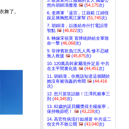
5. 敢當衆向江撒嬌的女人 國慶公
然向胡錦濤撒潑
🖼️
(
54,175
次)
衣舞了。
6. 老將軍「逼宮」江就範 江綿恆
跺足捶胸怒罵江家幫 (
51,745
次)
7. 胡錦濤，以後給布什打電話理
智點
🖼️
(
46,822
次)
8. 轉嫁宋祖英 冒牌統帥給全軍致
命一擊 (
46,068
次)
9. 菲律賓欺負江氏人馬 慘不忍睹
無人救援
🖼️
(
45,875
次)
10. 120萬高幹家屬境外定居 中共
在太平間裏化妝
🖼️
(
44,451
次)
11. 胡錦濤，你應該知道這個關於
她沒有被強姦的奇聞
🖼️
(
44,416
次)
12. 您只當笑話聽！江澤民糗事三
則 (
44,345
次)
13. 82歲的諾貝爾獎得主楊振寧，
保持晚節吧！
🖼️
(
43,228
次)
14. 高官性病流行如感冒 中共這二
份文件不敢公開
🖼️
(
43,040
次)