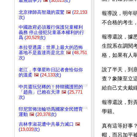
最無競爭力
🖼️
(
30,015
次)
北京律師高智晟的震驚
🖼️
(
22,193
報導說，明年
次)
不合格的考生
中國政府必須履行保護兒童權利
義務 停止侵犯兒童基本權利的行
報導還說，據
爲 (
20,529
次)
生院系在調閱
本拉登透露：世界上最大的恐怖
基地不是蓋達而是北京
🖼️
(
48,751
格，如果有人
次)
說了半天，到
老江，李肇星昨日記者會恰似你
的溫柔
🖼️
(
24,133
次)
查？象陳至立
中共還玩兒稀的！持韓國護照的
給自己丈夫戴
「趙燕」已賴在天津
🖼️
(
25,771
次)
報導還說，對
印尼宣佈法輪功爲國家全民體育
學籍。
運動
🖼️
(
20,378
次)
吉林李淑花遭中共暴力滅口
🖼️
真有這等好事
(
19,039
次)
帽，而呂加平