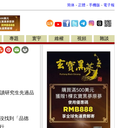
简体
-
正體
-
手機版
-
電子報
專題
寰宇
維權
視頻
雜談
：讀研究生先過品
沒找到「品德
行。