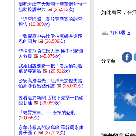
樹死人出了大漏洞！新華網句句
協助控訴中共
🖼️
(
25,913
次)
如此看來，在
「追查國際」關於黃新案的調查
報告 (
19,369
次)
文章網址: http://w
打印機版
一張揭露中共比伊拉克綁匪還殘
忍的圖片
🖼️
(
36,598
次)
菲律賓欺負江氏人馬 慘不忍睹無
人救援
🖼️
(
45,875
次)
分享至：
我姐姐說要賭一把！看法輪功贏
還是專家贏
🖼️
(
20,612
次)
公安高層曝光！江澤民驚惶失措
怕高蓉蓉出國作證
🖼️
(
35,002
次)
要看這篇新聞 舌根下先墊一顆硝
酸甘油
🖼️
(
26,059
次)
「螳臂擋車」──崇禎的悲劇
(
20,055
次)
京華時報真的沒寫啥 羅幹周永康
鼻子歪了
🖼️
(
27,122
次)