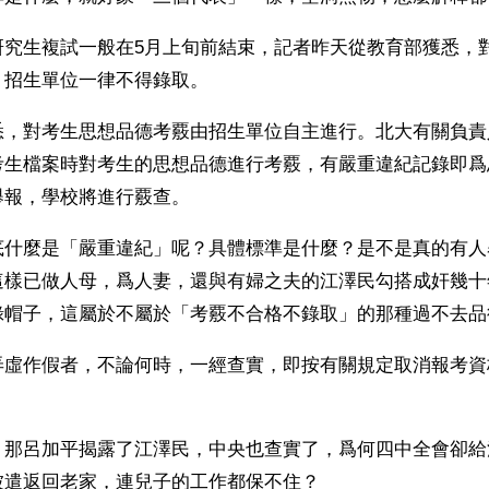
研究生複試一般在5月上旬前結束，記者昨天從教育部獲悉，
，招生單位一律不得錄取。
悉，對考生思想品德考覈由招生單位自主進行。北大有關負責
考生檔案時對考生的思想品德進行考覈，有嚴重違紀記錄即爲
舉報，學校將進行覈查。
底什麼是「嚴重違紀」呢？具體標準是什麼？是不是真的有人
這樣已做人母，爲人妻，還與有婦之夫的江澤民勾搭成奸幾十
綠帽子，這屬於不屬於「考覈不合格不錄取」的那種過不去品
弄虛作假者，不論何時，一經查實，即按有關規定取消報考資
？那呂加平揭露了江澤民，中央也查實了，爲何四中全會卻給
被遣返回老家，連兒子的工作都保不住？