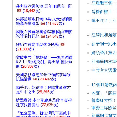
江過繼三個「
暴力玷污民族魂 五年血腥現一斑
🖼️
(
18,442
次)
爲裸而裸！「
吳邦國幫襯打垮中共 人大炮彈橫
鎮不住了！江
飛高呼黨滾蛋
🖼️
(
41,677
次)
國歌在雅典殘奧會猛響 國內警察
江澤民和瀋陽
說誰唱打死他
🖼️
(
24,547
次)
新華網一則小
紐約在震驚中聚焦曼哈頓
🖼️
(
21,300
次)
姘頭替江第四
突破中共「柏林牆」──無界瀏覽
江澤民四次準
6.3.1「破網飛劍」再出擊 輕快無
痕 (
20,397
次)
中共官方透露
美國洛杉磯芝加哥中領館前爆發
抗議活動
🖼️
(
20,402
次)
11個月清洗
動手吧，胡錦濤！解體共產黨才
是重中之重 (
29,295
次)
內幕！「願爲
槍擊案後 南非副總統爲此事專程
曾慶紅支招！
赴京找曾慶紅 (
22,625
次)
軍委主席險些
「追查國際」就江澤民下臺致中
新華網這篇文