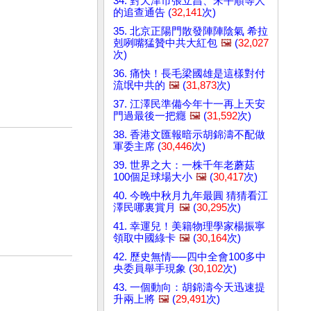
34. 對天津市張立昌、宋平順等人
的追查通告 (
32,141
次)
35. 北京正陽門散發陣陣陰氣 希拉
剋咧嘴猛贊中共大紅包
🖼️
(
32,027
次)
36. 痛快！長毛梁國雄是這樣對付
流氓中共的
🖼️
(
31,873
次)
37. 江澤民準備今年十一再上天安
門過最後一把癮
🖼️
(
31,592
次)
38. 香港文匯報暗示胡錦濤不配做
軍委主席 (
30,446
次)
39. 世界之大：一株千年老蘑菇
100個足球場大小
🖼️
(
30,417
次)
40. 今晚中秋月九年最圓 猜猜看江
澤民哪裏賞月
🖼️
(
30,295
次)
41. 幸運兒！美籍物理學家楊振寧
領取中國綠卡
🖼️
(
30,164
次)
42. 歷史無情──四中全會100多中
央委員舉手現象 (
30,102
次)
43. 一個動向：胡錦濤今天迅速提
升兩上將
🖼️
(
29,491
次)