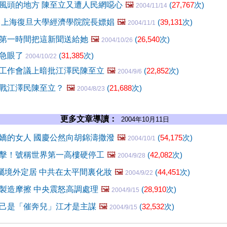
風頭的地方 陳至立又遭人民網噁心
🖼️
(
27,767
次)
2004/11/14
 上海復旦大學經濟學院院長嫖娼
🖼️
(
39,131
次)
2004/11/1
第一時間把這新聞送給她
🖼️
(
26,540
次)
2004/10/26
候急眼了
(
31,385
次)
2004/10/22
工作會議上暗批江澤民陳至立
🖼️
(
22,852
次)
2004/9/6
戰江澤民陳至立？
🖼️
(
21,688
次)
2004/8/23
更多文章導讀：
2004年10月11日
嬌的女人 國慶公然向胡錦濤撒潑
🖼️
(
54,175
次)
2004/10/1
擊！號稱世界第一高樓硬停工
🖼️
(
42,082
次)
2004/9/28
家屬境外定居 中共在太平間裏化妝
🖼️
(
44,451
次)
2004/9/22
製造摩擦 中央震怒高調處理
🖼️
(
28,910
次)
2004/9/15
己是「催奔兒」江才是主謀
🖼️
(
32,532
次)
2004/9/15