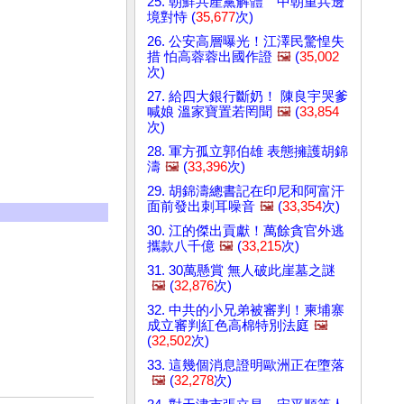
25. 朝鮮共產黨解體 中朝重兵邊
境對恃 (
35,677
次)
26. 公安高層曝光！江澤民驚惶失
措 怕高蓉蓉出國作證
🖼️
(
35,002
次)
27. 給四大銀行斷奶！ 陳良宇哭爹
喊娘 溫家寶置若罔聞
🖼️
(
33,854
次)
28. 軍方孤立郭伯雄 表態擁護胡錦
濤
🖼️
(
33,396
次)
29. 胡錦濤總書記在印尼和阿富汗
面前發出刺耳噪音
🖼️
(
33,354
次)
30. 江的傑出貢獻！萬餘貪官外逃
攜款八千億
🖼️
(
33,215
次)
31. 30萬懸賞 無人破此崖墓之謎
🖼️
(
32,876
次)
32. 中共的小兄弟被審判！柬埔寨
成立審判紅色高棉特別法庭
🖼️
(
32,502
次)
33. 這幾個消息證明歐洲正在墮落
🖼️
(
32,278
次)