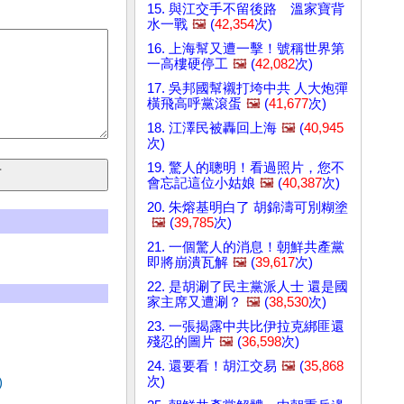
15. 與江交手不留後路 溫家寶背
水一戰
🖼️
(
42,354
次)
16. 上海幫又遭一擊！號稱世界第
一高樓硬停工
🖼️
(
42,082
次)
17. 吳邦國幫襯打垮中共 人大炮彈
橫飛高呼黨滾蛋
🖼️
(
41,677
次)
18. 江澤民被轟回上海
🖼️
(
40,945
次)
19. 驚人的聰明！看過照片，您不
會忘記這位小姑娘
🖼️
(
40,387
次)
20. 朱熔基明白了 胡錦濤可別糊塗
🖼️
(
39,785
次)
21. 一個驚人的消息！朝鮮共產黨
即將崩潰瓦解
🖼️
(
39,617
次)
22. 是胡涮了民主黨派人士 還是國
家主席又遭涮？
🖼️
(
38,530
次)
23. 一張揭露中共比伊拉克綁匪還
殘忍的圖片
🖼️
(
36,598
次)
24. 還要看！胡江交易
🖼️
(
35,868
次)
)