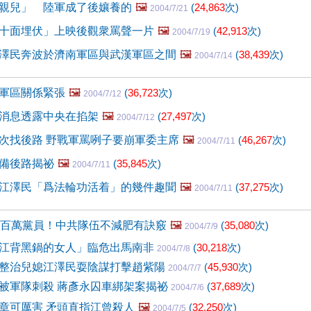
親兒」 陸軍成了後孃養的
🖼️
(
24,863
次)
2004/7/21
十面埋伏」上映後觀衆罵聲一片
🖼️
(
42,913
次)
2004/7/19
澤民奔波於濟南軍區與武漢軍區之間
🖼️
(
38,439
次)
2004/7/14
軍區關係緊張
🖼️
(
36,723
次)
2004/7/12
消息透露中央在掐架
🖼️
(
27,497
次)
2004/7/12
次找後路 野戰軍罵咧子要崩軍委主席
🖼️
(
46,267
次)
2004/7/11
備後路揭祕
🖼️
(
35,845
次)
2004/7/11
江澤民「爲法輪功活着」的幾件趣聞
🖼️
(
37,275
次)
2004/7/11
兩百萬黨員！中共隊伍不減肥有訣竅
🖼️
(
35,080
次)
2004/7/9
江背黑鍋的女人」臨危出馬南非
(
30,218
次)
2004/7/8
整治兒媳江澤民耍陰謀打擊趙紫陽
(
45,930
次)
2004/7/7
被軍隊刺殺 蔣彥永囚車綁架案揭祕
(
37,689
次)
2004/7/6
章可厲害 矛頭直指江曾殺人
🖼️
(
32,250
次)
2004/7/5