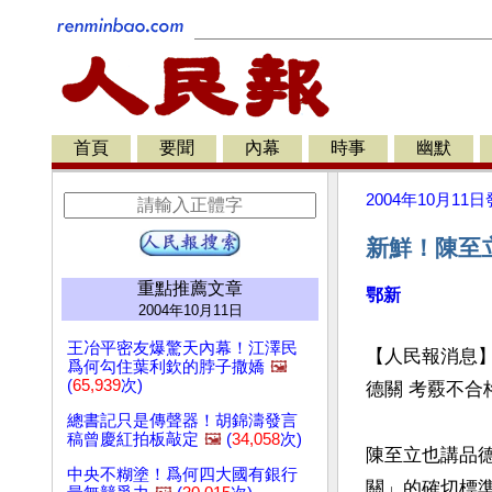
首頁
要聞
內幕
時事
幽默
2004年10月11日
新鮮！陳至
重點推薦文章
鄂新
2004年10月11日
王冶平密友爆驚天內幕！江澤民
【人民報消息】
爲何勾住葉利欽的脖子撒嬌
🖼️
(
65,939
次)
德關 考覈不合
總書記只是傳聲器！胡錦濤發言
稿曾慶紅拍板敲定
🖼️
(
34,058
次)
陳至立也講品
中央不糊塗！爲何四大國有銀行
關」的確切標