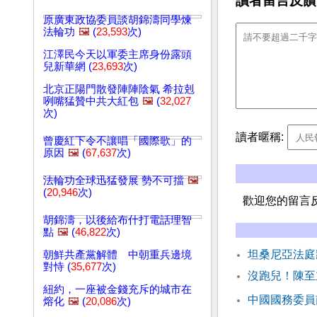
讀者留言反饋
原廣東政協委員談胡錦濤同學煉
法輪功
🖼️
(
23,593
次)
江澤民今天以軍委主席身份露頭
兒新華網 (
23,693
次)
北京正陽門散發陣陣陰氣 希拉剋
咧嘴猛贊中共大紅包
🖼️
(
32,027
次)
讀者暱稱:
曾慶紅下令不讓唱「國際歌」的
原因
🖼️
(
67,637
次)
法輪功全球迅猛發展 勢不可擋
🖼️
(
20,946
次)
歡迎您的留言
胡錦濤，以後給布什打電話理智
點
🖼️
(
46,822
次)
坦桑尼亞法庭
朝鮮共產黨解體 中朝重兵邊境
對恃 (
35,677
次)
沒跑兒！陳至
紐約，一座被金錢充斥的城市在
中國國務委員
熔化
🖼️
(
20,086
次)