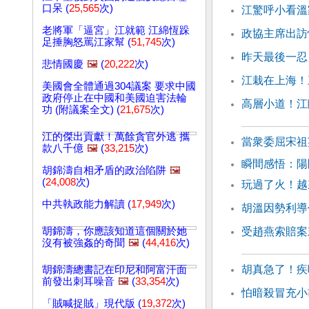
口呆 (
25,565
次)
江驚呼小看溫
老將軍「逼宮」江就範 江綿恆跺
政協主席出訪
足捶胸怒罵江家幫 (
51,745
次)
昨天最後一忍
悲情國慶
🖼️
(
20,222
次)
江栽在上海！
美國會全體通過304議案 要求中國
政府停止在中國和美國迫害法輪
高層小道！江
功 (附議案全文) (
21,675
次)
江的傑出貢獻！萬餘貪官外逃 攜
當衆委屈宋祖
款八千億
🖼️
(
33,215
次)
瞬間感悟：
胡錦濤自相矛盾的政治陷阱
🖼️
(
24,008
次)
玩過了火！越
中共執政能力解讀 (
17,949
次)
胡溫因勢利導
胡錦濤，你應該知道這個關於她
受趙燕索賠案
沒有被強姦的奇聞
🖼️
(
44,416
次)
胡真急了！疾
胡錦濤總書記在印尼和阿富汗面
前發出刺耳噪音
🖼️
(
33,354
次)
怕暗殺冒充小
「賊喊捉賊」現代版 (
19,372
次)