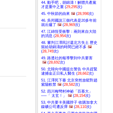
44. 動手吧，胡錦濤！解體共產黨
才是重中之重 (
29,295
次)
45. 中秋節的由來
🖼️
(
28,998
次)
46. 吳邦國說三個代表是20多年前
就出爐了
🖼️
(
28,969
次)
47. 江綿恆受衝擊：兩則來自大陸
的消息 (
28,954
次)
48. 審判江澤民討還北方失土 歷史
留給胡錦濤的時間已經不多
🖼️
(
28,749
次)
49. 路透社的報導擊到中共要害
🖼️
(
28,692
次)
50. 北韓向中國提出警告 中共趕緊
逮捕金正日私人醫生 (
28,662
次)
51. 江澤民下臺 北京突然放鬆對趙
紫陽軟禁
🖼️
(
28,582
次)
52. 四川梅彎村神祕「百慕大」
──「 太玄！」
🖼️
(
28,154
次)
53. 中共要卡美國脖子 收購加拿大
鎳礦公司遭反彈
🖼️
(
28,110
次)