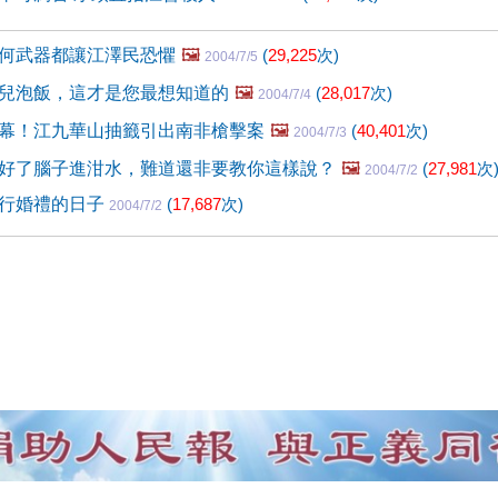
何武器都讓江澤民恐懼
🖼️
(
29,225
次)
2004/7/5
兒泡飯，這才是您最想知道的
🖼️
(
28,017
次)
2004/7/4
幕！江九華山抽籤引出南非槍擊案
🖼️
(
40,401
次)
2004/7/3
好了腦子進泔水，難道還非要教你這樣說？
🖼️
(
27,981
次
2004/7/2
行婚禮的日子
(
17,687
次)
2004/7/2