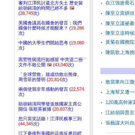
在江強搶喬石
審判江澤民討還北方失土 歷史留
給胡錦濤的時間已經不多
🖼️
陳至立當姘頭
(
28,749
次)
美國會議員在國會的發言：我們
陳至立讓祕書
國傢什麼時候才能醒來？ (
19,286
陳至立這時
次)
黃菊在國務院
中國的大學生們開始思考 (
19,080
次)
陳凱歌上海挑
高官性病流行如感冒 中共這二份
文件不敢公開
🖼️
(
43,040
次)
「全球營救」就成功救出熊偉、
周雪菲的聲明 (
20,814
次)
敢當衆向江撒
兩個使我非常感動的發言 (
22,574
上海幫又遭一
次)
120萬高幹
助胡錦濤同學發送致國家主席公
開信 張順英被捕 (
20,837
次)
江給胡與普京
您只當笑話聽！江澤民糗事三則
張藝謀大叫自
(
44,345
次)
江下臺後對美國的這個反應目瞪