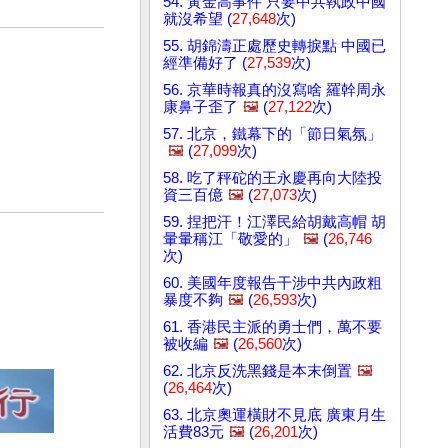
54. 黃金高事件 只要中共執政中國
就沒希望 (
27,648
次)
55. 胡錦濤正處歷史轉捩點 中國已
經準備好了 (
27,539
次)
56. 京華時報真的沒寫啥 羅幹周永
康鼻子歪了
🖼️
(
27,122
次)
57. 北京，鐵幕下的「節日氣氛」
🖼️
(
27,099
次)
)
58. 吃了秤砣的王永慶再向大陸投
資三百億
🖼️
(
27,073
次)
59. 捏把汗！江澤民給胡戴高帽 胡
暈暈稱江「敬愛的」
🖼️
(
26,746
次)
60. 美國年度報告干涉中共內政粗
暴度不夠
🖼️
(
26,593
次)
61. 香港民主派的勇士們，萬不要
被收編
🖼️
(
26,560
次)
62. 北京反洗黑錢是本末倒置
🖼️
(
26,464
次)
63. 北京奧運橫財不見底 廣東月生
活費83元
🖼️
(
26,201
次)