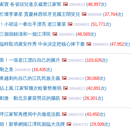
家寶 各省頭兒進京威脅江家幫
🖼️
(
48,997
次)
2004/9/13
忙壞李肇星 賈慶林西班牙見國王鬧笑兒
🖼️
(
37,764
次)
2004/9/8
！小胡這一拳出手漂亮 老江暈菜
🖼️
(
51,771
次)
2004/8/31
三個胡錦濤和一個江澤民
🖼️
(
48,569
次)
2004/8/31
臨時取消廣安作秀 中央決定把核心捧下臺
🖼️
(
47,952
次)
2004/8/22
英！一張老江漂白自己的圖片
🖼️
(
103,626
次)
2004/8/21
陽剛之美
(
16,435
次)
2004/8/16
來越刺向自己的江氏民族主義
🖼️
(
30,068
次)
2004/8/13
佔上風 江家幫幾次較量勢漸弱
🖼️
(
42,891
次)
2004/8/12
刺激 動北京麥當勞店的腦筋
🖼️
(
26,301
次)
2004/8/7
呼江家幫再攪局中共徹底沒戲
🖼️
(
43,450
次)
2004/7/22
胡！新華網揭江澤民面臨大洗牌
🖼️
(
29,508
次)
2004/7/21