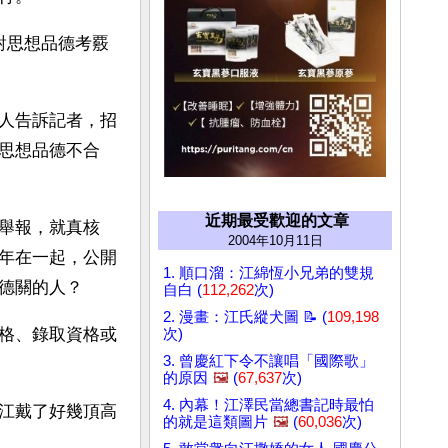
對思想品德考覈
人告訴記者，招
思想品德不合
近期最受歡迎的文章
舉報，就真核
2004年10月11日
年在一起，公開
1. 順口溜：江綿恆小兄弟的雙規
德關的人？
自白 (
112,262
次)
2. 漫畫：江氏縱犬圖 📝 (
109,198
格、錄取資格或
次)
3. 曾慶紅下令不讓唱「國際歌」
的原因
🖼️
(
67,637
次)
4. 內幕！江澤民當總書記時最怕
江戴了好幾頂高
的就是這類圖片
🖼️
(
60,036
次)