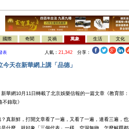
國際
奇聞
災禍
萬象
生活
文化
人氣：
21,342
分享：
發表
立今天在新華網上講「品德」
新華網10月11日轉載了北京娛樂信報的一篇文章《教育部
格不錄取》
德？真新鮮，打開文章看了一遍，又看了一遍，連看三遍，也
準是什麼，就好象「三個代表」一樣，空洞無物，怎麼解釋都