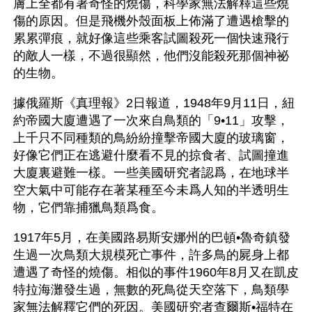
膚上全都有著奇怪的燒傷，科學家無法解釋這些燒
傷的原因。但是飛機外殼面板上佈滿了遭遇槍擊的
累累彈痕，就好像這些乘客試圖殺死一個快速飛行
的敵人一樣，不過很顯然，他們沒能殺死那個神祕
的生物。　　
據俄羅斯《真理報》2日報道，1948年9月11日，紐
約帝國大廈遭遇了一次來自鳥類的「9•11」攻擊，
上千只不同種類的鳥紛紛撞擊帝國大廈的玻璃窗，
好像它們正在逃避什麼看不見的掠食者、試圖撞進
大廈裏避難一樣。一些美國研究者認爲，在地球半
空大氣中可能存在著某種至今未爲人知的半透明生
物，它們靠捕獵鳥類爲食。
1917年5月，在美國路易斯安娜州的巴頓•魯奇鎮發
生過一次鳥類大規模死亡事件，許多鳥的屍身上都
遭遇了奇怪的燒傷。相似的事件1960年8月又在凱皮
特拉海灘發生過，無數的死鳥從天空落下，鳥類學
家無法解釋它們的死因。美國研究者查爾斯•福特在