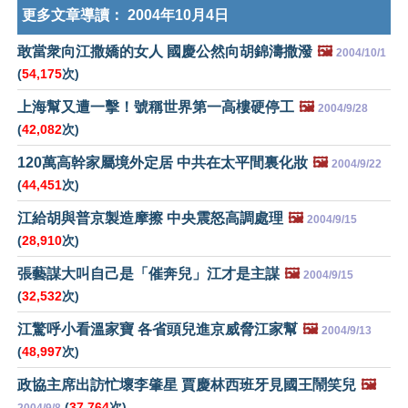
更多文章導讀：
2004年10月4日
敢當衆向江撒嬌的女人 國慶公然向胡錦濤撒潑
🖼️
2004/10/1
(
54,175
次)
上海幫又遭一擊！號稱世界第一高樓硬停工
🖼️
2004/9/28
(
42,082
次)
120萬高幹家屬境外定居 中共在太平間裏化妝
🖼️
2004/9/22
(
44,451
次)
江給胡與普京製造摩擦 中央震怒高調處理
🖼️
2004/9/15
(
28,910
次)
張藝謀大叫自己是「催奔兒」江才是主謀
🖼️
2004/9/15
(
32,532
次)
江驚呼小看溫家寶 各省頭兒進京威脅江家幫
🖼️
2004/9/13
(
48,997
次)
政協主席出訪忙壞李肇星 賈慶林西班牙見國王鬧笑兒
🖼️
(
37,764
次)