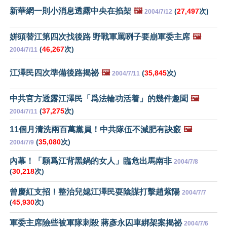
新華網一則小消息透露中央在掐架
🖼️
(
27,497
次)
2004/7/12
姘頭替江第四次找後路 野戰軍罵咧子要崩軍委主席
🖼️
(
46,267
次)
2004/7/11
江澤民四次準備後路揭祕
🖼️
(
35,845
次)
2004/7/11
中共官方透露江澤民「爲法輪功活着」的幾件趣聞
🖼️
(
37,275
次)
2004/7/11
11個月清洗兩百萬黨員！中共隊伍不減肥有訣竅
🖼️
(
35,080
次)
2004/7/9
內幕！「願爲江背黑鍋的女人」臨危出馬南非
2004/7/8
(
30,218
次)
曾慶紅支招！整治兒媳江澤民耍陰謀打擊趙紫陽
2004/7/7
(
45,930
次)
軍委主席險些被軍隊刺殺 蔣彥永囚車綁架案揭祕
2004/7/6