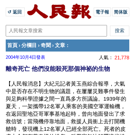
↺ 返回 
電子報
简体版
首頁
分欄目
奇聞
文章
›
›
›
：
2004年10月4日
發表
人氣：
21,778
離奇死亡 他們沒能殺死那個神祕的生物
【人民報消息】大紀元記者黃玉燕綜合報導，大氣
中是否存在不明生物的議題，在屢屢災難事件發生
與足夠科學證據之間一直爲多方所議論。1939年的
夏天，一架攜帶12名軍人乘客的美國空軍運輸機，
在返回聖地亞哥軍事基地起時，曾向地面發出了求
救信號；當飛機停靠地面，救援人員衝上去打開機
艙時，發現機上12名軍人已經全部死亡。死者的皮