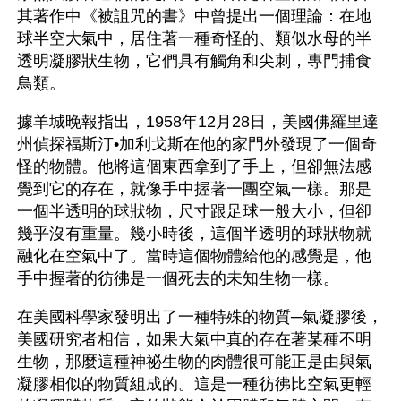
其著作中《被詛咒的書》中曾提出一個理論：在地
球半空大氣中，居住著一種奇怪的、類似水母的半
透明凝膠狀生物，它們具有觸角和尖刺，專門捕食
鳥類。
據羊城晚報指出，1958年12月28日，美國佛羅里達
州偵探福斯汀•加利戈斯在他的家門外發現了一個奇
怪的物體。他將這個東西拿到了手上，但卻無法感
覺到它的存在，就像手中握著一團空氣一樣。那是
一個半透明的球狀物，尺寸跟足球一般大小，但卻
幾乎沒有重量。幾小時後，這個半透明的球狀物就
融化在空氣中了。當時這個物體給他的感覺是，他
手中握著的彷彿是一個死去的未知生物一樣。
在美國科學家發明出了一種特殊的物質─氣凝膠後，
美國研究者相信，如果大氣中真的存在著某種不明
生物，那麼這種神祕生物的肉體很可能正是由與氣
凝膠相似的物質組成的。這是一種彷彿比空氣更輕