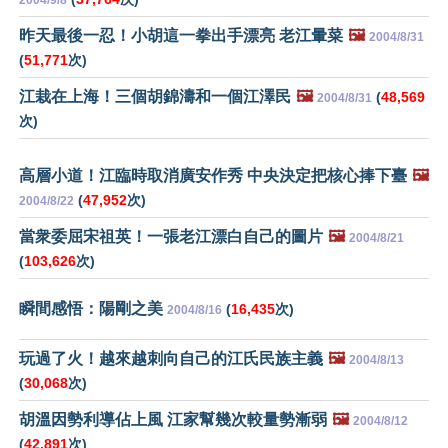
2004/9/8
昨天最後一忍！小胡這一拳出手漂亮 老江暈菜
🖼️
2004/8/31
(
51,771
次)
江栽在上海！三個胡錦濤和一個江澤民
🖼️
(
48,569
2004/8/31
次)
高層小道！江臨時取消廣安作秀 中央決定把核心捧下臺
🖼️
(
47,952
次)
2004/8/22
當衆委屈宋祖英！一張老江漂白自己的圖片
🖼️
2004/8/21
(
103,626
次)
瞬間感悟：陽剛之美
(
16,435
次)
2004/8/16
玩過了火！越來越刺向自己的江氏民族主義
🖼️
2004/8/13
(
30,068
次)
胡溫因勢利導佔上風 江家幫幾次較量勢漸弱
🖼️
2004/8/12
(
42,891
次)