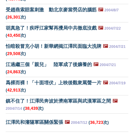
受趙燕索賠案刺激 動北京麥當勞店的腦筋
🖼️
2004/8/7
(
26,301
次)
胡真急了！疾呼江家幫再攪局中共徹底沒戲
🖼️
2004/7/22
(
43,450
次)
怕暗殺冒充小胡！新華網揭江澤民面臨大洗牌
🖼️
2004/7/21
(
29,508
次)
江過繼三個「親兒」 陸軍成了後孃養的
🖼️
2004/7/21
(
24,863
次)
爲裸而裸！「十面埋伏」上映後觀衆罵聲一片
🖼️
2004/7/19
(
42,913
次)
鎮不住了！江澤民奔波於濟南軍區與武漢軍區之間
🖼️
(
38,439
次)
2004/7/14
江澤民和瀋陽軍區關係緊張
🖼️
(
36,723
次)
2004/7/12