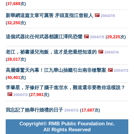
(
37,689
次)
新華網這篇文章可厲害 矛頭直指江曾殺人
🖼️
2004/7/5
(
32,250
次)
這個武器比任何武器都讓江澤民恐懼
🖼️
(
29,225
次)
2004/7/5
老江，祕書湯兒泡飯，這才是您最想知道的
🖼️
2004/7/4
(
28,017
次)
高層爆驚天內幕！江九華山抽籤引出南非槍擊案
🖼️
2004/7/3
(
40,401
次)
李肇星，牙修好了腦子進泔水，難道還非要教你這樣說？
🖼️
(
27,981
次)
2004/7/2
我忘記了她舉行婚禮的日子
(
17,687
次)
2004/7/2
Copyright© RMB Public Foundation Inc.
All Rights Reserved