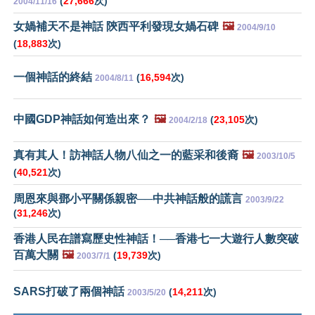
(
27,666
次)
2004/11/16
女媧補天不是神話 陝西平利發現女媧石碑
🖼️
2004/9/10
(
18,883
次)
一個神話的終結
(
16,594
次)
2004/8/11
中國GDP神話如何造出來？
🖼️
(
23,105
次)
2004/2/18
真有其人！訪神話人物八仙之一的藍采和後裔
🖼️
2003/10/5
(
40,521
次)
周恩來與鄧小平關係親密──中共神話般的謊言
2003/9/22
(
31,246
次)
香港人民在譜寫歷史性神話！──香港七一大遊行人數突破
百萬大關
🖼️
(
19,739
次)
2003/7/1
SARS打破了兩個神話
(
14,211
次)
2003/5/20