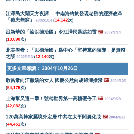
江澤民大鬧天方夜譚──中南海終於發現老鄧的經濟改革
「後患無窮」
(
14,142
次)
2002/1/14
呂新華的「論以德治國」令江澤民暴跳如雷
🖼️
2002/1/14
(
13,090
次)
北美學者：「以德治國」爲中心「堅持黨的領導」是無稽
之談
(
12,140
次)
2002/1/13
更多文章導讀：
2004年10月26日
敢當衆向江撒嬌的女人 國慶公然向胡錦濤撒潑
🖼️
2004/10/1
(
54,175
次)
上海幫又遭一擊！號稱世界第一高樓硬停工
🖼️
2004/9/28
(
42,082
次)
120萬高幹家屬境外定居 中共在太平間裏化妝
🖼️
2004/9/22
(
44,451
次)