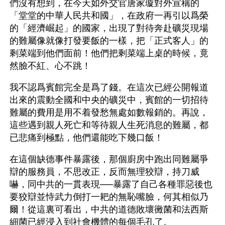
們沒有想到，在今天如外交官唐家璇對外宣稱的
「堂堂的中華人民共和國」，在政府一再引以爲榮
的「經濟崛起」的國家，出現了對待奔赴礦災現場
的難屬像就像打發要飯的一樣，把「正式客人」的
剩菜端到他們面前！他們把剩菜端上桌的時候，竟
然臉不紅、心不跳！
我不認爲賓館完全是爲了錢。在這次已經公開報道
出來的震動全國和中央的礦災中，賓館的一切招待
難屬的費用是用不着發愁無處如數報銷的。再說，
這些遇到親人死亡和等待親人生死消息的難屬，都
已悲痛到極點，他們還能吃下幾口飯！
在這個缺德事件暴露後，那個廚房中跑出同難屬爭
辯的服務員，不思改正，反而無理狡辯，持刀威
嚇，同中共的一貫表現──暴露了自己各種罪惡後也
要狡辯並恃武力倒打一耙的無恥嘴臉，何其相似乃
爾！從這裏可看出，中共的道德敗壞黴菌和法西斯
細菌已經浸入到社會機體的每個毛孔了。