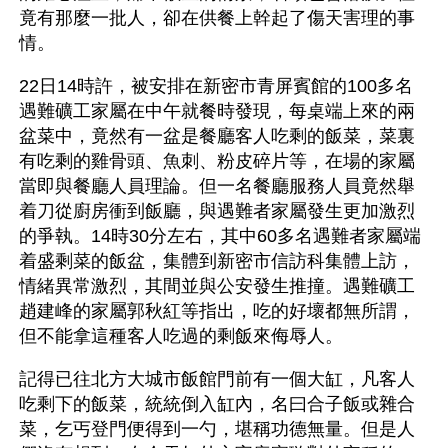
竟有那麼一批人，卻在供餐上幹起了傷天害理的事
情。
22日14時許，被安排在新密市青屏賓館的100多名
遇難礦工家屬在中午就餐時發現，每桌端上來的兩
盆菜中，竟然有一盆是餐廳客人吃剩的飯菜，菜裏
有吃剩的雞骨頭、魚刺、粉皮碎片等，在場的家屬
當即與餐廳人員理論。但一名餐廳服務人員竟然舉
着刀從廚房衝到飯廳，與遇難者家屬發生更加激烈
的爭執。14時30分左右，其中60多名遇難者家屬端
着盛剩菜的飯盆，集體到新密市信訪科集體上訪，
情緒異常激烈，其間並與公安發生推撞。遇難礦工
趙建峰的家屬郭秋紅等指出，吃的好壞都無所謂，
但不能拿這種客人吃過的剩飯來侮辱人。
記得已往北方大城市飯館門前有一個大缸，凡客人
吃剩下的飯菜，統統倒入缸內，名曰合子飯或雜合
菜，乞丐登門便得到一勺，堪稱功德無量。但是人