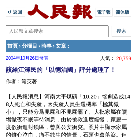
↺ 返回 
電子報
简体版
首頁
分欄目
時事
文章
›
›
›
：
2004年10月26日
發表
人氣：
20,759
該給江澤民的「以德治國」評分處理了！
作者：範英著
【人民報消息】河南大平煤礦「10.20」慘劇造成14
8人死亡和失蹤，因失蹤人員生還機率「極其微
小」，只能分爲見屍和不見屍罷了。大批家屬在礦
場徹夜不眠等待消息，由於搶救進度緩慢，家屬一
度欲衝進封鎖區，曾與公安衝突。照片中顯示家屬
的錐心泣血，痛不欲生的情景，石頭也會落淚。但