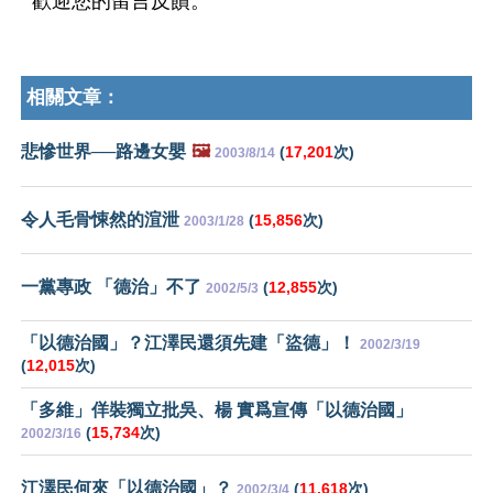
歡迎您的留言反饋。
相關文章：
悲慘世界──路邊女嬰
🖼️
(
17,201
次)
2003/8/14
令人毛骨悚然的渲泄
(
15,856
次)
2003/1/28
一黨專政 「德治」不了
(
12,855
次)
2002/5/3
「以德治國」？江澤民還須先建「盜德」！
2002/3/19
(
12,015
次)
「多維」佯裝獨立批吳、楊 實爲宣傳「以德治國」
(
15,734
次)
2002/3/16
江澤民何來「以德治國」？
(
11,618
次)
2002/3/4