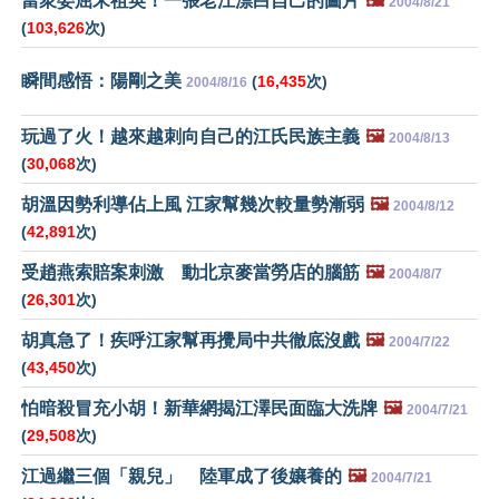
當衆委屈宋祖英！一張老江漂白自己的圖片
🖼️
2004/8/21
(
103,626
次)
瞬間感悟：陽剛之美
(
16,435
次)
2004/8/16
玩過了火！越來越刺向自己的江氏民族主義
🖼️
2004/8/13
(
30,068
次)
胡溫因勢利導佔上風 江家幫幾次較量勢漸弱
🖼️
2004/8/12
(
42,891
次)
受趙燕索賠案刺激 動北京麥當勞店的腦筋
🖼️
2004/8/7
(
26,301
次)
胡真急了！疾呼江家幫再攪局中共徹底沒戲
🖼️
2004/7/22
(
43,450
次)
怕暗殺冒充小胡！新華網揭江澤民面臨大洗牌
🖼️
2004/7/21
(
29,508
次)
江過繼三個「親兒」 陸軍成了後孃養的
🖼️
2004/7/21