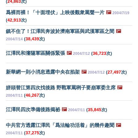
(
24,863
次)
爲裸而裸！「十面埋伏」上映後觀衆罵聲一片
🖼️
2004/7/19
(
42,913
次)
鎮不住了！江澤民奔波於濟南軍區與武漢軍區之間
🖼️
(
38,439
次)
2004/7/14
江澤民和瀋陽軍區關係緊張
🖼️
(
36,723
次)
2004/7/12
新華網一則小消息透露中央在掐架
🖼️
(
27,497
次)
2004/7/12
姘頭替江第四次找後路 野戰軍罵咧子要崩軍委主席
🖼️
(
46,267
次)
2004/7/11
江澤民四次準備後路揭祕
🖼️
(
35,845
次)
2004/7/11
中共官方透露江澤民「爲法輪功活着」的幾件趣聞
🖼️
(
37,275
次)
2004/7/11