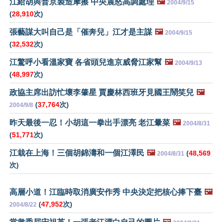
江給胡與普京製造摩擦 中央震怒高調處理
🖼️
2004/9/15
(
28,910
次)
張藝謀大叫自己是「催奔兒」江才是主謀
🖼️
2004/9/15
(
32,532
次)
江驚呼小看溫家寶 各省頭兒進京威脅江家幫
🖼️
2004/9/13
(
48,997
次)
政協主席出訪忙壞李肇星 賈慶林西班牙見國王鬧笑兒
🖼️
(
37,764
次)
2004/9/8
昨天最後一忍！小胡這一拳出手漂亮 老江暈菜
🖼️
2004/8/31
(
51,771
次)
江栽在上海！三個胡錦濤和一個江澤民
🖼️
(
48,569
2004/8/31
次)
高層小道！江臨時取消廣安作秀 中央決定把核心捧下臺
🖼️
(
47,952
次)
2004/8/22