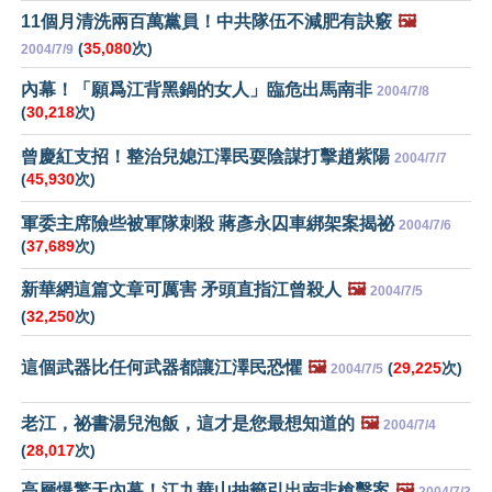
11個月清洗兩百萬黨員！中共隊伍不減肥有訣竅
🖼️
(
35,080
次)
2004/7/9
內幕！「願爲江背黑鍋的女人」臨危出馬南非
2004/7/8
(
30,218
次)
曾慶紅支招！整治兒媳江澤民耍陰謀打擊趙紫陽
2004/7/7
(
45,930
次)
軍委主席險些被軍隊刺殺 蔣彥永囚車綁架案揭祕
2004/7/6
(
37,689
次)
新華網這篇文章可厲害 矛頭直指江曾殺人
🖼️
2004/7/5
(
32,250
次)
這個武器比任何武器都讓江澤民恐懼
🖼️
(
29,225
次)
2004/7/5
老江，祕書湯兒泡飯，這才是您最想知道的
🖼️
2004/7/4
(
28,017
次)
高層爆驚天內幕！江九華山抽籤引出南非槍擊案
🖼️