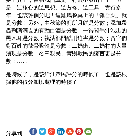
要工具」，當初我們真是「有眼不泰山」了！但
是，江核心的這思想、這方略、這工具，實行多
年，也該評個分吧！這難屬餐桌上的「雜合菜」就
是分數！另外，中秋節的廁所月餅是分數；添加殺
蟲劑滴滴畏的有勁白酒是分數；一得閣墨汁泡出的
黑木耳是分數；執法部門酷刑迫害是分數；貪官們
對百姓的敲骨吸髓是分數；二奶街、二奶村的大量
湧現是分數；名曰親民、實則欺民的謊言更是分
數；……
是時候了，是該給江澤民評分的時候了！也是該根
據他的得分加以處理的時候了！
分享到：