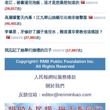
老江，祕書湯兒泡飯，這才是您最想知道的
🖼️
2004/7/4
(
28,017
次)
高層爆驚天內幕！江九華山抽籤引出南非槍擊案
🖼️
2004/7/3
(
40,401
次)
李肇星，牙修好了腦子進泔水，難道還非要教你這樣說？
🖼️
(
27,981
次)
2004/7/2
我忘記了她舉行婚禮的日子
(
17,687
次)
2004/7/2
Copyright© RMB Public Foundation Inc.
All Rights Reserved
人民報網站服務條款
關於我們
反饋信箱：
editor@renminbao.com