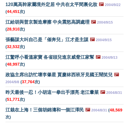
120萬高幹家屬境外定居 中共在太平間裏化妝
🖼️
2004/9/22
(
44,451
次)
江給胡與普京製造摩擦 中央震怒高調處理
🖼️
2004/9/15
(
28,910
次)
張藝謀大叫自己是「催奔兒」江才是主謀
🖼️
2004/9/15
(
32,532
次)
江驚呼小看溫家寶 各省頭兒進京威脅江家幫
🖼️
2004/9/13
(
48,997
次)
政協主席出訪忙壞李肇星 賈慶林西班牙見國王鬧笑兒
🖼️
(
37,764
次)
2004/9/8
昨天最後一忍！小胡這一拳出手漂亮 老江暈菜
🖼️
2004/8/31
(
51,771
次)
江栽在上海！三個胡錦濤和一個江澤民
🖼️
(
48,569
2004/8/31
次)