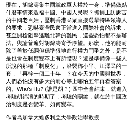
現在，胡錦濤集中國黨政軍大權於一身，準備做點
什麼事情來造福中國、中國人民呢？抓捕上訪訴苦
的中國老百姓，壓制香港民衆直接選舉特區領導人
的要求，恐嚇臺灣民衆正當進入國際社會的訴求，
甚至開槍阻擊逃離北韓的難民，這些恐怕都不是辦
法。輿論普遍對胡錦濤寄予厚望。那麼，他的能耐
除了善於低調但穩準狠地進行權力鬥爭之外，是不
是也會在制度變革上有所體現？還是準備像一些人
所說的那種「制度化」，沿襲鄧小平、江澤民的一
套，「再幹一個二十年」？在今天的中國與世界，
人們恐怕沒有多大的耐心等上哪怕五年再看答案
的。Who's Hu? (誰是胡？) 四中全會結束，就進入
考驗胡錦濤的時期了；考驗的關鍵，就在於中國政
治制度是否變革、如何變革。
作者爲加拿大維多利亞大學政治學教授