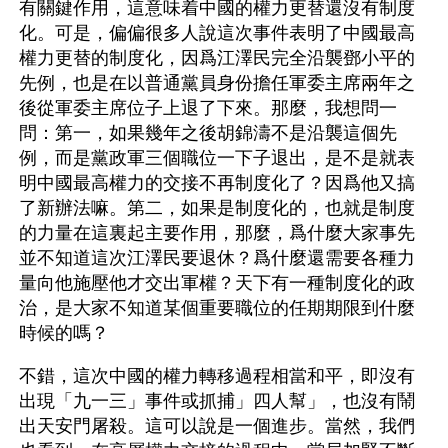
有關鍵作用，這意味着中國的權力更替還沒有制度
化。可是，偏偏很多人說這次事件表明了中國最高
權力更替的制度化，因爲江澤民完全沿襲鄧小平的
先例，也是在以普通黨員身份擔任軍委主席兩年之
後從軍委主席位子上退了下來。那麼，我想問一
問：第一，如果幾年之後胡錦濤不是沿襲這個先
例，而是黨政軍三個職位一下子退出，是不是就表
明中國最高權力的交接不再制度化了？因爲他又搞
了新辦法嘛。第二，如果是制度化的，也就是制度
的力量在這裏起主要作用，那麼，爲什麼大家事先
並不知道這次江澤民要退休？爲什麼還需要各種力
量向他施壓他才交出軍權？天下有一種制度化的政
治，是大家不知道某個重要職位的任期期限到什麼
時候的嗎？
不錯，這次中國的權力轉移過程相當和平，即沒有
出現「九一三」事件或抓捕」四人幫」，也沒有鬧
出天安門屠殺。這可以說是一個進步。當然，我們