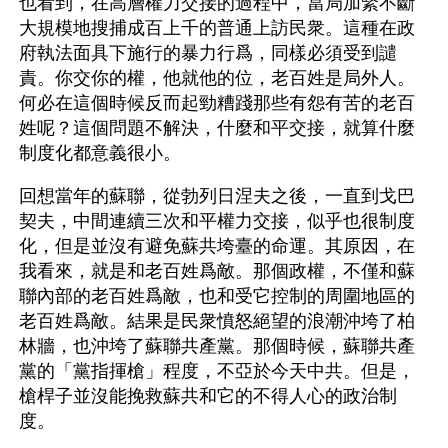
也看到，在高層權力交接的過程中，當局加緊不斷
大規模地搜捕成百上千的普通上訪民衆。這種在政
府執法面具下施行的暴力行爲，同樣必須受到譴
責。你交你的權，他就他的位，老百姓是局外人。
何必在這個時候反而起勁糟踐那些有怨有苦的老百
姓呢？這個問題不解決，什麼和平交接，就算什麼
制度化都意義很小。
回想當年的蘇聯，從勃列日涅夫之後，一直到戈巴
契夫，中間連續三次和平權力交接，似乎也很制度
化，但是並沒有避免蘇共垮臺的命運。其原因，在
我看來，就是和老百姓爲敵。那個政權，不僅和蘇
聯內部的老百姓爲敵，也和受它控制的周圍地區的
老百姓爲敵。結果是民衆憤怒絕望的浪潮沖垮了柏
林牆，也沖垮了蘇聯共產黨。那個時候，蘇聯共產
黨的「黨指揮槍」程度，不亞於今天中共。但是，
槍桿子並沒能挽救蘇共和它的不得人心的政治制
度。