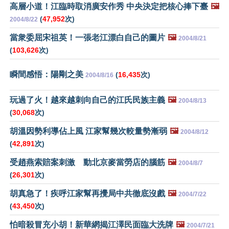
高層小道！江臨時取消廣安作秀 中央決定把核心捧下臺
🖼️
(
47,952
次)
2004/8/22
當衆委屈宋祖英！一張老江漂白自己的圖片
🖼️
2004/8/21
(
103,626
次)
瞬間感悟：陽剛之美
(
16,435
次)
2004/8/16
玩過了火！越來越刺向自己的江氏民族主義
🖼️
2004/8/13
(
30,068
次)
胡溫因勢利導佔上風 江家幫幾次較量勢漸弱
🖼️
2004/8/12
(
42,891
次)
受趙燕索賠案刺激 動北京麥當勞店的腦筋
🖼️
2004/8/7
(
26,301
次)
胡真急了！疾呼江家幫再攪局中共徹底沒戲
🖼️
2004/7/22
(
43,450
次)
怕暗殺冒充小胡！新華網揭江澤民面臨大洗牌
🖼️
2004/7/21