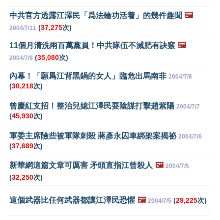
中共官方透露江澤民「爲法輪功活着」的幾件趣聞
🖼️
(
37,275
次)
2004/7/11
11個月清洗兩百萬黨員！中共隊伍不減肥有訣竅
🖼️
(
35,080
次)
2004/7/9
內幕！「願爲江背黑鍋的女人」臨危出馬南非
2004/7/8
(
30,218
次)
曾慶紅支招！整治兒媳江澤民耍陰謀打擊趙紫陽
2004/7/7
(
45,930
次)
軍委主席險些被軍隊刺殺 蔣彥永囚車綁架案揭祕
2004/7/6
(
37,689
次)
新華網這篇文章可厲害 矛頭直指江曾殺人
🖼️
2004/7/5
(
32,250
次)
這個武器比任何武器都讓江澤民恐懼
🖼️
(
29,225
次)
2004/7/5