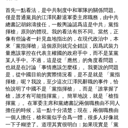
首先一點看法，是中共制度中和軍隊的關係問題。
僅是普通黨員的江澤民辭退軍委主席職務，由中共
總書記胡錦濤接任，一般輿論認爲這是中共」黨指
揮槍」原則的體現。我的看法有所不同。當然，正
像有些論者一針見血地指出的，在現代政治中，本
來「黨指揮槍」這個原則就完全錯誤，因爲武裝力
量應該掌控在代表主權國的政府手中，而不是某黨
某人手中。不過，這是從「應然」的角度看問題，
也就是在討論「事情應該怎麼樣」。我要說的問題
是，從中國目前的實際情況看，是不是就是 「黨指
揮槍」呢？我說，至少這次江澤民辭職的事件，恰
恰說明了中國不是「黨指揮槍」，而是「誰掌握了
槍，誰才有可能指揮黨」。簡單地說，就是「槍指
揮黨 」。在軍委主席和黨總書記兩個職務由不同人
擔任的時候，這一點十分清楚；現在，兩個職務由
一個人擔任，槍和黨似乎合爲一體，很多人好像就
一下子糊塗了。道理其實很明白：如果現實是「黨