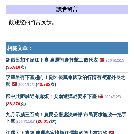
讀者留言
歡迎您的留言反饋。
相關文章：
胡借呂加平踹江下臺 高層智囊抨擊三個代表
🖼️
2004/12/15
(
35,916
次)
李肇星有下臺趨向！副外長戴秉國政治行情有凌駕外長之
勢
🖼️
(
40,792
次)
2004/12/6
跟中共距離近有麻煩！安南遭彈劾要求下臺
🖼️
2004/12/3
(
38,279
次)
九月示威三百萬！農民公審處決幹部 市民要求黨政一把手
下臺
(
26,337
次)
2004/11/17
江澤民下臺後 澳洲專家懷疑江澤慧的智力有缺陷
🖼️