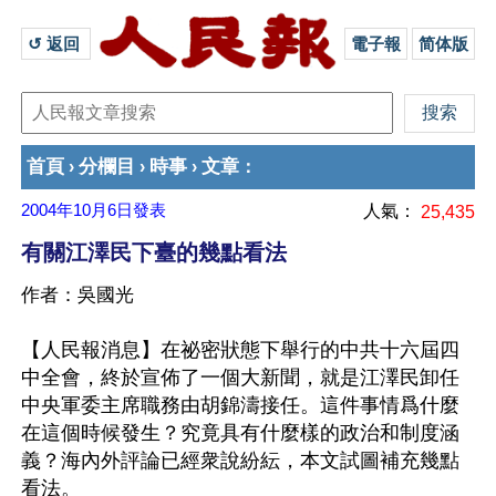
↺ 返回 
電子報
简体版
首頁
分欄目
時事
文章
›
›
›
：
2004年10月6日
發表
人氣：
25,435
有關江澤民下臺的幾點看法
作者：吳國光
【人民報消息】在祕密狀態下舉行的中共十六屆四
中全會，終於宣佈了一個大新聞，就是江澤民卸任
中央軍委主席職務由胡錦濤接任。這件事情爲什麼
在這個時候發生？究竟具有什麼樣的政治和制度涵
義？海內外評論已經衆說紛紜，本文試圖補充幾點
看法。