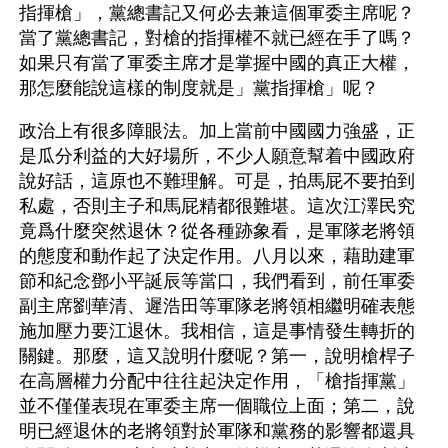
指揮槍」，黨總書記又何必去兼這個軍委主席呢？
當了黨總書記，對槍的指揮權不就已經在手了嗎？
如果只有當了軍委主席才是掌握中國的真正大權，
那怎麼能說這樣的制度就是」黨指揮槍」呢？
政治上有很多障眼法。加上當前中國國力強盛，正
是瓜分利益的大好場所，不少人願意幫着中國政府
說好話，這原也不難理解。可是，拍馬屁不要拍到
私處，否則主子和馬屁精都很難堪。這次江澤民究
竟爲什麼突然退休？從各種跡象看，是軍隊老將領
的態度和動作起了決定作用。八月以來，藉助建軍
節和紀念鄧小平誕辰等當口，我們看到，前任軍委
副主席劉華清、遲浩田等軍隊老將領相繼明確表態
施加壓力要江退休。我相信，這是事情發生轉折的
關鍵。那麼，這又說明什麼呢？第一，說明槍桿子
在高層權力分配中往往起決定作用，「槍指揮黨」
並不僅僅表現在軍委主席一個職位上面；第二，說
明已經退休的老將領對於軍隊和黨務的影響都還具