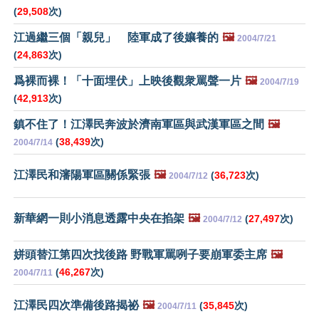
(
29,508
次)
江過繼三個「親兒」 陸軍成了後孃養的
🖼️
2004/7/21
(
24,863
次)
爲裸而裸！「十面埋伏」上映後觀衆罵聲一片
🖼️
2004/7/19
(
42,913
次)
鎮不住了！江澤民奔波於濟南軍區與武漢軍區之間
🖼️
(
38,439
次)
2004/7/14
江澤民和瀋陽軍區關係緊張
🖼️
(
36,723
次)
2004/7/12
新華網一則小消息透露中央在掐架
🖼️
(
27,497
次)
2004/7/12
姘頭替江第四次找後路 野戰軍罵咧子要崩軍委主席
🖼️
(
46,267
次)
2004/7/11
江澤民四次準備後路揭祕
🖼️
(
35,845
次)
2004/7/11