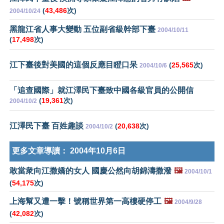
(
43,486
次)
2004/10/24
黑龍江省人事大變動 五位副省級幹部下臺
2004/10/11
(
17,498
次)
江下臺後對美國的這個反應目瞪口呆
(
25,565
次)
2004/10/6
「追查國際」就江澤民下臺致中國各級官員的公開信
(
19,361
次)
2004/10/2
江澤民下臺 百姓趣談
(
20,638
次)
2004/10/2
更多文章導讀：
2004年10月6日
敢當衆向江撒嬌的女人 國慶公然向胡錦濤撒潑
🖼️
2004/10/1
(
54,175
次)
上海幫又遭一擊！號稱世界第一高樓硬停工
🖼️
2004/9/28
(
42,082
次)