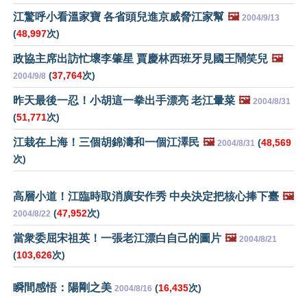
江驚呼小看溫家寶 各省頭兒進京威脅江家幫
🖼️
2004/9/13
(
48,997
次)
政協主席出訪忙壞李肇星 賈慶林西班牙見國王鬧笑兒
🖼️
(
37,764
次)
2004/9/8
昨天最後一忍！小胡這一拳出手漂亮 老江暈菜
🖼️
2004/8/31
(
51,771
次)
江栽在上海！三個胡錦濤和一個江澤民
🖼️
(
48,569
2004/8/31
次)
高層小道！江臨時取消廣安作秀 中央決定把核心捧下臺
🖼️
(
47,952
次)
2004/8/22
當衆委屈宋祖英！一張老江漂白自己的圖片
🖼️
2004/8/21
(
103,626
次)
瞬間感悟：陽剛之美
(
16,435
次)
2004/8/16