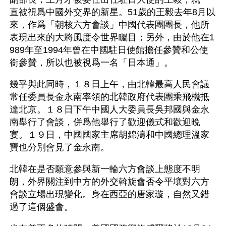
直被視爲中國外交界的新星。51歲的王毅去年8月以
來，作爲「朝核六方會談」中國代表團團長，他所
表現出來的大將風度令世界矚目；另外，由於他在1
989年至1994年曾在中國駐日使館擔任參贊和公使
銜參贊，所以也被視爲一名「日本通」。 
幾乎與此同時，１８日上午，由北韓最高人民會議
常任委員長金永南率領的北韓政府代表團乘飛機抵
達北京。１８日下午中國人大委員長吳邦國與金永
南舉行了會談，併爲他舉行了歡迎儀式和歡迎晚
宴。１９日，中國國家主席胡錦濤和中國總理溫家
寶也分別會見了金永南。 
北韓在是否願意參與新一輪六方會談上態度不明
朗，外界關注到中方的外交斡旋會否令平壤對六方
會談立場出現變化。身在西亞的唐家璇，自然又錯
過了這個盛會。 