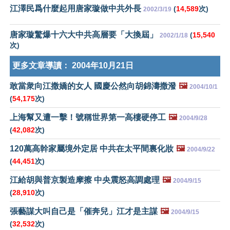
江澤民爲什麼起用唐家璇做中共外長
(
14,589
次)
2002/3/19
唐家璇驚爆十六大中共高層要「大換屆」
(
15,540
2002/1/18
次)
更多文章導讀：
2004年10月21日
敢當衆向江撒嬌的女人 國慶公然向胡錦濤撒潑
🖼️
2004/10/1
(
54,175
次)
上海幫又遭一擊！號稱世界第一高樓硬停工
🖼️
2004/9/28
(
42,082
次)
120萬高幹家屬境外定居 中共在太平間裏化妝
🖼️
2004/9/22
(
44,451
次)
江給胡與普京製造摩擦 中央震怒高調處理
🖼️
2004/9/15
(
28,910
次)
張藝謀大叫自己是「催奔兒」江才是主謀
🖼️
2004/9/15
(
32,532
次)