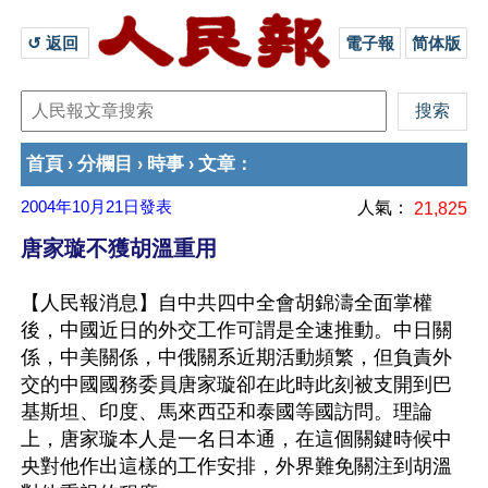
↺ 返回 
電子報
简体版
首頁
分欄目
時事
文章
›
›
›
：
2004年10月21日
發表
人氣：
21,825
唐家璇不獲胡溫重用
【人民報消息】自中共四中全會胡錦濤全面掌權
後，中國近日的外交工作可謂是全速推動。中日關
係，中美關係，中俄關系近期活動頻繁，但負責外
交的中國國務委員唐家璇卻在此時此刻被支開到巴
基斯坦、印度、馬來西亞和泰國等國訪問。理論
上，唐家璇本人是一名日本通，在這個關鍵時候中
央對他作出這樣的工作安排，外界難免關注到胡溫