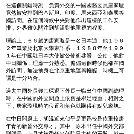
在這個關鍵時刻，負責外交的中國國務委員唐家璇
竟然被安排到巴基斯坦、印度、馬來西亞和泰國等
國訪問。在這個時候中央對他作出這樣的工作安
排，外界難免關注到胡溫對他重視的程度。 
理論上，６６歲的唐家璇是一名日本通，他１９６
２年畢業於北京大學東語系，１９８８年至１９９
１年任中國駐日本大使館公使銜參贊、公使，他對
中日關係，理應十分熟悉。偏偏這個時候他卻在國
外訪問，無法抽身在北京重地運籌帷幄，時機上可
謂是十分巧合。 
過去中國外長錢其琛退下外長一職出任中國副總理
時，在中國的外交問題上依舊是舉足輕重，相對之
下，唐家璇現時的位置和角色就顯得有點兒尷尬。 
在中日問題上，胡溫近來似乎是更爲較爲依重較唐
年青的新晉外交專才。其中，原本出任中國外交部
副部長，上月才被委任出任駐日大使的王毅，就一