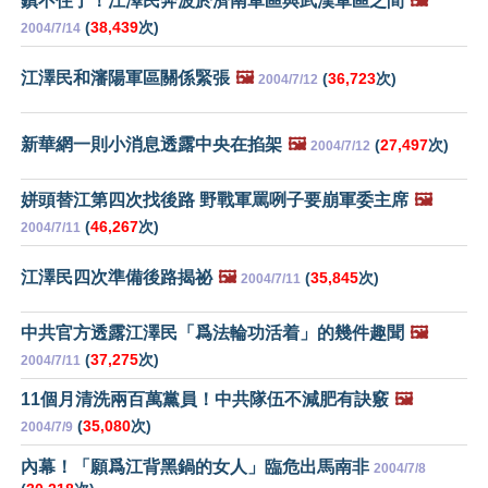
鎮不住了！江澤民奔波於濟南軍區與武漢軍區之間
🖼️
(
38,439
次)
2004/7/14
江澤民和瀋陽軍區關係緊張
🖼️
(
36,723
次)
2004/7/12
新華網一則小消息透露中央在掐架
🖼️
(
27,497
次)
2004/7/12
姘頭替江第四次找後路 野戰軍罵咧子要崩軍委主席
🖼️
(
46,267
次)
2004/7/11
江澤民四次準備後路揭祕
🖼️
(
35,845
次)
2004/7/11
中共官方透露江澤民「爲法輪功活着」的幾件趣聞
🖼️
(
37,275
次)
2004/7/11
11個月清洗兩百萬黨員！中共隊伍不減肥有訣竅
🖼️
(
35,080
次)
2004/7/9
內幕！「願爲江背黑鍋的女人」臨危出馬南非
2004/7/8