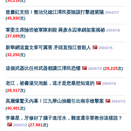
(
30,218
次)
曾慶紅支招！整治兒媳江澤民耍陰謀打擊趙紫陽
2004/7/7
(
45,930
次)
軍委主席險些被軍隊刺殺 蔣彥永囚車綁架案揭祕
2004/7/6
(
37,689
次)
新華網這篇文章可厲害 矛頭直指江曾殺人
🖼️
2004/7/5
(
32,250
次)
這個武器比任何武器都讓江澤民恐懼
🖼️
(
29,225
次)
2004/7/5
老江，祕書湯兒泡飯，這才是您最想知道的
🖼️
2004/7/4
(
28,017
次)
高層爆驚天內幕！江九華山抽籤引出南非槍擊案
🖼️
2004/7/3
(
40,401
次)
李肇星，牙修好了腦子進泔水，難道還非要教你這樣說？
🖼️
(
27,981
次)
2004/7/2