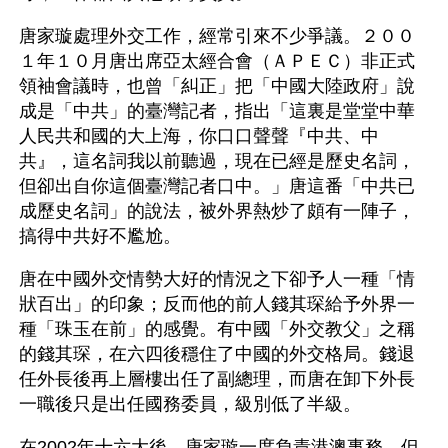
唐家璇處理外交工作，經常引來不少爭議。２００
１年１０月唐出席亞太經合會（ＡＰＥＣ）非正式
領袖會議時，也曾「糾正」把「中國大陸政府」說
成是「中共」的臺灣記者，指出「這裏是堂堂中華
人民共和國的大上海，你口口聲聲『中共、中
共』，這名詞我以前聽過，現在已經是歷史名詞，
但卻出自你這個臺灣記者口中。」唐這番「中共已
成歷史名詞」的說法，被外界熱炒了頗有一陣子，
搞得中共好不尷尬。 
唐在中國外交情勢大好的情況之下卻予人一種「情
狀百出」的印象；反而他的前人錢其琛給予外界一
種「珠玉在前」的感覺。有中國「外交教父」之稱
的錢其琛，在六四後穩住了中國的外交格局。錢退
任外長後再上層樓出任了副總理，而唐在卸下外長
一職後只是出任國務委員，級別低了半級。 
在2002年十六大後，唐家璇一度負責港澳事務，但