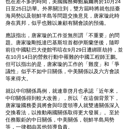
也在差不多的時間，美國國務卿鮑威爾將於10月24
日至25日訪華。外界關注到，雙方屆時將就包括臺
海局勢以及朝鮮半島等問題交換意見，唐家璇此時
身在異邦，似乎也難以兼顧有關會談的預備。 
應該指出，唐家璇的工作並無所謂「不重要」的問
題。唐家璇剛抵達巴基斯坦首都伊斯蘭堡後，隨即
前往中國駐巴大使館弔唁在9月29日遭綁匪劫持，並
在10月14日的營救行動中罹難的中國工程師王鵬。
但可以指出的是，唐家璇的工作的「難度」和「爭
議性」似乎不如中日關係，中美關係以及六方會談
等來得大。 
就以中印關係爲例，就連章啓月也承認「近年來，
中印關係得到較大改善」，所以「在這個背景下，
唐家璇國務委員將會與印度領導人就雙邊關係深入
交換看法，以推動兩國關係取得更大發展」。至於
任務艱鉅的中日關係，中美關係，朝鮮半島局勢
等，一律都由其他領導負責。 