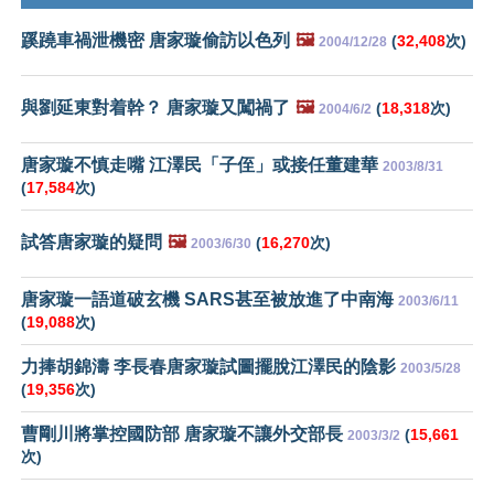
蹊蹺車禍泄機密 唐家璇偷訪以色列
🖼️
(
32,408
次)
2004/12/28
與劉延東對着幹？ 唐家璇又闖禍了
🖼️
(
18,318
次)
2004/6/2
唐家璇不慎走嘴 江澤民「子侄」或接任董建華
2003/8/31
(
17,584
次)
試答唐家璇的疑問
🖼️
(
16,270
次)
2003/6/30
唐家璇一語道破玄機 SARS甚至被放進了中南海
2003/6/11
(
19,088
次)
力捧胡錦濤 李長春唐家璇試圖擺脫江澤民的陰影
2003/5/28
(
19,356
次)
曹剛川將掌控國防部 唐家璇不讓外交部長
(
15,661
2003/3/2
次)