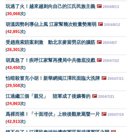
玩過了火！越來越刺向自己的江氏民族主義
🖼️
2004/8/13
(
30,068
次)
胡溫因勢利導佔上風 江家幫幾次較量勢漸弱
🖼️
2004/8/12
(
42,891
次)
受趙燕索賠案刺激 動北京麥當勞店的腦筋
🖼️
2004/8/7
(
26,301
次)
胡真急了！疾呼江家幫再攪局中共徹底沒戲
🖼️
2004/7/22
(
43,450
次)
怕暗殺冒充小胡！新華網揭江澤民面臨大洗牌
🖼️
2004/7/21
(
29,508
次)
江過繼三個「親兒」 陸軍成了後孃養的
🖼️
2004/7/21
(
24,863
次)
爲裸而裸！「十面埋伏」上映後觀衆罵聲一片
🖼️
2004/7/19
(
42,913
次)