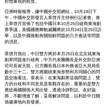
對他重視的程度。 
亞洲時報報導，據中國外交部網站，10月19日下
午，中國外交部發言人章啓月主持例行記者會。會
上章啓月宣佈了包括中國日本10月25日磋商東海劃
界爭議，美國國務卿鮑威爾將於10月24日至25日訪
華，以及中國推動有關朝鮮問題的六方會談等問題
的消息。
章啓月指出，中日雙方將於本月25日在北京就東海
劃界問題進行磋商，中方代表團團長是外交部亞洲
司司長崔天凱，日方團長爲日本外務省亞大局局長
藪中三十二。雙方將圍繞東海形勢和共同關心的問
題交換看法。章表示：在東海劃界這個問題上，雙
方的分歧和不同意見是客觀存在的，重要的是雙方
應從兩國關係大局出發，透過冷靜對話、友好協
商，不斷增進了解，妥善解決問題，以利於中日關
係健康地向前發展。 