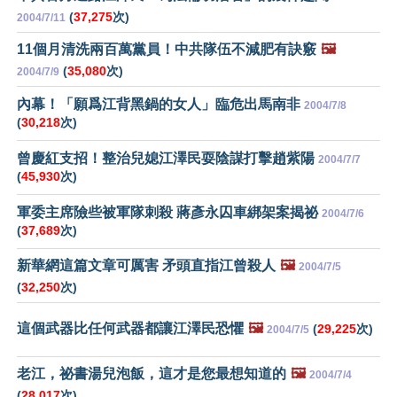
(
37,275
次)
2004/7/11
11個月清洗兩百萬黨員！中共隊伍不減肥有訣竅
🖼️
(
35,080
次)
2004/7/9
內幕！「願爲江背黑鍋的女人」臨危出馬南非
2004/7/8
(
30,218
次)
曾慶紅支招！整治兒媳江澤民耍陰謀打擊趙紫陽
2004/7/7
(
45,930
次)
軍委主席險些被軍隊刺殺 蔣彥永囚車綁架案揭祕
2004/7/6
(
37,689
次)
新華網這篇文章可厲害 矛頭直指江曾殺人
🖼️
2004/7/5
(
32,250
次)
這個武器比任何武器都讓江澤民恐懼
🖼️
(
29,225
次)
2004/7/5
老江，祕書湯兒泡飯，這才是您最想知道的
🖼️
2004/7/4
(
28,017
次)