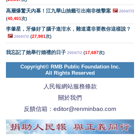
高層爆驚天內幕！江九華山抽籤引出南非槍擊案
🖼️
2004/7/3
(
40,401
次)
李肇星，牙修好了腦子進泔水，難道還非要教你這樣說？
🖼️
(
27,981
次)
2004/7/2
我忘記了她舉行婚禮的日子
(
17,687
次)
2004/7/2
Copyright© RMB Public Foundation Inc.
All Rights Reserved
人民報網站服務條款
關於我們
反饋信箱：
editor@renminbao.com