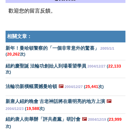
歡迎您的留言反饋。
相關文章：
新年！曼哈頓警察的「一個非常意外的驚喜」
2005/1/1
(
20,262
次)
紐約慶聖誕 法輪功創始人到場看望學員
(
22,133
2004/12/27
次)
法輪功新橫幅震撼曼哈頓
🖼️
(
25,441
次)
2004/12/27
新唐人紐約晚會 古老神話將在最明亮的地方上演
🖼️
(
19,588
次)
2004/12/23
紐約唐人街舉辦「評共產黨」研討會
🖼️
(
23,999
2004/12/19
次)