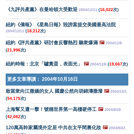
《九評共產黨》在曼哈頓大受歡迎
(
16,022
次)
2004/12/11
紐約《僑報》《星島日報》毀謗案提交美國最高法院
(
18,212
次)
2004/12/11
紐約《評共產黨》研討會反響熱烈 聽衆爆滿
🖼️
2004/12/6
(
21,996
次)
紐約時報：北京「驢糞蛋，表面光」
🖼️
(
19,667
次)
2004/12/6
更多文章導讀：
2004年10月16日
敢當衆向江撒嬌的女人 國慶公然向胡錦濤撒潑
🖼️
2004/10/1
(
54,175
次)
上海幫又遭一擊！號稱世界第一高樓硬停工
🖼️
2004/9/28
(
42,082
次)
120萬高幹家屬境外定居 中共在太平間裏化妝
🖼️
2004/9/22