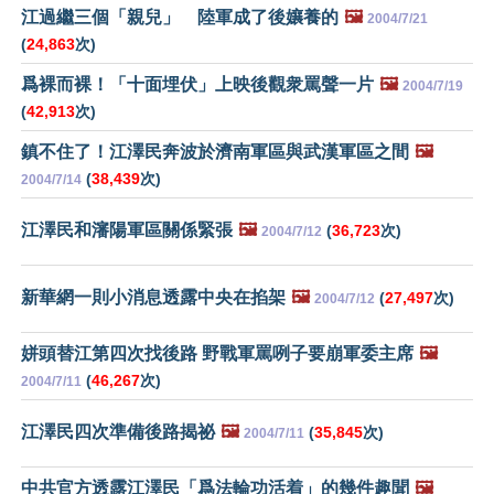
江過繼三個「親兒」 陸軍成了後孃養的
🖼️
2004/7/21
(
24,863
次)
爲裸而裸！「十面埋伏」上映後觀衆罵聲一片
🖼️
2004/7/19
(
42,913
次)
鎮不住了！江澤民奔波於濟南軍區與武漢軍區之間
🖼️
(
38,439
次)
2004/7/14
江澤民和瀋陽軍區關係緊張
🖼️
(
36,723
次)
2004/7/12
新華網一則小消息透露中央在掐架
🖼️
(
27,497
次)
2004/7/12
姘頭替江第四次找後路 野戰軍罵咧子要崩軍委主席
🖼️
(
46,267
次)
2004/7/11
江澤民四次準備後路揭祕
🖼️
(
35,845
次)
2004/7/11
中共官方透露江澤民「爲法輪功活着」的幾件趣聞
🖼️