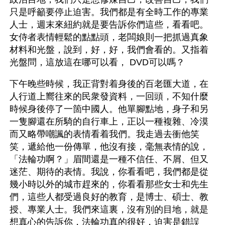
只是呼籲要停止迫害。我們都是有全時工作的專業
人士，週末來紐約就是要告訴你們這些，看看吧。
女侍者表情輕鬆的點點頭，老闆娘則一把抓過真象
材料和光盤，說到，好，好，我們會看的。又指着
光盤問，這放這在哪可以看， DVD可以嗎？
下午晚些時候，我正背對着身後的百老匯大道，在
人行道上嚮往來的民衆發資料，一回頭，不知什麼
時候身後停了一箇中國人。他單腳點地，身子和另
一隻腳還在所騎的自行車上，正以一種複雜、冷漠
而又略帶嘲諷的表情看着我們。我走過去衝他笑
笑，遞給他一份傳單，他沒有接，毫無表情的說，
「法輪功啊？」眉間還是一種不信任、不屑、但又
迷茫、期待的表情。我說，你看看吧，我們都是從
幾小時以外的城市趕來的，你看看那些女士和先生
們，這些人都受過良好的教育，是博士、碩士、教
授、專業人士。我們來這裏，沒有別的目地，就是
想真心的告訴你，法輪功真的很好，迫害是錯誤