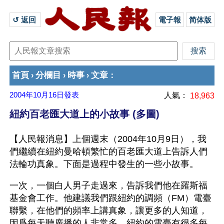
↺ 返回 
電子報
简体版
首頁
分欄目
時事
文章
›
›
›
：
2004年10月16日
發表
人氣：
18,963
紐約百老匯大道上的小故事 (多圖)
【人民報消息】上個週末（2004年10月9日），我
們繼續在紐約曼哈頓繁忙的百老匯大道上告訴人們
法輪功真象。下面是過程中發生的一些小故事。
一次，一個白人男子走過來，告訴我們他在羅斯福
基金會工作。他建議我們跟紐約的調頻（FM）電臺
聯繫，在他們的頻率上講真象，讓更多的人知道，
因爲每天聽廣播的人非常多。紐約的電臺有很多每