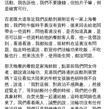
活動。我告訴他，我們不要賺錢，但拍片子嘛，倒
是確實可行。
百老匯大道靠近我們反酷刑展附近有一家上海餐
館，我們吃午飯時手裏沒有資料，後來回去給老闆
帶去一些資料，問他看過沒有，是否知道真象，是
否可以留一些資料給他的餐館客人看。他一迭聲說
到，看過看過，我都知道，留材料在這裏沒有問
題。臨走時他還說，歡迎你們法輪功來吃飯，不吃
飯也行，想來洗洗手，使用衛生間，都沒問題。
那天晚餐的餐館是家海鮮館，點菜前我們問女侍
者，聽說過法輪功、見過我們路邊的反酷刑展覽
嗎？這位看似大陸來的年輕女孩臉色頓時很不自
然，說道：「我對這個、對政治不感興趣。」然後
趕緊走了。等到結帳付小費的時候，我們把小費、
真象材料、自焚光盤一起遞給她，這時老闆娘也過
來了。我們看着兩人，誠懇的說，法輪功沒有任何
政治目地，我們只是想修煉自己，改善自己，我們