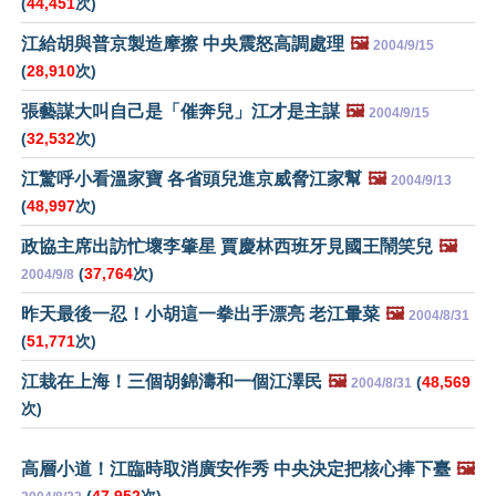
(
44,451
次)
江給胡與普京製造摩擦 中央震怒高調處理
🖼️
2004/9/15
(
28,910
次)
張藝謀大叫自己是「催奔兒」江才是主謀
🖼️
2004/9/15
(
32,532
次)
江驚呼小看溫家寶 各省頭兒進京威脅江家幫
🖼️
2004/9/13
(
48,997
次)
政協主席出訪忙壞李肇星 賈慶林西班牙見國王鬧笑兒
🖼️
(
37,764
次)
2004/9/8
昨天最後一忍！小胡這一拳出手漂亮 老江暈菜
🖼️
2004/8/31
(
51,771
次)
江栽在上海！三個胡錦濤和一個江澤民
🖼️
(
48,569
2004/8/31
次)
高層小道！江臨時取消廣安作秀 中央決定把核心捧下臺
🖼️