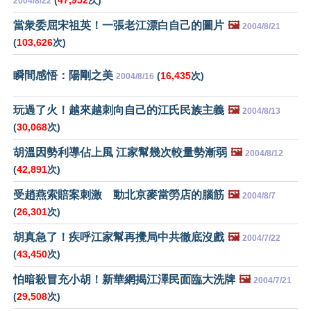
(
47,952
次)
2004/8/22
當衆委屈宋祖英！一張老江漂白自己的圖片
🖼️
2004/8/21
(
103,626
次)
瞬間感悟：陽剛之美
(
16,435
次)
2004/8/16
玩過了火！越來越刺向自己的江氏民族主義
🖼️
2004/8/13
(
30,068
次)
胡溫因勢利導佔上風 江家幫幾次較量勢漸弱
🖼️
2004/8/12
(
42,891
次)
受趙燕索賠案刺激 動北京麥當勞店的腦筋
🖼️
2004/8/7
(
26,301
次)
胡真急了！疾呼江家幫再攪局中共徹底沒戲
🖼️
2004/7/22
(
43,450
次)
怕暗殺冒充小胡！新華網揭江澤民面臨大洗牌
🖼️
2004/7/21
(
29,508
次)