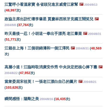
江驚呼小看溫家寶 各省頭兒進京威脅江家幫
🖼️
2004/9/13
(
48,997
次)
政協主席出訪忙壞李肇星 賈慶林西班牙見國王鬧笑兒
🖼️
(
37,764
次)
2004/9/8
昨天最後一忍！小胡這一拳出手漂亮 老江暈菜
🖼️
2004/8/31
(
51,771
次)
江栽在上海！三個胡錦濤和一個江澤民
🖼️
(
48,569
2004/8/31
次)
高層小道！江臨時取消廣安作秀 中央決定把核心捧下臺
🖼️
(
47,952
次)
2004/8/22
當衆委屈宋祖英！一張老江漂白自己的圖片
🖼️
2004/8/21
(
103,626
次)
瞬間感悟：陽剛之美
(
16,435
次)
2004/8/16