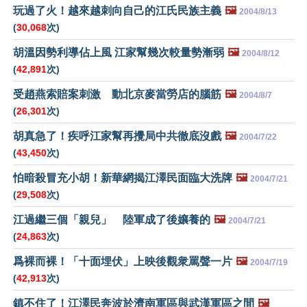
玩過了火！越來越刺向自己的江氏民族主義
🖼️
2004/8/13
(
30,068
次)
胡溫因勢利導佔上風 江家幫幾次較量勢漸弱
🖼️
2004/8/12
(
42,891
次)
受趙燕索賠案刺激 動北京麥當勞店的腦筋
🖼️
2004/8/7
(
26,301
次)
胡真急了！疾呼江家幫再攪局中共徹底沒戲
🖼️
2004/7/22
(
43,450
次)
怕暗殺冒充小胡！新華網揭江澤民面臨大洗牌
🖼️
2004/7/21
(
29,508
次)
江過繼三個「親兒」 陸軍成了後孃養的
🖼️
2004/7/21
(
24,863
次)
爲裸而裸！「十面埋伏」上映後觀衆罵聲一片
🖼️
2004/7/19
(
42,913
次)
鎮不住了！江澤民奔波於濟南軍區與武漢軍區之間
🖼️