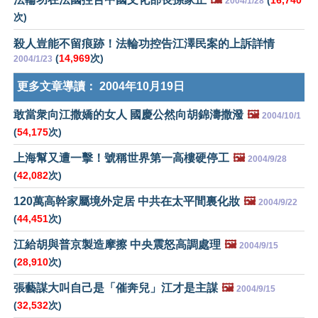
(
16,740
2004/1/28
次)
殺人豈能不留痕跡！法輪功控告江澤民案的上訴詳情
(
14,969
次)
2004/1/23
更多文章導讀：
2004年10月19日
敢當衆向江撒嬌的女人 國慶公然向胡錦濤撒潑
🖼️
2004/10/1
(
54,175
次)
上海幫又遭一擊！號稱世界第一高樓硬停工
🖼️
2004/9/28
(
42,082
次)
120萬高幹家屬境外定居 中共在太平間裏化妝
🖼️
2004/9/22
(
44,451
次)
江給胡與普京製造摩擦 中央震怒高調處理
🖼️
2004/9/15
(
28,910
次)
張藝謀大叫自己是「催奔兒」江才是主謀
🖼️
2004/9/15
(
32,532
次)