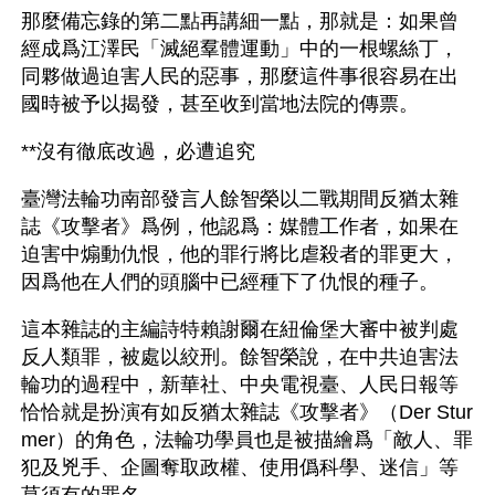
那麼備忘錄的第二點再講細一點，那就是：如果曾
經成爲江澤民「滅絕羣體運動」中的一根螺絲丁，
同夥做過迫害人民的惡事，那麼這件事很容易在出
國時被予以揭發，甚至收到當地法院的傳票。
**沒有徹底改過，必遭追究
臺灣法輪功南部發言人餘智榮以二戰期間反猶太雜
誌《攻擊者》爲例，他認爲：媒體工作者，如果在
迫害中煽動仇恨，他的罪行將比虐殺者的罪更大，
因爲他在人們的頭腦中已經種下了仇恨的種子。
這本雜誌的主編詩特賴謝爾在紐倫堡大審中被判處
反人類罪，被處以絞刑。餘智榮說，在中共迫害法
輪功的過程中，新華社、中央電視臺、人民日報等
恰恰就是扮演有如反猶太雜誌《攻擊者》（Der Stur
mer）的角色，法輪功學員也是被描繪爲「敵人、罪
犯及兇手、企圖奪取政權、使用僞科學、迷信」等