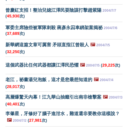
曾慶紅支招！整治兒媳江澤民耍陰謀打擊趙紫陽
2004/7/7
(
45,930
次)
軍委主席險些被軍隊刺殺 蔣彥永囚車綁架案揭祕
2004/7/6
(
37,689
次)
新華網這篇文章可厲害 矛頭直指江曾殺人
🖼️
2004/7/5
(
32,250
次)
這個武器比任何武器都讓江澤民恐懼
🖼️
(
29,225
次)
2004/7/5
老江，祕書湯兒泡飯，這才是您最想知道的
🖼️
2004/7/4
(
28,017
次)
高層爆驚天內幕！江九華山抽籤引出南非槍擊案
🖼️
2004/7/3
(
40,401
次)
李肇星，牙修好了腦子進泔水，難道還非要教你這樣說？
🖼️
(
27,981
次)
2004/7/2