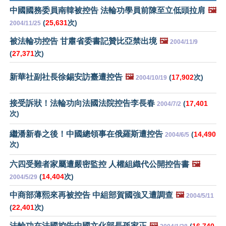
中國國務委員南韓被控告 法輪功學員前陳至立低頭拉肩
🖼️
(
25,631
次)
2004/11/25
被法輪功控告 甘肅省委書記贊比亞禁出境
🖼️
2004/11/9
(
27,371
次)
新華社副社長徐錫安訪臺遭控告
🖼️
(
17,902
次)
2004/10/19
接受訴狀！法輪功向法國法院控告李長春
(
17,401
2004/7/2
次)
繼潘新春之後！中國總領事在俄羅斯遭控告
(
14,490
2004/6/5
次)
六四受難者家屬遭嚴密監控 人權組織代公開控告書
🖼️
(
14,404
次)
2004/5/29
中商部薄熙來再被控告 中組部賀國強又遭調查
🖼️
2004/5/11
(
22,401
次)
法輪功在法國控告中國文化部長孫家正
🖼️