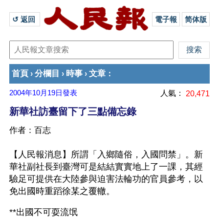
↺ 返回 
電子報
简体版
首頁
分欄目
時事
文章
›
›
›
：
2004年10月19日
發表
人氣：
20,471
新華社訪臺留下了三點備忘錄
作者：百志
【人民報消息】所謂「入鄉隨俗，入國問禁」。新
華社副社長到臺灣可是結結實實地上了一課，其經
驗足可提供在大陸參與迫害法輪功的官員參考，以
免出國時重蹈徐某之覆轍。
**出國不可耍流氓