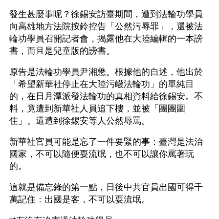
發生甚麼事呢？徐錫安訪臺期間，遭到法輪功學員
向高雄地方法院按鈴控告「公然污辱罪」，還被法
輪功學員召開記者會，揭露他在大陸編輯的一本謗
書，而且是兒童版的謗書。
原告是法輪功學員尹湘懋。根據他的自述，他出於
「希望新華社停止在大陸污衊法輪功」的單純目
的，在日月潭派發法輪功的真相資料給徐錫安。不
料，竟遭到新華社人員追下樓，並被「團團圍
住」。還遭到徐錫安等人公然辱罵。
新華社官員可能是忘了一件要緊的事：臺灣是法治
國家，不可以隨便耍流氓，也不可以讓你罵著玩
的。
這就是備忘錄的第一點，日後中共官員出國可得千
萬記住：出國是客，不可以耍流氓。