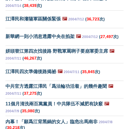
(
38,439
次)
2004/7/14
江澤民和瀋陽軍區關係緊張
🖼️
(
36,723
次)
2004/7/12
新華網一則小消息透露中央在掐架
🖼️
(
27,497
次)
2004/7/12
姘頭替江第四次找後路 野戰軍罵咧子要崩軍委主席
🖼️
(
46,267
次)
2004/7/11
江澤民四次準備後路揭祕
🖼️
(
35,845
次)
2004/7/11
中共官方透露江澤民「爲法輪功活着」的幾件趣聞
🖼️
(
37,275
次)
2004/7/11
11個月清洗兩百萬黨員！中共隊伍不減肥有訣竅
🖼️
(
35,080
次)
2004/7/9
內幕！「願爲江背黑鍋的女人」臨危出馬南非
2004/7/8
(
30,218
次)