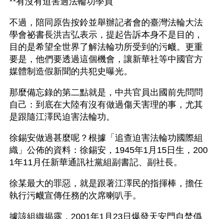
**有沒有迫害過法輪功學員
不過，陪同原告按鈴並舉辦記者會的臺灣法輪大法
學會祕書長洪吉弘表示，提起告訴本身不是目的，
目的是希望全世界了解法輪功所受到的污衊。更重
要是，他們要透過這個機會，讓新華社等中國官方
媒體制造假新聞的共犯史曝光。
那麼備忘錄的第二點就是，中共官員出國前先問問
自己：到底在大陸有沒有做過傷天害理的事，尤其
是跟隨江澤民迫害法輪功。
徐錫安做過甚麼呢？根據「追查迫害法輪功國際組
織」公佈的資料：徐錫安，1945年1月15日生，200
1年11月任新華通訊社黨組副書記、副社長。
徐某最大的罪惡，就是跟著江澤民的指揮棒，擔任
執行污衊宣傳任務的次席喇叭手。
據該組織揭露，2001年1月23日爆發天安門自焚僞