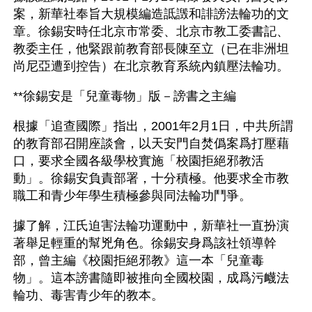
案，新華社奉旨大規模編造詆譭和誹謗法輪功的文
章。徐錫安時任北京市常委、北京市教工委書記、
教委主任，他緊跟前教育部長陳至立（已在非洲坦
尚尼亞遭到控告）在北京教育系統內鎮壓法輪功。
**徐錫安是「兒童毒物」版－謗書之主編
根據「追查國際」指出，2001年2月1日，中共所謂
的教育部召開座談會，以天安門自焚僞案爲打壓藉
口，要求全國各級學校實施「校園拒絕邪教活
動」。徐錫安負責部署，十分積極。他要求全市教
職工和青少年學生積極參與同法輪功鬥爭。
據了解，江氏迫害法輪功運動中，新華社一直扮演
著舉足輕重的幫兇角色。徐錫安身爲該社領導幹
部，曾主編《校園拒絕邪教》這一本「兒童毒
物」。這本謗書隨即被推向全國校園，成爲污衊法
輪功、毒害青少年的教本。