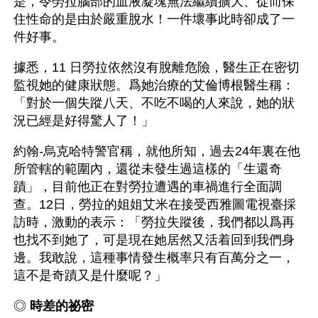
是，令勞拉腦部的血液凝塊無法繼續擴大、從而保
住性命的是由於嚴重脫水！一件壞事此時卻成了一
件好事。
據悉，11 日勞拉依然沒有脫離危險，醫生正在密切
監視她的健康狀態。爲她治療的艾倫博根醫生稱：
「對於一個失蹤八天、不吃不喝的人來說，她的狀
況已經是好得驚人了！」
約翰-烏克哈特警官稱，就他所知，過去24年裏在他
所管轄的範圍內，還從未發生過這樣的「生還奇
蹟」，目前他正在對勞拉遭遇的車禍進行全面調
查。12日，勞拉的姐姐艾米在接受西雅圖電視臺採
訪時，激動的表示：「勞拉失蹤後，我們都以爲再
也找不到她了，可是現在她居然又活着回到我們身
邊。我敢說，這種事情發生概率只有百萬分之一，
這不是奇蹟又是什麼呢？」
◎ 
時差的祕密