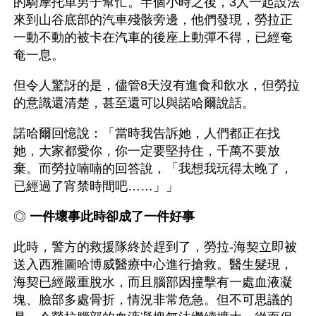
的騎摩托車男子幫忙。半個小時之後，3人一起設法
來到山谷底部的汽車殘骸旁邊，他們發現，勞拉正
一動不動的被卡在汽車的後座上動彈不得，已經奄
奄一息。
但令人驚訝的是，儘管8天沒有進食和飲水，但勞拉
的意識還清楚，甚至還可以與諾哈爾說話。
諾哈爾回憶說：「當時我告訴她，人們都正在找
她，大家都愛你，你一定要堅持住，千萬不要放
棄。而勞拉喃喃的回答說，「我想我玩得太晚了，
已經過了宵禁時間吧……」」
◎ 
一件壞事此時卻成了一件好事
此時，警方的救援隊終於趕到了，勞拉-海契立即被
送入西雅圖哈博威醫療中心進行搶救。醫生髮現，
海契已經嚴重脫水，而且腦部因撞擊有一處血液凝
塊、臉部多處骨折，情況非常危急。但不可思議的