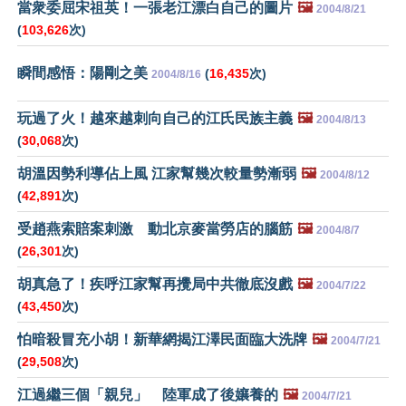
當衆委屈宋祖英！一張老江漂白自己的圖片
🖼️
2004/8/21
(
103,626
次)
瞬間感悟：陽剛之美
(
16,435
次)
2004/8/16
玩過了火！越來越刺向自己的江氏民族主義
🖼️
2004/8/13
(
30,068
次)
胡溫因勢利導佔上風 江家幫幾次較量勢漸弱
🖼️
2004/8/12
(
42,891
次)
受趙燕索賠案刺激 動北京麥當勞店的腦筋
🖼️
2004/8/7
(
26,301
次)
胡真急了！疾呼江家幫再攪局中共徹底沒戲
🖼️
2004/7/22
(
43,450
次)
怕暗殺冒充小胡！新華網揭江澤民面臨大洗牌
🖼️
2004/7/21
(
29,508
次)
江過繼三個「親兒」 陸軍成了後孃養的
🖼️
2004/7/21