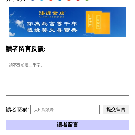
讀者留言反饋:
讀者暱稱:
讀者留言