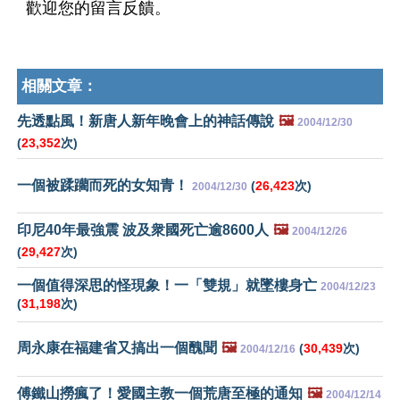
歡迎您的留言反饋。
相關文章：
先透點風！新唐人新年晚會上的神話傳說
🖼️
2004/12/30
(
23,352
次)
一個被蹂躪而死的女知青！
(
26,423
次)
2004/12/30
印尼40年最強震 波及衆國死亡逾8600人
🖼️
2004/12/26
(
29,427
次)
一個值得深思的怪現象！一「雙規」就墜樓身亡
2004/12/23
(
31,198
次)
周永康在福建省又搞出一個醜聞
🖼️
(
30,439
次)
2004/12/16
傅鐵山撈瘋了！愛國主教一個荒唐至極的通知
🖼️
2004/12/14