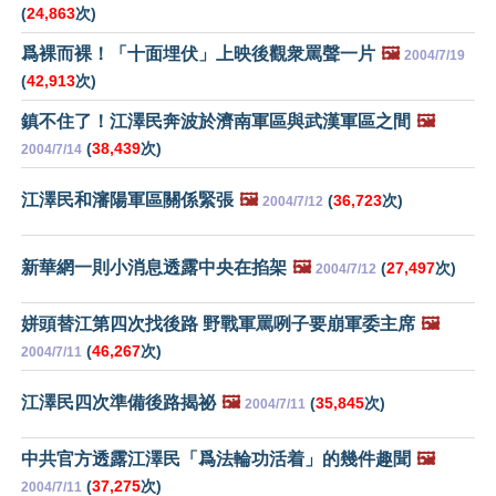
(
24,863
次)
爲裸而裸！「十面埋伏」上映後觀衆罵聲一片
🖼️
2004/7/19
(
42,913
次)
鎮不住了！江澤民奔波於濟南軍區與武漢軍區之間
🖼️
(
38,439
次)
2004/7/14
江澤民和瀋陽軍區關係緊張
🖼️
(
36,723
次)
2004/7/12
新華網一則小消息透露中央在掐架
🖼️
(
27,497
次)
2004/7/12
姘頭替江第四次找後路 野戰軍罵咧子要崩軍委主席
🖼️
(
46,267
次)
2004/7/11
江澤民四次準備後路揭祕
🖼️
(
35,845
次)
2004/7/11
中共官方透露江澤民「爲法輪功活着」的幾件趣聞
🖼️
(
37,275
次)
2004/7/11