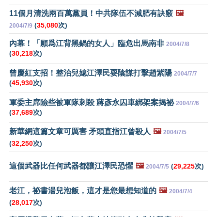
11個月清洗兩百萬黨員！中共隊伍不減肥有訣竅
🖼️
(
35,080
次)
2004/7/9
內幕！「願爲江背黑鍋的女人」臨危出馬南非
2004/7/8
(
30,218
次)
曾慶紅支招！整治兒媳江澤民耍陰謀打擊趙紫陽
2004/7/7
(
45,930
次)
軍委主席險些被軍隊刺殺 蔣彥永囚車綁架案揭祕
2004/7/6
(
37,689
次)
新華網這篇文章可厲害 矛頭直指江曾殺人
🖼️
2004/7/5
(
32,250
次)
這個武器比任何武器都讓江澤民恐懼
🖼️
(
29,225
次)
2004/7/5
老江，祕書湯兒泡飯，這才是您最想知道的
🖼️
2004/7/4
(
28,017
次)