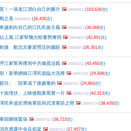
英！一張老江漂白自己的圖片
🖼️
(
103,626
次)
2004/8/21
陽剛之美
(
16,435
次)
2004/8/16
來越刺向自己的江氏民族主義
🖼️
(
30,068
次)
2004/8/13
佔上風 江家幫幾次較量勢漸弱
🖼️
(
42,891
次)
2004/8/12
刺激 動北京麥當勞店的腦筋
🖼️
(
26,301
次)
2004/8/7
呼江家幫再攪局中共徹底沒戲
🖼️
(
43,450
次)
2004/7/22
胡！新華網揭江澤民面臨大洗牌
🖼️
(
29,508
次)
2004/7/21
親兒」 陸軍成了後孃養的
🖼️
(
24,863
次)
2004/7/21
十面埋伏」上映後觀衆罵聲一片
🖼️
(
42,913
次)
2004/7/19
澤民奔波於濟南軍區與武漢軍區之間
🖼️
(
38,439
次)
2004/7/14
軍區關係緊張
🖼️
(
36,723
次)
2004/7/12
消息透露中央在掐架
🖼️
(
27,497
次)
2004/7/12