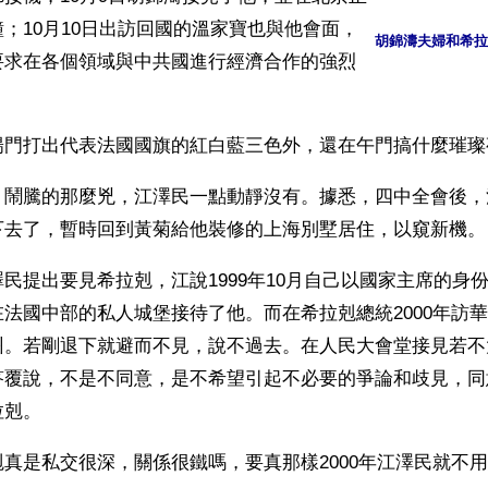
；10月10日出訪回國的溫家寶也與他會面，
胡錦濤夫婦和希拉
要求在各個領域與中共國進行經濟合作的強烈
陽門打出代表法國國旗的紅白藍三色外，還在午門搞什麼璀璨
，鬧騰的那麼兇，江澤民一點動靜沒有。據悉，四中全會後，
下去了，暫時回到黃菊給他裝修的上海別墅居住，以窺新機。
民提出要見希拉剋，江說1999年10月自己以國家主席的身
法國中部的私人城堡接待了他。而在希拉剋總統2000年訪
州。若剛退下就避而不見，說不過去。在人民大會堂接見若不
答覆說，不是不同意，是不希望引起不必要的爭論和歧見，同
拉剋。
真是私交很深，關係很鐵嗎，要真那樣2000年江澤民就不