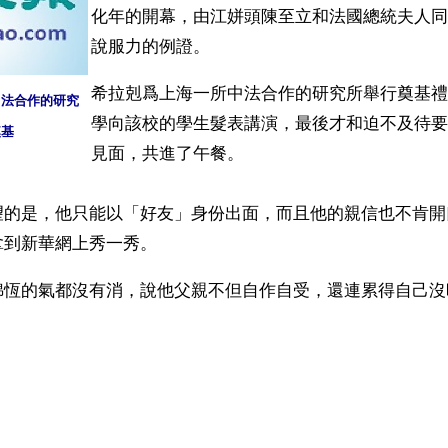
化年的開幕，由江姘頭陳至立和法國總統夫人同
說服力的例證。
希拉剋爲上海一所中法合作的研究所舉行奠基禮
中法合作的研究
學向該校的學生髮表講演，最後才和迫不及待要
奠基
見面，共進了午餐。
望的是，他只能以「好友」身份出面，而且他的親信也不肯開
拿到新華網上秀一秀。
綿恆的氣都沒有消，說他父親不但自作自受，還連累得自己沒
ww.renminbao.com/rmb/articles/2004/10/11/32824b.html