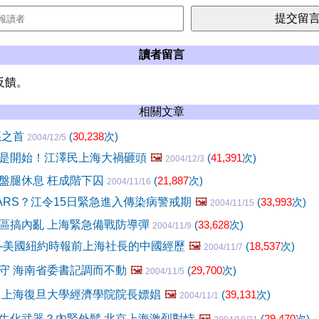
讀者留言
反饋。
相關文章
惡之首
(
30,238
次)
2004/12/5
是開始！江澤民上海大禍砸頭
🖼️
(
41,391
次)
2004/12/3
盤腿休息 枉成階下囚
(
21,887
次)
2004/11/16
ARS？江令15日緊急進入傳染病警戒期
🖼️
(
33,993
次)
2004/11/15
區搞內亂 上海緊急備戰防導彈
(
33,628
次)
2004/11/9
─美國紐約時報前上海社長的中國經歷
🖼️
(
18,537
次)
2004/11/7
守 海南省委書記調而不動
🖼️
(
29,700
次)
2004/11/5
 上海復旦大學經濟學院院長嫖娼
🖼️
(
39,131
次)
2004/11/1
生化武器？內緊外鬆 北京上海激烈對恃
🖼️
(
29,470
次)