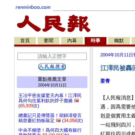
首頁
要聞
內幕
時事
幽默
2004年10月11日
江澤民被轟
重點推薦文章
姜青
2004年10月11日
王冶平密友爆驚天內幕！江澤民
【人民報消息
爲何勾住葉利欽的脖子撒嬌
🖼️
(
65,939
次)
遇，因爲需要
總書記只是傳聲器！胡錦濤發言
剋是個實用主
稿曾慶紅拍板敲定
🖼️
(
34,058
次)
一站飛到四川，
中央不糊塗！爲何四大國有銀行
紅親往四川成都