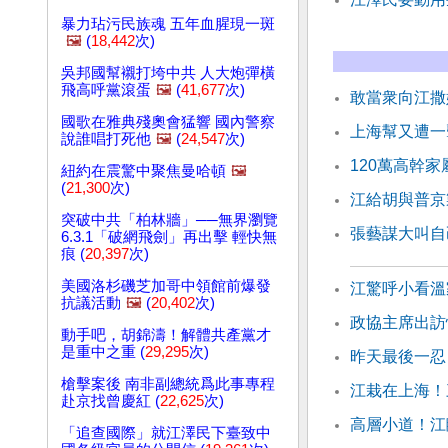
暴力玷污民族魂 五年血腥現一斑
🖼️
(
18,442
次)
吳邦國幫襯打垮中共 人大炮彈橫
飛高呼黨滾蛋
🖼️
(
41,677
次)
敢當衆向江撒
國歌在雅典殘奧會猛響 國內警察
上海幫又遭一
說誰唱打死他
🖼️
(
24,547
次)
120萬高幹
紐約在震驚中聚焦曼哈頓
🖼️
(
21,300
次)
江給胡與普京
突破中共「柏林牆」──無界瀏覽
張藝謀大叫自
6.3.1「破網飛劍」再出擊 輕快無
痕 (
20,397
次)
美國洛杉磯芝加哥中領館前爆發
江驚呼小看溫
抗議活動
🖼️
(
20,402
次)
政協主席出訪
動手吧，胡錦濤！解體共產黨才
是重中之重 (
29,295
次)
昨天最後一忍
槍擊案後 南非副總統爲此事專程
江栽在上海！
赴京找曾慶紅 (
22,625
次)
高層小道！江
「追查國際」就江澤民下臺致中