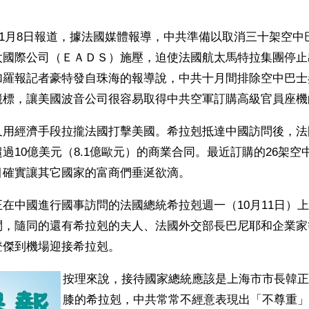
。
年11月8日報道，據法國媒體報導，中共準備以取消三十架空
太國際公司（ＥＡＤＳ）施壓，迫使法國航太馬特拉集團停止
加羅報記者豪特發自珠海的報導說，中共十月間排除空中巴士
競標，讓美國波音公司很容易取得中共空軍訂購高級官員座機
又用經濟手段拉攏法國打擊美國。希拉剋抵達中國訪問後，法
過10億美元（8.1億歐元）的商業合同。最近訂購的26架空
目確實讓其它國家的富商們垂涎欲滴。
在中國進行國事訪問的法國總統希拉剋週一（10月11日）
，隨同的還有希拉剋的夫人、法國外交部長巴尼耶和企業家等
登傑到機場迎接希拉剋。
按理來說，接待國家總統應該是上海市市長韓正
膝的希拉剋，中共常常不經意表現出「不尊重」