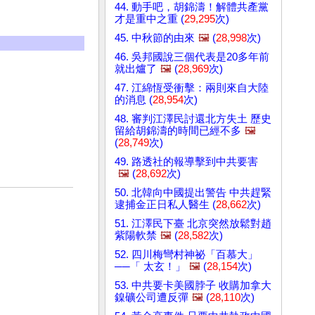
44. 動手吧，胡錦濤！解體共產黨
才是重中之重 (
29,295
次)
45. 中秋節的由來
🖼️
(
28,998
次)
46. 吳邦國說三個代表是20多年前
就出爐了
🖼️
(
28,969
次)
47. 江綿恆受衝擊：兩則來自大陸
的消息 (
28,954
次)
48. 審判江澤民討還北方失土 歷史
留給胡錦濤的時間已經不多
🖼️
(
28,749
次)
49. 路透社的報導擊到中共要害
🖼️
(
28,692
次)
50. 北韓向中國提出警告 中共趕緊
逮捕金正日私人醫生 (
28,662
次)
51. 江澤民下臺 北京突然放鬆對趙
紫陽軟禁
🖼️
(
28,582
次)
52. 四川梅彎村神祕「百慕大」
──「 太玄！」
🖼️
(
28,154
次)
53. 中共要卡美國脖子 收購加拿大
鎳礦公司遭反彈
🖼️
(
28,110
次)