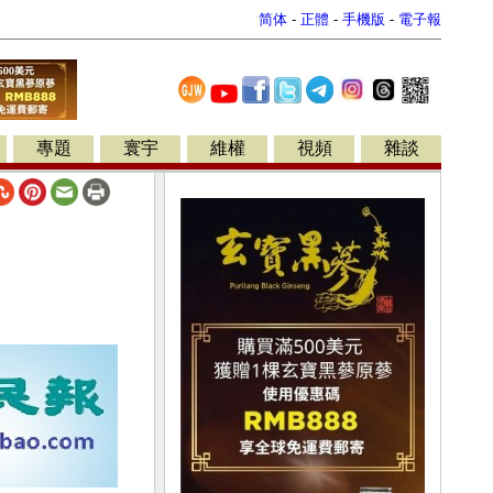
简体
-
正體
-
手機版
-
電子報
專題
寰宇
維權
視頻
雜談