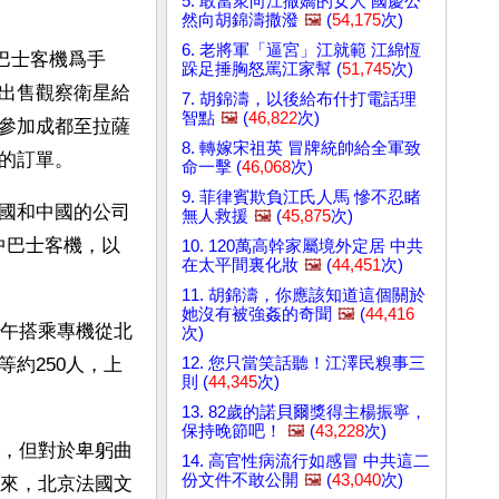
5. 敢當衆向江撒嬌的女人 國慶公
然向胡錦濤撒潑
🖼️
(
54,175
次)
6. 老將軍「逼宮」江就範 江綿恆
中巴士客機爲手
跺足捶胸怒罵江家幫 (
51,745
次)
出售觀察衛星給
7. 胡錦濤，以後給布什打電話理
智點
🖼️
(
46,822
次)
參加成都至拉薩
8. 轉嫁宋祖英 冒牌統帥給全軍致
的訂單。
命一擊 (
46,068
次)
9. 菲律賓欺負江氏人馬 慘不忍睹
國和中國的公司
無人救援
🖼️
(
45,875
次)
中巴士客機，以
10. 120萬高幹家屬境外定居 中共
在太平間裏化妝
🖼️
(
44,451
次)
11. 胡錦濤，你應該知道這個關於
她沒有被強姦的奇聞
🖼️
(
44,416
上午搭乘專機從北
次)
12. 您只當笑話聽！江澤民糗事三
約250人，上
則 (
44,345
次)
13. 82歲的諾貝爾獎得主楊振寧，
保持晚節吧！
🖼️
(
43,228
次)
，但對於卑躬曲
14. 高官性病流行如感冒 中共這二
份文件不敢公開
🖼️
(
43,040
次)
來，北京法國文