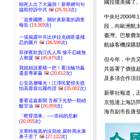
國拉攏美國了
樹死人出了大漏洞！新華網句句
協助控訴中共
🖼️
(
25,913
次)
中央社2000
「追查國際」關於黃新案的調查
報告 (
19,369
次)
段，向歐洲航
臺灣。巴黎費
一張揭露中共比伊拉克綁匪還殘
忍的圖片
🖼️
(
36,598
次)
航線客機採購
菲律賓欺負江氏人馬 慘不忍睹無
人救援
🖼️
(
45,875
次)
但今年，中共
我姐姐說要賭一把！看法輪功贏
共簽署了價值超
還是專家贏
🖼️
(
20,612
次)
及多項合作項
公安高層曝光！江澤民驚惶失措
怕高蓉蓉出國作證
🖼️
(
35,002
次)
新華社報道，正
要看這篇新聞 舌根下先墊一顆硝
京抵達上海訪問
酸甘油
🖼️
(
26,059
次)
海市副市長唐
「螳臂擋車」──崇禎的悲劇
(
20,055
次)
京華時報真的沒寫啥 羅幹周永康
鼻子歪了
🖼️
(
27,122
次)