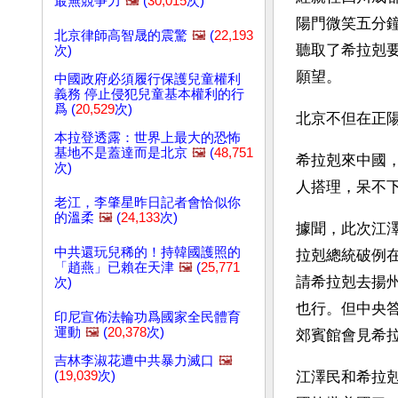
最無競爭力
🖼️
(
30,015
次)
陽門微笑五分鐘
北京律師高智晟的震驚
🖼️
(
22,193
聽取了希拉剋
次)
願望。
中國政府必須履行保護兒童權利
義務 停止侵犯兒童基本權利的行
爲 (
20,529
次)
北京不但在正
本拉登透露：世界上最大的恐怖
基地不是蓋達而是北京
🖼️
(
48,751
希拉剋來中國
次)
人搭理，呆不
老江，李肇星昨日記者會恰似你
的溫柔
🖼️
(
24,133
次)
據聞，此次江澤
中共還玩兒稀的！持韓國護照的
拉剋總統破例在
「趙燕」已賴在天津
🖼️
(
25,771
請希拉剋去揚
次)
也行。但中央
印尼宣佈法輪功爲國家全民體育
運動
🖼️
(
20,378
次)
郊賓館會見希
吉林李淑花遭中共暴力滅口
🖼️
(
19,039
次)
江澤民和希拉剋