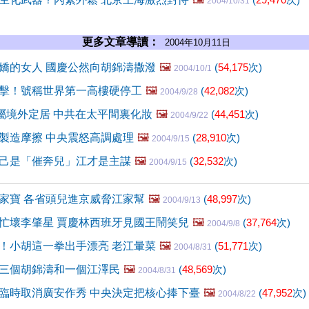
2004/10/31
更多文章導讀：
2004年10月11日
嬌的女人 國慶公然向胡錦濤撒潑
🖼️
(
54,175
次)
2004/10/1
擊！號稱世界第一高樓硬停工
🖼️
(
42,082
次)
2004/9/28
家屬境外定居 中共在太平間裏化妝
🖼️
(
44,451
次)
2004/9/22
製造摩擦 中央震怒高調處理
🖼️
(
28,910
次)
2004/9/15
己是「催奔兒」江才是主謀
🖼️
(
32,532
次)
2004/9/15
家寶 各省頭兒進京威脅江家幫
🖼️
(
48,997
次)
2004/9/13
忙壞李肇星 賈慶林西班牙見國王鬧笑兒
🖼️
(
37,764
次)
2004/9/8
！小胡這一拳出手漂亮 老江暈菜
🖼️
(
51,771
次)
2004/8/31
三個胡錦濤和一個江澤民
🖼️
(
48,569
次)
2004/8/31
臨時取消廣安作秀 中央決定把核心捧下臺
🖼️
(
47,952
次)
2004/8/22