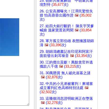
25. 朝鮮共產黨解體 中朝重兵邊
境對恃 (
35,677
次)
26. 公安高層曝光！江澤民驚惶失
措 怕高蓉蓉出國作證
🖼️
(
35,002
次)
27. 給四大銀行斷奶！ 陳良宇哭爹
喊娘 溫家寶置若罔聞
🖼️
(
33,854
次)
28. 軍方孤立郭伯雄 表態擁護胡錦
濤
🖼️
(
33,396
次)
29. 胡錦濤總書記在印尼和阿富汗
面前發出刺耳噪音
🖼️
(
33,354
次)
30. 江的傑出貢獻！萬餘貪官外逃
攜款八千億
🖼️
(
33,215
次)
31. 30萬懸賞 無人破此崖墓之謎
🖼️
(
32,876
次)
32. 中共的小兄弟被審判！柬埔寨
成立審判紅色高棉特別法庭
🖼️
(
32,502
次)
33. 這幾個消息證明歐洲正在墮落
🖼️
(
32,278
次)