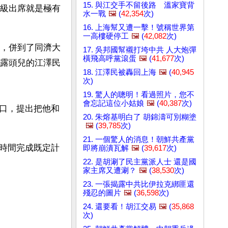
15. 與江交手不留後路 溫家寶背
級出席就是極有
水一戰
🖼️
(
42,354
次)
16. 上海幫又遭一擊！號稱世界第
一高樓硬停工
🖼️
(
42,082
次)
，併到了同濟大
17. 吳邦國幫襯打垮中共 人大炮彈
橫飛高呼黨滾蛋
🖼️
(
41,677
次)
露頭兒的江澤民
18. 江澤民被轟回上海
🖼️
(
40,945
次)
19. 驚人的聰明！看過照片，您不
會忘記這位小姑娘
🖼️
(
40,387
次)
口，提出把他和
20. 朱熔基明白了 胡錦濤可別糊塗
🖼️
(
39,785
次)
21. 一個驚人的消息！朝鮮共產黨
時間完成既定計
即將崩潰瓦解
🖼️
(
39,617
次)
22. 是胡涮了民主黨派人士 還是國
家主席又遭涮？
🖼️
(
38,530
次)
23. 一張揭露中共比伊拉克綁匪還
殘忍的圖片
🖼️
(
36,598
次)
24. 還要看！胡江交易
🖼️
(
35,868
次)