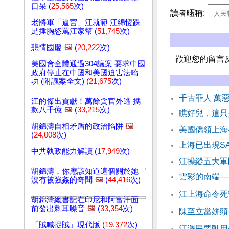
口呆 (
25,565
次)
讀者暱稱:
老將軍「逼宮」江就範 江綿恆跺
足捶胸怒罵江家幫 (
51,745
次)
悲情國慶
🖼️
(
20,222
次)
歡迎您的留言
美國會全體通過304議案 要求中國
政府停止在中國和美國迫害法輪
功 (附議案全文) (
21,675
次)
千古罪人 萬
江的傑出貢獻！萬餘貪官外逃 攜
款八千億
🖼️
(
33,215
次)
瞧好兒，這只
胡錦濤自相矛盾的政治陷阱
🖼️
美國僑領上海
(
24,008
次)
上海已出現S
中共執政能力解讀 (
17,949
次)
江操縱五大軍
胡錦濤，你應該知道這個關於她
雲彩的南端─
沒有被強姦的奇聞
🖼️
(
44,416
次)
江上海命令死
胡錦濤總書記在印尼和阿富汗面
前發出刺耳噪音
🖼️
(
33,354
次)
陳至立當姘頭
「賊喊捉賊」現代版 (
19,372
次)
江澤民要動用