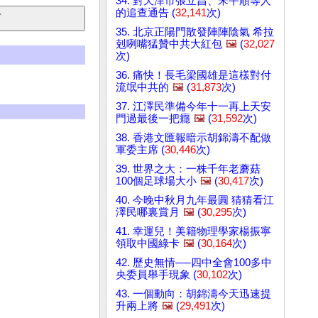
34. 對天津市張立昌、宋平順等人
的追查通告 (
32,141
次)
35. 北京正陽門散發陣陣陰氣 希拉
剋咧嘴猛贊中共大紅包
🖼️
(
32,027
次)
36. 痛快！長毛梁國雄是這樣對付
流氓中共的
🖼️
(
31,873
次)
37. 江澤民準備今年十一再上天安
門過最後一把癮
🖼️
(
31,592
次)
38. 香港文匯報暗示胡錦濤不配做
軍委主席 (
30,446
次)
39. 世界之大：一株千年老蘑菇
100個足球場大小
🖼️
(
30,417
次)
40. 今晚中秋月九年最圓 猜猜看江
澤民哪裏賞月
🖼️
(
30,295
次)
41. 幸運兒！美籍物理學家楊振寧
領取中國綠卡
🖼️
(
30,164
次)
42. 歷史無情──四中全會100多中
央委員舉手現象 (
30,102
次)
43. 一個動向：胡錦濤今天迅速提
升兩上將
🖼️
(
29,491
次)