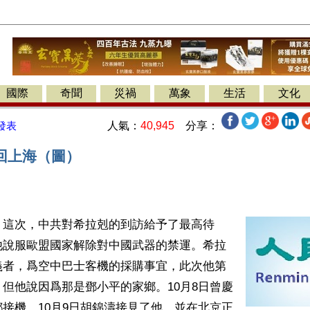
國際
奇聞
災禍
萬象
生活
文化
人氣：
40,945
分享：
發表
回上海（圖）
】這次，中共對希拉剋的到訪給予了最高待
他說服歐盟國家解除對中國武器的禁運。希拉
義者，爲空中巴士客機的採購事宜，此次他第
但他說因爲那是鄧小平的家鄉。10月8日曾慶
接機，10月9日胡錦濤接見了他，並在北京正