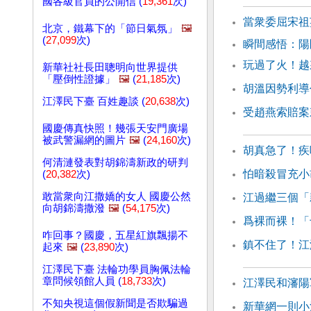
國各級官員的公開信 (
19,361
次)
當衆委屈宋祖
北京，鐵幕下的「節日氣氛」
🖼️
(
27,099
次)
瞬間感悟：
玩過了火！越
新華社社長田聰明向世界提供
「壓倒性證據」
🖼️
(
21,185
次)
胡溫因勢利導
江澤民下臺 百姓趣談 (
20,638
次)
受趙燕索賠案
國慶傳真快照！幾張天安門廣場
被武警漏網的圖片
🖼️
(
24,160
次)
胡真急了！疾
何清漣發表對胡錦濤新政的研判
怕暗殺冒充小
(
20,382
次)
敢當衆向江撒嬌的女人 國慶公然
江過繼三個「
向胡錦濤撒潑
🖼️
(
54,175
次)
爲裸而裸！「
咋回事？國慶，五星紅旗飄揚不
鎮不住了！江
起來
🖼️
(
23,890
次)
江澤民下臺 法輪功學員胸佩法輪
章問候領館人員 (
18,733
次)
江澤民和瀋陽
不知央視這個假新聞是否欺騙過
新華網一則小