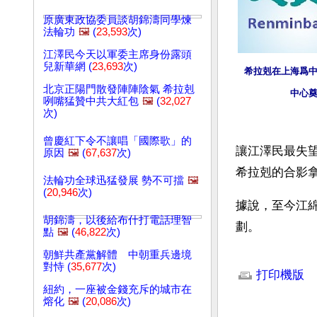
原廣東政協委員談胡錦濤同學煉
法輪功
🖼️
(
23,593
次)
江澤民今天以軍委主席身份露頭
兒新華網 (
23,693
次)
希拉剋在上海爲
北京正陽門散發陣陣陰氣 希拉剋
中心
咧嘴猛贊中共大紅包
🖼️
(
32,027
次)
曾慶紅下令不讓唱「國際歌」的
讓江澤民最失
原因
🖼️
(
67,637
次)
希拉剋的合影
法輪功全球迅猛發展 勢不可擋
🖼️
(
20,946
次)
據說，至今江
胡錦濤，以後給布什打電話理智
劃。
點
🖼️
(
46,822
次)
朝鮮共產黨解體 中朝重兵邊境
文章網址: http://w
對恃 (
35,677
次)
打印機版
紐約，一座被金錢充斥的城市在
熔化
🖼️
(
20,086
次)