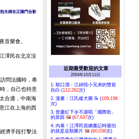
剋夫婦在正陽門合影
夜音樂會。
江澤民在北京沒
 
近期最受歡迎的文章
2004年10月11日
份訪問法國時，希
1. 順口溜：江綿恆小兄弟的雙規
華時，自己也特意
自白 (
112,262
次)
太合適，中南海
2. 漫畫：江氏縱犬圖 📝 (
109,198
次)
意江在上海的西
3. 曾慶紅下令不讓唱「國際歌」
的原因
🖼️
(
67,637
次)
4. 內幕！江澤民當總書記時最怕
的就是這類圖片
🖼️
(
60,036
次)
用經濟手段打擊法