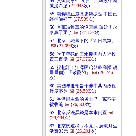
54. 黃金高事件 只要中共執政中國
就沒希望 (
27,648
次)
55. 胡錦濤正處歷史轉捩點 中國已
經準備好了 (
27,539
次)
56. 京華時報真的沒寫啥 羅幹周永
康鼻子歪了
🖼️
(
27,122
次)
57. 北京，鐵幕下的「節日氣氛」
🖼️
(
27,099
次)
58. 吃了秤砣的王永慶再向大陸投
資三百億
🖼️
(
27,073
次)
59. 捏把汗！江澤民給胡戴高帽 胡
暈暈稱江「敬愛的」
🖼️
(
26,746
次)
60. 美國年度報告干涉中共內政粗
暴度不夠
🖼️
(
26,593
次)
61. 香港民主派的勇士們，萬不要
被收編
🖼️
(
26,560
次)
62. 北京反洗黑錢是本末倒置
🖼️
(
26,464
次)
63. 北京奧運橫財不見底 廣東月生
活費83元
🖼️
(
26,201
次)