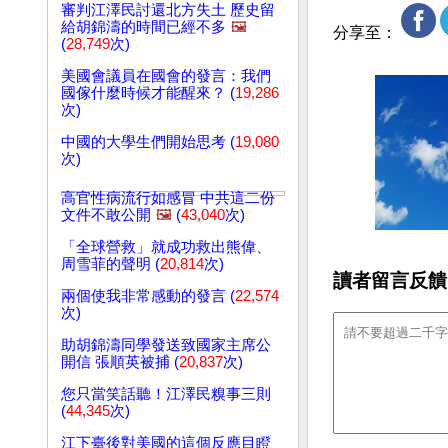
審判江澤民討還北方失土 歷史留
給胡錦濤的時間已經不多
🖼️
分享至：
(
28,749
次)
美國會議員在國會的發言：我們
國傢什麼時候才能醒來？ (
19,286
次)
中國的大學生們開始思考 (
19,080
次)
高官性病流行如感冒 中共這二份
文件不敢公開
🖼️
(
43,040
次)
「全球營救」就成功救出熊偉、
周雪菲的聲明 (
20,814
次)
讀者留言反饋
兩個使我非常感動的發言 (
22,574
次)
助胡錦濤同學發送致國家主席公
開信 張順英被捕 (
20,837
次)
您只當笑話聽！江澤民糗事三則
(
44,345
次)
江下臺後對美國的這個反應目瞪