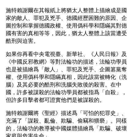
施特賴謝爾在其報紙上將猶太人整體上描繪成是國
家的敵人、罪犯及兇手、德國經歷困難的原因、企
圖控制和掌握德國政權、使用僞科學和隱瞞其對德
國有害的真相等等，因此，猶太人整體上該當遭受
酷刑與迫害。
如果你再看中央電視臺、新華社、《人民日報》及
《中國反邪教網》等對法輪功的描述，法輪功學員
也是被描繪爲「敵人」、罪犯及兇手、企圖篡黨奪
權、使用僞科學和隱瞞真相，因此該當被轉化（洗
腦）及其必要的酷刑和洗腦失敗後的殺害。在中
國，許多被謀殺的法輪功學員都被指爲「自殺」，
但許多目擊者都可證實他們是被謀殺的。
施特賴謝爾將《聖經》描述爲「可怕的犯罪史」、
充滿了「謀殺、亂倫、欺騙、偷竊和猥褻」。同樣
的，法輪功的教導被中國媒體描繪爲「欺騙、破壞
家庭與危害生命」。