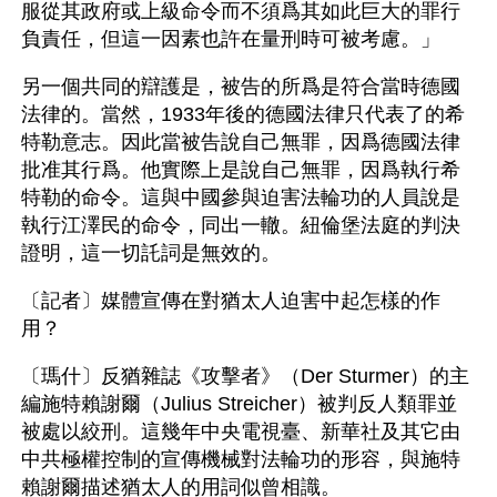
服從其政府或上級命令而不須爲其如此巨大的罪行
負責任，但這一因素也許在量刑時可被考慮。」
另一個共同的辯護是，被告的所爲是符合當時德國
法律的。當然，1933年後的德國法律只代表了的希
特勒意志。因此當被告說自己無罪，因爲德國法律
批准其行爲。他實際上是說自己無罪，因爲執行希
特勒的命令。這與中國參與迫害法輪功的人員說是
執行江澤民的命令，同出一轍。紐倫堡法庭的判決
證明，這一切託詞是無效的。
〔記者〕媒體宣傳在對猶太人迫害中起怎樣的作
用？
〔瑪什〕反猶雜誌《攻擊者》（Der Sturmer）的主
編施特賴謝爾（Julius Streicher）被判反人類罪並
被處以絞刑。這幾年中央電視臺、新華社及其它由
中共極權控制的宣傳機械對法輪功的形容，與施特
賴謝爾描述猶太人的用詞似曾相識。