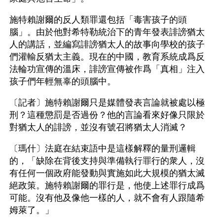
施特賴謝爾的反人類罪還包括「毒害孩子的頭
腦」。由於他對希特勒統治下的青年發表誹謗猶太
人的講話，並編寫誹謗猶太人的故事向學校的孩子
們灌輸反猶太主義。現在的中國，教育系統成爲反
法輪功宣傳的溫床，誹謗宣傳被作爲「真相」注入
孩子們年輕無辜的頭腦中。
〔記者〕施特賴謝爾只是媒體發表言論就被處以極
刑？這種懲罰是否過份？他的言論看來好像只限於
對猶太人的誹謗，並沒有號召將猶太人消滅？
〔瑪什〕法庭在結束語中是這樣解釋的量刑邏輯
的，「缺除在背後支持與準備執行罪行的衆人，沒
有任何一個政府能發動與實施如此大規模的猶太滅
絕政策。施特賴謝爾的罪行是，他使上述罪行成爲
可能。沒有他及像他一樣的人，就不會有人跟隨希
姆萊了。」