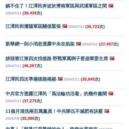
鎮不住了！江澤民奔波於濟南軍區與武漢軍區之間
🖼️
(
38,439
次)
2004/7/14
江澤民和瀋陽軍區關係緊張
🖼️
(
36,723
次)
2004/7/12
新華網一則小消息透露中央在掐架
🖼️
(
27,497
次)
2004/7/12
姘頭替江第四次找後路 野戰軍罵咧子要崩軍委主席
🖼️
(
46,267
次)
2004/7/11
江澤民四次準備後路揭祕
🖼️
(
35,845
次)
2004/7/11
中共官方透露江澤民「爲法輪功活着」的幾件趣聞
🖼️
(
37,275
次)
2004/7/11
11個月清洗兩百萬黨員！中共隊伍不減肥有訣竅
🖼️
(
35,080
次)
2004/7/9