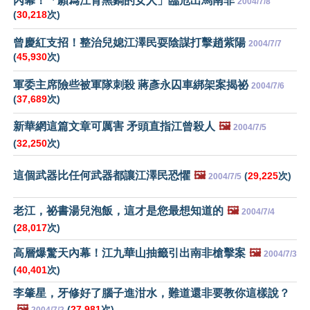
內幕！「願爲江背黑鍋的女人」臨危出馬南非
2004/7/8
(
30,218
次)
曾慶紅支招！整治兒媳江澤民耍陰謀打擊趙紫陽
2004/7/7
(
45,930
次)
軍委主席險些被軍隊刺殺 蔣彥永囚車綁架案揭祕
2004/7/6
(
37,689
次)
新華網這篇文章可厲害 矛頭直指江曾殺人
🖼️
2004/7/5
(
32,250
次)
這個武器比任何武器都讓江澤民恐懼
🖼️
(
29,225
次)
2004/7/5
老江，祕書湯兒泡飯，這才是您最想知道的
🖼️
2004/7/4
(
28,017
次)
高層爆驚天內幕！江九華山抽籤引出南非槍擊案
🖼️
2004/7/3
(
40,401
次)
李肇星，牙修好了腦子進泔水，難道還非要教你這樣說？
🖼️
(
27,981
次)