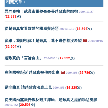
相關文章：
罪同秦檜！武漢市電視臺臺長趙致真的歸宿
2004/11/27
(
22,839
次)
從趙致真案看媒體的權威與險惡
(
16,894
次)
2004/10/19
多維，我鄙視你！趙致真，逃不逃你都沒希望
🖼️
2004/10/16
(
32,504
次)
趙致真的「言論自由」
(
17,322
次)
2004/8/10
在美國被起訴 趙致真被傳喚出庭
🖼️
(
25,786
次)
2004/8/5
是非曲直 請趙致真法庭上見
(
16,229
次)
2004/8/3
從美國兩黨廣告戰反觀江澤民、趙致真之流的罪惡洗腦
(
20,506
次)
2004/7/22