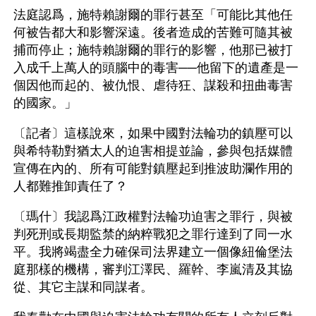
法庭認爲，施特賴謝爾的罪行甚至「可能比其他任
何被告都大和影響深遠。後者造成的苦難可隨其被
捕而停止；施特賴謝爾的罪行的影響，他那已被打
入成千上萬人的頭腦中的毒害──他留下的遺產是一
個因他而起的、被仇恨、虐待狂、謀殺和扭曲毒害
的國家。」
〔記者〕這樣說來，如果中國對法輪功的鎮壓可以
與希特勒對猶太人的迫害相提並論，參與包括媒體
宣傳在內的、所有可能對鎮壓起到推波助瀾作用的
人都難推卸責任了？
〔瑪什〕我認爲江政權對法輪功迫害之罪行，與被
判死刑或長期監禁的納粹戰犯之罪行達到了同一水
平。我將竭盡全力確保司法界建立一個像紐倫堡法
庭那樣的機構，審判江澤民、羅幹、李嵐清及其協
從、其它主謀和同謀者。