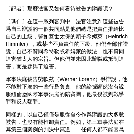
〔記者〕那麼法官又如何看待被告的辯護呢？
〔瑪什〕在這一系列審判中，法官注意到這些被告
爲自己辯護的一個共同點是他們總是把責任推給比
自己的上級，譬如蓋世太保的頭子希姆萊（Heinrich 
Himmler），或某些不負責任的下級。他們全部作證
說，自己不贊同希特勒或希姆萊的做法，也不贊同
迫害猶太人的宗旨。但他們並未因此辭職或抵制迫
害，而是參與了迫害。
軍事法庭被告勞軟茲（Werner Lorenz）爭辯說，他
不能對下屬的一些行爲負責。他的論據顯然沒有說
服紐倫堡國際軍事法庭的陪審團，他最後被判戰爭
罪和反人類罪。
同樣的，以自己僅僅是服從命令作爲辯護的大多數
被告，也沒有能推卸責任。例如，第三軍事法庭在
其第三個案例的判決中寫道：「任何人都不能因爲