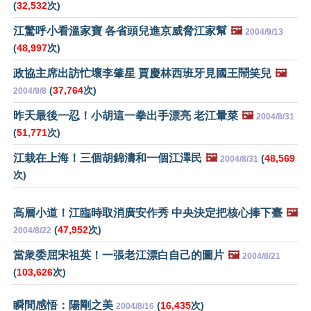
(
32,532
次)
江驚呼小看溫家寶 各省頭兒進京威脅江家幫
🖼️
2004/9/13
(
48,997
次)
政協主席出訪忙壞李肇星 賈慶林西班牙見國王鬧笑兒
🖼️
(
37,764
次)
2004/9/8
昨天最後一忍！小胡這一拳出手漂亮 老江暈菜
🖼️
2004/8/31
(
51,771
次)
江栽在上海！三個胡錦濤和一個江澤民
🖼️
(
48,569
2004/8/31
次)
高層小道！江臨時取消廣安作秀 中央決定把核心捧下臺
🖼️
(
47,952
次)
2004/8/22
當衆委屈宋祖英！一張老江漂白自己的圖片
🖼️
2004/8/21
(
103,626
次)
瞬間感悟：陽剛之美
(
16,435
次)
2004/8/16