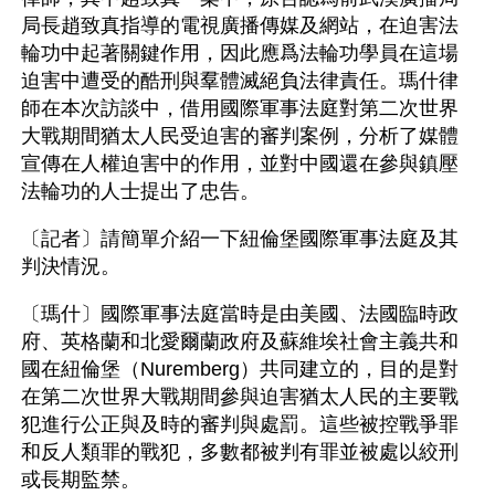
局長趙致真指導的電視廣播傳媒及網站，在迫害法
輪功中起著關鍵作用，因此應爲法輪功學員在這場
迫害中遭受的酷刑與羣體滅絕負法律責任。瑪什律
師在本次訪談中，借用國際軍事法庭對第二次世界
大戰期間猶太人民受迫害的審判案例，分析了媒體
宣傳在人權迫害中的作用，並對中國還在參與鎮壓
法輪功的人士提出了忠告。
〔記者〕請簡單介紹一下紐倫堡國際軍事法庭及其
判決情況。
〔瑪什〕國際軍事法庭當時是由美國、法國臨時政
府、英格蘭和北愛爾蘭政府及蘇維埃社會主義共和
國在紐倫堡（Nuremberg）共同建立的，目的是對
在第二次世界大戰期間參與迫害猶太人民的主要戰
犯進行公正與及時的審判與處罰。這些被控戰爭罪
和反人類罪的戰犯，多數都被判有罪並被處以絞刑
或長期監禁。