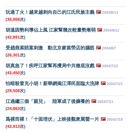
玩過了火！越來越刺向自己的江氏民族主義
🖼️
2004/8/13
(
30,068
次)
胡溫因勢利導佔上風 江家幫幾次較量勢漸弱
🖼️
2004/8/12
(
42,891
次)
受趙燕索賠案刺激 動北京麥當勞店的腦筋
🖼️
2004/8/7
(
26,301
次)
胡真急了！疾呼江家幫再攪局中共徹底沒戲
🖼️
2004/7/22
(
43,450
次)
怕暗殺冒充小胡！新華網揭江澤民面臨大洗牌
🖼️
2004/7/21
(
29,508
次)
江過繼三個「親兒」 陸軍成了後孃養的
🖼️
2004/7/21
(
24,863
次)
爲裸而裸！「十面埋伏」上映後觀衆罵聲一片
🖼️
2004/7/19
(
42,913
次)