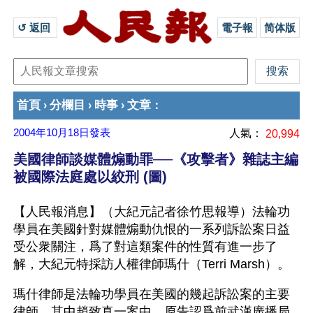
↺ 返回 
電子報
简体版
首頁
分欄目
時事
文章
›
›
›
：
2004年10月18日
發表
人氣：
20,994
美國律師談媒體煽動罪──《攻擊者》雜誌主編
被國際法庭處以絞刑 (圖)
【人民報消息】（大紀元記者徐竹思報導）法輪功
學員在美國針對媒體煽動仇恨的一系列訴訟案日益
受公衆關注，爲了對這類案件的性質有進一步了
解，大紀元特採訪人權律師瑪什（Terri Marsh）。
瑪什律師是法輪功學員在美國的幾起訴訟案的主要
律師，其中趙致真一案中，原告認爲前武漢廣播局