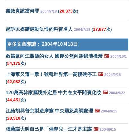
趙致真該當何罪
(
20,373
次)
2004/7/18
起訴以媒體煽動仇恨的科普名人
(
17,877
次)
2004/7/18
更多文章導讀：
2004年10月18日
敢當衆向江撒嬌的女人 國慶公然向胡錦濤撒潑
🖼️
2004/10/1
(
54,175
次)
上海幫又遭一擊！號稱世界第一高樓硬停工
🖼️
2004/9/28
(
42,082
次)
120萬高幹家屬境外定居 中共在太平間裏化妝
🖼️
2004/9/22
(
44,451
次)
江給胡與普京製造摩擦 中央震怒高調處理
🖼️
2004/9/15
(
28,910
次)
張藝謀大叫自己是「催奔兒」江才是主謀
🖼️
2004/9/15