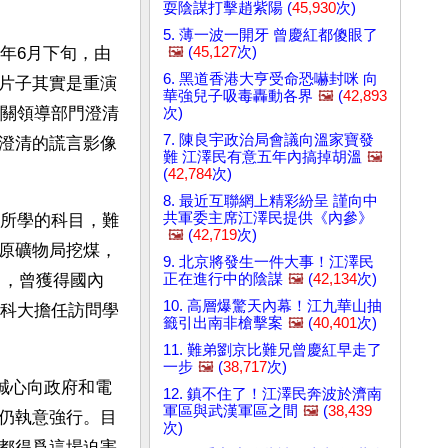
耍陰謀打擊趙紫陽 (
45,930
次)
5. 薄一波一開牙 曾慶紅都傻眼了
🖼️
(
45,127
次)
年6月下旬，由
6. 黑道香港大亨受命恐嚇封咪 向
片子其實是重演
華強兒子吸毒轟動各界
🖼️
(
42,893
相關領導部門澄清
次)
7. 陳良宇政治局會議向溫家寶發
澄清的謊言影像
難 江澤民有意五年內搞掉胡溫
🖼️
(
42,784
次)
8. 最近互聯網上精彩紛呈 謹向中
共軍委主席江澤民提供《內參》
己所學的科目，難
🖼️
(
42,719
次)
原礦物局挖煤，
9. 北京將發生一件大事！江澤民
正在進行中的陰謀
🖼️
(
42,134
次)
力，曾獲得國內
10. 高層爆驚天內幕！江九華山抽
港科大擔任訪問學
籤引出南非槍擊案
🖼️
(
40,401
次)
11. 難弟劉京比難兄曾慶紅早走了
一步
🖼️
(
38,717
次)
經誠心向政府和電
12. 鎮不住了！江澤民奔波於濟南
軍區與武漢軍區之間
🖼️
(
38,439
仍執意強行。目
次)
都得爲這場迫害