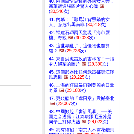
40. 兩個風情萬種的外國女人旁，
新華網這張圖片驚人心魄
🖼️
(
30,546
次)
41. 內幕！「願爲江背黑鍋的女
人」臨危出馬南非 (
30,218
次)
42. 福建石獅兩天驚現「海市蜃
樓」奇觀
🖼️
(
30,028
次)
43. 這世界亂了，這怪物也能算
貓？
🖼️
(
29,736
次)
44. 來自洪虎當政的吉林省！一張
令人絕望的圖片
🖼️
(
29,390
次)
45. 這個武器比任何武器都讓江澤
民恐懼
🖼️
(
29,225
次)
46. 上海的狂風暴雨到美麗的日暈
奇景
🖼️
(
29,180
次)
47. 更殘酷的「虐囚案」震撼臺北
🖼️
(
29,067
次)
48. 中國掀起「審計風暴」──美
國之音透露：江綿康跟毛玉萍是
同學且打得火熱
🖼️
(
29,022
次)
49. 我有絕招！南京人不需花錢到