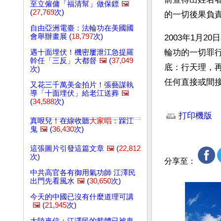
至立僱傭「福清幫」做保鏢
🖼️
(
27,769
次)
的一切後果負
自由亞洲電臺：法輪功在美國國
會舉辦畫展 (
18,797
次)
2003年1月
輪功的一切罪
遇十面埋伏！機密屢泄江急提羅
幹任「三反」大都督
🖼️
(
37,049
底：行天理，
次)
任何直接或間
又花三千萬美金拍片！張藝謀執
導「十面埋伏」給老江送葬
🖼️
(
34,588
次)
文章網址: http://w
打印機版
真哏兒！在線收聽
大家唱
：踩江
鬼
🖼️
(
36,430
次)
這張圖片引發這篇文章
🖼️
(
22,812
次)
分享至：
中共高官各有御用氣功師 江澤民
出門先看風水
🖼️
(
30,650
次)
今天的中國已沒有什麼道理可講
🖼️
(
21,945
次)