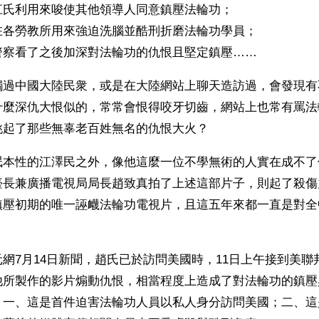
江氏利用來唆使其他領導人同意鎮壓法輪功；
在各勞教所用來強迫洗腦並酷刑折磨法輪功學員；
警察看了之後加深對法輪功的仇恨且堅定鎮壓……
觸過中國大陸民衆，或是在大陸網站上聊天造訪過，會發現有
什麼深仇大恨似的，常常會恨得咬牙切齒，網站上也常有罵法
挑起了那些無辜老百姓無名的仇恨大火？
氓本性的江澤民之外，像他這麼一位不學無術的人實在成不了
臺長兼廣播電視局局長趙致真拍了上述這部片子，則起了殺傷
鎮壓初期的唯一誣衊法輪功電視片，且這五年來都一直是對全
。
網7月14日新聞，趙氏已於訪問美國時，11日上午接到美聯
他所製作的影片煽動仇恨，相當程度上造成了對法輪功的鎮壓
：一、這是首件迫害法輪功人員以私人身分訪問美國；二、這