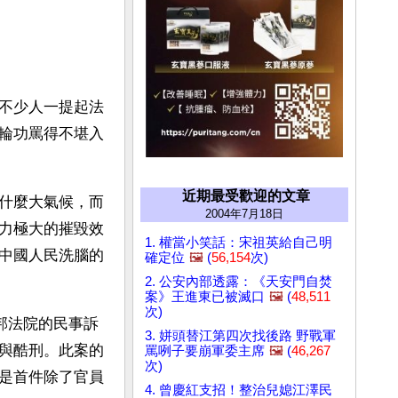
不少人一提起法
輪功罵得不堪入
近期最受歡迎的文章
什麼大氣候，而
2004年7月18日
力極大的摧毀效
1. 權當小笑話：宋祖英給自己明
中國人民洗腦的
確定位
🖼️
(
56,154
次)
2. 公安內部透露：《天安門自焚
案》王進東已被滅口
🖼️
(
48,511
次)
邦法院的民事訴
3. 姘頭替江第四次找後路 野戰軍
與酷刑。此案的
罵咧子要崩軍委主席
🖼️
(
46,267
次)
是首件除了官員
4. 曾慶紅支招！整治兒媳江澤民