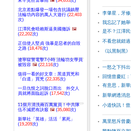
來罕見狂雷暴雨
🖼️
(
34,655
次)
北京差點爆發一場包含抗議鎮壓
李肇星，牙修
法輪功內容的萬人大遊行 (
22,403
次)
我忘記了她舉
江澤民會晤賴斯逼美國撤訴
🖼️
是不？江澤民
(
22,202
次)
不看您就錯過
正信使人堅貞 強暴是惡者的自毀
之路 (
18,476
次)
《以黑制黑》
遼寧獄警電擊7小時 法輪功女學員
被毀容
🖼️
(
22,116
次)
一怒之下抖出
值得一看的好文章：黑道買兇和
回憶曾慶紅：
「白道」買兇 (
22,335
次)
有意思，新華
一旦仇恨之詞脫口而出 外交人
員就將面臨起訴 (
17,542
次)
新華網透消息
11個月清洗兩百萬黨員！中共隊
小道快訊！曾
伍不減肥有訣竅
🖼️
(
35,080
次)
新華社「英雄」活活「累死」
萬里怒斥曾慶
(
19,209
次)