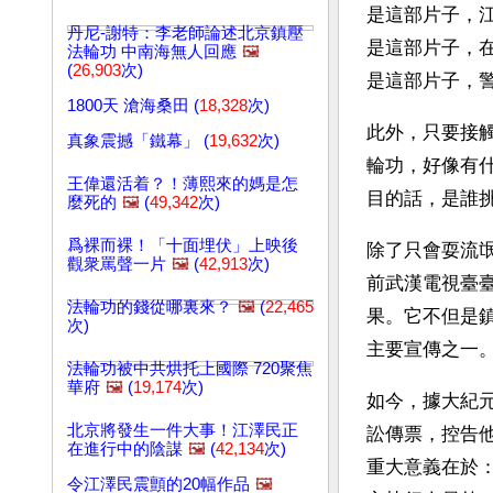
是這部片子，
丹尼-謝特：李老師論述北京鎮壓
是這部片子，
法輪功 中南海無人回應
🖼️
(
26,903
次)
是這部片子，
1800天 滄海桑田 (
18,328
次)
此外，只要接
真象震撼「鐵幕」 (
19,632
次)
輪功，好像有
王偉還活着？！薄熙來的媽是怎
目的話，是誰
麼死的
🖼️
(
49,342
次)
爲裸而裸！「十面埋伏」上映後
除了只會耍流
觀衆罵聲一片
🖼️
(
42,913
次)
前武漢電視臺
法輪功的錢從哪裏來？
🖼️
(
22,465
果。它不但是
次)
主要宣傳之一
法輪功被中共烘托上國際 720聚焦
華府
🖼️
(
19,174
次)
如今，據大紀元
北京將發生一件大事！江澤民正
訟傳票，控告
在進行中的陰謀
🖼️
(
42,134
次)
重大意義在於
令江澤民震顫的20幅作品
🖼️