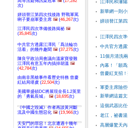
高等法庭傳訊梁冠軍
🖼️
(
17,282
江澤民和瀋陽
次)
新華網一則小
姘頭替江第四次找後路 野戰軍罵
咧子要崩軍委主席
🖼️
(
46,267
次)
姘頭替江第四
江澤民四次準備後路揭祕
🖼️
(
35,845
次)
江澤民四次準
中共官方透露江澤民「爲法輪功
中共官方透露
活着」的幾件趣聞
🖼️
(
37,275
次)
11個月清洗
陳良宇政治局會議向溫家寶發難
江澤民有意五年內搞掉胡溫
🖼️
內幕！「願爲
(
42,784
次)
曾慶紅支招！
由南非黑槍事件看歷史特務 曾慶
紅結局堪虞 (
22,504
次)
軍委主席險些
美國華盛頓DC將展現全長1.2英里
新華網這篇文
的「勇氣長城」
🖼️
(
18,695
次)
這個武器比任
《中國之毀滅》作者再談黃河斷
流及中國生態惡化
🖼️
(
19,966
次)
老江，祕書湯
天安門的罪惡！北京遭遇十幾年
高層爆驚天內