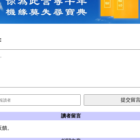
:
讀者留言
反饋。