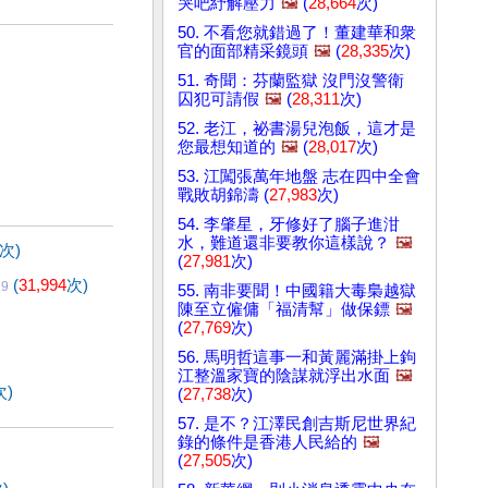
哭吧紓解壓力
🖼️
(
28,664
次)
50. 不看您就錯過了！董建華和衆
)
官的面部精采鏡頭
🖼️
(
28,335
次)
51. 奇聞：芬蘭監獄 沒門沒警衛
囚犯可請假
🖼️
(
28,311
次)
52. 老江，祕書湯兒泡飯，這才是
您最想知道的
🖼️
(
28,017
次)
53. 江闖張萬年地盤 志在四中全會
戰敗胡錦濤 (
27,983
次)
54. 李肇星，牙修好了腦子進泔
水，難道還非要教你這樣說？
🖼️
次)
(
27,981
次)
(
31,994
次)
29
55. 南非要聞！中國籍大毒梟越獄
陳至立僱傭「福清幫」做保鏢
🖼️
(
27,769
次)
56. 馬明哲這事一和黃麗滿掛上鉤
江整溫家寶的陰謀就浮出水面
🖼️
次)
(
27,738
次)
57. 是不？江澤民創吉斯尼世界紀
錄的條件是香港人民給的
🖼️
(
27,505
次)