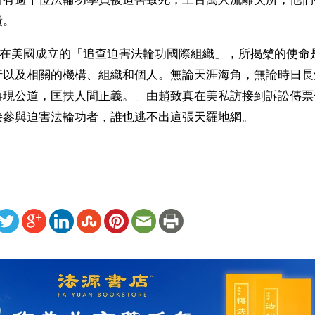
責。
20日在美國成立的「追查迫害法輪功國際組織」，所揭櫫的使
行以及相關的機構、組織和個人。無論天涯海角，無論時日長
再現公道，匡扶人間正義。」由趙致真在美私訪接到訴訟傳票
接參與迫害法輪功者，誰也逃不出這張天羅地網。
ww.renminbao.com/rmb/articles/2004/7/18/31920b.html