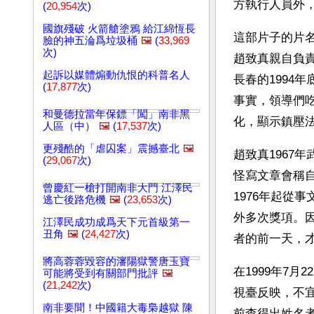
方執行人員外
(
20,954
次)
國旗殘破 火箭艙塗鴉 給江綿恆長
這部片子的片名
臉的神五淪爲垃圾桶
🖼️
(
33,969
次)
趙致真親自負
起訴以媒體煽動仇恨的科普名人
長春的1994
(
17,877
次)
事實，領導們
和曼德拉當年保鏢「闖」南非黑
化，顯示鎮壓
人區（中）
🖼️
(
17,537
次)
更殘酷的「虐囚案」震撼臺北
🖼️
趙致真1967
(
29,067
次)
怪寫文章會稱
曾慶紅一槍打開南非大門 江澤民
1976年起從
逃亡後路危機
🖼️
(
23,653
次)
外多次獎項。因
江澤民成功成爲天下元首級第一
丑角
🖼️
(
24,427
次)
者的前一天，
將高蓉蓉毀容的瀋陽獄警唐玉寶
在1999年7
可能將受到有關部門批評
🖼️
(
21,242
次)
視臺反映，不
南非要聞！中國籍大毒梟越獄 陳
前查得出姓名