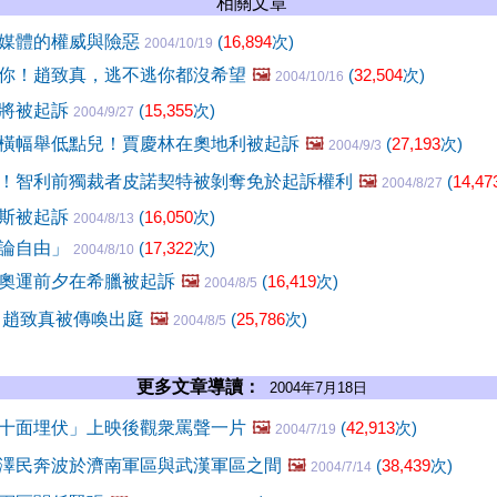
相關文章
媒體的權威與險惡
(
16,894
次)
2004/10/19
你！趙致真，逃不逃你都沒希望
🖼️
(
32,504
次)
2004/10/16
典將被起訴
(
15,355
次)
2004/9/27
橫幅舉低點兒！賈慶林在奧地利被起訴
🖼️
(
27,193
次)
2004/9/3
！智利前獨裁者皮諾契特被剝奪免於起訴權利
🖼️
(
14,47
2004/8/27
羅斯被起訴
(
16,050
次)
2004/8/13
言論自由」
(
17,322
次)
2004/8/10
奧運前夕在希臘被起訴
🖼️
(
16,419
次)
2004/8/5
 趙致真被傳喚出庭
🖼️
(
25,786
次)
2004/8/5
更多文章導讀：
2004年7月18日
十面埋伏」上映後觀衆罵聲一片
🖼️
(
42,913
次)
2004/7/19
澤民奔波於濟南軍區與武漢軍區之間
🖼️
(
38,439
次)
2004/7/14