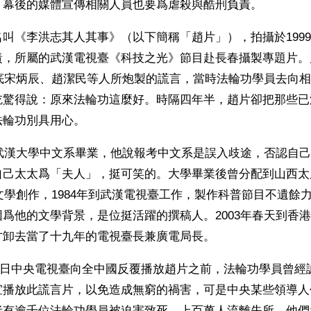
，幕後的媒體宣傳相關人員也要爲虐殺與酷刑負責。
叫《李洪志其人其事》（以下簡稱「趙片」），拍攝於1999
責，所屬的武漢電視臺《科技之光》節目赴長春攝製專題片。
年底宋炳辰、趙潔民等人所炮製的謊言，當時法輪功學員去向
吃驚得說：原來法輪功這麼好。時隔四年半，趙片卻把那些已
法輪功別具用心。
年武漢大學中文系畢業，他說報考中文系是誤入歧途，否認自
自己太太爲「夫人」，挺可笑的。大學畢業後曾分配到山西太
事文學創作，1984年到武漢電視臺工作，製作科普節目不遺餘
爲他的文學背景，是位挺活躍的撰稿人。2003年春天到香
才卸去當了十九年的電視臺長兼廣電局長。
月22日中央電視臺向全中國反覆播放趙片之前，法輪功學員曾
宜播放此謊言片，以免造成無窮的禍害，可是中央某些領導人
者有逾千位法輪功學員被迫害致死，上百萬人流離失所，他們