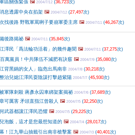
軍區關係緊張
🖼️
(
36,723
次)
2004/7/12
消息透露中央在掐架
🖼️
(
27,497
次)
2004/7/12
次找後路 野戰軍罵咧子要崩軍委主席
🖼️
(
46,267
次)
2004/7/11
備後路揭祕
🖼️
(
35,845
次)
2004/7/11
江澤民「爲法輪功活着」的幾件趣聞
🖼️
(
37,275
次)
2004/7/11
兩百萬黨員！中共隊伍不減肥有訣竅
🖼️
(
35,080
次)
2004/7/9
江背黑鍋的女人」臨危出馬南非
(
30,218
次)
2004/7/8
整治兒媳江澤民耍陰謀打擊趙紫陽
(
45,930
次)
2004/7/7
被軍隊刺殺 蔣彥永囚車綁架案揭祕
(
37,689
次)
2004/7/6
章可厲害 矛頭直指江曾殺人
🖼️
(
32,250
次)
2004/7/5
何武器都讓江澤民恐懼
🖼️
(
29,225
次)
2004/7/5
兒泡飯，這才是您最想知道的
🖼️
(
28,017
次)
2004/7/4
幕！江九華山抽籤引出南非槍擊案
🖼️
(
40,401
次)
2004/7/3