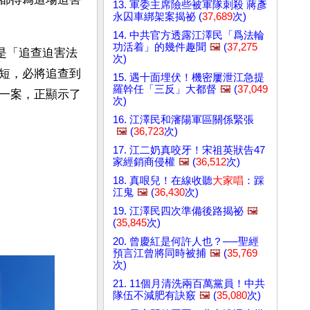
13. 軍委主席險些被軍隊刺殺 蔣彥
永囚車綁架案揭祕 (
37,689
次)
14. 中共官方透露江澤民「爲法輪
功活着」的幾件趣聞
🖼️
(
37,275
命是「追查迫害法
次)
短，必將追查到
15. 遇十面埋伏！機密屢泄江急提
羅幹任「三反」大都督
🖼️
(
37,049
一案，正顯示了
次)
16. 江澤民和瀋陽軍區關係緊張
🖼️
(
36,723
次)
17. 江二奶真咬牙！宋祖英狀告47
家經銷商侵權
🖼️
(
36,512
次)
18. 真哏兒！在線收聽
大家唱
：踩
江鬼
🖼️
(
36,430
次)
19. 江澤民四次準備後路揭祕
🖼️
(
35,845
次)
20. 曾慶紅是何許人也？──聖經
預言江曾將同時被捕
🖼️
(
35,769
次)
21. 11個月清洗兩百萬黨員！中共
隊伍不減肥有訣竅
🖼️
(
35,080
次)