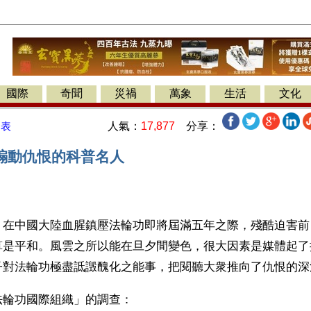
國際
奇聞
災禍
萬象
生活
文化
人氣：
17,877
分享：
發表
煽動仇恨的科普名人
】在中國大陸血腥鎮壓法輪功即將屆滿五年之際，殘酷迫害前
算是平和。風雲之所以能在旦夕間變色，很大因素是媒體起了
子對法輪功極盡詆譭醜化之能事，把閱聽大衆推向了仇恨的深
法輪功國際組織」的調查：