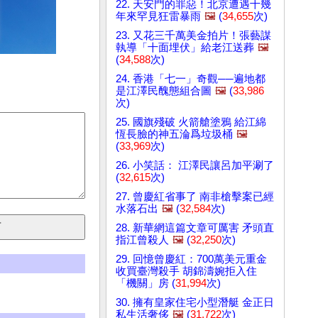
22. 天安門的罪惡！北京遭遇十幾
年來罕見狂雷暴雨
🖼️
(
34,655
次)
23. 又花三千萬美金拍片！張藝謀
執導「十面埋伏」給老江送葬
🖼️
(
34,588
次)
24. 香港「七一」奇觀──遍地都
是江澤民醜態組合圖
🖼️
(
33,986
次)
25. 國旗殘破 火箭艙塗鴉 給江綿
恆長臉的神五淪爲垃圾桶
🖼️
(
33,969
次)
26. 小笑話： 江澤民讓呂加平涮了
(
32,615
次)
27. 曾慶紅省事了 南非槍擊案已經
水落石出
🖼️
(
32,584
次)
28. 新華網這篇文章可厲害 矛頭直
指江曾殺人
🖼️
(
32,250
次)
29. 回憶曾慶紅：700萬美元重金
收買臺灣殺手 胡錦濤婉拒入住
「機關」房 (
31,994
次)
30. 擁有皇家住宅小型潛艇 金正日
私生活奢侈
🖼️
(
31,722
次)