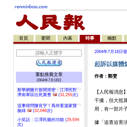
首頁
要聞
內幕
時事
幽默
2004年7月18日
起訴以媒體
重點推薦文章
作者：鄭雯
2004年7月18日
新華網圖片新聞泄密：江澤民對
【人民報消息
濟南軍區往死裏整
🖼️
(
31,255
次)
干擾，但大抵
這事得問陳良宇！爲何看溫家寶
用，有一部片
臉綠
🖼️
(
32,046
次)
小笑話：江澤民腿的功能 (
29,594
據「追查迫害
次)