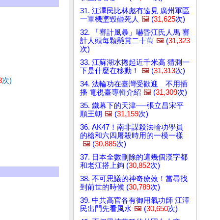
31. 江澤民比林彪有遠見 廣州軍區
一軍機墜毀砸死人
🖼️
(
31,625
次)
32. 「審計風暴」嚇昏江氏人馬 審
計人頭每顆懸賞二十萬
🖼️
(
31,323
次)
33. 江蘇湖水捲起近千米高 猜測一
下是什麼在移動！
🖼️
(
31,313
次)
3
次)
34. 法輪功在臺灣受歡迎 不用插
播 電視臺專輯介紹
🖼️
(
31,309
次)
35. 鐵幕下的天津──張立昌宋平
順王朝
🖼️
(
31,159
次)
36. AK47！南非謀殺法輪功學員
的槍和六四屠殺時用的一模一樣
🖼️
(
30,885
次)
37. 日本全數刪除的這幾個漢字都
和老江搭上鉤 (
30,852
次)
38. 不可思議的神奇療效！當尋找
到前世的時候 (
30,789
次)
39. 中共高官各有御用氣功師 江澤
民出門先看風水
🖼️
(
30,650
次)