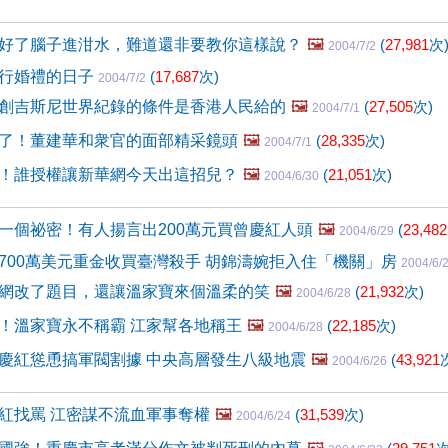
好了腦子進泔水，難道還非要教你這樣說？
🖼️
(
27,981
次
2004/7/2
行婚禮的日子
(
17,687
次)
2004/7/2
創吉斯尼世界紀錄的條件是香港人民給的
🖼️
(
27,505
次)
2004/7/1
了！董建華和衆官的面部精采鏡頭
🖼️
(
28,335
次)
2004/7/1
！誰授權讓新華網今天出這招兒？
🖼️
(
21,051
次)
2004/6/30
一個祕密！有人揚言出200萬元買曾慶紅人頭
🖼️
(
23,482
2004/6/29
700萬美元重金收買臺灣殺手 胡錦濤婉拒入住「機關」房
2004/6/
網改了題目，還讓溫家寶來個溫柔的笑
🖼️
(
21,932
次)
2004/6/28
！溫家寶永不稱霸 江家幫各地稱王
🖼️
(
22,185
次)
2004/6/28
慶紅慫恿搞軍閥割據 中央高層發生八級地震
🖼️
(
43,921
2004/6/26
紅找罵 江密謀不流血軍事奪權
🖼️
(
31,539
次)
2004/6/24