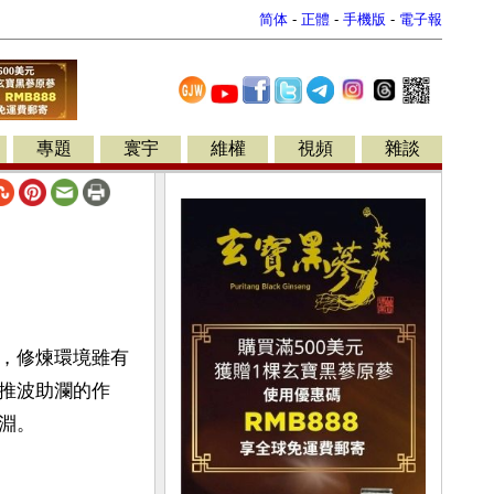
简体
-
正體
-
手機版
-
電子報
專題
寰宇
維權
視頻
雜談
，修煉環境雖有
推波助瀾的作
淵。