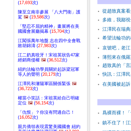
(
17,693
次)
從趙致真案看
陳至立南非參展 「八大門衛」護
駕
🖼️
(
19,586
次)
多維，我鄙視
「堅忍不屈的精神」畫展將在美
江澤民在瑞
國國會展廳揭幕 (
15,704
次)
希望法輪功的
江闖張萬年地盤 志在四中全會戰
敗胡錦濤 (
27,983
次)
哀號吧，老江
江二奶真咬牙！宋祖英狀告47家
薄熙來在俄
經銷商侵權
🖼️
(
36,512
次)
趙致真的「
紐約法輪功學員關於起訴梁冠軍
快訊：江澤民
等人的聲明 (
20,179
次)
江澤民和瀋陽軍區關係緊張
🖼️
在美國被起訴
(
36,723
次)
權當小笑話：宋祖英給自己明確
定位
🖼️
(
56,154
次)
「仇恨」？你沒有問過自己！
爲裸而裸！「
(
16,052
次)
鎮不住了！江
親共僑領表現震驚美國國會 紐約