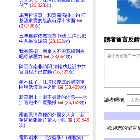
大陸來信：江澤民的載體已被鬼
佔了 (
20,023
次)
馬明哲這事一和黃麗滿掛上鉤 江
整溫家寶的陰謀就浮出水面
🖼️
(
27,738
次)
五年迷霧依然籠罩中國 江澤民把
讀者留言反饋
中共拖進泥沼 (
23,102
次)
我有絕招！南京人不需花錢到哭
吧紓解壓力
🖼️
(
28,664
次)
陳至立南非訪問 法輪功起訴中共
官員程序已啓動 (
18,723
次)
鎮不住了！江澤民奔波於濟南軍
區與武漢軍區之間
🖼️
(
38,439
次)
新華網上一則不尋常的消息──老
讀者暱稱:
江逃跑坐什麼飛機
🖼️
(
25,199
次)
兩個風情萬種的外國女人旁，新
華網這張圖片驚人心魄
🖼️
(
30,546
次)
歡迎您的留言
電影劇本：《沙塵暴》(連載完)