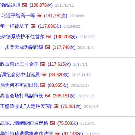
宝强钻冰川
🖼️
(
138,878
次)
2016/10/11
 习近平智高一等
🖼️
(
141,791
次)
2016/9/9
年一样被坑了
🖼️
(
117,896
次)
2016/8/23
美萨德系统护不住首尔
🖼️
(
100,708
次)
2016/7/21
一步登天成为副部级
🖼️
(
117,748
次)
2016/1/20
政后禁止三寸金莲
🖼️
(
117,615
次)
2016/1/1
高调纪念孙中山诞辰
🖼️
(
84,620
次)
2015/11/16
局为何不可能出现
🖼️
(
83,955
次)
2015/10/17
高官会场打骂副市长
🖼️
(
305,151
次)
2015/8/25
王怒涛收走"人定胜天"碑
🖼️
(
75,901
次)
2015/8/8
忍呢…情绪瞬间被定格
🖼️
(
75,503
次)
2015/7/1
华社特稿透露将改这法律
🖼️
(
91,143
次)
2015/6/9