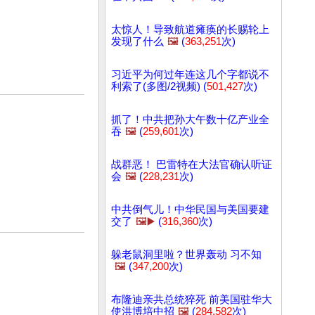
太惊人！导致航道瘫痪的长赐轮上
发现了什么
🖼️
(
363,251
次)
习近平为何过年连这几个字都说不
利索了(多图/2视频) (
501,427
次)
抓了！中共把孙大午数十亿产业全
吞
🖼️
(
259,601
次)
战群恶！ 巴雷特在大法官确认听证
会
🖼️
(
228,231
次)
中共倒气儿！中华民国与美国要建
交了
🖼️▶️
(
316,360
次)
躲老鼠洞里啦？世界轰动 习不知
🖼️
(
347,200
次)
布隆迪亲共总统猝死 前美国驻华大
使洪博培中招
🖼️
(
284,582
次)