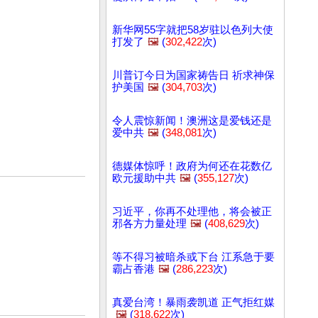
新华网55字就把58岁驻以色列大使
打发了
🖼️
(
302,422
次)
川普订今日为国家祷告日 祈求神保
护美国
🖼️
(
304,703
次)
令人震惊新闻！澳洲这是爱钱还是
爱中共
🖼️
(
348,081
次)
德媒体惊呼！政府为何还在花数亿
欧元援助中共
🖼️
(
355,127
次)
习近平，你再不处理他，将会被正
邪各方力量处理
🖼️
(
408,629
次)
等不得习被暗杀或下台 江系急于要
霸占香港
🖼️
(
286,223
次)
真爱台湾！暴雨袭凯道 正气拒红媒
🖼️
(
318,622
次)