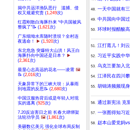
揭中共远洋渔队恶行 滥捕、侵
一天中国就有三
48.
权又规避究责 (
1,249
次)
中共国向中国过
49.
红霞刚散白海豚扑来 “中共国被风
整疯了”📝 (
1,621
次)
环球时报醋酸高
50.
广东细坳水库随时溃坝？全村连
夜逃命！
▶️
(
1,920
次)
江打蔫儿！刘云
51.
东北危急 突爆特大山洪！风王白
习近平实践中华
海豚扑向中国还是日本？
▶️
52.
(
2,361
次)
乌克兰要加入北
53.
最显心志高远的花名——凌霄
🖼️
📝 (
2,016
次)
江泽民在四川攀
54.
天象异常下的三峡大坝：从暴雨
胡锦涛频频现身
55.
到地震的反思📝 (
2,680
次)
中国汉服热背后或是年轻人对现
通过新宪法 克
56.
实的逃离 (
925
次)
一张图得知习近
7.20反迫害日之前 长春大肆绑架
57.
法轮功学员
🖼️
(
1,861
次)
赵本山爱党妈v
58.
美砸数亿美元 强化全球布局反制