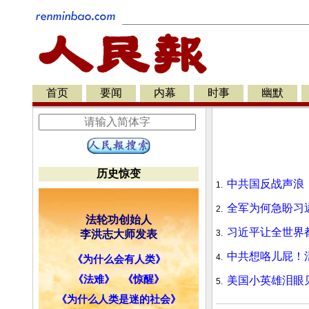
首页
要闻
内幕
时事
幽默
历史惊变
中共国反战声浪
1.
全军为何急盼习
2.
法轮功创始人
习近平让全世界
李洪志大师发表
3.
中共想咯儿屁！
4.
《为什么会有人类》
《法难》
《惊醒》
美国小英雄泪眼
5.
《为什么人类是迷的社会》