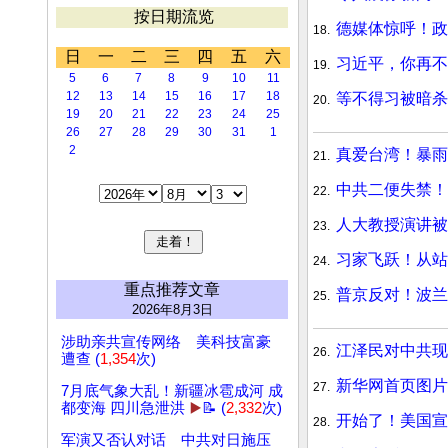
按日期流览
德媒体惊呼！政
18.
日
一
二
三
四
五
六
习近平，你再不
19.
5
6
7
8
9
10
11
12
13
14
15
16
17
18
等不得习被暗杀
20.
19
20
21
22
23
24
25
26
27
28
29
30
31
1
2
真爱台湾！暴雨
21.
中共二便失禁！
22.
人大教授演讲被
23.
习家飞跃！从站
24.
重点推荐文章
普京反对！波兰
25.
2026年8月3日
涉助亲共宣传网络 美科技富豪
江泽民对中共现
26.
遭查 (
1,354
次)
新华网首页图片
27.
7月底气象大乱！新疆冰雹成河 成
都变海 四川急泄洪
▶️
📝 (
2,332
次)
开始了！美国宣
28.
军演又否认对话 中共对日施压