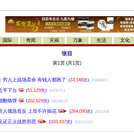
国际
奇闻
灾祸
万象
生活
文化
张目
第1页 (共1页)
：穷人上战场卖命 有钱人都跑了
(
33,148
次)
2023/8/21
近平下台
🖼️
(
51,129
次)
2023/7/11
都翻烙饼
🖼️
(
202,629
次)
2023/6/18
活人饿急造反 上坟不许插花
🖼️▶️
(
264,090
次)
2022/4/9
见证正义战胜邪恶
🖼️▶️
(
333,437
次)
2021/11/21