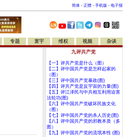
简体
-
正體
-
手机版
-
电子报
专题
寰宇
维权
视频
杂谈
九评共产党
【一】评共产党是什么（图）
【二】评中国共产党是怎样起家的
（图）
【三】评中国共产党暴政(图)
【四】评共产党是反宇宙的力量(图)
【五】评江泽民与中共相互利用迫害
法轮功(图)
【六】评中国共产党破坏民族文化
（图）
【七】评中国共产党的杀人历史(图)
【八】评中国共产党的邪教本质（多
图）
【九】评中国共产党的流氓本性 (图)