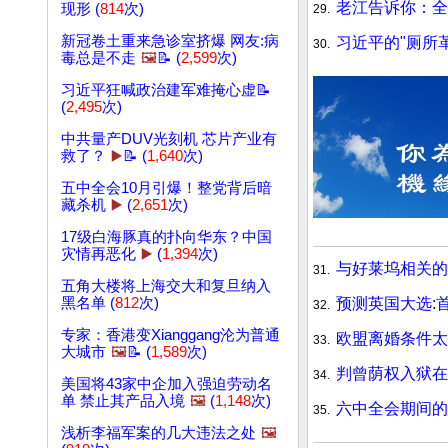
老江告诉你：全
现形 (
814
次)
29.
新冠卷土重来急诊室挤爆 网友:病
习近平的"厕所革
30.
毒总是不走
🖼️
📝 (
2,599
次)
习近平狂喊政治建军难掩心虚📝
(
2,495
次)
中共量产DUV光刻机 芯片产业有
救了？
▶️
📝 (
1,640
次)
五中全会10月引爆！整党背后暗
藏杀机
▶️
(
2,651
次)
17级白海豚真的扑向华东？中国
灾情再恶化
▶️
(
1,394
次)
与好莱坞相关的
31.
五角大楼将上海交大和复旦纳入
预测英国大选:
黑名单 (
812
次)
32.
专家：香港变Xianggang沦为普通
欧盟离婚条件太
33.
大城市
🖼️
📝 (
1,589
次)
判曾荫权入狱在
34.
美国将43家中企加入强迫劳动名
单 禁止其产品入境
🖼️
(
1,148
次)
六中全会期间的
35.
浅析李福军案的几大违法之处
🖼️