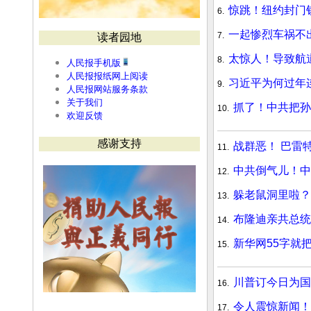
惊跳！纽约封门
6.
一起惨烈车祸不
7.
读者园地
太惊人！导致航
8.
人民报手机版
人民报报纸网上阅读
习近平为何过年连
9.
人民报网站服务条款
关于我们
抓了！中共把孙
10.
欢迎反馈
感谢支持
战群恶！ 巴雷
11.
中共倒气儿！中
12.
躲老鼠洞里啦？
13.
布隆迪亲共总统
14.
新华网55字就
15.
川普订今日为国
16.
令人震惊新闻！
17.