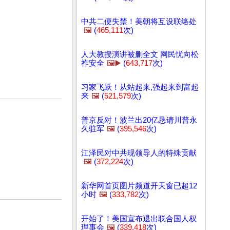
中共二便失禁！美朝将互设联络处
🖼️
(
465,111
次)
人大教授演讲被删全文 网民忧向松
祚安全
🖼️▶️
(
643,717
次)
习家飞跃！从站起来,强起来到富起
来
🖼️
(
521,579
次)
普京反对！波兰出20亿恳请川普永
久驻军
🖼️
(
395,546
次)
江泽民对中共现领导人的特殊贡献
🖼️
(
372,224
次)
新华网首页图片频道开天窗已超12
小时
🖼️
(
333,782
次)
开始了！美国宣布退出联合国人权
理事会
🖼️
(
339,418
次)