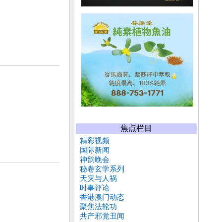
焦点栏目
精彩视频
国际新闻
神韵晚会
秘卷玄学系列
天灾与人祸
时事评论
香港澳门动态
聚焦法轮功
共产邪党丑闻