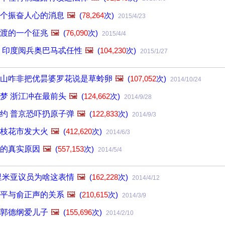
个振奋人心的消息
🖼️
(
78,264
次)
2015/4/23
渡的一个征兆
🖼️
(
76,090
次)
2015/4/4
 印度阅兵奥巴马忒任性
🖼️
(
104,230
次)
2015/1/27
山咋非把优昙婆罗花说是草蛉卵
🖼️
(
107,052
次)
2014/10/24
梦 浙江冲在最前头
🖼️
(
124,662
次)
2014/9/28
约 普京恐吓扔原子弹
🖼️
(
122,833
次)
2014/9/3
枝花市发大火
🖼️
(
412,620
次)
2014/6/3
的真实原因
🖼️
(
557,153
次)
2014/5/4
里米亚议员为啥这表情
🖼️
(
162,228
次)
2014/4/12
平与俞正声的关系
🖼️
(
210,615
次)
2014/3/9
s郭德纲爱儿子
🖼️
(
155,696
次)
2014/2/10