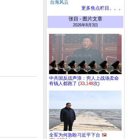
台海风云
更多焦点栏目。。。
张目 - 图片文章
2026年8月3日
中共国反战声浪：穷人上战场卖命
有钱人都跑了 (
33,148
次)
全军为何急盼习近平下台
🖼️