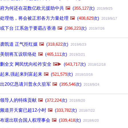
府为何还在花数亿欧元援助中共
🖼️
(
355,127
次)
2019/9/25
处理他，将会被正邪各方力量处理
🖼️
(
408,629
次)
2019/9/17
或下台 江系急于要霸占香港
🖼️
(
286,223
次)
2019/7/26
袭凯道 正气拒红媒
🖼️
(
318,622
次)
2019/6/23
美朝将互设联络处
🖼️
(
465,111
次)
2019/2/21
删全文 网民忧向松祚安全
🖼️▶️
(
643,717
次)
2018/12/18
起来,强起来到富起来
🖼️
(
521,579
次)
2018/10/16
出20亿恳请川普永久驻军
🖼️
(
395,546
次)
2018/9/24
领导人的特殊贡献
🖼️
(
372,224
次)
2018/8/20
频道开天窗已超12小时
🖼️
(
333,782
次)
2018/7/22
布退出联合国人权理事会
🖼️
(
339,418
次)
2018/6/20