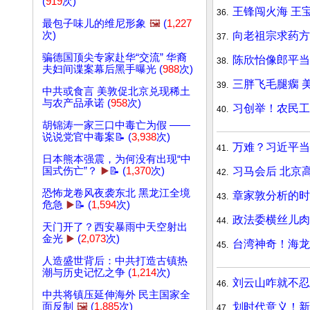
(
919
次)
王锋闯火海 王
36.
最包子味儿的维尼形象
🖼️
(
1,227
向老祖宗求药方
次)
37.
骗德国顶尖专家赴华“交流” 华裔
陈欣怡像郎平当
38.
夫妇间谍案幕后黑手曝光 (
988
次)
三胖飞毛腿瘸 
39.
中共或食言 美敦促北京兑现稀土
与农产品承诺 (
958
次)
习创举！农民工
40.
胡锦涛一家三口中毒亡为假 ——
说说党官中毒案📝 (
3,938
次)
万难？习近平当
41.
日本熊本强震，为何没有出现“中
习马会后 北京
国式伤亡”？
▶️
📝 (
1,370
次)
42.
恐怖龙卷风夜袭东北 黑龙江全境
章家敦分析的时
43.
危急
▶️
📝 (
1,594
次)
政法委横丝儿肉
44.
天门开了？西安暴雨中天空射出
金光
▶️
(
2,073
次)
台湾神奇！海龙
45.
人造盛世背后：中共打造古镇热
潮与历史记忆之争 (
1,214
次)
刘云山咋就不忍
46.
中共将镇压延伸海外 民主国家全
划时代意义！新
面反制
🖼️
(
1,885
次)
47.