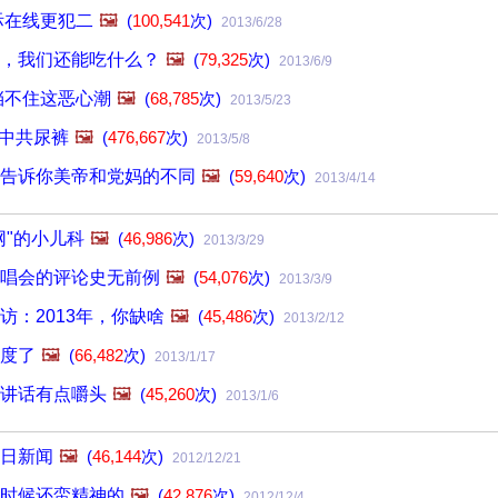
际在线更犯二
🖼️
(
100,541
次)
2013/6/28
，我们还能吃什么？
🖼️
(
79,325
次)
2013/6/9
挡不住这恶心潮
🖼️
(
68,785
次)
2013/5/23
 中共尿裤
🖼️
(
476,667
次)
2013/5/8
告诉你美帝和党妈的不同
🖼️
(
59,640
次)
2013/4/14
网"的小儿科
🖼️
(
46,986
次)
2013/3/29
唱会的评论史无前例
🖼️
(
54,076
次)
2013/3/9
访：2013年，你缺啥
🖼️
(
45,486
次)
2013/2/12
度了
🖼️
(
66,482
次)
2013/1/17
讲话有点嚼头
🖼️
(
45,260
次)
2013/1/6
日新闻
🖼️
(
46,144
次)
2012/12/21
时候还蛮精神的
🖼️
(
42,876
次)
2012/12/4