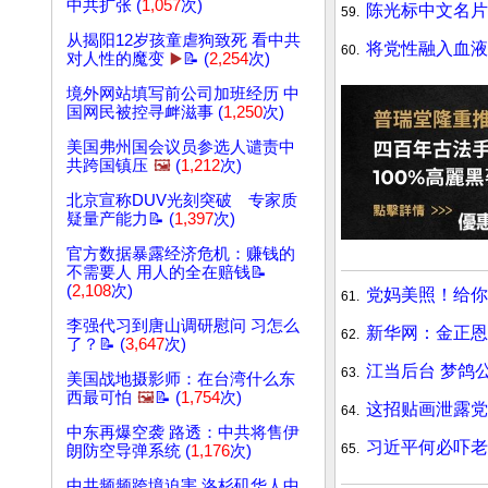
中共扩张 (
1,057
次)
陈光标中文名片
59.
从揭阳12岁孩童虐狗致死 看中共
将党性融入血液 
60.
对人性的魔变
▶️
📝 (
2,254
次)
境外网站填写前公司加班经历 中
国网民被控寻衅滋事 (
1,250
次)
美国弗州国会议员参选人谴责中
共跨国镇压
🖼️
(
1,212
次)
北京宣称DUV光刻突破 专家质
疑量产能力📝 (
1,397
次)
官方数据暴露经济危机：赚钱的
不需要人 用人的全在赔钱📝
(
2,108
次)
党妈美照！给你
61.
李强代习到唐山调研慰问 习怎么
新华网：金正恩
62.
了？📝 (
3,647
次)
江当后台 梦鸽
63.
美国战地摄影师：在台湾什么东
西最可怕
🖼️
📝 (
1,754
次)
这招贴画泄露党
64.
中东再爆空袭 路透：中共将售伊
习近平何必吓老
65.
朗防空导弹系统 (
1,176
次)
中共频频跨境迫害 洛杉矶华人中