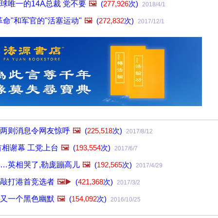
球唯一的14A总裁 党不要
🖼️
(
277,926
次)
2018/4/1
命"和军官的"活塞运动"
🖼️
(
272,832
次)
2017/12/1
两则消息令网友惊呼
🖼️
(
225,518
次)
2017/8/12
首相谢幕 工党上台
🖼️
(
193,554
次)
2017/6/7
…英相哭了,勒庞蹦高儿
🖼️
(
192,565
次)
2017/4/29
敲打港首竞选者
🖼️▶️
(
421,368
次)
2017/3/2
又一个黑色幽默
🖼️
(
154,092
次)
2016/10/25