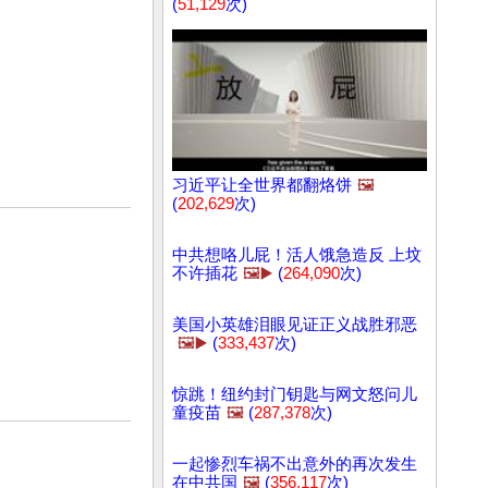
(
51,129
次)
习近平让全世界都翻烙饼
🖼️
(
202,629
次)
中共想咯儿屁！活人饿急造反 上坟
不许插花
🖼️▶️
(
264,090
次)
美国小英雄泪眼见证正义战胜邪恶
🖼️▶️
(
333,437
次)
惊跳！纽约封门钥匙与网文怒问儿
童疫苗
🖼️
(
287,378
次)
一起惨烈车祸不出意外的再次发生
在中共国
🖼️
(
356,117
次)