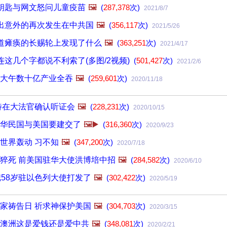
钥匙与网文怒问儿童疫苗
🖼️
(
287,378
次)
2021/8/7
出意外的再次发生在中共国
🖼️
(
356,117
次)
2021/5/26
道瘫痪的长赐轮上发现了什么
🖼️
(
363,251
次)
2021/4/17
这几个字都说不利索了(多图/2视频)
(
501,427
次)
2021/2/6
大午数十亿产业全吞
🖼️
(
259,601
次)
2020/11/18
特在大法官确认听证会
🖼️
(
228,231
次)
2020/10/15
华民国与美国要建交了
🖼️▶️
(
316,360
次)
2020/9/23
世界轰动 习不知
🖼️
(
347,200
次)
2020/7/18
猝死 前美国驻华大使洪博培中招
🖼️
(
284,582
次)
2020/6/10
把58岁驻以色列大使打发了
🖼️
(
302,422
次)
2020/5/19
家祷告日 祈求神保护美国
🖼️
(
304,703
次)
2020/3/15
澳洲这是爱钱还是爱中共
🖼️
(
348,081
次)
2020/2/21