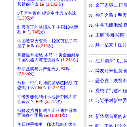
领馆前抗议
🖼️
(
1,192
次)
金正恩犯二 国
66.
9千万空置房 揭穿中共房市泡沫
神舟之路！明天
67.
(
1,395
次)
中共飞船泡澡 
68.
红霞真正的杀招来了 中国13省遭
殃
▶️
(
1,748
次)
正解“多难兴邦”
69.
中国教育大变天！1200万孩子不
顺手拈来！图片
70.
见了
▶️
📝 (
4,219
次)
川普重拳堵绝“木马”！美全面封杀
中国机器人与逆变器📝 (
1,243
次)
江系嫡亲"飞月
71.
菲尔兹奖与共产党无关
🖼️
📝
网友对宋祖英演
72.
(
2,955
次)
恶心党！殃视街
73.
分析：中共对神韵发动超限战 在
恐惧什么?
🖼️
📝 (
2,274
次)
党纯洁到这种程
74.
经济要恶化到什么地步中国人才
习近平对新中委
75.
会造反？
▶️
📝 (
3,547
次)
低价攻势再折戟？比亚迪在日本
面临多个困局
🖼️
(
1,871
次)
新华网首页的末
76.
美日联手抗中 印太战略升级📝
喏，王岐山这个
77.