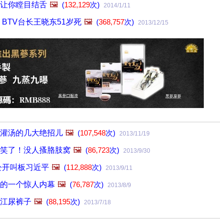
让你瞠目结舌
🖼️
(
132,129
次)
2014/1/11
BTV台长王晓东51岁死
🖼️
(
368,757
次)
2013/12/15
灌汤的几大绝招儿
🖼️
(
107,548
次)
2013/11/19
笑了！没人搔胳肢窝
🖼️
(
86,723
次)
2013/9/30
公开叫板习近平
🖼️
(
112,888
次)
2013/9/11
的一个惊人内幕
🖼️
(
76,787
次)
2013/8/9
江尿裤子
🖼️
(
88,195
次)
2013/7/18