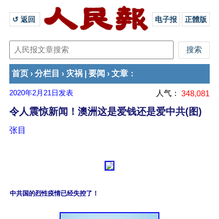
↺ 返回 
电子报
正體版
首页
分栏目
灾祸
要闻
文章
›
›
|
›
：
2020年2月21日
发表
人气：
348,081
令人震惊新闻！澳洲这是爱钱还是爱中共(图)
张目
中共国的烈性疫情已经失控了！