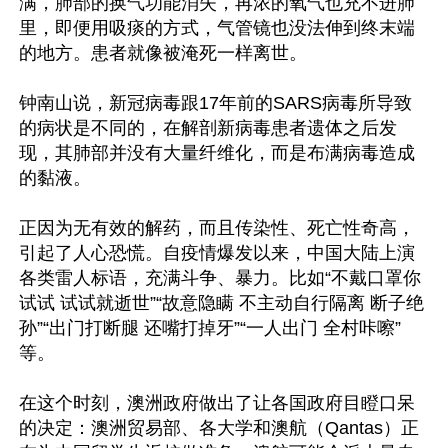
满，肺部的换气功能消失，再浓的氧气也充不进肺
里，即便用吸痰的方式，气管镜也没法伸到终末端
的地方。患者就像被淹死一样离世。

钟南山说，新冠病毒跟17年前的SARS病毒所导致
的病状是不同的，在解剖新病毒患者遗体之后发
现，其肺部并没有大量纤维化，而是布满病毒造成
的黏液。

正因为无有效的解药，而且传染性、死亡性奇高，
引起了人心恐慌。自疫情爆发以来，中国大陆上演
各类雷人标语，充满斗争、暴力。比如“不戴口罩你
试试 试试就逝世”“故意隐瞒 不主动自行隔离 断子绝
孙”“出门打断腿 还嘴打掉牙”“一人出门 全村咔嚓”
等。

在这个时刻，澳洲政府做出了让各国政府目瞪口呆
的决定：澳洲贸易部、各大学和澳航（Qantas）正