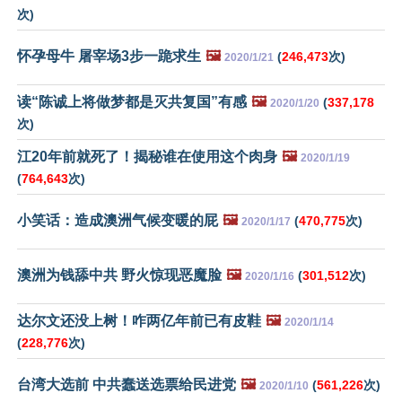
次)
怀孕母牛 屠宰场3步一跪求生
🖼️
(
246,473
次)
2020/1/21
读“陈诚上将做梦都是灭共复国”有感
🖼️
(
337,178
2020/1/20
次)
江20年前就死了！揭秘谁在使用这个肉身
🖼️
2020/1/19
(
764,643
次)
小笑话：造成澳洲气候变暖的屁
🖼️
(
470,775
次)
2020/1/17
澳洲为钱舔中共 野火惊现恶魔脸
🖼️
(
301,512
次)
2020/1/16
达尔文还没上树！咋两亿年前已有皮鞋
🖼️
2020/1/14
(
228,776
次)
台湾大选前 中共蠢送选票给民进党
🖼️
(
561,226
次)
2020/1/10