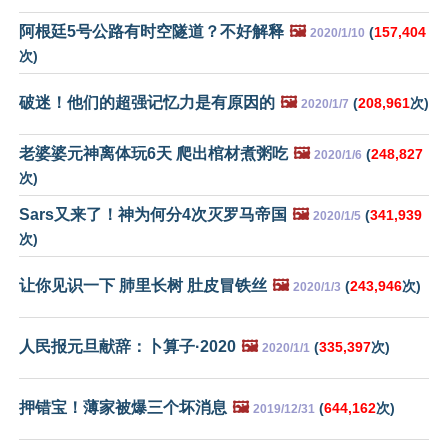
阿根廷5号公路有时空隧道？不好解释
🖼️
(
157,404
2020/1/10
次)
破迷！他们的超强记忆力是有原因的
🖼️
(
208,961
次)
2020/1/7
老婆婆元神离体玩6天 爬出棺材煮粥吃
🖼️
(
248,827
2020/1/6
次)
Sars又来了！神为何分4次灭罗马帝国
🖼️
(
341,939
2020/1/5
次)
让你见识一下 肺里长树 肚皮冒铁丝
🖼️
(
243,946
次)
2020/1/3
人民报元旦献辞：卜算子·2020
🖼️
(
335,397
次)
2020/1/1
押错宝！薄家被爆三个坏消息
🖼️
(
644,162
次)
2019/12/31