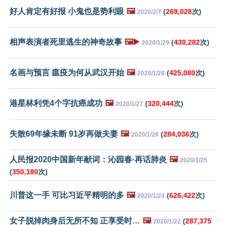
好人肯定有好报 小鬼也是势利眼
🖼️
(
269,028
次)
2020/2/7
相声表演者死里逃生的神奇故事
🖼️▶️
(
430,282
次)
2020/1/29
名画与预言 瘟疫为何从武汉开始
🖼️
(
425,080
次)
2020/1/28
港星林利凭4个字抗癌成功
🖼️
(
320,444
次)
2020/1/27
失散69年缘未断 91岁再做夫妻
🖼️
(
284,036
次)
2020/1/26
人民报2020中国新年献词：沁园春·再话肺炎
🖼️
2020/1/25
(
350,180
次)
川普这一手 可比习近平精明的多
🖼️
(
626,422
次)
2020/1/24
女子脱掉肉身后无所不知 正享受时…
🖼️
(
287,375
2020/1/22