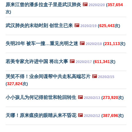
原来江曾的潘多拉盒子里是武汉肺炎
🖼️
(
357,654
2020/2/20
次)
武汉肺炎的末劫时刻 创世主已来
🖼️
(
625,443
次)
2020/2/19
失明20年 被车一撞…重见光明之迷
🖼️
(
231,113
次)
2020/2/18
若美专家允许进中国 将出大事
🖼️
(
611,341
次)
2020/2/17
哭笑不得！业余间谍帮中共走私高端芯片
🖼️
2020/2/15
(
327,824
次)
小小孩儿为何记得前世和轮回转生
🖼️
(
273,920
次)
2020/2/13
天哪！原来瘟疫的眼睛从来不昏花
🖼️
(
387,696
次)
2020/2/12