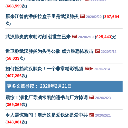
(
608,599
次)
原来江曾的潘多拉盒子里是武汉肺炎
🖼️
(
357,654
2020/2/20
次)
武汉肺炎的末劫时刻 创世主已来
🖼️
(
625,443
次)
2020/2/19
世卫称武汉肺炎为头号公敌 威力胜恐怖攻击
🖼️
2020/2/12
(
58,033
次)
如何抵挡武汉肺炎！一个非常精彩视频
🖼️▶️
2020/2/14
(
407,296
次)
更多文章导读：
2020年2月21日
震惊！湖北厂导演常凯的遗书与厂方悼词
🖼️
2020/2/23
(
369,369
次)
令人震惊新闻！澳洲这是爱钱还是爱中共
🖼️
2020/2/21
(
348,081
次)