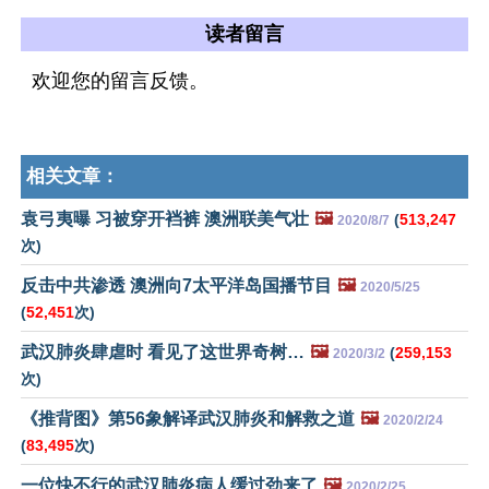
读者留言
欢迎您的留言反馈。
相关文章：
袁弓夷曝 习被穿开裆裤 澳洲联美气壮
🖼️
(
513,247
2020/8/7
次)
反击中共渗透 澳洲向7太平洋岛国播节目
🖼️
2020/5/25
(
52,451
次)
武汉肺炎肆虐时 看见了这世界奇树…
🖼️
(
259,153
2020/3/2
次)
《推背图》第56象解译武汉肺炎和解救之道
🖼️
2020/2/24
(
83,495
次)
一位快不行的武汉肺炎病人缓过劲来了
🖼️
2020/2/25