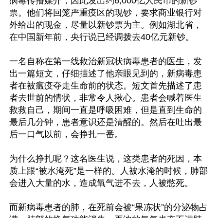
病毒传播媒介，因此发出约6,000亿人民币的新钞
票。他们将回笼严重疫区的现钞，要求商业银行对
外给出的现金，尽量以新钞票为主。例如湖北省，
在中国新年前，央行说已经调拨去40亿元新钞。

一名自称在第一线救治新冠状病毒患者的医生，发
出一篇短文，仔细描述了他亲眼见到的，新病毒患
者在被瘟疫夺走生命前的状态。短文首先描述了患
者去世前的情状，非常令人揪心。患者会喊着医生
救救自己，期间一直是呼吸困难，但是直到生命的
最后几分钟，患者意识还是清醒的。然后在吐出最
后一口气以前，会挣扎一番。

为什么挣扎呢？这名医生说，这类患者的死因，本
质上跟“被水淹死”是一样的。人被水淹的时候，肺部
会进入大量的水，造成氧气进不去，人被憋死。

而新病毒患者的肺，在死前会被“果冻状”的分泌物占