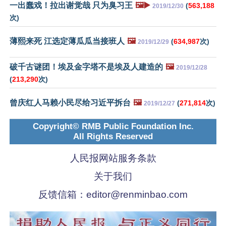
一出蠢戏！拉出谢觉哉 只为臭习王
🖼️▶️
(
563,188
2019/12/30
次)
薄熙来死 江选定薄瓜瓜当接班人
🖼️
(
634,987
次)
2019/12/29
破千古谜团！埃及金字塔不是埃及人建造的
🖼️
2019/12/28
(
213,290
次)
曾庆红人马赖小民尽给习近平拆台
🖼️
(
271,814
次)
2019/12/27
Copyright© RMB Public Foundation Inc.
All Rights Reserved
人民报网站服务条款
关于我们
反馈信箱：
editor@renminbao.com