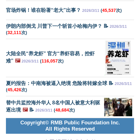
官场炸锅！谁在盼著“老大”出事？
(
45,537
次)
2026/3/11
伊朗内部倒戈 川普下一个斩首小哈梅内伊？ 📝
2026/3/11
(
32,111
次)
大陆全民“养龙虾” 官方“养虾容易，控虾
难”
🖼️
(
116,057
次)
2026/3/11
夏约报告：中南海被逼入绝境 危险将转嫁全球 📝
2026/3/11
(
45,426
次)
替中共监控海外华人 8名中国人被意大利驱
逐出境
🖼️
📝
(
48,684
次)
2026/3/11
Copyright© RMB Public Foundation Inc.
All Rights Reserved