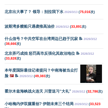
北京出大事了？ 领导：别拉我下水
(
75,016
次)
2026/3/13
波斯湾多艘船只遇袭推高油价
(
33,891
次)
2026/3/12
什么信号？中共空军在台湾周边已趋于沉寂 📝
2026/3/12
(
38,666
次)
北京弄巧成拙 惩罚高市反强化其政治地位 📝
2026/3/12
(
33,828
次)
本年度国际最佳记者提问？中南海被当众打
脸
🖼️
📝
(
49,383
次)
2026/3/12
霍尔木兹海峡战火连天 川普送习“大礼”
(
32,786
次)
2026/3/12
小哈梅内伊双腿重创? 伊朗未来三个结局
(
33,523
2026/3/12