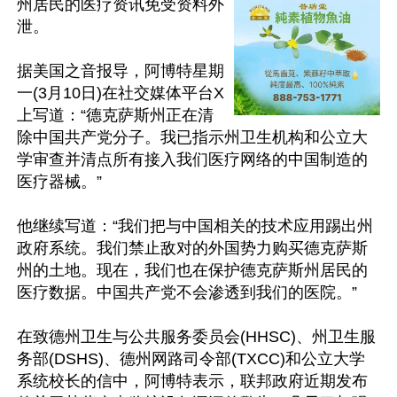
州居民的医疗资讯免受资料外
泄。

据美国之音报导，阿博特星期
一(3月10日)在社交媒体平台X
上写道：“德克萨斯州正在清
除中国共产党分子。我已指示州卫生机构和公立大
学审查并清点所有接入我们医疗网络的中国制造的
医疗器械。”

他继续写道：“我们把与中国相关的技术应用踢出州
政府系统。我们禁止敌对的外国势力购买德克萨斯
州的土地。现在，我们也在保护德克萨斯州居民的
医疗数据。中国共产党不会渗透到我们的医院。”

在致德州卫生与公共服务委员会(HHSC)、州卫生服
务部(DSHS)、德州网路司令部(TXCC)和公立大学
系统校长的信中，阿博特表示，联邦政府近期发布