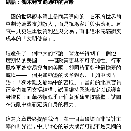
結語：獨木難支崩塌中的宮殿   
中國的世界觀本質上是商業導向的。它不將世界簡
單劃分為盟友與敵人，而是視為客戶與供應商。這
讓中共更注重物質利益與交易，而非追求充滿衝突
成本的「文明使命」。

這產生了一個巨大的悖論：習近平得到了一個他一
度期待的美國——一個政策更具不可預測性、行事
風格更為交易導向的美國，卻同時面對他最擔憂的
處境——一個更加動盪的國際體系。正如中國古
語：「獨木難支崩塌中的宮殿。」當前的北京官員
正全力加固支撐結構，試圖維持系統穩定以保護自
身增長；而華盛頓似乎正忙著拆除支撐牆壁，試圖
在混亂中重新定義自身的權力。

這篇文章最終提醒我們：在一個由破壞而非設計主
導的世界裡，中共野心的最大威脅可能不是美國的