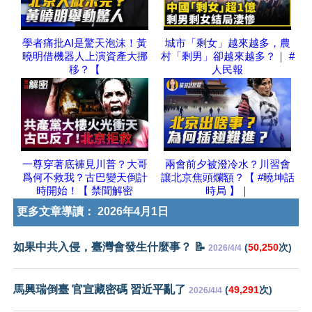
學者痛批AI是驚天泡沫！黃
城市「剩女」越來越多，農
曉明借機器人上演資產大挪
村「剩男」卻越來越多？｜ #
移？【
人民報
一尊穿著底褲見川普？大哥
兩會前夕被潑冷水？川習會
爲何不救我？古巴變天倒計
讓北京焦頭爛額？【 #曉坤話
時開始！【 禁聞解密
時局 】｜
更多文章導讀：
2026年4月1日
如果中共入侵，臺灣會發生什麼事？ 📝
(
50,250
次)
2026/4/4
馬興瑞倒臺 官宣藏密碼 習近平亂了
(
49,291
次)
2026/4/4