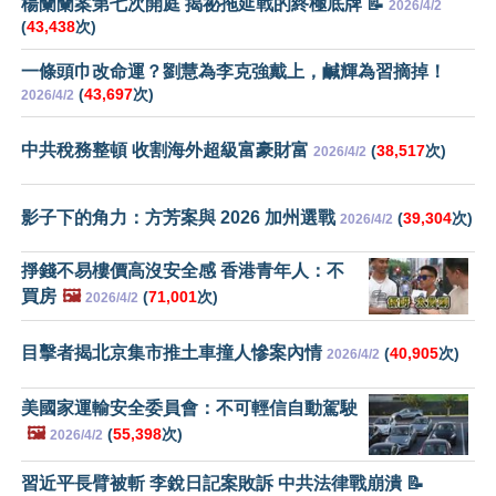
楊蘭蘭案第七次開庭 揭祕拖延戰的終極底牌 📝
2026/4/2
(
43,438
次)
一條頭巾改命運？劉慧為李克強戴上，鹹輝為習摘掉！
(
43,697
次)
2026/4/2
中共稅務整頓 收割海外超級富豪財富
(
38,517
次)
2026/4/2
影子下的角力：方芳案與 2026 加州選戰
(
39,304
次)
2026/4/2
掙錢不易樓價高沒安全感 香港青年人：不
買房
🖼️
(
71,001
次)
2026/4/2
目擊者揭北京集市推土車撞人慘案內情
(
40,905
次)
2026/4/2
美國家運輸安全委員會：不可輕信自動駕駛
🖼️
(
55,398
次)
2026/4/2
習近平長臂被斬 李銳日記案敗訴 中共法律戰崩潰 📝