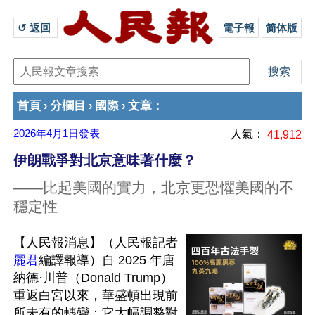
↺ 返回 
電子報
简体版
首頁
分欄目
國際
文章
›
›
›
：
2026年4月1日
發表
人氣：
41,912
伊朗戰爭對北京意味著什麼？
——比起美國的實力，北京更恐懼美國的不
穩定性
【人民報消息】（人民報記者
麗君
編譯報導）自 2025 年唐
納德·川普（Donald Trump）
重返白宮以來，華盛頓出現前
所未有的轉變：它大幅調整對