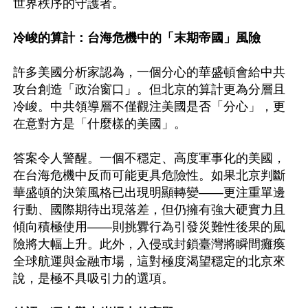
世界秩序的守護者。 

冷峻的算計：台海危機中的「末期帝國」風險
許多美國分析家認為，一個分心的華盛頓會給中共
攻台創造「政治窗口」。但北京的算計更為分層且
冷峻。中共領導層不僅觀注美國是否「分心」，更
在意對方是「什麼樣的美國」。 

答案令人警醒。一個不穩定、高度軍事化的美國，
在台海危機中反而可能更具危險性。如果北京判斷
華盛頓的決策風格已出現明顯轉變——更注重單邊
行動、國際期待出現落差，但仍擁有強大硬實力且
傾向積極使用——則挑釁行為引發災難性後果的風
險將大幅上升。此外，入侵或封鎖臺灣將瞬間癱瘓
全球航運與金融市場，這對極度渴望穩定的北京來
說，是極不具吸引力的選項。
