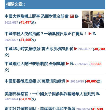
相關文章：
中國大媽飛機上鬧事 恐面對重金賠償
🖼️
📝
(
45,497
次)
2026/6/27
中國年輕人突然清醒？一場集體反叛正在蔓延！
▶️
📝
(
41,405
次)
2026/6/27
中國48小時災難頻發 雷火冰洪橫跨多省
▶️
(
39,700
2026/6/27
次)
中國網紅大鬧巴黎歌劇院 全網駡翻
▶️
📝
(
39,843
2026/6/26
次)
中國影視徹底崩盤 20萬羣演陷絕境
▶️
(
48,665
次)
2026/6/25
美聯邦檢察官：一中國女子因參與詐騙老年人被判刑 📝
(
34,575
次)
2026/6/24
兩面討好發戰爭財：美媒揭中共和平偽裝
(
41,538
2026/6/24