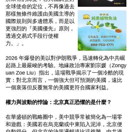
全球使命的定位，不再像過去
那樣無條件維護由美國主導的
國際規則與多邊體系，而是以
更強烈的『美國優先』原則，
透過交易式手段行使權
力。」。

2026 年爆發的美以對伊朗戰爭，迅速轉化為中共崛
起路上最嚴峻的考驗。地緣政治專家劉宗媛（Zongy
uan Zoe Liu）指出，這場戰爭揭示了一個冷酷的現
實：對北京而言，一個強大但可預測的美國，遠比
一個衰落但反覆無常的美國更符合國家利益。

權力與波動的悖論：北京真正恐懼的是什麼？
在華盛頓的戰略圈中，美中競爭常被簡化為一場零
和遊戲：美國若在烏克蘭或中東陷入泥淖，北京便
自動得分。但北京的決策邏輯遠比這複雜。中共過