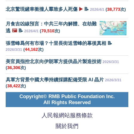
北京驚現鏟車衝撞人羣致多人死傷
▶️
📝
(
38,773
次)
2026/4/1
月食吉凶線預言：中共三年內解體、在劫難
逃
🖼️
📝
(
70,510
次)
2026/4/1
張雪峰爲何有市場？十里長街送雪峰的幕後真相 📝
(
44,162
次)
2026/3/31
美官員指控北京向伊朗軍方提供晶片製造技術
2026/3/31
(
36,306
次)
具軍方背景中國大學持續採購配備受限 AI 晶片
2026/3/31
(
38,422
次)
Copyright© RMB Public Foundation Inc.
All Rights Reserved
人民報網站服務條款
關於我們