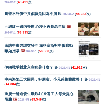
(
49,491
次)
2026/4/2
川普不評價中共倡議是因為不屑 📝
(
45,283
次)
2026/4/2
五網紅一週內去世 心梗不再是老年病
🖼️
(
66,935
次)
2026/4/1
密訪中東強調突發性 海格塞斯對中俄暗動
瞭如指掌
🖼️
(
56,560
次)
2026/4/1
伊朗戰爭對北京意味著什麼？ 📝
(
41,912
次)
2026/4/1
中南海陷五大困局，好朋友、小兄弟集體散夥！ 📝
2026/4/1
(
44,004
次)
重慶一隧道發生爆炸4亡9傷 工人每天提心
吊膽
🖼️
(
69,549
次)
2026/4/1