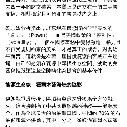
去四十年的財富積累，本質上是建立在一個由美國
支撐、相對穩定且可預測的國際秩序之上。 

劉宗媛分析指出，北京現在最恐懼的並非美國的
「實力」（Power），而是美國政策的「波動性」
（Volatility）。一個在國際事務中變得激進、暴力且
不再受規則約束的美國，才是真正的威脅。對習近
平而言，這就像是看著一座提供庇護的宮殿正在崩
塌，自己卻必須在瓦礫中尋找生存空間。波動的美
國會摧毀讓這些空隙轉化為機會的基本條件。  

能源生命線：霍爾木茲海峽的陰影 
伊朗戰爭爆發後，區域衝突迅速升級為全方位戰
火，這直接刺痛了中共國最敏感的神經——能源安
全。作為全球最大的原油進口國，中國約 70% 的石
油仰賴海外供應，其中三分之一須經過霍爾木茲海