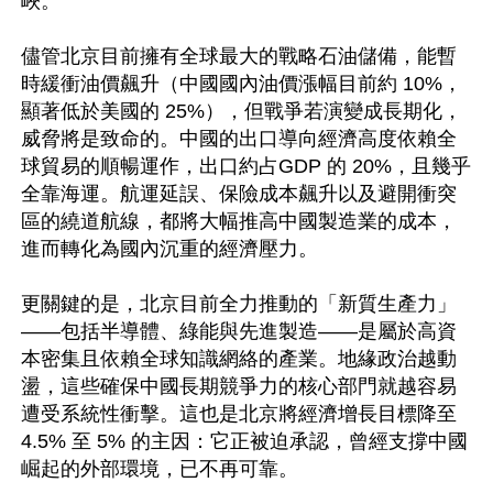
峽。  

儘管北京目前擁有全球最大的戰略石油儲備，能暫
時緩衝油價飆升（中國國內油價漲幅目前約 10%，
顯著低於美國的 25%），但戰爭若演變成長期化，
威脅將是致命的。中國的出口導向經濟高度依賴全
球貿易的順暢運作，出口約占GDP 的 20%，且幾乎
全靠海運。航運延誤、保險成本飆升以及避開衝突
區的繞道航線，都將大幅推高中國製造業的成本，
進而轉化為國內沉重的經濟壓力。 

更關鍵的是，北京目前全力推動的「新質生產力」
——包括半導體、綠能與先進製造——是屬於高資
本密集且依賴全球知識網絡的產業。地緣政治越動
盪，這些確保中國長期競爭力的核心部門就越容易
遭受系統性衝擊。這也是北京將經濟增長目標降至 
4.5% 至 5% 的主因：它正被迫承認，曾經支撐中國
崛起的外部環境，已不再可靠。  
