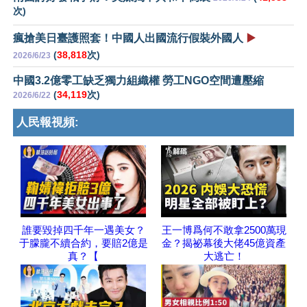
次)
瘋搶美日臺護照套！中國人出國流行假裝外國人
▶️
(
38,818
次)
2026/6/23
中國3.2億零工缺乏獨力組織權 勞工NGO空間遭壓縮
(
34,119
次)
2026/6/22
人民報視頻:
誰要毀掉四千年一遇美女？
王一博爲何不敢拿2500萬現
于朦朧不續合約，要賠2億是
金？揭祕幕後大佬45億資產
真？【
大逃亡！