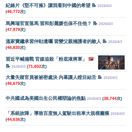
紀錄片《堅不可摧》讓我看到中國的希望 📝
2026/4/3
(
46,772
次)
馬興瑞官宣落馬 習和彭麗媛也保不住他？ 📝
2026/4/3
(
47,979
次)
溫家寶繼承習仲勛遺囑 習變父親擁護者的敵人 📝
2026/4/3
(
46,830
次)
習近平喊備戰 官媒追殺「粉底液將軍」
🖼️
📝
(
71,602
次)
2026/4/3
大量失蹤官員被祕密處決 內幕讓人瞠目結舌 📝
2026/4/3
(
46,679
次)
中共國成為美國出生公民權辯論的焦點
(
38,744
次)
2026/4/3
「系統故障」導致百度無人駕駛出租車大規模癱瘓
2026/4/3
(
44,636
次)