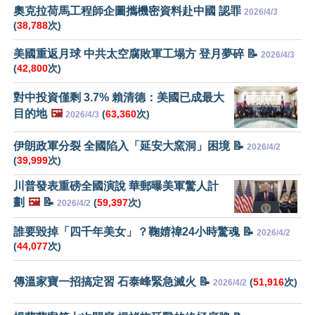
奧克拉荷馬工程師企圖攜機密資料赴中國 認罪
2026/4/3
(
38,788
次)
美國重返月球 中共太空腐敗軍工塌方 登月夢碎 📝
2026/4/3
(
42,800
次)
對中投資僅剩 3.7% 賴清德：美國已成最大
目的地
🖼️
(
63,360
次)
2026/4/3
伊朗政軍分裂 全國陷入「延安大窯洞」困境 📝
2026/4/2
(
39,999
次)
川普發表重磅全國演說 華郵曝美軍驚人計
劃
🖼️
📝
(
59,397
次)
2026/4/2
誰要毀掉「四千年美女」？鞠婧禕24小時驚魂 📝
2026/4/2
(
44,077
次)
傳溫家寶一招搞定習 石泰峰緊急滅火 📝
(
51,916
次)
2026/4/2