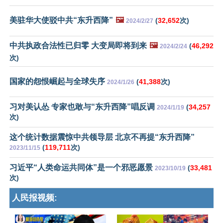
美驻华大使驳中共“东升西降”
🖼️
(
32,652
次)
2024/2/27
中共执政合法性已归零 大变局即将到来
🖼️
(
46,292
2024/2/24
次)
国家的怨恨崛起与全球失序
(
41,388
次)
2024/1/26
习对美认怂 专家也敢与“东升西降”唱反调
(
34,257
2024/1/19
次)
这个统计数据震惊中共领导层 北京不再提“东升西降”
(
119,711
次)
2023/11/15
习近平“人类命运共同体”是一个邪恶愿景
(
33,481
2023/10/19
次)
人民报视频: