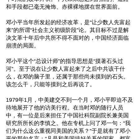
和手段都已毫无掩饰、赤裸裸地摆在世界面前。

邓小平当年所发起的经济改革，是“让少数人先富起
来”的所谓“社会主义初级阶段”论。其目标不过是解
决文革十年后中共所不得不面对的，中国经济面临
崩溃的局面。

邓小平这个“总设计师”的指导思想是“摸著石头过
河”。至于说在让少数人富起来了之后中共该干什
么，在邓的脑子里，还属于那些尚未摸到的石头。
该怎么干，只能等摸到之后再说了。

1979年1月，中美建交不到一个月，邓小平即迫不及
待地展开了他的访美行程。在当时邓的随行人员
中，有一位是后来担任了中国社科院副院长兼美国
研究所所长的李慎之。他在专机上问了邓一句：“我
们为什么这么重视同美国的关系？”于是就有了邓小
平的那句名言：“凡是和美国搞好关系的国家，都富