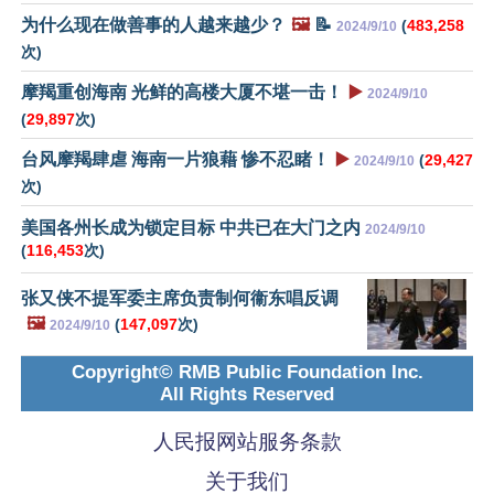
为什么现在做善事的人越来越少？
🖼️
📝
(
483,258
2024/9/10
次)
摩羯重创海南 光鲜的高楼大厦不堪一击！
▶️
2024/9/10
(
29,897
次)
台风摩羯肆虐 海南一片狼藉 惨不忍睹！
▶️
(
29,427
2024/9/10
次)
美国各州长成为锁定目标 中共已在大门之内
2024/9/10
(
116,453
次)
张又侠不提军委主席负责制何衞东唱反调
🖼️
(
147,097
次)
2024/9/10
Copyright© RMB Public Foundation Inc.
All Rights Reserved
人民报网站服务条款
关于我们