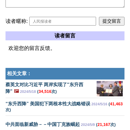
读者暱称:
读者留言
欢迎您的留言反馈。
相关文章：
蔡英文对比习近平 两岸实现了"东升西
降"
🖼️
(
34,516
次)
2024/5/18
“东升西降” 美国犯下两根本性大战略错误
(
41,463
2024/5/16
次)
中共面临新威胁－－中国丁克族崛起
(
21,167
次)
2024/5/9