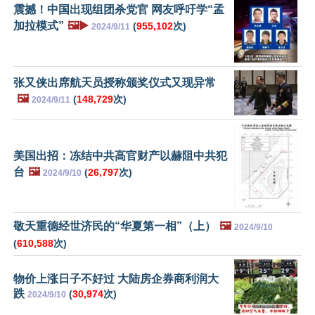
震撼！中国出现组团杀党官 网友呼吁学“孟
加拉模式”
🖼️▶️
(
955,102
次)
2024/9/11
张又侠出席航天员授称颁奖仪式又现异常
🖼️
(
148,729
次)
2024/9/11
美国出招：冻结中共高官财产以赫阻中共犯
台
🖼️
(
26,797
次)
2024/9/10
敬天重德经世济民的“华夏第一相”（上）
🖼️
2024/9/10
(
610,588
次)
物价上涨日子不好过 大陆房企券商利润大
跌
(
30,974
次)
2024/9/10