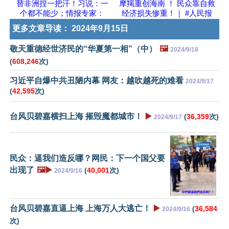
替非洲捏一把汗！习说：一
摩羯重创海南 ！ 民众靠自救
个都不能少；情报专家：
经济损失惨重！｜ #人民报
更多文章导读：
2024年9月15日
敬天重德经世济民的“华夏第一相”（中）
🖼️
2024/9/18
(
608,246
次)
习近平自爆中共丑陋内幕 网友：越吹越死的难看
2024/9/17
(
42,595
次)
台风贝碧嘉横扫上海 摧毁魔都城市！
▶️
(
36,359
次)
2024/9/17
民众：逼我们造反哪？网民：下一个国父要
出现了
🖼️▶️
(
40,001
次)
2024/9/16
台风贝碧嘉直逼上海 上海万人大逃亡！
▶️
(
36,584
2024/9/16
次)