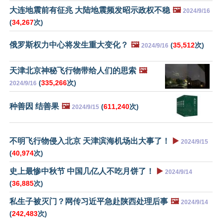
大连地震前有征兆 大陆地震频发昭示政权不稳
🖼️
2024/9/16
(
34,267
次)
俄罗斯权力中心将发生重大变化？
🖼️
(
35,512
次)
2024/9/16
天津北京神秘飞行物带给人们的思索
🖼️
(
335,266
次)
2024/9/16
种善因 结善果
🖼️
(
611,240
次)
2024/9/15
不明飞行物侵入北京 天津滨海机场出大事了！
▶️
2024/9/15
(
40,974
次)
史上最惨中秋节 中国几亿人不吃月饼了！
▶️
2024/9/14
(
36,885
次)
私生子被灭门？网传习近平急赴陕西处理后事
🖼️
2024/9/14
(
242,483
次)