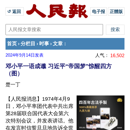
↺ 返回 
电子报
正體版
首页
分栏目
时事
文章
›
›
›
：
2024年9月14日
发表
人气：
16,502
邓小平一语成谶 习近平“帝国梦”惊醒四方
（图）
楚一丁
【人民报消息】1974年4月9
日，邓小平率团代表中共出席
第28届联合国代表大会第六
次特别会议，并发表讲话。他
在发言时信誓旦旦地告诉全世