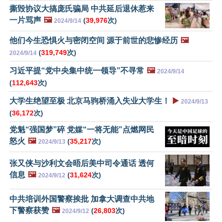
撕毁协议大搞庞氏骗局 中共延后退休惹来
一片骂声
🖼️
(
39,976
次)
2024/9/14
他们今生恐惧火与密闭空间 源于前世的悲惨经历
🖼️
(
319,749
次)
2024/9/14
习近平提“党中央集中统一领导”不寻常
🖼️
2024/9/14
(
112,643
次)
大学生绝望至极 北京马驹桥涌入失业大学生！
▶️
2024/9/13
(
36,172
次)
党魁“强国梦”碎 党媒“一将无能”点燃网民
怒火
🖼️
(
35,217
次)
2024/9/13
张又侠与沙利文会晤后美中司令通话 透何
信息
🖼️
(
31,624
次)
2024/9/12
中共培训外国警察挨批 加拿大调查中共地
下警察获赞
🖼️
(
26,803
次)
2024/9/12