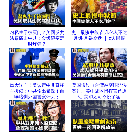
习私生子被灭门？美国反共
史上最惨中秋节 几亿人不吃
法案痛击中共；金饭碗变定
月饼 月饼崩盘 ｜ #人民报
时炸弹？
重大转向！美认定中共直接
美国通过《台湾冲突吓阻法
军援俄；中共输出暴政！自
案》、美中战区指挥官首通
曝培训外国警察计划；
话 美印太司令说了啥