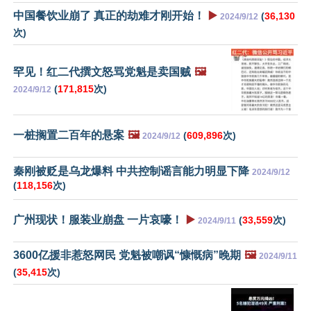
中国餐饮业崩了 真正的劫难才刚开始！
▶️
(
36,130
2024/9/12
次)
罕见！红二代撰文怒骂党魁是卖国贼
🖼️
(
171,815
次)
2024/9/12
一桩搁置二百年的悬案
🖼️
(
609,896
次)
2024/9/12
秦刚被贬是乌龙爆料 中共控制谣言能力明显下降
2024/9/12
(
118,156
次)
广州现状！服装业崩盘 一片哀嚎！
▶️
(
33,559
次)
2024/9/11
3600亿援非惹怒网民 党魁被嘲讽“慷慨病”晚期
🖼️
2024/9/11
(
35,415
次)