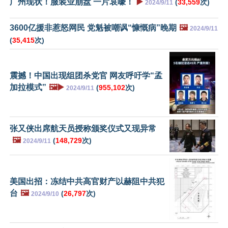
广州现状！服装业崩盘 一片哀嚎！
▶️
(
33,559
次)
2024/9/11
3600亿援非惹怒网民 党魁被嘲讽“慷慨病”晚期
🖼️
2024/9/11
(
35,415
次)
震撼！中国出现组团杀党官 网友呼吁学“孟
加拉模式”
🖼️▶️
(
955,102
次)
2024/9/11
张又侠出席航天员授称颁奖仪式又现异常
🖼️
(
148,729
次)
2024/9/11
美国出招：冻结中共高官财产以赫阻中共犯
台
🖼️
(
26,797
次)
2024/9/10