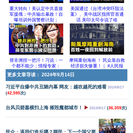
重大转向！美认定中共直接
美国通过《台湾冲突吓阻法
军援俄；中共输出暴政！自
案》、美中战区指挥官首通
曝培训外国警察计划；
话 美印太司令说了啥
替非洲捏一把汗！习说：一
摩羯重创海南 ！ 民众靠自救
个都不能少；情报专家：
经济损失惨重！｜ #人民报
更多文章导读：
2024年9月14日
习近平自爆中共丑陋内幕 网友：越吹越死的难看
2024/9/17
(
42,595
次)
台风贝碧嘉横扫上海 摧毁魔都城市！
▶️
(
36,359
次)
2024/9/17
民众：逼我们造反哪？网民：下一个国父要