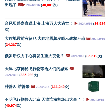
出现了
🖼️▶️
(
40,001
次)
2024/9/16
台风贝碧嘉直逼上海 上海万人大逃亡！
▶️
(
36,584
2024/9/16
次)
大连地震前有征兆 大陆地震频发昭示政权不稳
🖼️
2024/9/16
(
34,267
次)
俄罗斯权力中心将发生重大变化？
🖼️
(
35,512
次)
2024/9/16
天津北京神秘飞行物带给人们的思索
🖼️
(
335,266
次)
2024/9/16
种善因 结善果
🖼️
(
611,240
次)
2024/9/15
不明飞行物侵入北京 天津滨海机场出大事了！
▶️
2024/9/15
(
40,974
次)