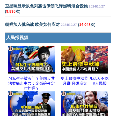
卫星照显示以色列袭击伊朗飞弹燃料混合设施
2024/10/27
(
9,895
次)
朝鲜加入俄乌战 欧美如何应对
(
14,048
次)
2024/10/27
人民报视频:
习私生子被灭门？美国反共
史上最惨中秋节 几亿人不吃
法案痛击中共；金饭碗变定
月饼 月饼崩盘 ｜ #人民报
时炸弹？