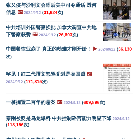
张又侠与沙利文会晤后美中司令通话 透何
信息
🖼️
(
31,624
次)
2024/9/12
中共培训外国警察挨批 加拿大调查中共地
下警察获赞
🖼️
(
26,803
次)
2024/9/12
中国餐饮业崩了 真正的劫难才刚开始！
▶️
(
36,130
2024/9/12
次)
罕见！红二代撰文怒骂党魁是卖国贼
🖼️
(
171,815
次)
2024/9/12
一桩搁置二百年的悬案
🖼️
(
609,896
次)
2024/9/12
秦刚被贬是乌龙爆料 中共控制谣言能力明显下降
2024/9/12
(
118,156
次)