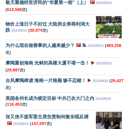
敬天重德经世济民的“华夏第一相”（上）
🖼️
2024/9/10
(
610,588
次)
物价上涨日子不好过 大陆房企券商利润大
跌
(
30,974
次)
2024/9/10
为什么现在做善事的人越来越少？
🖼️
📝
(
483,258
2024/9/10
次)
摩羯重创海南 光鲜的高楼大厦不堪一击！
▶️
2024/9/10
(
29,897
次)
台风摩羯肆虐 海南一片狼藉 惨不忍睹！
▶️
(
29,427
2024/9/10
次)
美国各州长成为锁定目标 中共已在大门之内
2024/9/10
(
116,453
次)
张又侠不提军委主席负责制何衞东唱反调
🖼️
(
147,097
次)
2024/9/10