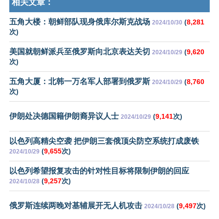
相关文章：
五角大楼：朝鲜部队现身俄库尔斯克战场
(
8,281
2024/10/30
次)
美国就朝鲜派兵至俄罗斯向北京表达关切
(
9,620
2024/10/29
次)
五角大厦：北韩一万名军人部署到俄罗斯
(
8,760
2024/10/29
次)
伊朗处决德国籍伊朗裔异议人士
(
9,141
次)
2024/10/29
以色列高精尖空袭 把伊朗三套俄顶尖防空系统打成废铁
(
9,655
次)
2024/10/29
以色列希望报复攻击的针对性目标将限制伊朗的回应
(
9,257
次)
2024/10/28
俄罗斯连续两晚对基辅展开无人机攻击
(
9,497
次)
2024/10/28