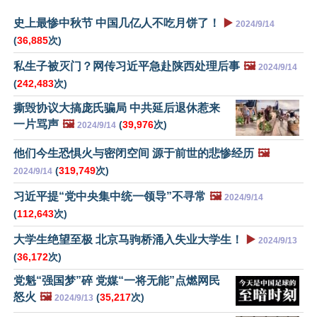
史上最惨中秋节 中国几亿人不吃月饼了！
▶️
2024/9/14
(
36,885
次)
私生子被灭门？网传习近平急赴陕西处理后事
🖼️
2024/9/14
(
242,483
次)
撕毁协议大搞庞氏骗局 中共延后退休惹来
一片骂声
🖼️
(
39,976
次)
2024/9/14
他们今生恐惧火与密闭空间 源于前世的悲惨经历
🖼️
(
319,749
次)
2024/9/14
习近平提“党中央集中统一领导”不寻常
🖼️
2024/9/14
(
112,643
次)
大学生绝望至极 北京马驹桥涌入失业大学生！
▶️
2024/9/13
(
36,172
次)
党魁“强国梦”碎 党媒“一将无能”点燃网民
怒火
🖼️
(
35,217
次)
2024/9/13