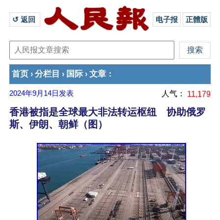
↺ 返回 
电子报
正體版
首页
分栏目
国际
文章
›
›
›
：
2024年9月14日
发表
人气：
11,179
香港被指是全球最大非法转运枢纽 协助俄罗
斯、伊朗、朝鲜（图）