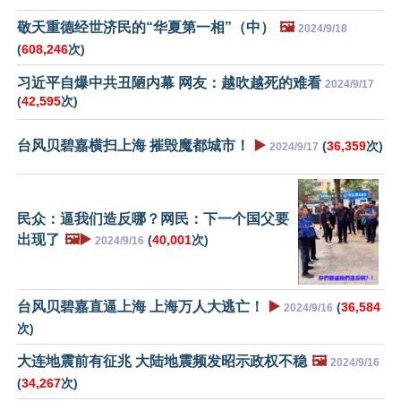
敬天重德经世济民的“华夏第一相”（中）
🖼️
2024/9/18
(
608,246
次)
习近平自爆中共丑陋内幕 网友：越吹越死的难看
2024/9/17
(
42,595
次)
台风贝碧嘉横扫上海 摧毁魔都城市！
▶️
(
36,359
次)
2024/9/17
民众：逼我们造反哪？网民：下一个国父要
出现了
🖼️▶️
(
40,001
次)
2024/9/16
台风贝碧嘉直逼上海 上海万人大逃亡！
▶️
(
36,584
2024/9/16
次)
大连地震前有征兆 大陆地震频发昭示政权不稳
🖼️
2024/9/16
(
34,267
次)