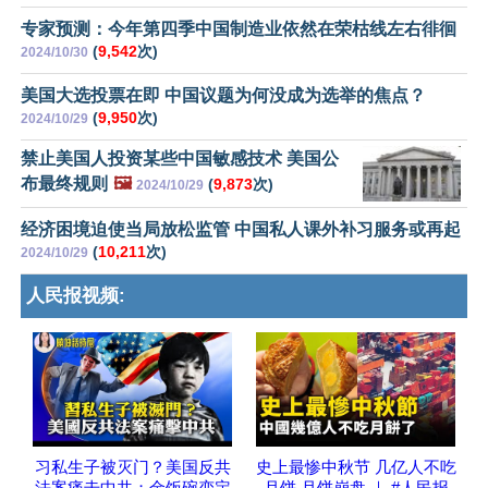
专家预测：今年第四季中国制造业依然在荣枯线左右徘徊
(
9,542
次)
2024/10/30
美国大选投票在即 中国议题为何没成为选举的焦点？
(
9,950
次)
2024/10/29
禁止美国人投资某些中国敏感技术 美国公
布最终规则
🖼️
(
9,873
次)
2024/10/29
经济困境迫使当局放松监管 中国私人课外补习服务或再起
(
10,211
次)
2024/10/29
人民报视频:
习私生子被灭门？美国反共
史上最惨中秋节 几亿人不吃
法案痛击中共；金饭碗变定
月饼 月饼崩盘 ｜ #人民报