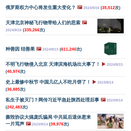
俄罗斯权力中心将发生重大变化？
🖼️
(
35,512
次)
2024/9/16
天津北京神秘飞行物带给人们的思索
🖼️
(
335,266
次)
2024/9/16
种善因 结善果
🖼️
(
611,240
次)
2024/9/15
不明飞行物侵入北京 天津滨海机场出大事了！
▶️
2024/9/15
(
40,974
次)
史上最惨中秋节 中国几亿人不吃月饼了！
▶️
2024/9/14
(
36,885
次)
私生子被灭门？网传习近平急赴陕西处理后事
🖼️
2024/9/14
(
242,483
次)
撕毁协议大搞庞氏骗局 中共延后退休惹来
一片骂声
🖼️
(
39,976
次)
2024/9/14