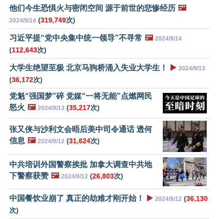
他们今生恐惧火与密闭空间 源于前世的悲惨经历
🖼️
(
319,749
次)
2024/9/14
习近平提“党中央集中统一领导”不寻常
🖼️
2024/9/14
(
112,643
次)
大学生绝望至极 北京马驹桥涌入失业大学生！
▶️
2024/9/13
(
36,172
次)
党魁“强国梦”碎 党媒“一将无能”点燃网民
怒火
🖼️
(
35,217
次)
2024/9/13
张又侠与沙利文会晤后美中司令通话 透何
信息
🖼️
(
31,624
次)
2024/9/12
中共培训外国警察挨批 加拿大调查中共地
下警察获赞
🖼️
(
26,803
次)
2024/9/12
中国餐饮业崩了 真正的劫难才刚开始！
▶️
(
36,130
2024/9/12
次)