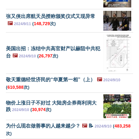
张又侠出席航天员授称颁奖仪式又现异常
🖼️
(
148,729
次)
2024/9/11
美国出招：冻结中共高官财产以赫阻中共犯
台
🖼️
(
26,797
次)
2024/9/10
敬天重德经世济民的“华夏第一相”（上）
🖼️
2024/9/10
(
610,588
次)
物价上涨日子不好过 大陆房企券商利润大
跌
(
30,974
次)
2024/9/10
为什么现在做善事的人越来越少？
🖼️
📝
(
483,258
2024/9/10
次)