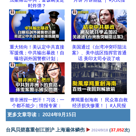
时炸弹？
重大转向！美认定中共直接
美国通过《台湾冲突吓阻法
军援俄；中共输出暴政！自
案》、美中战区指挥官首通
曝培训外国警察计划；
话 美印太司令说了啥
替非洲捏一把汗！习说：一
摩羯重创海南 ！ 民众靠自救
个都不能少；情报专家：
经济损失惨重！｜ #人民报
更多文章导读：
2024年9月15日
台风贝碧嘉重创江浙沪 上海遍体鳞伤
▶️
(
37,052
次)
2024/9/18