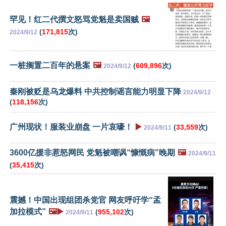
罕见！红二代撰文怒骂党魁是卖国贼
🖼️
(
171,815
次)
2024/9/12
一桩搁置二百年的悬案
🖼️
(
609,896
次)
2024/9/12
秦刚被贬是乌龙爆料 中共控制谣言能力明显下降
2024/9/12
(
118,156
次)
广州现状！服装业崩盘 一片哀嚎！
▶️
(
33,559
次)
2024/9/11
3600亿援非惹怒网民 党魁被嘲讽“慷慨病”晚期
🖼️
2024/9/11
(
35,415
次)
震撼！中国出现组团杀党官 网友呼吁学“孟
加拉模式”
🖼️▶️
(
955,102
次)
2024/9/11