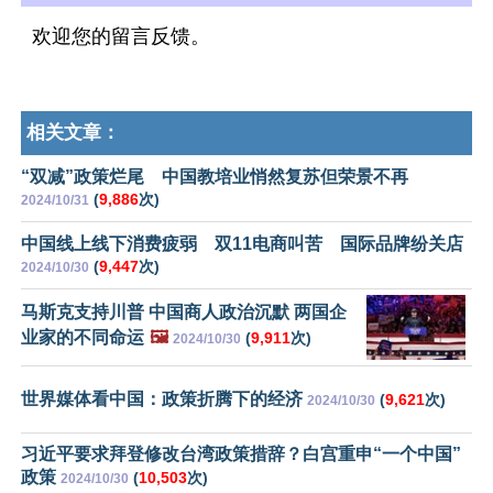
欢迎您的留言反馈。
相关文章：
“双减”政策烂尾 中国教培业悄然复苏但荣景不再
(
9,886
次)
2024/10/31
中国线上线下消费疲弱 双11电商叫苦 国际品牌纷关店
(
9,447
次)
2024/10/30
马斯克支持川普 中国商人政治沉默 两国企
业家的不同命运
🖼️
(
9,911
次)
2024/10/30
世界媒体看中国：政策折腾下的经济
(
9,621
次)
2024/10/30
习近平要求拜登修改台湾政策措辞？白宫重申“一个中国”
政策
(
10,503
次)
2024/10/30