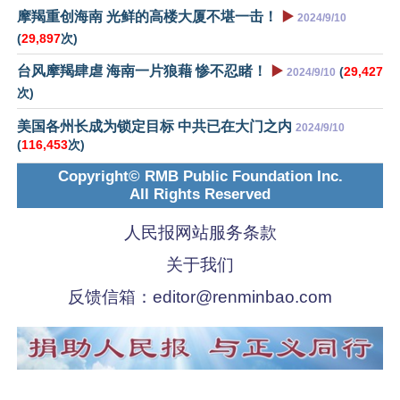
摩羯重创海南 光鲜的高楼大厦不堪一击！
▶️
2024/9/10
(
29,897
次)
台风摩羯肆虐 海南一片狼藉 惨不忍睹！
▶️
(
29,427
2024/9/10
次)
美国各州长成为锁定目标 中共已在大门之内
2024/9/10
(
116,453
次)
Copyright© RMB Public Foundation Inc.
All Rights Reserved
人民报网站服务条款
关于我们
反馈信箱：
editor@renminbao.com