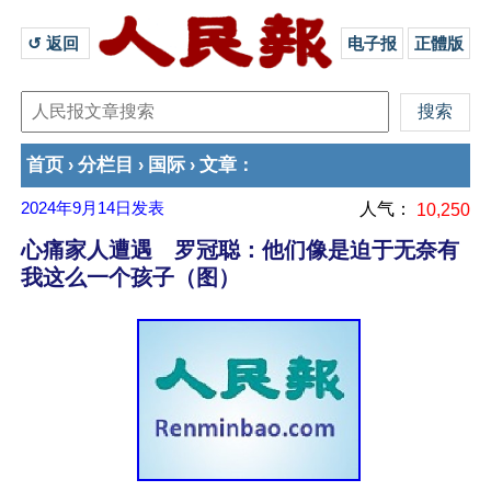
↺ 返回 
电子报
正體版
首页
分栏目
国际
文章
›
›
›
：
2024年9月14日
发表
人气：
10,250
心痛家人遭遇 罗冠聪：他们像是迫于无奈有
我这么一个孩子（图）