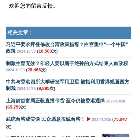
欢迎您的留言反馈。
相关文章：
习近平要求拜登修改台湾政策措辞？白宫重申“一个中国”
政策
(
10,503
次)
2024/10/30
刺激生育无效？年轻人要以断子绝孙的方式结束人血政权
(
28,466
次)
2024/10/29
中共与香港四所大学研发军用卫星 被指利用香港规避西方
制裁
(
9,895
次)
2024/10/29
上海前首富周正毅直播带货 至今仍被香港通缉
2024/10/28
(
65,759
次)
武统台湾成笑谈 民众愿意投诚台湾！
▶️
(
75,947
2024/10/25
次)