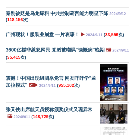
秦刚被贬是乌龙爆料 中共控制谣言能力明显下降
2024/9/12
(
118,156
次)
广州现状！服装业崩盘 一片哀嚎！
▶️
(
33,559
次)
2024/9/11
3600亿援非惹怒网民 党魁被嘲讽“慷慨病”晚期
🖼️
2024/9/11
(
35,415
次)
震撼！中国出现组团杀党官 网友呼吁学“孟
加拉模式”
🖼️▶️
(
955,102
次)
2024/9/11
张又侠出席航天员授称颁奖仪式又现异常
🖼️
(
148,729
次)
2024/9/11