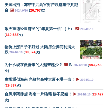
美国出招：冻结中共高官财产以赫阻中共犯
台
🖼️
(
26,797
次)
2024/9/10
敬天重德经世济民的“华夏第一相”（上）
🖼️
2024/9/10
(
610,588
次)
物价上涨日子不好过 大陆房企券商利润大
跌
(
30,974
次)
2024/9/10
为什么现在做善事的人越来越少？
🖼️
📝
(
483,258
2024/9/10
次)
摩羯重创海南 光鲜的高楼大厦不堪一击！
▶️
2024/9/10
(
29,897
次)
台风摩羯肆虐 海南一片狼藉 惨不忍睹！
▶️
(
29,427
2024/9/10
次)