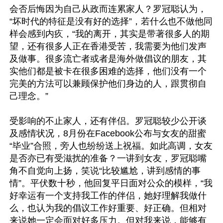
会否后悔因为自己从政而连累家人？罗冠聪认为，
“坏时代的特征是没有好的选择”，若什么也不做他同
样会感到内疚，“我的离开，其实是带著很多人的期
望，还有很多人正在香港受苦，我需要为他们发声
及做事。很多流亡者或者是海外做倡议的朋友，其
实他们都是被卡在很多困难的选择，他们没有一个
完美的方法可以兼顾保护他们身边的人，跟贯彻自
己理念。”

受影响的不止家人，还有伴侣。罗冠聪较少公开谈
及感情状况，8月份在Facebook公布与女友的甜蜜
“毕业”合照，旁人也纷纷送上祝福。如此高调，女友
是否亦已有受滋扰的准备？一讲到女友，罗冠聪嘴
角不自觉向上扬，笑说“比较尴尬，讲到感情的事
情”。平伏数十秒，他回复平日面对公众的模样，“我
好幸运有一个支持我工作的伴侣，她好理解我做什
么，也认为我的倡议工作好重要、好正确。但相对
来说她一定会面对好多压力。但对我来说，能够有