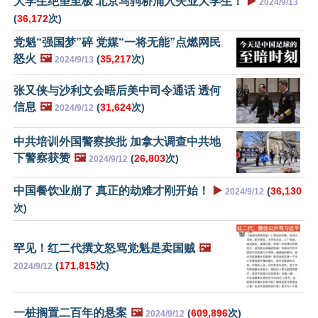
大学生绝望至极 北京马驹桥涌入失业大学生！
▶️
2024/9/13
(
36,172
次)
党魁“强国梦”碎 党媒“一将无能”点燃网民
怒火
🖼️
(
35,217
次)
2024/9/13
张又侠与沙利文会晤后美中司令通话 透何
信息
🖼️
(
31,624
次)
2024/9/12
中共培训外国警察挨批 加拿大调查中共地
下警察获赞
🖼️
(
26,803
次)
2024/9/12
中国餐饮业崩了 真正的劫难才刚开始！
▶️
(
36,130
2024/9/12
次)
罕见！红二代撰文怒骂党魁是卖国贼
🖼️
(
171,815
次)
2024/9/12
一桩搁置二百年的悬案
🖼️
(
609,896
次)
2024/9/12