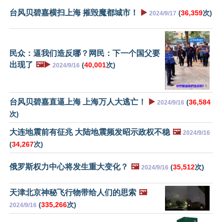
台风贝碧嘉横扫上海 摧毁魔都城市！
▶️
(
36,359
次)
2024/9/17
民众：逼我们造反哪？网民：下一个国父要
出现了
🖼️▶️
(
40,001
次)
2024/9/16
台风贝碧嘉直逼上海 上海万人大逃亡！
▶️
(
36,584
2024/9/16
次)
大连地震前有征兆 大陆地震频发昭示政权不稳
🖼️
2024/9/16
(
34,267
次)
俄罗斯权力中心将发生重大变化？
🖼️
(
35,512
次)
2024/9/16
天津北京神秘飞行物带给人们的思索
🖼️
(
335,266
次)
2024/9/16