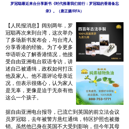
罗冠聪最近来台分享新书《时代推著我们前行：罗冠聪的香港备忘
录》。（唐正摄/RFA）
【人民报消息】阔别两年，罗
冠聪再次来到台湾，这次举办
了多场新书发布会，与台湾人
分享香港的经验。为了令更多
华语听众了解香港情况，他接
受自由亚洲电台双语专访，讲
述自己被通缉，政权如何打压
他及家人。他不愿评论母亲近
况，但表示很痛心，认为家人
是无辜，更像是迫于无奈有他
这么一个孩子。

据自由亚洲电台报导，已流亡到英国的前立法会议
员罗冠聪，去年被警方悬红通缉，特区护照也被撤
销。虽然他已身在英国不大受到影响，但今年其母