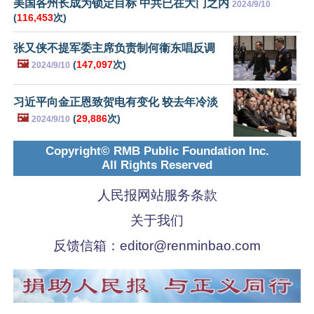
美国各州长成为锁定目标 中共已在大门之内
2024/9/10
(
116,453
次)
张又侠不提军委主席负责制何衞东唱反调
🖼️
(
147,097
次)
2024/9/10
习近平向金正恩致贺电有变化 较去年冷淡
🖼️
(
29,886
次)
2024/9/10
Copyright© RMB Public Foundation Inc.
All Rights Reserved
人民报网站服务条款
关于我们
反馈信箱：
editor@renminbao.com