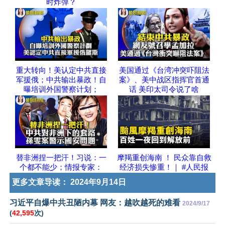
时炸弹？
重大转向！美认定中共直接
美国通过《台湾冲突吓阻法
军援俄；中共输出暴政！自
案》、美中战区指挥官首通
曝培训外国警察计划；
话 美印太司令说了啥
替非洲捏一把汗！习说：一
摩羯重创海南 ！ 民众靠自救
个都不能少；情报专家：
经济损失惨重！｜ #人民报
更多文章导读：
2024年9月14日
习近平自爆中共丑陋内幕 网友：越吹越死的难看
2024/9/17
(
42,595
次)