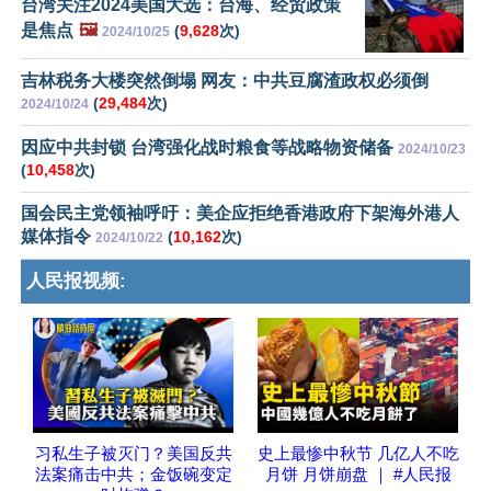
台湾关注2024美国大选：台海、经贸政策
是焦点
🖼️
(
9,628
次)
2024/10/25
吉林税务大楼突然倒塌 网友：中共豆腐渣政权必须倒
(
29,484
次)
2024/10/24
因应中共封锁 台湾强化战时粮食等战略物资储备
2024/10/23
(
10,458
次)
国会民主党领袖呼吁：美企应拒绝香港政府下架海外港人
媒体指令
(
10,162
次)
2024/10/22
人民报视频:
习私生子被灭门？美国反共
史上最惨中秋节 几亿人不吃
法案痛击中共；金饭碗变定
月饼 月饼崩盘 ｜ #人民报