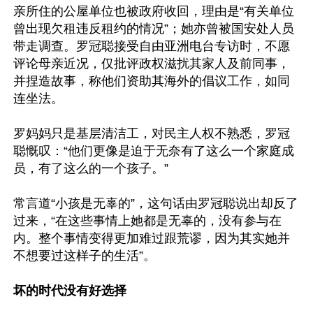
亲所住的公屋单位也被政府收回，理由是“有关单位
曾出现欠租违反租约的情况”；她亦曾被国安处人员
带走调查。罗冠聪接受自由亚洲电台专访时，不愿
评论母亲近况，仅批评政权滋扰其家人及前同事，
并捏造故事，称他们资助其海外的倡议工作，如同
连坐法。

罗妈妈只是基层清洁工，对民主人权不熟悉，罗冠
聪慨叹：“他们更像是迫于无奈有了这么一个家庭成
员，有了这么的一个孩子。”

常言道“小孩是无辜的”，这句话由罗冠聪说出却反了
过来，“在这些事情上她都是无辜的，没有参与在
内。整个事情变得更加难过跟荒谬，因为其实她并
不想要过这样子的生活”。

坏的时代没有好选择