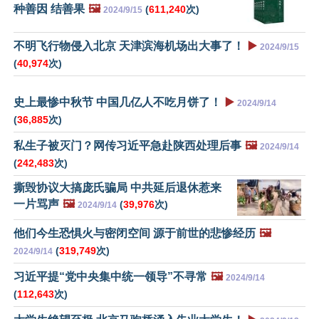
种善因 结善果
🖼️
(
611,240
次)
2024/9/15
不明飞行物侵入北京 天津滨海机场出大事了！
▶️
2024/9/15
(
40,974
次)
史上最惨中秋节 中国几亿人不吃月饼了！
▶️
2024/9/14
(
36,885
次)
私生子被灭门？网传习近平急赴陕西处理后事
🖼️
2024/9/14
(
242,483
次)
撕毁协议大搞庞氏骗局 中共延后退休惹来
一片骂声
🖼️
(
39,976
次)
2024/9/14
他们今生恐惧火与密闭空间 源于前世的悲惨经历
🖼️
(
319,749
次)
2024/9/14
习近平提“党中央集中统一领导”不寻常
🖼️
2024/9/14
(
112,643
次)