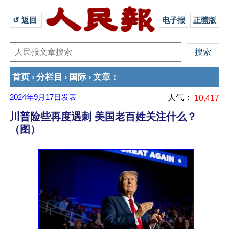
↺ 返回 
电子报
正體版
首页
分栏目
国际
文章
›
›
›
：
2024年9月17日
发表
人气：
10,417
川普险些再度遇刺 美国老百姓关注什么？
（图）