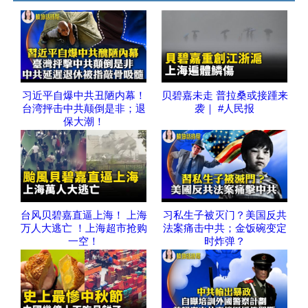
习近平自爆中共丑陋内幕！
贝碧嘉未走 普拉桑或接踵来
台湾抨击中共颠倒是非；退
袭｜ #人民报
保大潮！
台风贝碧嘉直逼上海！ 上海
习私生子被灭门？美国反共
万人大逃亡 ！上海超市抢购
法案痛击中共；金饭碗变定
一空！
时炸弹？