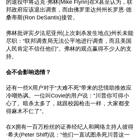
的退役中将迈克·弗林(Mike Flynn)在X甚至认为，联
邦政府应该退出调查，而由佛罗里达州州长罗恩·德
桑蒂斯(Ron DeSantis)接管。

弗林批评宾夕法尼亚州(上次刺杀发生地点)州长未能
尽职：“联邦调查局无法公平地进行调查，而且美国
人民肯定不信任他们”。弗林的观点赢得不少人的支
持。

会不会影响选情？
还有一些X用户对于“大难不死”带来的悲情助推效应
冷嘲热讽。一位叫Covie的用户说：“川普你可得小
心了。暗杀太多了，就跟校园枪击一样，大家都变
得麻木不仁了”。

在X拥有一百万粉丝的证券经纪人和网络主持人彼得
·希夫(Peter Shiff)说：“他们一直试图杀死川普这一