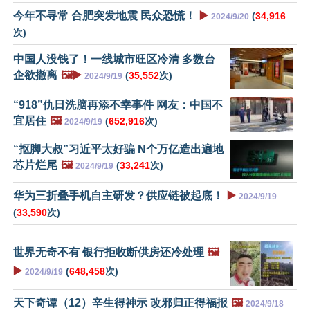
今年不寻常 合肥突发地震 民众恐慌！
▶️
(
34,916
2024/9/20
次)
中国人没钱了！一线城市旺区冷清 多数台
企欲撤离
🖼️▶️
(
35,552
次)
2024/9/19
“918”仇日洗脑再添不幸事件 网友：中国不
宜居住
🖼️
(
652,916
次)
2024/9/19
“抠脚大叔”习近平太好骗 N个万亿造出遍地
芯片烂尾
🖼️
(
33,241
次)
2024/9/19
华为三折叠手机自主研发？供应链被起底！
▶️
2024/9/19
(
33,590
次)
世界无奇不有 银行拒收断供房还冷处理
🖼️
▶️
(
648,458
次)
2024/9/19
天下奇谭（12）辛生得神示 改邪归正得福报
🖼️
2024/9/18