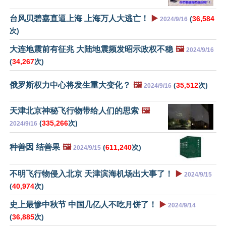
台风贝碧嘉直逼上海 上海万人大逃亡！
▶️
(
36,584
2024/9/16
次)
大连地震前有征兆 大陆地震频发昭示政权不稳
🖼️
2024/9/16
(
34,267
次)
俄罗斯权力中心将发生重大变化？
🖼️
(
35,512
次)
2024/9/16
天津北京神秘飞行物带给人们的思索
🖼️
(
335,266
次)
2024/9/16
种善因 结善果
🖼️
(
611,240
次)
2024/9/15
不明飞行物侵入北京 天津滨海机场出大事了！
▶️
2024/9/15
(
40,974
次)
史上最惨中秋节 中国几亿人不吃月饼了！
▶️
2024/9/14
(
36,885
次)