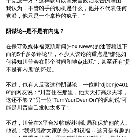
手党派一方？这样就可以拿来当政治攻击的理由。
我认为，不管凶手的动机是什么，他并不代表任何
党派，他只是一个拿枪的疯子。”

阴谋论--是不是有内鬼？
在保守派媒体福克斯新闻(Fox News)的油管频道下
面的5千多条评论里，不少人议论的重点是“嫌犯如
何得知川普会在那个时间和地点出现”，甚至还有“是
不是有内鬼”的怀疑。

不过，也有人反驳这种阴谋论。一位叫“djbenje401
9”的网友说：“川普住在那里，他天天打高尔夫球，
这还不够？”另一位“TurnYourOvenOn”的讽刺说“可
能是川普自己发帖太多了”。

不过，川普在X平台发帖感谢特勤局和保护他的人。
他说：“我想感谢大家的关心和祝福 -- 这真是有趣的