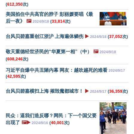
(
612,350
次)
美国掐住中共高官的脖子 彭丽媛要唱《最
后一夜》
🖼️
(
33,814
次)
2024/9/18
台风贝碧嘉重创江浙沪 上海遍体鳞伤
▶️
(
37,052
次)
2024/9/18
敬天重德经世济民的“华夏第一相”（中）
🖼️
2024/9/18
(
608,246
次)
习近平自爆中共丑陋内幕 网友：越吹越死的难看
2024/9/17
(
42,595
次)
台风贝碧嘉横扫上海 摧毁魔都城市！
▶️
(
36,359
次)
2024/9/17
民众：逼我们造反哪？网民：下一个国父要
出现了
🖼️▶️
(
40,001
次)
2024/9/16