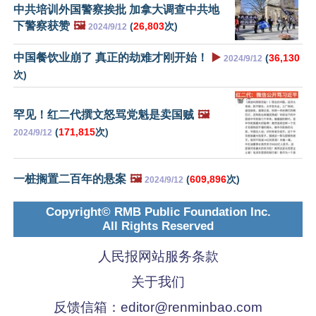
中共培训外国警察挨批 加拿大调查中共地
下警察获赞
🖼️
(
26,803
次)
2024/9/12
中国餐饮业崩了 真正的劫难才刚开始！
▶️
(
36,130
2024/9/12
次)
罕见！红二代撰文怒骂党魁是卖国贼
🖼️
(
171,815
次)
2024/9/12
一桩搁置二百年的悬案
🖼️
(
609,896
次)
2024/9/12
Copyright© RMB Public Foundation Inc.
All Rights Reserved
人民报网站服务条款
关于我们
反馈信箱：
editor@renminbao.com