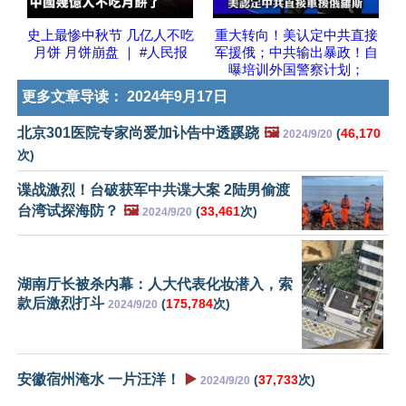
史上最惨中秋节 几亿人不吃
重大转向！美认定中共直接
月饼 月饼崩盘 ｜ #人民报
军援俄；中共输出暴政！自
曝培训外国警察计划；
更多文章导读：
2024年9月17日
北京301医院专家尚爱加讣告中透蹊跷
🖼️
(
46,170
2024/9/20
次)
谍战激烈！台破获军中共谍大案 2陆男偷渡
台湾试探海防？
🖼️
(
33,461
次)
2024/9/20
湖南厅长被杀内幕：人大代表化妆潜入，索
款后激烈打斗
(
175,784
次)
2024/9/20
安徽宿州淹水 一片汪洋！
▶️
(
37,733
次)
2024/9/20