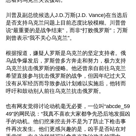
想看到乌克兰失去援助。”

川普及副总统候选人J.D.万斯(J.D. Vance)在当选后
是否支持乌克兰问题上目前态度比较模糊。川普曾
说“最重要的是战争结束”，而非“打败俄罗斯”；万斯
则曾表示“我不关心乌克兰”。

根据报道，嫌疑人罗斯是乌克兰的坚定支持者。俄
乌战争爆发后，罗斯曾多方奔走和努力，极力支持
乌克兰抗击俄罗斯的侵略。他还曾亲自前往乌克兰
希望直接参与抗击俄罗斯的战争，但因年纪过大又
没有从军经历而导致参战计划难以实施后，他转而
呼吁和鼓动别人前往乌克兰抗击俄罗斯。

也有网友觉得讨论动机毫无必要，一位叫“abcde_59
49”的网民说：“我真不喜欢大家都争先恐后地发掘凶
手的动机。他们挖来挖去并不是为了防止下枪击事
件再次发生。他们更感兴趣的是，凶手是否站在对