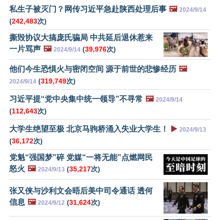
私生子被灭门？网传习近平急赴陕西处理后事
🖼️
2024/9/14
(
242,483
次)
撕毁协议大搞庞氏骗局 中共延后退休惹来
一片骂声
🖼️
(
39,976
次)
2024/9/14
他们今生恐惧火与密闭空间 源于前世的悲惨经历
🖼️
(
319,749
次)
2024/9/14
习近平提“党中央集中统一领导”不寻常
🖼️
2024/9/14
(
112,643
次)
大学生绝望至极 北京马驹桥涌入失业大学生！
▶️
2024/9/13
(
36,172
次)
党魁“强国梦”碎 党媒“一将无能”点燃网民
怒火
🖼️
(
35,217
次)
2024/9/13
张又侠与沙利文会晤后美中司令通话 透何
信息
🖼️
(
31,624
次)
2024/9/12