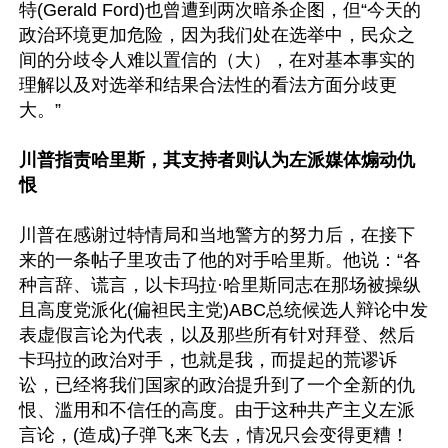
特(Gerald Ford)也曾遭到两次暗杀企图，但“今天的
政治环境更加危险，因为我们处在选举中，民众之
间的分歧令人难以置信的（大），在对基本事实的
理解以及对选举和结果合法性的看法方面分歧更
大。”

川普指责哈里斯，其支持者则认为左派媒体煽动仇
恨
川普在感谢过特情局和当地警方的努力后，在接下
来的一条帖子里攻击了他的对手哈里斯。他说：“各
种言辞、谎言，以卡玛拉·哈里斯同志在那场被操纵
且高度党派化(偏袒民主党)ABC总统候选人辩论中发
表虚假言论为代表，以及那些所有针对拜登、然后
卡玛拉的政治对手，也就是我，而提起的荒谬诉
讼，已经将我们国家的政治提升到了一个全新的仇
恨、滥用和不信任的高度。由于这种共产主义左派
言论，(造成)子弹飞来飞去，情况只会变得更糟！
