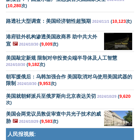
(
10,280
次)
路透社大型调查：美国经济韧性超预期
(
10,123
次)
2024/11/1
港府驻外机构渗透美国政商界 助中共大外
宣
🖼️
(
9,009
次)
2024/10/30
美国敲定新规 限制对华投资尖端半导体及人工智慧
(
9,182
次)
2024/10/30
朝军援俄后：乌韩加强合作 美国取消对乌使用美国武器的
限制
(
9,953
次)
2024/10/30
美国就朝鲜派兵至俄罗斯向北京表达关切
(
9,620
2024/10/29
次)
美国会两党议员敦促审查中共光子技术的威
胁
🖼️
(
9,583
次)
2024/10/29
人民报视频: