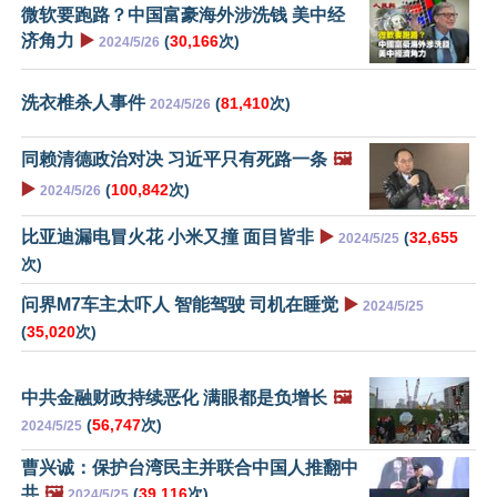
微软要跑路？中国富豪海外涉洗钱 美中经
济角力
▶️
(
30,166
次)
2024/5/26
洗衣椎杀人事件
(
81,410
次)
2024/5/26
同赖清德政治对决 习近平只有死路一条
🖼️
▶️
(
100,842
次)
2024/5/26
比亚迪漏电冒火花 小米又撞 面目皆非
▶️
(
32,655
2024/5/25
次)
问界M7车主太吓人 智能驾驶 司机在睡觉
▶️
2024/5/25
(
35,020
次)
中共金融财政持续恶化 满眼都是负增长
🖼️
(
56,747
次)
2024/5/25
曹兴诚：保护台湾民主并联合中国人推翻中
共
🖼️
(
39,116
次)
2024/5/25