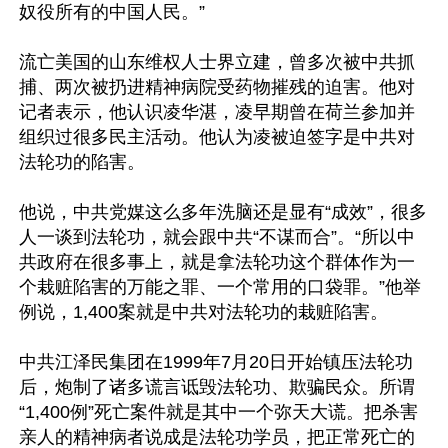
奴役所有的中国人民。”

流亡美国的山东维权人士界立建，曾多次被中共抓
捕、两次被扔进精神病院受药物摧残的迫害。他对
记者表示，他认识凌华湛，凌早期曾在荷兰参加并
组织过很多民主活动。他认为凌被迫签字是中共对
法轮功的陷害。

他说，中共党媒这么多年洗脑还是显有“成效”，很多
人一谈到法轮功，就会跟中共“不谋而合”。“所以中
共政府在很多事上，就是拿法轮功这个群体作为一
个栽赃陷害的万能之罪、一个常用的口袋罪。”他举
例说，1,400案就是中共对法轮功的栽赃陷害。

中共江泽民集团在1999年7月20日开始镇压法轮功
后，炮制了诸多谎言诋毁法轮功、欺骗民众。所谓
“1,400例”死亡案件就是其中一个弥天大谎。把杀害
亲人的精神病者说成是法轮功学员，把正常死亡的