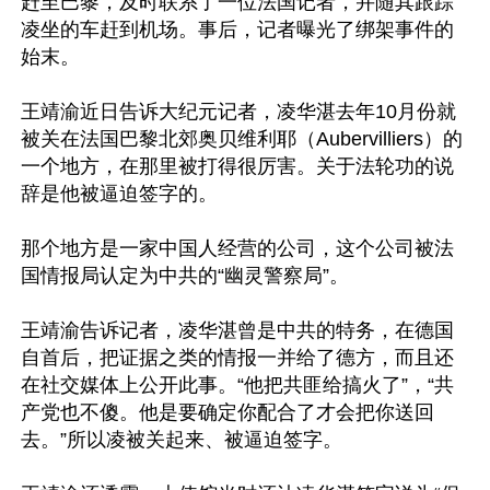
赶至巴黎，及时联系了一位法国记者，并随其跟踪
凌坐的车赶到机场。事后，记者曝光了绑架事件的
始末。

王靖渝近日告诉大纪元记者，凌华湛去年10月份就
被关在法国巴黎北郊奥贝维利耶（Aubervilliers）的
一个地方，在那里被打得很厉害。关于法轮功的说
辞是他被逼迫签字的。

那个地方是一家中国人经营的公司，这个公司被法
国情报局认定为中共的“幽灵警察局”。

王靖渝告诉记者，凌华湛曾是中共的特务，在德国
自首后，把证据之类的情报一并给了德方，而且还
在社交媒体上公开此事。“他把共匪给搞火了”，“共
产党也不傻。他是要确定你配合了才会把你送回
去。”所以凌被关起来、被逼迫签字。
