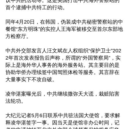
议中共的活动等。这是美国打击中共海外警察站的
首个逮捕中共特工的行动。

同年4月20日，在韩国，伪装成中共秘密警察站的中
餐馆“东方明珠”的实控人王海军被移交至首尔东部地
方检察厅。

中共外交部发言人汪文斌在人权组织“保护卫士”202
2年首次发表报告后声称，所谓的“外国警察局”，实
际上是海外华人事务的海外服务站。其主要目的是
协助华侨办理续签中国驾照体检等服务。其言辞在
大量事实下不攻自破。

凌华湛案曝光后，中共继续撒弥天大谎，栽赃陷害
法轮功。

大纪元记者5月6日联系中共驻法国大使馆，要求解
释凌华湛签字一事。因当天是使馆非办公时间，记