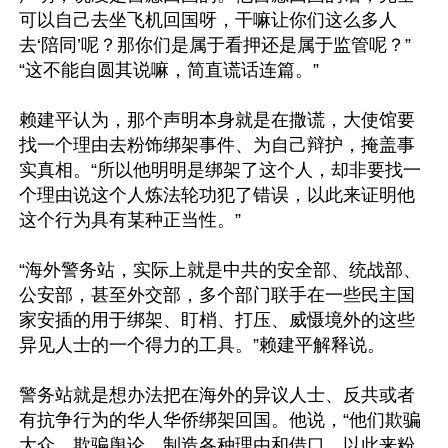
可以自己去坐飞机回国呀，干嘛让你们这么多人
去‘陪同’呢？那你们是属于看押还是属于监管呢？”
“这不能自圆其说嘛，简直谎话连篇。”

赖建平认为，那个声明本身就是在撒谎，大使馆要
找一个理由去粉饰绑架事件、为自己辩护，掩盖事
实真相。“所以他明明是绑架了这个人，却非要找一
个理由说这个人炼法轮功犯了错误，以此来证明他
这个行为具有某种正当性。”

“海外警务站，实际上就是中共的安全部、统战部、
公安部，甚至外交部，多个部门联手在一些民主国
家安插的用于绑架、盯梢、打压、威慑境外的这些
异见人士的一个得力的工具。”赖建平解释说。

警务站就是想办法把在海外的异议人士、反共或者
有抗争行为的华人华侨绑架回国。他说，“他们欺骗
大众、欺骗舆论，制造各种理由和借口，以此来粉