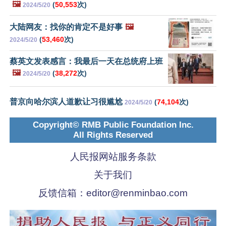
🖼️
(
50,553
次)
2024/5/20
大陆网友：找你的肯定不是好事
🖼️
(
53,460
次)
2024/5/20
蔡英文发表感言：我最后一天在总统府上班
🖼️
(
38,272
次)
2024/5/20
普京向哈尔滨人道歉让习很尴尬
(
74,104
次)
2024/5/20
Copyright© RMB Public Foundation Inc.
All Rights Reserved
人民报网站服务条款
关于我们
反馈信箱：
editor@renminbao.com