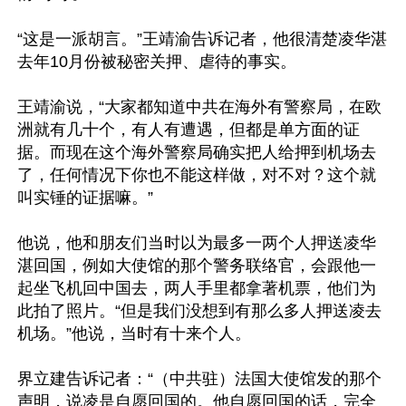
“这是一派胡言。”王靖渝告诉记者，他很清楚凌华湛
去年10月份被秘密关押、虐待的事实。

王靖渝说，“大家都知道中共在海外有警察局，在欧
洲就有几十个，有人有遭遇，但都是单方面的证
据。而现在这个海外警察局确实把人给押到机场去
了，任何情况下你也不能这样做，对不对？这个就
叫实锤的证据嘛。”

他说，他和朋友们当时以为最多一两个人押送凌华
湛回国，例如大使馆的那个警务联络官，会跟他一
起坐飞机回中国去，两人手里都拿著机票，他们为
此拍了照片。“但是我们没想到有那么多人押送凌去
机场。”他说，当时有十来个人。

界立建告诉记者：“（中共驻）法国大使馆发的那个
声明，说凌是自愿回国的。他自愿回国的话，完全