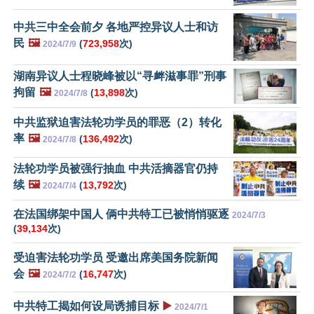
中共三中全会前夕 各地严控异议人士和访
民
🖼️
(
723,958
次)
2024/7/9
湖南异议人士程晓峰被以“寻衅滋事罪”刑事
拘留
🖼️
(
13,898
次)
2024/7/8
中共监狱迫害法轮功学员的罪恶（2）转化
率
🖼️
(
136,492
次)
2024/7/8
法轮功学员被强行抽血 中共活摘器官仍持
续
🖼️
(
13,792
次)
2024/7/4
在法国绑架中国人 俩中共特工已被悄悄驱逐
2024/7/3
(
39,134
次)
受迫害法轮功学员 受邀出席美国务院新闻
会
🖼️
(
16,747
次)
2024/7/2
中共特工揭如何设局诱捕目标
▶️
2024/7/1