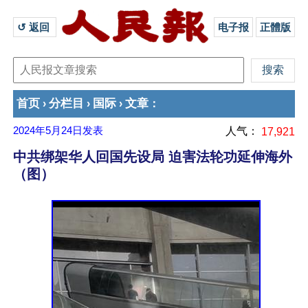
↺ 返回 
电子报
正體版
首页
分栏目
国际
文章
›
›
›
：
2024年5月24日
发表
人气：
17,921
中共绑架华人回国先设局 迫害法轮功延伸海外
（图）