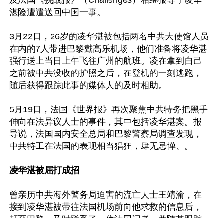
及法国《挑战报》（Challenges）相继报导了凌华
湛险遭遣送回中国一事。

3月22日，26岁的凌华湛被包括两名中共大使馆人员
在内的7人带进巴黎戴高乐机场，他们准备将凌华湛
强行送上当日上午飞往广州的航班。凌在拿到自己
之前被中共没收的护照之后，在登机的一刻逃跑，
随后获得跟踪此事的媒体人的及时相助。

5月19日，法国《世界报》再次聚焦中共特务把黑手
伸向在法异议人士的事件，其中包括凌华湛案。报
导说，法国国内安全总局和巴黎警察局调查发现，
中共特工在法国的表现相当猖狂，肆无忌惮、。

凌华湛被屈打成招
曾亲历中共海外警务局迫害的流亡人士王靖渝，在
接到凌华湛被带往法国机场前向他求救的信息后，