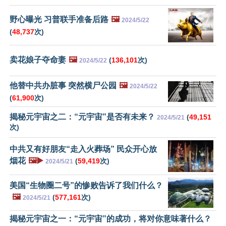
野心曝光 习普联手准备后路
🖼️
2024/5/22
(
48,737
次)
卖花娘子夺命妻
🖼️
(
136,101
次)
2024/5/22
他替中共办脏事 突然横尸公园
🖼️
2024/5/22
(
61,900
次)
揭秘元宇宙之二：“元宇宙”是否有未来？
(
49,151
2024/5/21
次)
中共又有好朋友“走入火葬场” 民众开心放
烟花
🖼️▶️
(
59,419
次)
2024/5/21
美国“生物圈二号”的惨败告诉了我们什么？
🖼️
(
577,161
次)
2024/5/21
揭秘元宇宙之一：“元宇宙”的成功，将对你意味著什么？