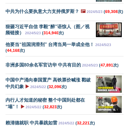
中共为什么要执意大力支持俄罗斯？
🖼️
(
69,308
次)
2024/5/23
狠砸习近平自信 李毅“醉”语惊人（图／视
频链接）
(
314,940
次)
2024/5/23
他要当“祖国润滑剂” 台湾当局一举成全他！
2024/5/23
(
44,168
次)
非洲多国80余名军官访华 中共有目的
(
47,891
次)
2024/5/23
中国中产涌向泰国置产 高铁票价喊涨 戳破
中共幻象
▶️
(
32,096
次)
2024/5/22
内行人才知道的秘密 整个中国到处都在
“塌”！
▶️
(
32,823
次)
2024/5/22
赖清德就职 中共暴跳如雷
(
32,221
次)
2024/5/22