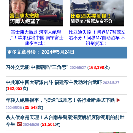
富士康大撤退 河南人绝望
比亚迪失控 ！问界M7智驾左
了！苹果移出中国 南宁富士
右不分！问界M7自动泊车 不
康变空城！
识别货车！
更多文章导读：
2024年5月24日
习外交无能 中俄朝陷“三角恋”
(
168,199
次)
2024/5/27
中共军中四大帮派内斗 福建帮主发动对台武吓
2024/5/27
(
162,053
次)
年轻人绝望躺平，“摆烂”成常态！各行业断崖式下跌
▶️
(
35,548
次)
2024/5/26
杀人偿命是天理！从台南杀警案深度解析废除死刑的前世
今生
🖼️
(
51,501
次)
2024/5/26