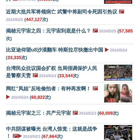
近期大批共军将领病亡 武警中将副司令死因引热议
🖼️
(
447,127
次)
2024/5/25
揭秘元宇宙之四：元宇宙到底是什么？
🖼️
(
57,585
2024/5/25
次)
比亚迪仰望u8沙漠翻车 特斯拉尽快撤出中国
▶️
2024/5/24
(
33,335
次)
台湾民众抗议国会扩权 当局强调保护人民
是警察天责
🖼️
(
33,544
次)
2024/5/24
网红“凤姐”反呛偷拍者：有种再发啊！
🖼️
▶️
(
60,822
次)
2024/5/24
揭秘元宇宙之三：共产元宇宙
🖼️
(
60,009
次)
2024/5/23
中共阴谋被曝光 台湾人惊觉：这就是战争
！
🖼️▶️
(
67,664
次)
2024/5/23