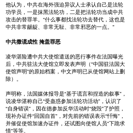
他认为，中共在海外强迫异议人士承认自己是法轮
功学员，一是抹黑法轮功，二是把法轮功当成中共
攻击的替罪羊。“什么事都找法轮功去替代，这也是
中共非常龌龊、非常无耻、非常邪恶的一点。”

中共撒谎成性 掩盖罪恶
凌华湛险遭中共大使馆遣送的恶行事件在法国曝光
后，中共驻法大使馆立即发表声明（“中国驻法国大
使馆声明”的原始档案，中文声明已从使馆网站上删
除）。

声明称，法国媒体报导是“基于谎言和捏造的叙事”，
说凌华湛称自己“受蛊惑参加法轮功活动”，认识了
“自身错误”，因在德参加反华活动时“烧毁”了护照，
现补办证件“回国自首”，对先前的错误表示“忏悔”，
并催促使馆加速办证件，还试图向使馆人员“下跪求
情”等等。
