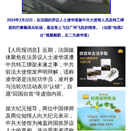
2024年3月22日，在法国的异议人士凌华湛被中共大使馆人员及特工绑
架到巴黎戴高乐机场，逼迫登上飞往广州飞机的情形。（法国“电视2
台”视频截图，左二为凌华湛）
【人民报消息】近期，法国媒
体聚焦在法异议人士凌华湛遭
中共特工绑架未遂之事，中共
驻法大使馆发声明辩解，谎称
凌华湛是法轮功学员，凌对参
与法轮功活动表示“认错”，自
愿“回国自首”等虚假内容。

据大纪元报导，两位中国律师
及两位知情人向大纪元表示，
中共大使馆为掩盖跨国抓异议
人士的真相，逼迫受害者谎称