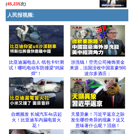
(
45,235
次)
人民报视频:
比亚迪漏电击人 纸包卡针测
涉洗钱！空壳公司掩饰资金
试！哪吒电动车防撞梁“鸡屎
来源，法国没收中国富豪9间
焊”！
波尔多酒庄；
自燃频发 长城汽车4s店起
天显异象！习近平返京之际
火！比亚迪车内漏电冒火
发生哪些奇异的现象？这又
花！
意味著什么呢？泪崩！