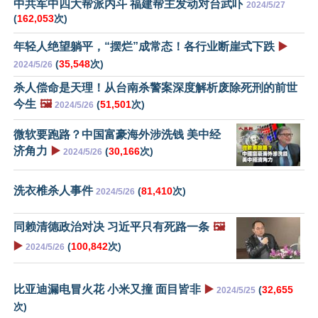
中共军中四大帮派内斗 福建帮主发动对台武吓
2024/5/27
(
162,053
次)
年轻人绝望躺平，“摆烂”成常态！各行业断崖式下跌
▶️
(
35,548
次)
2024/5/26
杀人偿命是天理！从台南杀警案深度解析废除死刑的前世
今生
🖼️
(
51,501
次)
2024/5/26
微软要跑路？中国富豪海外涉洗钱 美中经
济角力
▶️
(
30,166
次)
2024/5/26
洗衣椎杀人事件
(
81,410
次)
2024/5/26
同赖清德政治对决 习近平只有死路一条
🖼️
▶️
(
100,842
次)
2024/5/26
比亚迪漏电冒火花 小米又撞 面目皆非
▶️
(
32,655
2024/5/25
次)