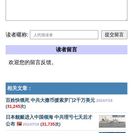
读者暱称:
读者留言
欢迎您的留言反馈。
相关文章：
百姓快饿死 中共大撒币援索罗门2千万美元
2024/7/18
(
31,245
次)
日本舰艇进入中国领海 中共理亏七天后才
公布
🖼️
(
31,735
次)
2024/7/18