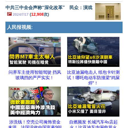
中共三中全会声称“深化改革” 民众：演戏
🖼️
(
12,908
次)
2024/7/17
人民报视频:
问界车主使用智能驾驶 挡风
比亚迪漏电击人 纸包卡针测
玻璃挡的严严实实！
试！哪吒电动车防撞梁“鸡屎
焊”！
涉洗钱！空壳公司掩饰资金
自燃频发 长城汽车4s店起
来源，法国没收中国富豪9间
火！比亚迪车内漏电冒火