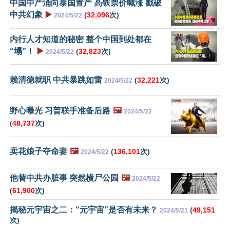
中国中产涌向泰国置产 高铁票价喊涨 戳破
中共幻象
▶️
(
32,096
次)
2024/5/22
内行人才知道的秘密 整个中国到处都在
“塌”！
▶️
(
32,823
次)
2024/5/22
赖清德就职 中共暴跳如雷
(
32,221
次)
2024/5/22
野心曝光 习普联手准备后路
🖼️
2024/5/22
(
48,737
次)
卖花娘子夺命妻
🖼️
(
136,101
次)
2024/5/22
他替中共办脏事 突然横尸公园
🖼️
2024/5/22
(
61,900
次)
揭秘元宇宙之二：“元宇宙”是否有未来？
(
49,151
2024/5/21
次)