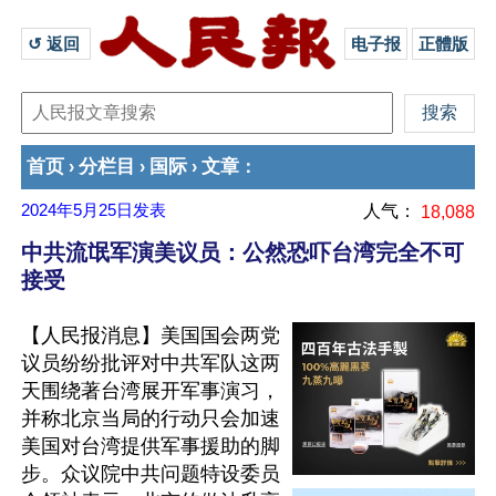
↺ 返回 
电子报
正體版
首页
分栏目
国际
文章
›
›
›
：
2024年5月25日
发表
人气：
18,088
中共流氓军演美议员：公然恐吓台湾完全不可
接受
【人民报消息】美国国会两党
议员纷纷批评对中共军队这两
天围绕著台湾展开军事演习，
并称北京当局的行动只会加速
美国对台湾提供军事援助的脚
步。众议院中共问题特设委员