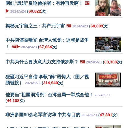
网红“凤姐”反呛偷拍者：有种再发啊！
🖼️
▶️
(
60,822
次)
2024/5/24
揭秘元宇宙之三：共产元宇宙
🖼️
(
60,009
次)
2024/5/23
中共阴谋被曝光 台湾人惊觉：这就是战争
！
🖼️▶️
(
67,664
次)
2024/5/23
中共为什么要执意大力支持俄罗斯？
🖼️
(
69,308
次)
2024/5/23
狠砸习近平自信 李毅“醉”语惊人（图／视
频链接）
(
314,940
次)
2024/5/23
他要当“祖国润滑剂” 台湾当局一举成全他！
2024/5/23
(
44,168
次)
非洲多国80余名军官访华 中共有目的
(
47,891
次)
2024/5/23