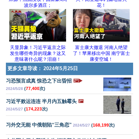
波尔多酒庄；
花！
天显异象！习近平返京之际
富士康大撤退 河南人绝望
发生哪些奇异的现象？这又
了！苹果移出中国 南宁富士
意味著什么呢？泪崩！
康变空城！
更多文章导读：
2024年5月25日
习恐预言成真 惊恐之下出昏招
🖼️▶️
(
77,400
次)
2024/5/28
习近平败运连连 半月内五触霉头
🖼️
(
174,223
次)
2024/5/27
习外交无能 中俄朝陷“三角恋”
(
168,199
次)
2024/5/27