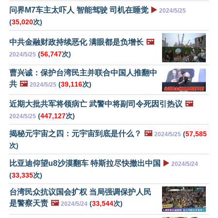
问界M7车主太吓人 智能驾驶 司机在睡觉
▶️
2024/5/25
(
35,020
次)
中共金融财政持续恶化 满眼都是负增长
🖼️
(
56,747
次)
2024/5/25
曹兴诚：保护台湾民主并联合中国人推翻中
共
🖼️
(
39,116
次)
2024/5/25
近期大批共军将领病亡 武警中将副司令死因引热议
🖼️
(
447,127
次)
2024/5/25
揭秘元宇宙之四：元宇宙到底是什么？
🖼️
(
57,585
2024/5/25
次)
比亚迪仰望u8沙漠翻车 特斯拉尽快撤出中国
▶️
2024/5/24
(
33,335
次)
台湾民众抗议国会扩权 当局强调保护人民
是警察天责
🖼️
(
33,544
次)
2024/5/24