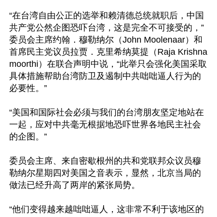
“在台湾自由公正的选举和赖清德总统就职后，中国
共产党公然企图恐吓台湾，这是完全不可接受的，”
委员会主席约翰．穆勒纳尔（John Moolenaar）和
首席民主党议员拉贾．克里希纳莫提（Raja Krishna
moorthi）在联合声明中说，“此举只会强化美国采取
具体措施帮助台湾防卫及遏制中共咄咄逼人行为的
必要性。”

“美国和国际社会必须与我们的台湾朋友坚定地站在
一起，应对中共毫无根据地恐吓世界各地民主社会
的企图。”

委员会主席、来自密歇根州的共和党联邦众议员穆
勒纳尔星期四对美国之音表示，显然，北京当局的
做法已经升高了两岸的紧张局势。

“他们变得越来越咄咄逼人，这非常不利于该地区的