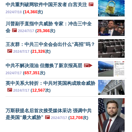
中共重判破网软件中国开发者 白宫关注
🖼️
(
14,360
次)
2024/7/18
川普副手直指中共威胁 专家：冲击三中全
会
🖼️
(
25,366
次)
2024/7/17
王友群：中共三中全会会出什么“高招”吗？
🖼️
(
21,326
次)
2024/7/17
中共不解决混油 但撤换了新京报高层
🖼️▶️
(
657,351
次)
2024/7/17
英中关系大转折：中共对英国构成致命威胁
🖼️
(
12,567
次)
2024/7/17
万斯获提名后首次接受媒体采访 强调中共
是美国“最大威胁”
🖼️
(
12,708
次)
2024/7/17