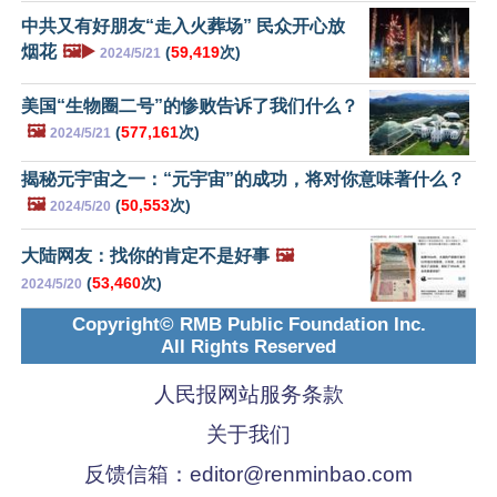
中共又有好朋友“走入火葬场” 民众开心放
烟花
🖼️▶️
(
59,419
次)
2024/5/21
美国“生物圈二号”的惨败告诉了我们什么？
🖼️
(
577,161
次)
2024/5/21
揭秘元宇宙之一：“元宇宙”的成功，将对你意味著什么？
🖼️
(
50,553
次)
2024/5/20
大陆网友：找你的肯定不是好事
🖼️
(
53,460
次)
2024/5/20
Copyright© RMB Public Foundation Inc.
All Rights Reserved
人民报网站服务条款
关于我们
反馈信箱：
editor@renminbao.com