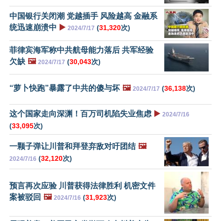
中国银行关闭潮 党越插手 风险越高 金融系
统迅速崩溃中
▶️
(
31,320
次)
2024/7/17
菲律宾海军称中共航母能力落后 共军经验
欠缺
🖼️
(
30,043
次)
2024/7/17
“萝卜快跑”暴露了中共的傻与坏
🖼️
(
36,138
次)
2024/7/17
这个国家走向深渊！百万司机陷失业焦虑
▶️
2024/7/16
(
33,095
次)
一颗子弹让川普和拜登弃敌对吁团结
🖼️
(
32,120
次)
2024/7/16
预言再次应验 川普获得法律胜利 机密文件
案被驳回
🖼️
(
31,923
次)
2024/7/16