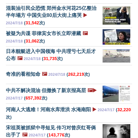
混装油引民众恐慌 郑州金水河花25亿整治
半年塌方 中国失业80后大街上痛哭
▶️
(
31,542
次)
2024/7/18
被疑为共谍 菲律宾女市长立即潜藏
🖼️
(
31,062
次)
2024/7/18
日本舰艇进入中国领海 中共理亏七天后才
公布
🖼️
(
31,735
次)
2024/7/18
奇准的看相知命
🖼️
(
262,219
次)
2024/7/18
中共不解决混油 但撤换了新京报高层
🖼️▶️
(
657,392
次)
2024/7/17
河南人大逃难！河南水库泄洪 水淹南阳
▶️
(
32,220
2024/7/17
次)
宋祖英被抓狱中寻短见 传习对曾庆红哥俩
出手了
🖼️
(
143,776
次)
2024/7/17