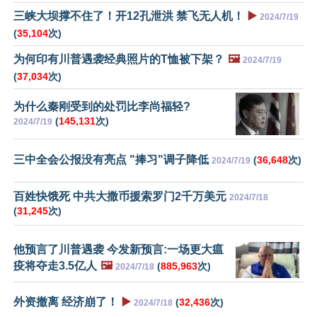
三峡大坝撑不住了！开12孔泄洪 禁飞无人机！
▶️
2024/7/19
(
35,104
次)
为何印有川普遇袭经典照片的T恤被下架？
🖼️
2024/7/19
(
37,034
次)
为什么秦刚受到的处罚比李尚福轻?
(
145,131
次)
2024/7/19
三中全会公报没有亮点 "捧习"调子降低
(
36,648
次)
2024/7/19
百姓快饿死 中共大撒币援索罗门2千万美元
2024/7/18
(
31,245
次)
他预言了川普遇袭 今发新预言:一场更大瘟
疫将夺走3.5亿人
🖼️
(
885,963
次)
2024/7/18
外资撤离 经济崩了！
▶️
(
32,436
次)
2024/7/18