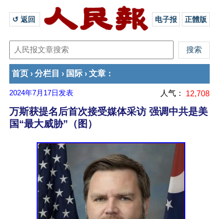
↺ 返回 
电子报
正體版
首页
分栏目
国际
文章
›
›
›
：
2024年7月17日
发表
人气：
12,708
万斯获提名后首次接受媒体采访 强调中共是美
国“最大威胁”（图）