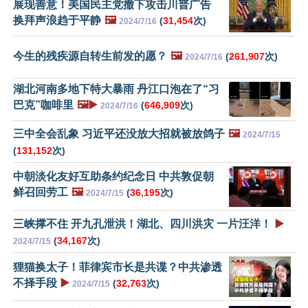
展现善意！美国民主党撤下攻击川普广告
换拜声浪趋于平静
🖼️
(
31,454
次)
2024/7/16
今生的残疾源自转生前发的愿？
🖼️
(
261,907
次)
2024/7/16
湖北河南多地下特大暴雨 丹江口泡在了“习
巴克”咖啡里
🖼️▶️
(
646,909
次)
2024/7/16
三中全会乱象 习近平还没放大招就被放鸽子
🖼️
2024/7/15
(
131,152
次)
中朝淡化友好互助条约纪念日 中共敦促朝
鲜召回劳工
🖼️
(
36,195
次)
2024/7/15
三峡撑不住 开九孔泄洪！湖北、四川洪灾 一片汪洋！
▶️
(
34,167
次)
2024/7/15
狸猫换太子！菲律宾市长是共谍？中共渗透
不择手段
▶️
(
32,763
次)
2024/7/15