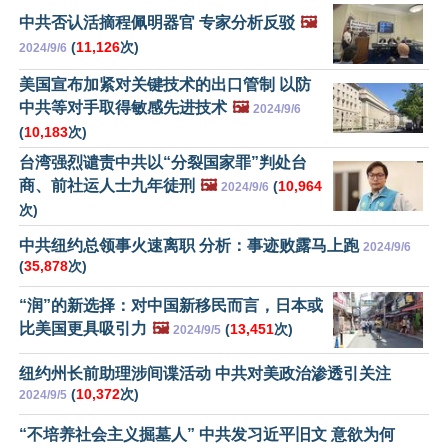
中共否认活摘程佩明器官 专家分析反驳
🖼️
(
11,126
次)
2024/9/6
美国宣布加紧对关键技术的出口管制 以防
中共等对手取得敏感先进技术
🖼️
2024/9/6
(
10,183
次)
台湾强烈谴责中共以“分裂国家罪”判处台
商、前社运人士九年徒刑
🖼️
(
10,964
2024/9/6
次)
中共纽约总领事火速离职 分析：事迹败露马上跑
2024/9/6
(
35,878
次)
“润”的新选择：对中国新移民而言，日本或
比美国更具吸引力
🖼️
(
13,451
次)
2024/9/5
纽约州长前助理涉间谍活动 中共对美政治渗透引关注
(
10,372
次)
2024/9/5
“不培养社会主义掘墓人” 中共发习近平旧文 意欲为何