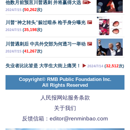
他数月前预言川普遇刺 并将赢得大选
🖼️▶️
(
50,262
次)
2024/7/15
川普“神之转头”躲过暗杀 枪手身分曝光
🖼️
(
35,198
次)
2024/7/15
川普遇刺后 中共外交部为何透习一举动
🖼️
(
41,267
次)
2024/7/15
失业者比比皆是 大学生大街上痛哭！
▶️
(
32,512
次)
2024/7/14
Copyright© RMB Public Foundation Inc.
All Rights Reserved
人民报网站服务条款
关于我们
反馈信箱：
editor@renminbao.com