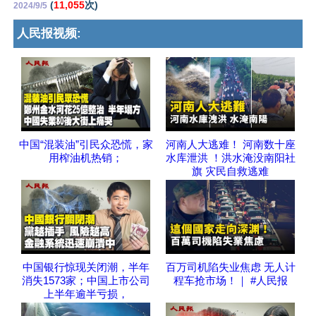
(
11,055
次)
2024/9/5
人民报视频:
中国“混装油”引民众恐慌，家
河南人大逃难！ 河南数十座
用榨油机热销；
水库泄洪 ！洪水淹没南阳社
旗 灾民自救逃难
中国银行惊现关闭潮，半年
百万司机陷失业焦虑 无人计
消失1573家；中国上市公司
程车抢市场！｜ #人民报
上半年逾半亏损，