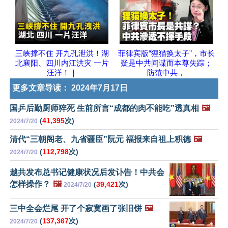
三峡撑不住 开九孔泄洪！湖
菲律宾版“狸猫换太子”，市长
北襄阳、四川内江洪灾 一片
疑是中共间谍而本尊失踪；
汪洋！｜
防范中共，
更多文章导读：
2024年7月17日
国乒后勤厨师猝死 生前所言“成都的肉不能吃”透真相
🖼️
(
41,395
次)
2024/7/20
清代“三朝阁老、九省疆臣”阮元 福报来自祖上积德
🖼️
(
112,798
次)
2024/7/20
越共发布总书记健康状况后发讣告！中共会
怎样操作？
🖼️
(
39,421
次)
2024/7/20
三中全会烂尾 开了个寂寞画了张旧饼
🖼️
(
137,367
次)
2024/7/20