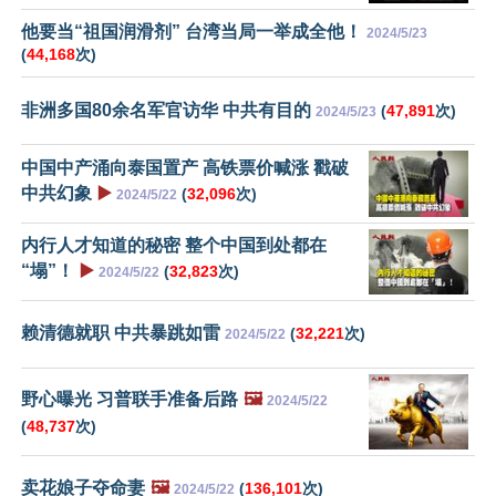
他要当“祖国润滑剂” 台湾当局一举成全他！
2024/5/23
(
44,168
次)
非洲多国80余名军官访华 中共有目的
(
47,891
次)
2024/5/23
中国中产涌向泰国置产 高铁票价喊涨 戳破
中共幻象
▶️
(
32,096
次)
2024/5/22
内行人才知道的秘密 整个中国到处都在
“塌”！
▶️
(
32,823
次)
2024/5/22
赖清德就职 中共暴跳如雷
(
32,221
次)
2024/5/22
野心曝光 习普联手准备后路
🖼️
2024/5/22
(
48,737
次)
卖花娘子夺命妻
🖼️
(
136,101
次)
2024/5/22