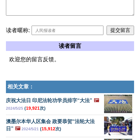
读者暱称:
读者留言
欢迎您的留言反馈。
相关文章：
庆祝大法日 印尼法轮功学员排字“大法”
🖼️
(
19,921
次)
2024/5/25
澳墨尔本华人区集会 政要恭贺“法轮大法
日”
🖼️
(
15,912
次)
2024/5/21