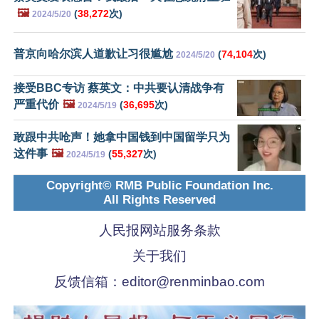
🖼️
(
38,272
次)
2024/5/20
普京向哈尔滨人道歉让习很尴尬
(
74,104
次)
2024/5/20
接受BBC专访 蔡英文：中共要认清战争有
严重代价
🖼️
(
36,695
次)
2024/5/19
敢跟中共呛声！她拿中国钱到中国留学只为
这件事
🖼️
(
55,327
次)
2024/5/19
Copyright© RMB Public Foundation Inc.
All Rights Reserved
人民报网站服务条款
关于我们
反馈信箱：
editor@renminbao.com