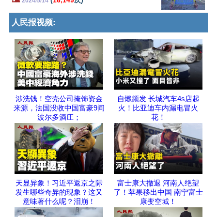
2024/5/14
人民报视频:
涉洗钱！空壳公司掩饰资金
自燃频发 长城汽车4s店起
来源，法国没收中国富豪9间
火！比亚迪车内漏电冒火
波尔多酒庄；
花！
天显异象！习近平返京之际
富士康大撤退 河南人绝望
发生哪些奇异的现象？这又
了！苹果移出中国 南宁富士
意味著什么呢？泪崩！
康变空城！