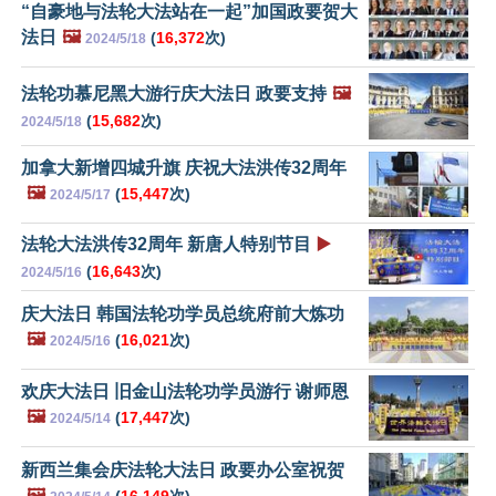
“自豪地与法轮大法站在一起”加国政要贺大
法日
🖼️
(
16,372
次)
2024/5/18
法轮功慕尼黑大游行庆大法日 政要支持
🖼️
(
15,682
次)
2024/5/18
加拿大新增四城升旗 庆祝大法洪传32周年
🖼️
(
15,447
次)
2024/5/17
法轮大法洪传32周年 新唐人特别节目
▶️
(
16,643
次)
2024/5/16
庆大法日 韩国法轮功学员总统府前大炼功
🖼️
(
16,021
次)
2024/5/16
欢庆大法日 旧金山法轮功学员游行 谢师恩
🖼️
(
17,447
次)
2024/5/14
新西兰集会庆法轮大法日 政要办公室祝贺
🖼️
(
16,149
次)