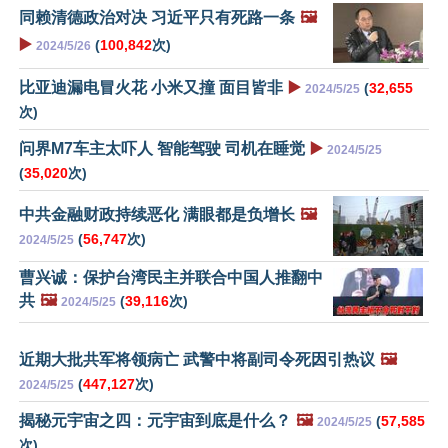
同赖清德政治对决 习近平只有死路一条
🖼️
▶️
(
100,842
次)
2024/5/26
比亚迪漏电冒火花 小米又撞 面目皆非
▶️
(
32,655
2024/5/25
次)
问界M7车主太吓人 智能驾驶 司机在睡觉
▶️
2024/5/25
(
35,020
次)
中共金融财政持续恶化 满眼都是负增长
🖼️
(
56,747
次)
2024/5/25
曹兴诚：保护台湾民主并联合中国人推翻中
共
🖼️
(
39,116
次)
2024/5/25
近期大批共军将领病亡 武警中将副司令死因引热议
🖼️
(
447,127
次)
2024/5/25
揭秘元宇宙之四：元宇宙到底是什么？
🖼️
(
57,585
2024/5/25
次)