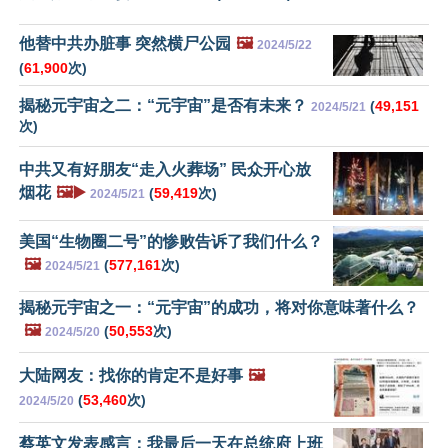
他替中共办脏事 突然横尸公园
🖼️
2024/5/22
(
61,900
次)
揭秘元宇宙之二：“元宇宙”是否有未来？
(
49,151
2024/5/21
次)
中共又有好朋友“走入火葬场” 民众开心放
烟花
🖼️▶️
(
59,419
次)
2024/5/21
美国“生物圈二号”的惨败告诉了我们什么？
🖼️
(
577,161
次)
2024/5/21
揭秘元宇宙之一：“元宇宙”的成功，将对你意味著什么？
🖼️
(
50,553
次)
2024/5/20
大陆网友：找你的肯定不是好事
🖼️
(
53,460
次)
2024/5/20
蔡英文发表感言：我最后一天在总统府上班