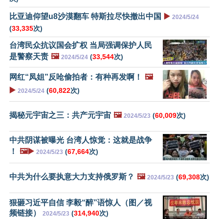
比亚迪仰望u8沙漠翻车 特斯拉尽快撤出中国
▶️
2024/5/24
(
33,335
次)
台湾民众抗议国会扩权 当局强调保护人民
是警察天责
🖼️
(
33,544
次)
2024/5/24
网红“凤姐”反呛偷拍者：有种再发啊！
🖼️
▶️
(
60,822
次)
2024/5/24
揭秘元宇宙之三：共产元宇宙
🖼️
(
60,009
次)
2024/5/23
中共阴谋被曝光 台湾人惊觉：这就是战争
！
🖼️▶️
(
67,664
次)
2024/5/23
中共为什么要执意大力支持俄罗斯？
🖼️
(
69,308
次)
2024/5/23
狠砸习近平自信 李毅“醉”语惊人（图／视
频链接）
(
314,940
次)
2024/5/23