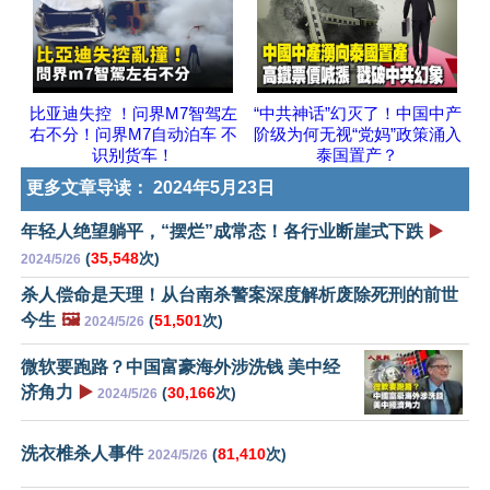
比亚迪失控 ！问界M7智驾左
“中共神话”幻灭了！中国中产
右不分！问界M7自动泊车 不
阶级为何无视“党妈”政策涌入
识别货车！
泰国置产？
更多文章导读：
2024年5月23日
年轻人绝望躺平，“摆烂”成常态！各行业断崖式下跌
▶️
(
35,548
次)
2024/5/26
杀人偿命是天理！从台南杀警案深度解析废除死刑的前世
今生
🖼️
(
51,501
次)
2024/5/26
微软要跑路？中国富豪海外涉洗钱 美中经
济角力
▶️
(
30,166
次)
2024/5/26
洗衣椎杀人事件
(
81,410
次)
2024/5/26