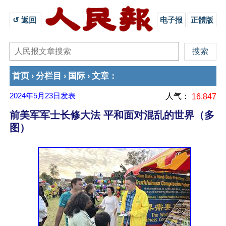
↺ 返回 
电子报
正體版
首页
分栏目
国际
文章
›
›
›
：
2024年5月23日
发表
人气：
16,847
前美军军士长修大法 平和面对混乱的世界（多
图）