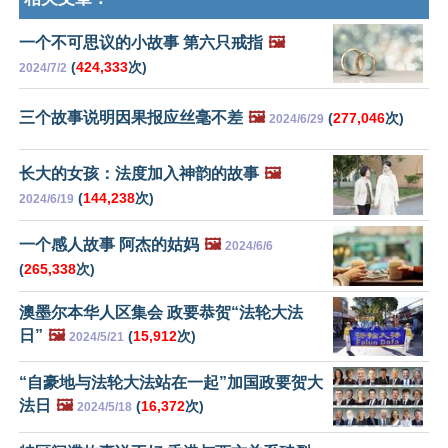
一个不可思议的小故事 第六只戒指
🖼️
(
424,333
次)
2024/7/2
三个故事说明因果报应丝毫不差
🖼️
(
277,046
次)
2024/6/29
长大的女孩：法度加入神韵的故事
🖼️
(
144,238
次)
2024/6/19
一个感人故事 阿杰的姑妈
🖼️
2024/6/6
(
265,338
次)
澳墨尔本华人区集会 政要恭贺“法轮大法
日”
🖼️
(
15,912
次)
2024/5/21
“自豪地与法轮大法站在一起”加国政要贺大
法日
🖼️
(
16,372
次)
2024/5/18