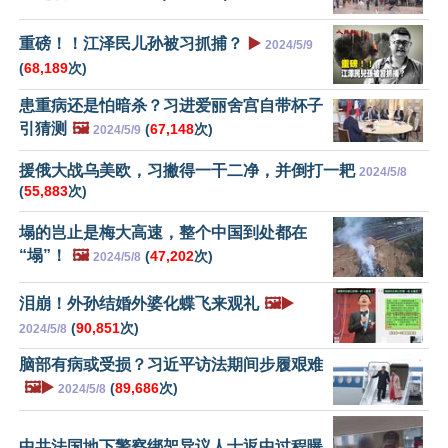
重磅！！江泽民儿孙被习抓捕？
▶️
2024/5/9
(
68,189
次)
患重病还是怕暗杀？习进爱丽舍宫自带杯子
引猜测
🖼️
(
67,148
次)
2024/5/9
援俄大战乌美欧，习撇得一干二净，并倒打一耙
2024/5/8
(
55,883
次)
塌的岂止是梅大高速，整个中国到处都在
“塌”！
🖼️
(
47,202
次)
2024/5/8
泪崩！外孙结婚外婆化蝶飞来观礼
🖼️▶️
(
90,851
次)
2024/5/8
脑部有病或受损？习近平访法期间步履艰难
🖼️▶️
(
89,686
次)
2024/5/8
中共法国地下警察绑架异议人士返中过程曝