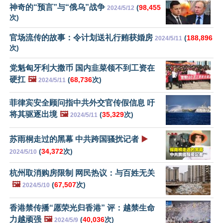
神奇的“预言”与“俄乌”战争
(
98,455
2024/5/12
次)
官场流传的故事：令计划送礼行贿获婚房
(
188,896
2024/5/11
次)
党魁匈牙利大撒币 国内韭菜领不到工资在
硬扛
🖼️
(
68,736
次)
2024/5/11
菲律宾安全顾问指中共外交官传假信息 吁
将其驱逐出境
🖼️
(
35,329
次)
2024/5/11
苏雨桐走过的黑幕 中共跨国骚扰记者
▶️
(
34,372
次)
2024/5/10
杭州取消购房限制 网民热议：与百姓无关
🖼️
(
67,507
次)
2024/5/10
香港禁传播“愿荣光归香港” 评：越禁生命
力越顽强
🖼️
(
40,036
次)
2024/5/9