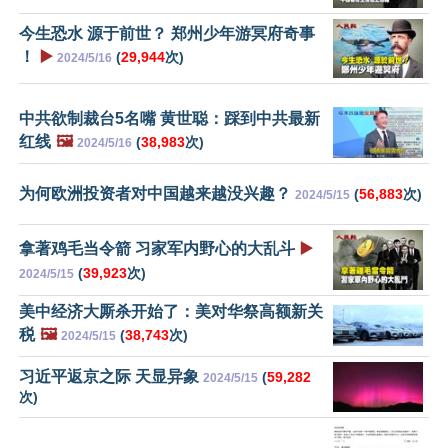
今生恐水 源于前世？ 郑州少年游冥府奇事
！
▶️
(
29,944
次)
2024/5/16
中共欲制裁台5名嘴 黄世聪：踩到中共最新
红线
🖼️
(
38,983
次)
2024/5/16
为何欧洲投资者对中国越来越没兴趣？
(
56,883
次)
2024/5/15
拿著鸡毛当令箭 习家军内野心的大乱斗
▶️
(
39,923
次)
2024/5/15
美中经济大厮杀开始了：美对华祭高额新关
税
🖼️
(
38,743
次)
2024/5/15
习近平返京之际 天显异象
(
59,282
2024/5/15
次)