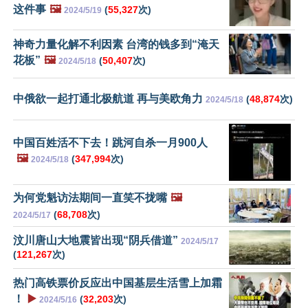
这件事
🖼️
(
55,327
次)
2024/5/19
神奇力量化解不利因素 台湾的钱多到“淹天
花板”
🖼️
(
50,407
次)
2024/5/18
中俄欲一起打通北极航道 再与美欧角力
(
48,874
次)
2024/5/18
中国百姓活不下去！跳河自杀一月900人
🖼️
(
347,994
次)
2024/5/18
为何党魁访法期间一直笑不拢嘴
🖼️
(
68,708
次)
2024/5/17
汶川唐山大地震皆出现“阴兵借道”
2024/5/17
(
121,267
次)
热门高铁票价反应出中国基层生活雪上加霜
！
▶️
(
32,203
次)
2024/5/16