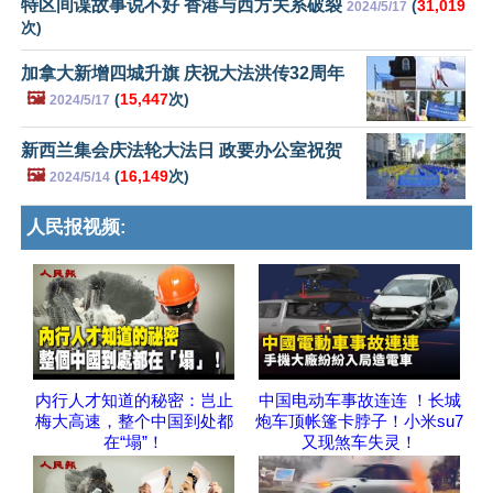
特区间谍故事说不好 香港与西方关系破裂
(
31,019
2024/5/17
次)
加拿大新增四城升旗 庆祝大法洪传32周年
🖼️
(
15,447
次)
2024/5/17
新西兰集会庆法轮大法日 政要办公室祝贺
🖼️
(
16,149
次)
2024/5/14
人民报视频:
内行人才知道的秘密：岂止
中国电动车事故连连 ！长城
梅大高速，整个中国到处都
炮车顶帐篷卡脖子！小米su7
在“塌”！
又现煞车失灵！