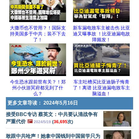
大撒币也不管用？！国际支
新车漏电致车主被击伤 比亚
持美国多于中共；装不下去
迪又曝事故 ！比亚迪漏电故
了！
障频发！
今生恐水跟前世有关？！郑
车主吐槽买比亚迪肠子悔青
州小伙游冥府都见到了什
了！离谱 比亚迪漏电致车主
么？
脑溢血！
更多文章导读：
2024年5月16日
接受BBC专访 蔡英文：中共要认清战争有
严重代价
🖼️
(
36,695
次)
2024/5/19
敢跟中共呛声！她拿中国钱到中国留学只为