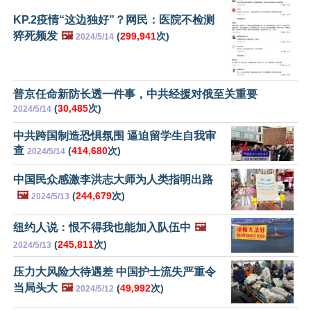
KP.2疫情“这边独好”？网民：医院不检测
猝死频发
🖼️
(
299,941
次)
2024/5/14
普京任命新防长透一件事，中共经援对俄至关重要
(
30,485
次)
2024/5/14
中共跨国制造恐惧氛围 逼迫留学生自我审
查
(
414,680
次)
2024/5/14
中国民众感激李洪志大师为人类指明出路
🖼️
(
244,679
次)
2024/5/13
纽约人说：恨不得我也能加入队伍中
🖼️
(
245,811
次)
2024/5/13
压力大风险大待遇差 中国护士流失严重令
当局头大
🖼️
(
49,992
次)
2024/5/12