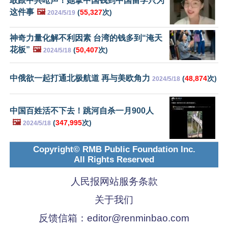
敢跟中共呛声！她拿中国钱到中国留学只为
这件事
🖼️
(
55,327
次)
2024/5/19
神奇力量化解不利因素 台湾的钱多到“淹天
花板”
🖼️
(
50,407
次)
2024/5/18
中俄欲一起打通北极航道 再与美欧角力
(
48,874
次)
2024/5/18
中国百姓活不下去！跳河自杀一月900人
🖼️
(
347,995
次)
2024/5/18
Copyright© RMB Public Foundation Inc.
All Rights Reserved
人民报网站服务条款
关于我们
反馈信箱：
editor@renminbao.com