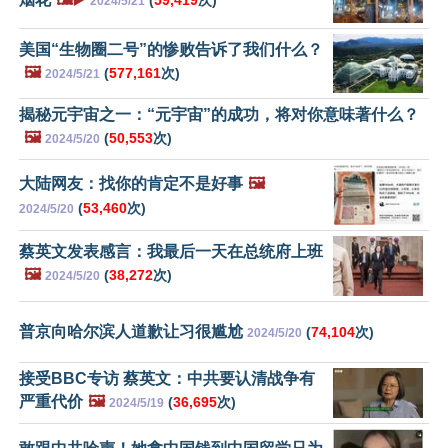
(
59,419
次)
2024/5/21
美国“生物圈二号”的惨败告诉了我们什么？
🖼️
(
577,161
次)
2024/5/21
揭秘元宇宙之一：“元宇宙”的成功，将对你意味著什么？
🖼️
(
50,553
次)
2024/5/20
大陆网友：找你的肯定不是好事
🖼️
(
53,460
次)
2024/5/20
蔡英文发表感言：我最后一天在总统府上班
🖼️
(
38,272
次)
2024/5/20
普京向哈尔滨人道歉让习很尴尬
(
74,104
次)
2024/5/20
接受BBC专访 蔡英文：中共要认清战争有
严重代价
🖼️
(
36,695
次)
2024/5/19