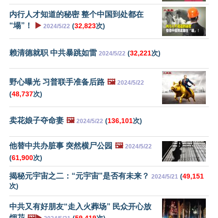
内行人才知道的秘密 整个中国到处都在
“塌”！
▶️
(
32,823
次)
2024/5/22
赖清德就职 中共暴跳如雷
(
32,221
次)
2024/5/22
野心曝光 习普联手准备后路
🖼️
2024/5/22
(
48,737
次)
卖花娘子夺命妻
🖼️
(
136,101
次)
2024/5/22
他替中共办脏事 突然横尸公园
🖼️
2024/5/22
(
61,900
次)
揭秘元宇宙之二：“元宇宙”是否有未来？
(
49,151
2024/5/21
次)
中共又有好朋友“走入火葬场” 民众开心放
烟花
🖼️▶️