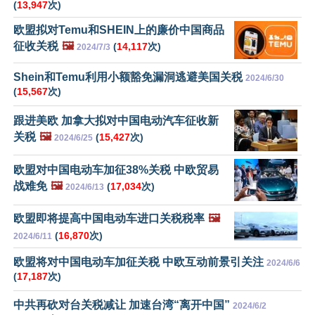
(
13,947
次)
欧盟拟对Temu和SHEIN上的廉价中国商品
征收关税
🖼️
(
14,117
次)
2024/7/3
Shein和Temu利用小额豁免漏洞逃避美国关税
2024/6/30
(
15,567
次)
跟进美欧 加拿大拟对中国电动汽车征收新
关税
🖼️
(
15,427
次)
2024/6/25
欧盟对中国电动车加征38%关税 中欧贸易
战难免
🖼️
(
17,034
次)
2024/6/13
欧盟即将提高中国电动车进口关税税率
🖼️
(
16,870
次)
2024/6/11
欧盟将对中国电动车加征关税 中欧互动前景引关注
2024/6/6
(
17,187
次)
中共再砍对台关税减让 加速台湾“离开中国”
2024/6/2