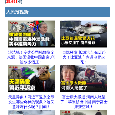
(
35,691
次)
人民报视频:
涉洗钱！空壳公司掩饰资金
自燃频发 长城汽车4s店起
来源，法国没收中国富豪9间
火！比亚迪车内漏电冒火
波尔多酒庄；
花！
天显异象！习近平返京之际
富士康大撤退 河南人绝望
发生哪些奇异的现象？这又
了！苹果移出中国 南宁富士
意味著什么呢？泪崩！
康变空城！