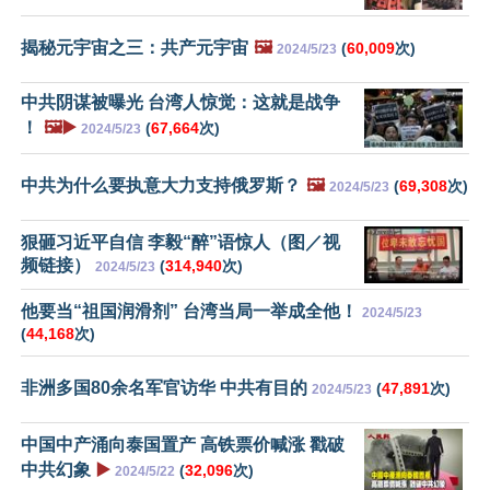
揭秘元宇宙之三：共产元宇宙
🖼️
(
60,009
次)
2024/5/23
中共阴谋被曝光 台湾人惊觉：这就是战争
！
🖼️▶️
(
67,664
次)
2024/5/23
中共为什么要执意大力支持俄罗斯？
🖼️
(
69,308
次)
2024/5/23
狠砸习近平自信 李毅“醉”语惊人（图／视
频链接）
(
314,940
次)
2024/5/23
他要当“祖国润滑剂” 台湾当局一举成全他！
2024/5/23
(
44,168
次)
非洲多国80余名军官访华 中共有目的
(
47,891
次)
2024/5/23
中国中产涌向泰国置产 高铁票价喊涨 戳破
中共幻象
▶️
(
32,096
次)
2024/5/22