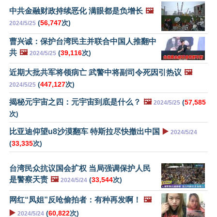
中共金融财政持续恶化 满眼都是负增长
🖼️
(
56,747
次)
2024/5/25
曹兴诚：保护台湾民主并联合中国人推翻中
共
🖼️
(
39,116
次)
2024/5/25
近期大批共军将领病亡 武警中将副司令死因引热议
🖼️
(
447,127
次)
2024/5/25
揭秘元宇宙之四：元宇宙到底是什么？
🖼️
(
57,585
2024/5/25
次)
比亚迪仰望u8沙漠翻车 特斯拉尽快撤出中国
▶️
2024/5/24
(
33,335
次)
台湾民众抗议国会扩权 当局强调保护人民
是警察天责
🖼️
(
33,544
次)
2024/5/24
网红“凤姐”反呛偷拍者：有种再发啊！
🖼️
▶️
(
60,822
次)
2024/5/24