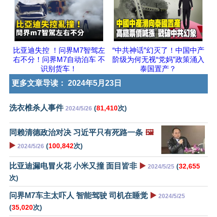
比亚迪失控 ！问界M7智驾左
“中共神话”幻灭了！中国中产
右不分！问界M7自动泊车 不
阶级为何无视“党妈”政策涌入
识别货车！
泰国置产？
更多文章导读：
2024年5月23日
洗衣椎杀人事件
(
81,410
次)
2024/5/26
同赖清德政治对决 习近平只有死路一条
🖼️
▶️
(
100,842
次)
2024/5/26
比亚迪漏电冒火花 小米又撞 面目皆非
▶️
(
32,655
2024/5/25
次)
问界M7车主太吓人 智能驾驶 司机在睡觉
▶️
2024/5/25
(
35,020
次)