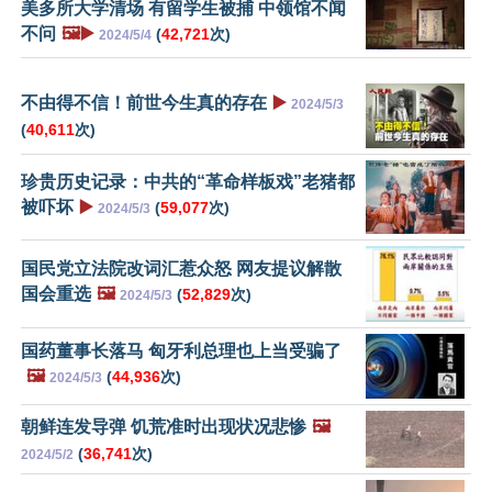
美多所大学清场 有留学生被捕 中领馆不闻
不问
🖼️▶️
(
42,721
次)
2024/5/4
不由得不信！前世今生真的存在
▶️
2024/5/3
(
40,611
次)
珍贵历史记录：中共的“革命样板戏”老猪都
被吓坏
▶️
(
59,077
次)
2024/5/3
国民党立法院改词汇惹众怒 网友提议解散
国会重选
🖼️
(
52,829
次)
2024/5/3
国药董事长落马 匈牙利总理也上当受骗了
🖼️
(
44,936
次)
2024/5/3
朝鲜连发导弹 饥荒准时出现状况悲惨
🖼️
(
36,741
次)
2024/5/2