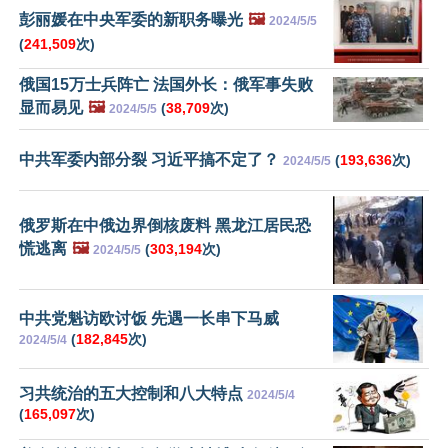
彭丽媛在中央军委的新职务曝光
🖼️
2024/5/5
(
241,509
次)
俄国15万士兵阵亡 法国外长：俄军事失败
显而易见
🖼️
(
38,709
次)
2024/5/5
中共军委内部分裂 习近平搞不定了？
(
193,636
次)
2024/5/5
俄罗斯在中俄边界倒核废料 黑龙江居民恐
慌逃离
🖼️
(
303,194
次)
2024/5/5
中共党魁访欧讨饭 先遇一长串下马威
(
182,845
次)
2024/5/4
习共统治的五大控制和八大特点
2024/5/4
(
165,097
次)