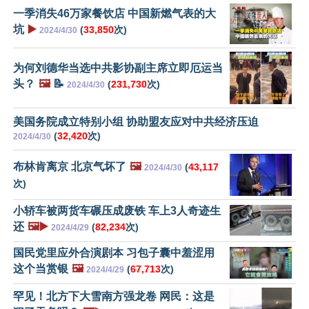
一季消失46万家餐饮店 中国新燃气表的大
坑
▶️
(
33,850
次)
2024/4/30
为何刘德华当选中共影协副主席立即厄运当
头？
🖼️
📝
(
231,730
次)
2024/4/30
美国务院成立特别小组 协助盟友应对中共经济压迫
(
32,420
次)
2024/4/30
布林肯离京 北京气坏了
🖼️
(
43,117
2024/4/30
次)
小轿车被两货车碾压成废铁 车上3人奇迹生
还
🖼️▶️
(
82,234
次)
2024/4/29
国民党里应外合演剧本 习包子囊中羞涩用
这个当赏银
🖼️
(
67,713
次)
2024/4/29
罕见！北方下大雪南方强龙卷 网民：这是