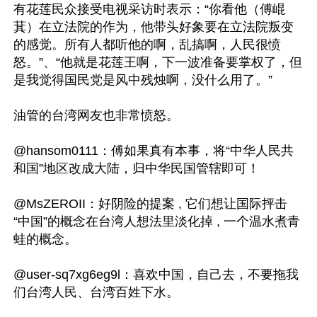
有花莲民众接受电视采访时表示：“你看他（傅崐
萁）在立法院的作为，他带头好象要在立法院叛变
的感觉。所有人都听他的啊，乱搞啊，人民很愤
怒。”、“他就是花莲王啊，下一波准备要掌权了，但
是我觉得国民党是风中残烛啊，没什么用了。”

油管的台湾网友也非常愤怒。

@hansom0111：傅如果真有本事，将“中华人民共
和国”地区改成大陆，归中华民国管辖即可！

@MsZEROII：好阴险的提案 , 它们想让国际抨击
“中国”的概念在台湾人想法里淡化掉 , 一个温水煮青
蛙的概念。

@user-sq7xg6eg9l：喜欢中国，自己去，不要拖我
们台湾人民、台湾百姓下水。
