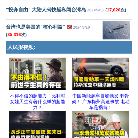
“投奔自由” 大陆人驾快艇私闯台湾岛
(
17,620
次)
2024/6/11
台湾也是美国的“核心利益”
🖼️
2024/6/10
(
35,316
次)
人民报视频:
不得不信的超能力！比利时
中国新能源车自燃频发 剩骨
女娃天生有著什么样的超能
架！ 广东梅州高速事故 电动
力？
车是祸首！