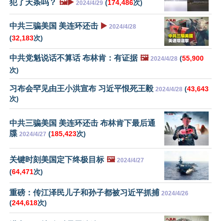
犯了天条吗？
🖼️▶️
(
174,486
次)
2024/4/29
中共三骗美国 美连环还击
▶️
2024/4/28
(
32,183
次)
中共党魁说话不算话 布林肯：有证据
🖼️
(
55,900
2024/4/28
次)
习布会罕见由王小洪宣布 习近平恨死王毅
(
43,643
2024/4/28
次)
中共三骗美国 美连环还击 布林肯下最后通
牒
(
185,423
次)
2024/4/27
关键时刻美国定下终极目标
🖼️
2024/4/27
(
64,471
次)
重磅：传江泽民儿子和孙子都被习近平抓捕
2024/4/26
(
244,618
次)