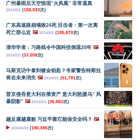
广州暴雨后天空惊现“火凤凰” 非常逼真
(
158,533
次)
2024/5/2
广东高速路崩塌致24死 目击者：第一次离
死亡那么近
🖼️
(
195,870
次)
2024/5/2
清华学者：习路线令中国科技倒退20年
🖼️
(
37,058
次)
2024/5/1
马斯克访中拿到镀金钥匙？专家警告特斯拉
将在未来消失
🖼️
(
51,791
次)
2024/5/1
普京侵吞意大利在俄资产 意大利怒援乌“ 风
暴阴影”
🖼️
(
36,983
次)
2024/5/1
越反腐越腐败 习近平靠它能保安全吗？
🖼️
▶️
(
190,396
次)
2024/4/30