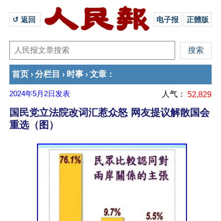
↺ 返回 
电子报
正體版
首页
分栏目
时事
文章
›
›
›
：
2024年5月2日
发表
人气：
52,829
国民党立法院改词汇惹众怒 网友提议解散国会
重选（图）