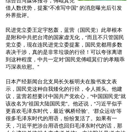
综合台湾媒体报导，傅崐萁凭
借人数优势，提案“不准写中国” 的消息曝光后引发
外界批评。

民进党立委王定宇怒轰，蓝营（国民党）此举根本
是附和中共把台湾的国家虚无化，“而且不只管国民
党立委，现在连民进党立委提案，国民党都用多数
表决干涉，真的是非常垃圾的行径！可以夸张离谱
到这种程度，中共一定对‘国民党傅崐萁们’的孝顺乖
巧深表欣慰。”

日本产经新闻台北支局长矢板明夫在脸书发文表
示，国民党这种自我矮化的行径，令人摇头。他建
议，蓝营若想要讨中国共产党欢心，“中国国民党”就
该改名为“祖国大陆国民党”。他还说，“习近平似乎
更喜欢毛泽东时代，最近‘枫桥经验’、‘群众运动’等
很多毛泽东时代的用语，纷纷复活了。如果有一
天，习近平把涉台用语也回归毛泽东时代的话，那