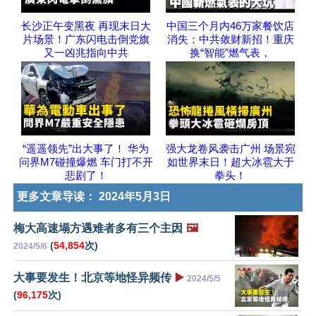
长沙正午变黑夜 再现末日大
中国三个月内46万家餐饮店
片场景！广东闪电击倒党旗
消失；中共敛财新招！重庆
又一凶兆指向中共
换“智能”燃气表，
“遥遥领先”出大事了！ 华为
强大龙卷风袭击广州 场景宛
问界M7碰撞爆燃 车门打不开
如世界末日！超大冰雹大于
悲剧了！
拳头！
更多文章导读：
2024年5月3日
梅大高速塌方遇难者多有三个主因
🖼️
(
54,854
次)
2024/5/6
大事要发生！北京等地怪异频传
▶️
2024/5/5
(
96,175
次)