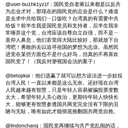
@user-bu1hk1yz1f：国民党自老蒋以来都是以反共
为志业才对，那现在的国民党的志业是什么？难道
是去求中共给我们ㄧ口饭吃？台湾真的有需要中共
给饭？前半生我是国民党员和支持者，后半生我非
常唾弃这个党，台湾应该自尊自立自强，而不是ㄧ
直仰人鼻息，他们若觉得大陆比较好，那就放下台
湾吧！勇敢的去以追寻祖国的梦想为志业。虽然民
进党在某些方面也不是什么好鸟，但真的不再喜欢
国民党了！（我反对渺视国会法的案子）

@betopkai：他们选赢了就可以想方设法进一步奴役
台湾人民！一直以来都是这么无奈。还好现在台湾
人民越来越有智慧，只是年轻人容易被骗投票变数
太大，希望年轻人关心政治，更期待年轻人快快长
大，能够更有智慧参透国共两党完全没有下限的丑
陋与无耻，唯有如此才能彻底推翻国共两党自救。

@lindonchang：国民党再继续与共产党乱闹的话，