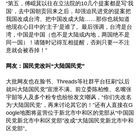
“第五，傅崐萁以往在立法院的10几个提案都是写‘我
国’，去中国朝贡回来之后，却强迫民进党的提案把
我国改成台湾、把中国改成大陆……那你也就知道
他现在心目中的‘主子’是谁了。最后强调，台湾是台
湾，中国是中国（也不是大陆或内地，两国绝不是
同一国）！请随时记得互相提醒，否则只要一不注
意就会被吞掉！”

网友：国民党改叫“大陆国民党”
大批网友也在脸书、Threads等社群平台狂刷“以后
就叫大陆国民党”宣泄不满。前立委陈柏惟、名嘴张
宇韶等人及多个粉专也纷纷发文嘲讽，“你们先改名
为‘大陆国民党’，再来讨论其它的！”还有人直接在G
oogle地图将蓝营位于新北市中和区的党部从“中国国
民党新北市中和区党部”改成“大陆国民党新北市中和
区党部”。
