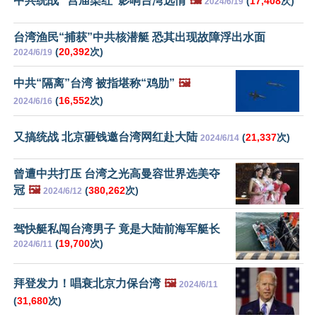
中共统战 “宫庙染红”影响台湾选情
🖼️
(
17,408
次)
2024/6/19
台湾渔民“捕获”中共核潜艇 恐其出现故障浮出水面
(
20,392
次)
2024/6/19
中共“隔离”台湾 被指堪称“鸡肋”
🖼️
(
16,552
次)
2024/6/16
又搞统战 北京砸钱邀台湾网红赴大陆
(
21,337
次)
2024/6/14
曾遭中共打压 台湾之光高曼容世界选美夺
冠
🖼️
(
380,262
次)
2024/6/12
驾快艇私闯台湾男子 竟是大陆前海军艇长
(
19,700
次)
2024/6/11
拜登发力！唱衰北京力保台湾
🖼️
2024/6/11
(
31,680
次)