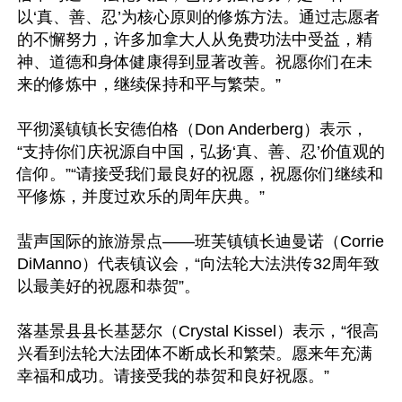
以‘真、善、忍’为核心原则的修炼方法。通过志愿者
的不懈努力，许多加拿大人从免费功法中受益，精
神、道德和身体健康得到显著改善。祝愿你们在未
来的修炼中，继续保持和平与繁荣。”

平彻溪镇镇长安德伯格（Don Anderberg）表示，
“支持你们庆祝源自中国，弘扬‘真、善、忍’价值观的
信仰。”“请接受我们最良好的祝愿，祝愿你们继续和
平修炼，并度过欢乐的周年庆典。”

蜚声国际的旅游景点——班芙镇镇长迪曼诺（Corrie 
DiManno）代表镇议会，“向法轮大法洪传32周年致
以最美好的祝愿和恭贺”。

落基景县县长基瑟尔（Crystal Kissel）表示，“很高
兴看到法轮大法团体不断成长和繁荣。愿来年充满
幸福和成功。请接受我的恭贺和良好祝愿。”
