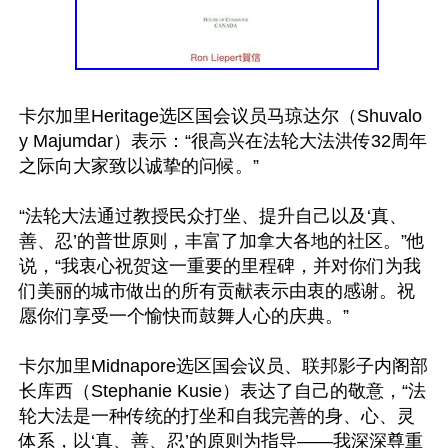
卡尔加里Heritage选区国会议员马琼达尔（Shuvalo
y Majumdar）表示：“很高兴在法轮大法洪传32周年
之际向大家致以诚挚的问候。”

“法轮大法通过教授民众打坐、提升自己以及‘真、
善、忍’的普世原则，丰富了加拿大各地的社区。”他
说，“我衷心祝贺这一重要的里程碑，并对你们为我
们美丽的城市做出的所有贡献表示由衷的感谢。祝
愿你们享受一个愉快而鼓舞人心的庆典。”

卡尔加里Midnapore选区国会议员、联邦影子内阁部
长库西（Stephanie Kusie）表达了自己的敬意，“法
轮大法是一种传统的打坐和自我完善的身、心、灵
体系，以‘真、善、忍’的原则为指导——我深深尊重