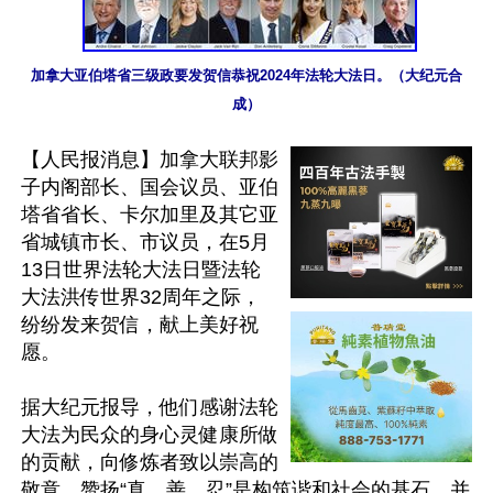
加拿大亚伯塔省三级政要发贺信恭祝2024年法轮大法日。（大纪元合
成）
【人民报消息】加拿大联邦影
子内阁部长、国会议员、亚伯
塔省省长、卡尔加里及其它亚
省城镇市长、市议员，在5月
13日世界法轮大法日暨法轮
大法洪传世界32周年之际，
纷纷发来贺信，献上美好祝
愿。

据大纪元报导，他们感谢法轮
大法为民众的身心灵健康所做
的贡献，向修炼者致以崇高的
敬意，赞扬“真、善、忍”是构筑谐和社会的基石，并