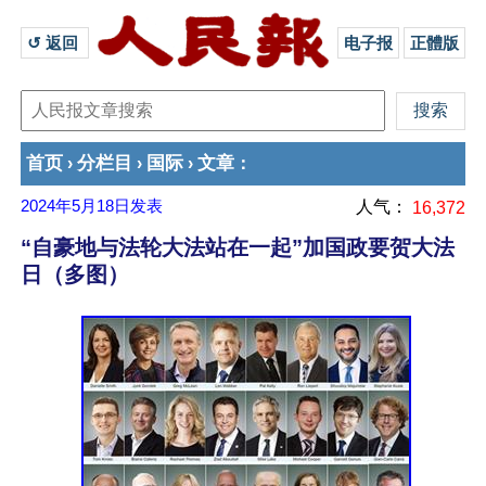
↺ 返回 
电子报
正體版
首页
分栏目
国际
文章
›
›
›
：
2024年5月18日
发表
人气：
16,372
“自豪地与法轮大法站在一起”加国政要贺大法
日（多图）