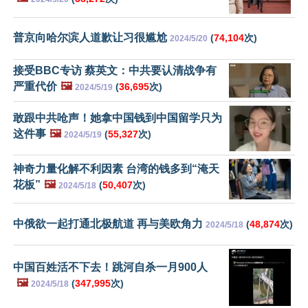
普京向哈尔滨人道歉让习很尴尬
(
74,104
次)
2024/5/20
接受BBC专访 蔡英文：中共要认清战争有
严重代价
🖼️
(
36,695
次)
2024/5/19
敢跟中共呛声！她拿中国钱到中国留学只为
这件事
🖼️
(
55,327
次)
2024/5/19
神奇力量化解不利因素 台湾的钱多到“淹天
花板”
🖼️
(
50,407
次)
2024/5/18
中俄欲一起打通北极航道 再与美欧角力
(
48,874
次)
2024/5/18
中国百姓活不下去！跳河自杀一月900人
🖼️
(
347,995
次)
2024/5/18