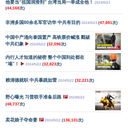
他要当“祖国润滑剂” 台湾当局一举成全他！
2024/5/23
(
44,168
次)
非洲多国80余名军官访华 中共有目的
(
47,891
次)
2024/5/23
中国中产涌向泰国置产 高铁票价喊涨 戳破
中共幻象
▶️
(
32,096
次)
2024/5/22
内行人才知道的秘密 整个中国到处都在
“塌”！
▶️
(
32,823
次)
2024/5/22
赖清德就职 中共暴跳如雷
(
32,221
次)
2024/5/22
野心曝光 习普联手准备后路
🖼️
2024/5/22
(
48,737
次)
卖花娘子夺命妻
🖼️
(
136,101
次)
2024/5/22