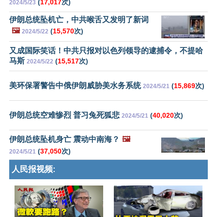
(
17,017
次)
2024/5/23
伊朗总统坠机亡，中共喉舌又发明了新词
🖼️
(
15,570
次)
2024/5/22
又成国际笑话！中共只报对以色列领导的逮捕令，不提哈
马斯
(
15,517
次)
2024/5/22
美环保署警告中俄伊朗威胁美水务系统
(
15,869
次)
2024/5/21
伊朗总统空难惨烈 普习兔死狐悲
(
40,020
次)
2024/5/21
伊朗总统坠机身亡 震动中南海？
🖼️
(
37,050
次)
2024/5/21
人民报视频: