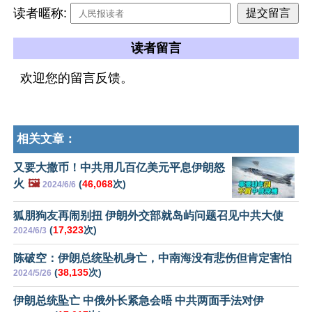
读者暱称:
读者留言
欢迎您的留言反馈。
相关文章：
又要大撒币！中共用几百亿美元平息伊朗怒
火
🖼️
(
46,068
次)
2024/6/6
狐朋狗友再闹别扭 伊朗外交部就岛屿问题召见中共大使
(
17,323
次)
2024/6/3
陈破空：伊朗总统坠机身亡，中南海没有悲伤但肯定害怕
(
38,135
次)
2024/5/26
伊朗总统坠亡 中俄外长紧急会晤 中共两面手法对伊