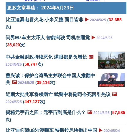
更多文章导读：
2024年5月23日
比亚迪漏电冒火花 小米又撞 面目皆非
▶️
(
32,655
2024/5/25
次)
问界M7车主太吓人 智能驾驶 司机在睡觉
▶️
2024/5/25
(
35,020
次)
中共金融财政持续恶化 满眼都是负增长
🖼️
(
56,747
次)
2024/5/25
曹兴诚：保护台湾民主并联合中国人推翻中
共
🖼️
(
39,116
次)
2024/5/25
近期大批共军将领病亡 武警中将副司令死因引热议
🖼️
(
447,127
次)
2024/5/25
揭秘元宇宙之四：元宇宙到底是什么？
🖼️
(
57,585
2024/5/25
次)
比亚迪仰望u8沙漠翻车 特斯拉尽快撤出中国
▶️
2024/5/24