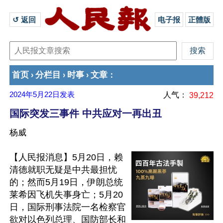
↺ 返回 
电子报
正體版
首页
分栏目
时事
文章
›
›
›
：
2024年5月22日
发表
人气：
39,212
国际突发三事件 中共应对一再出丑
杨威
【人民报消息】5月20日，赖
清德就职无疑是中共最担忧
的；然而5月19日，伊朗总统
莱希因飞机失事身亡；5月20
日，国际刑事法院一名检察官
欲对以色列总理、国防部长和