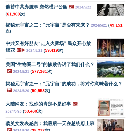
他替中共办脏事 突然横尸公园
🖼️
2024/5/22
(
61,900
次)
揭秘元宇宙之二：“元宇宙”是否有未来？
(
49,151
2024/5/21
次)
中共又有好朋友“走入火葬场” 民众开心放
烟花
🖼️▶️
(
59,419
次)
2024/5/21
美国“生物圈二号”的惨败告诉了我们什么？
🖼️
(
577,161
次)
2024/5/21
揭秘元宇宙之一：“元宇宙”的成功，将对你意味著什么？
🖼️
(
50,553
次)
2024/5/20
大陆网友：找你的肯定不是好事
🖼️
(
53,460
次)
2024/5/20
蔡英文发表感言：我最后一天在总统府上班
🖼️
(
38,272
次)
2024/5/20