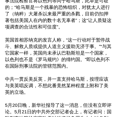
事法院检察官将以色列等同于哈马斯，此举是可耻
的；“哈马斯是一个残暴的恐怖组织，对犹太人进行
了（纳粹）大屠杀以来最严重的杀戮，目前仍扣押
著包括美国人在内的数十名无辜者”；这“让人质疑这
项调查的合法性和可信度”。

英国首相苏纳克的发言人称，“这一行动对于暂停战
斗、解救人质或提供人道主义援助无济于事。”“与其
它国家一样，英国尚未承认巴勒斯坦是一个国家，
以色列也不是《罗马规约》的缔约国。”即以色列不
在国际刑事法院的管辖范围内。

中共一贯反美反英，并一直支持哈马斯，按理应该
与美英唱反调，不想此番竟然某种程度上附和了美
英的立场。

5月20日晚，新华社报导了这一消息，但没有立即评
论。5月21日的中共外交部记者会上，有记者问：国