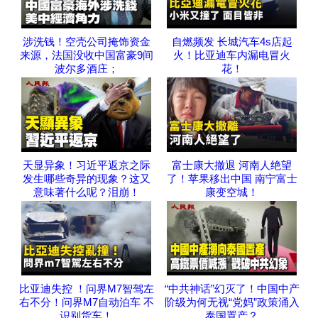
涉洗钱！空壳公司掩饰资金
自燃频发 长城汽车4s店起
来源，法国没收中国富豪9间
火！比亚迪车内漏电冒火
波尔多酒庄；
花！
天显异象！习近平返京之际
富士康大撤退 河南人绝望
发生哪些奇异的现象？这又
了！苹果移出中国 南宁富士
意味著什么呢？泪崩！
康变空城！
比亚迪失控 ！问界M7智驾左
“中共神话”幻灭了！中国中产
右不分！问界M7自动泊车 不
阶级为何无视“党妈”政策涌入
识别货车！
泰国置产？