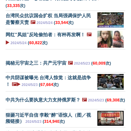
(
33,335
次)
台湾民众抗议国会扩权 当局强调保护人民
是警察天责
🖼️
(
33,544
次)
2024/5/24
网红“凤姐”反呛偷拍者：有种再发啊！
🖼️
▶️
(
60,822
次)
2024/5/24
揭秘元宇宙之三：共产元宇宙
🖼️
(
60,009
次)
2024/5/23
中共阴谋被曝光 台湾人惊觉：这就是战争
！
🖼️▶️
(
67,664
次)
2024/5/23
中共为什么要执意大力支持俄罗斯？
🖼️
(
69,308
次)
2024/5/23
狠砸习近平自信 李毅“醉”语惊人（图／视
频链接）
(
314,940
次)
2024/5/23