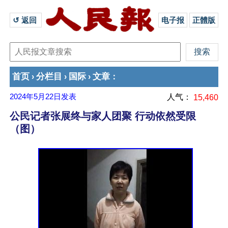
↺ 返回 
电子报
正體版
首页
分栏目
国际
文章
›
›
›
：
2024年5月22日
发表
人气：
15,460
公民记者张展终与家人团聚 行动依然受限
（图）