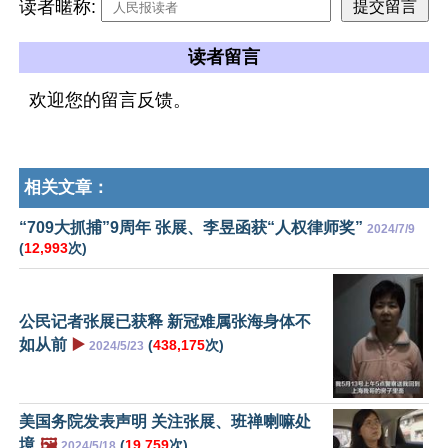
读者暱称:
读者留言
欢迎您的留言反馈。
相关文章：
“709大抓捕”9周年 张展、李昱函获“人权律师奖”
2024/7/9
(
12,993
次)
公民记者张展已获释 新冠难属张海身体不
如从前
▶️
(
438,175
次)
2024/5/23
美国务院发表声明 关注张展、班禅喇嘛处
境
🖼️
(
19,759
次)
2024/5/18