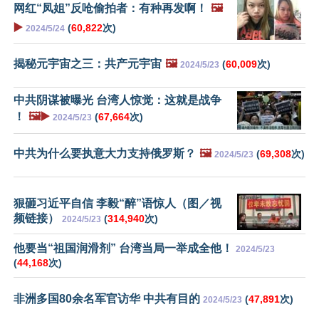
网红“凤姐”反呛偷拍者：有种再发啊！
🖼️
▶️
(
60,822
次)
2024/5/24
揭秘元宇宙之三：共产元宇宙
🖼️
(
60,009
次)
2024/5/23
中共阴谋被曝光 台湾人惊觉：这就是战争
！
🖼️▶️
(
67,664
次)
2024/5/23
中共为什么要执意大力支持俄罗斯？
🖼️
(
69,308
次)
2024/5/23
狠砸习近平自信 李毅“醉”语惊人（图／视
频链接）
(
314,940
次)
2024/5/23
他要当“祖国润滑剂” 台湾当局一举成全他！
2024/5/23
(
44,168
次)
非洲多国80余名军官访华 中共有目的
(
47,891
次)
2024/5/23