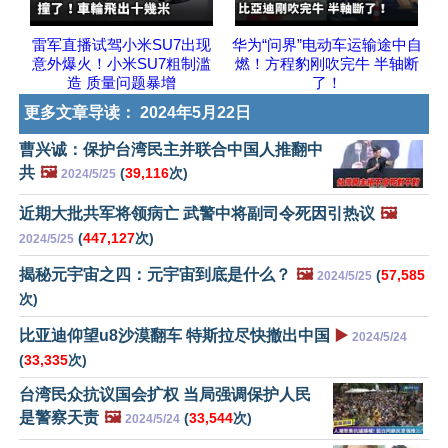
雷军直播试驾小米SU7出现
华为“问界”电动车运输途中自
意外爆火！小米SU7粗制滥
燃！方程豹刚吹完牛 半轴断
造 质量问题暴增
了！
更多文章导读：
2024年5月22日
曹兴诚：保护台湾民主并联合中国人推翻中
共
🖼️
(
39,116
次)
2024/5/25
近期大批共军将领病亡 武警中将副司令死因引热议
🖼️
(
447,127
次)
2024/5/25
揭秘元宇宙之四：元宇宙到底是什么？
🖼️
(
57,585
2024/5/25
次)
比亚迪仰望u8沙漠翻车 特斯拉尽快撤出中国
▶️
2024/5/24
(
33,335
次)
台湾民众抗议国会扩权 当局强调保护人民
是警察天责
🖼️
(
33,544
次)
2024/5/24