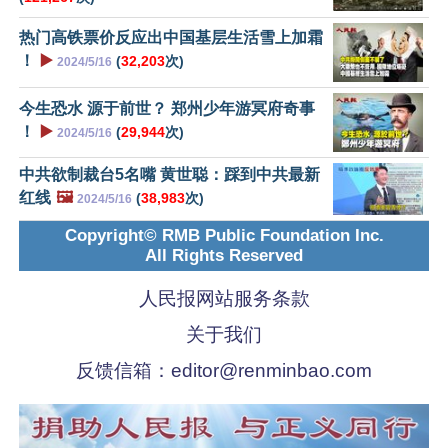
热门高铁票价反应出中国基层生活雪上加霜
！
▶️
(
32,203
次)
2024/5/16
今生恐水 源于前世？ 郑州少年游冥府奇事
！
▶️
(
29,944
次)
2024/5/16
中共欲制裁台5名嘴 黄世聪：踩到中共最新
红线
🖼️
(
38,983
次)
2024/5/16
Copyright© RMB Public Foundation Inc.
All Rights Reserved
人民报网站服务条款
关于我们
反馈信箱：
editor@renminbao.com