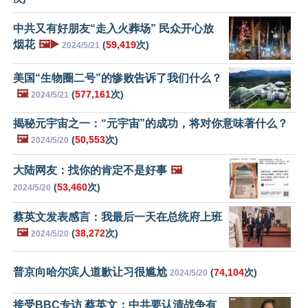
中共又有好朋友“走入火葬场” 民众开心放
烟花
🖼️▶️
(
59,419
次)
2024/5/21
美国“生物圈二号”的惨败告诉了我们什么？
🖼️
(
577,161
次)
2024/5/21
揭秘元宇宙之一：“元宇宙”的成功，将对你意味著什么？
🖼️
(
50,553
次)
2024/5/20
大陆网友：找你的肯定不是好事
🖼️
(
53,460
次)
2024/5/20
蔡英文发表感言：我最后一天在总统府上班
🖼️
(
38,272
次)
2024/5/20
普京向哈尔滨人道歉让习很尴尬
(
74,104
次)
2024/5/20
接受BBC专访 蔡英文：中共要认清战争有