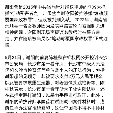
谢阳曾是2015年中共当局针对维权律师的“709大抓
捕”行动受害者之一。虽然当时谢阳被控涉嫌“煽动颠
覆国家政权罪”，但没被判刑入狱。2022年，湖南省
永顺县一名女教师因为发表网路言论而被强制关进
精神病院，谢阳到现场声援该名教师时被警方带
走，并在随后被当局以“煽动颠覆国家政权罪”正式逮
捕。

5月21日，谢阳的前妻陈桂秋在维权网公开控诉长沙
市公安局、长沙市第一看守所、长沙市中级人民法
院和长沙市检察院等单位及个人的违法行为，包括
谢阳想约见领导，却被要求支付2万元人民币现金，
以及被要求展露生殖器、对著摄像头跳艳舞等。陈
桂秋表示，长沙市第一看守所为了让谢阳认罪，还
在羁押室殴打谢阳，以暴力手段进行取证。此外，
谢阳的辩护律师李国蓓在试图调阅案件材料时，遭
前任承办法官拒绝复印，这让李国蓓不得不手抄材