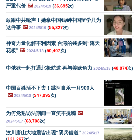
严重代价
🖼️
(
36,695
次)
2024/5/19
敢跟中共呛声！她拿中国钱到中国留学只为
这件事
🖼️
(
55,327
次)
2024/5/19
神奇力量化解不利因素 台湾的钱多到“淹天
花板”
🖼️
(
50,407
次)
2024/5/18
中俄欲一起打通北极航道 再与美欧角力
(
48,874
次)
2024/5/18
中国百姓活不下去！跳河自杀一月900人
🖼️
(
347,995
次)
2024/5/18
为何党魁访法期间一直笑不拢嘴
🖼️
(
68,708
次)
2024/5/17
汶川唐山大地震皆出现“阴兵借道”
2024/5/17
(
121,267
次)