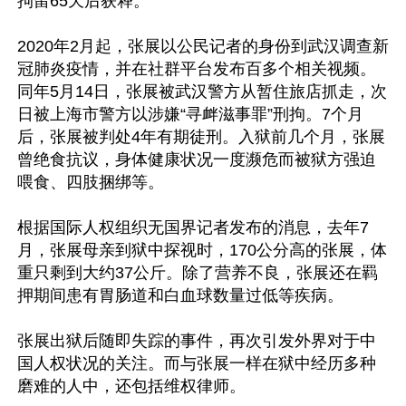
拘留65天后获释。

2020年2月起，张展以公民记者的身份到武汉调查新
冠肺炎疫情，并在社群平台发布百多个相关视频。
同年5月14日，张展被武汉警方从暂住旅店抓走，次
日被上海市警方以涉嫌“寻衅滋事罪”刑拘。7个月
后，张展被判处4年有期徒刑。入狱前几个月，张展
曾绝食抗议，身体健康状况一度濒危而被狱方强迫
喂食、四肢捆绑等。

根据国际人权组织无国界记者发布的消息，去年7
月，张展母亲到狱中探视时，170公分高的张展，体
重只剩到大约37公斤。除了营养不良，张展还在羁
押期间患有胃肠道和白血球数量过低等疾病。

张展出狱后随即失踪的事件，再次引发外界对于中
国人权状况的关注。而与张展一样在狱中经历多种
磨难的人中，还包括维权律师。
