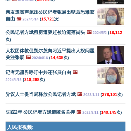
亲友遭噤声施压公民记者张展出狱后恐难获
自由
🖼️
(
15,721
次)
2024/5/14
公民记者方斌租房遭驱赶被迫流落街头
🖼️
(
18,112
2024/5/2
次)
人权团体敦促朔尔茨向习近平提出人权问题
关注张展
🖼️
(
14,635
次)
2024/4/16
记者无疆界呼吁中共还张展自由
🖼️
(
318,298
次)
2024/4/15
异议人士促当局释放公民记者方斌
🖼️
(
278,101
次)
2023/1/11
失踪2年 公民记者方斌遭匿名关押
🖼️
(
149,145
次)
2022/2/11
人民报视频: