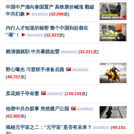
中国中产涌向泰国置产 高铁票价喊涨 戳破
中共幻象
▶️
(
32,096
次)
2024/5/22
内行人才知道的秘密 整个中国到处都在
“塌”！
▶️
(
32,823
次)
2024/5/22
赖清德就职 中共暴跳如雷
(
32,221
次)
2024/5/22
野心曝光 习普联手准备后路
🖼️
2024/5/22
(
48,737
次)
卖花娘子夺命妻
🖼️
(
136,101
次)
2024/5/22
他替中共办脏事 突然横尸公园
🖼️
2024/5/22
(
61,900
次)
揭秘元宇宙之二：“元宇宙”是否有未来？
(
49,151
2024/5/21
次)