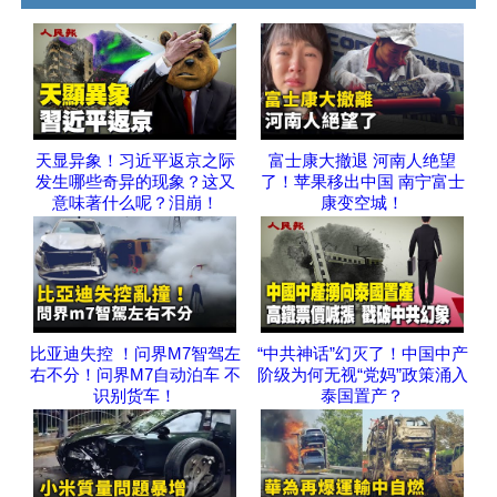
天显异象！习近平返京之际
富士康大撤退 河南人绝望
发生哪些奇异的现象？这又
了！苹果移出中国 南宁富士
意味著什么呢？泪崩！
康变空城！
比亚迪失控 ！问界M7智驾左
“中共神话”幻灭了！中国中产
右不分！问界M7自动泊车 不
阶级为何无视“党妈”政策涌入
识别货车！
泰国置产？