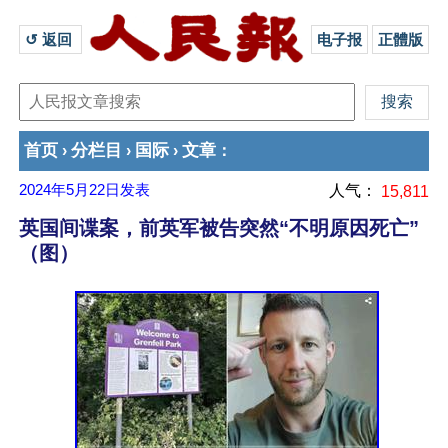
↺ 返回 
电子报
正體版
首页
分栏目
国际
文章
›
›
›
：
2024年5月22日
发表
人气：
15,811
英国间谍案，前英军被告突然“不明原因死亡”
（图）