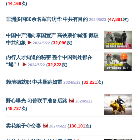
(
44,168
次)
非洲多国80余名军官访华 中共有目的
(
47,891
次)
2024/5/23
中国中产涌向泰国置产 高铁票价喊涨 戳破
中共幻象
▶️
(
32,096
次)
2024/5/22
内行人才知道的秘密 整个中国到处都在
“塌”！
▶️
(
32,823
次)
2024/5/22
赖清德就职 中共暴跳如雷
(
32,221
次)
2024/5/22
野心曝光 习普联手准备后路
🖼️
2024/5/22
(
48,737
次)
卖花娘子夺命妻
🖼️
(
136,101
次)
2024/5/22