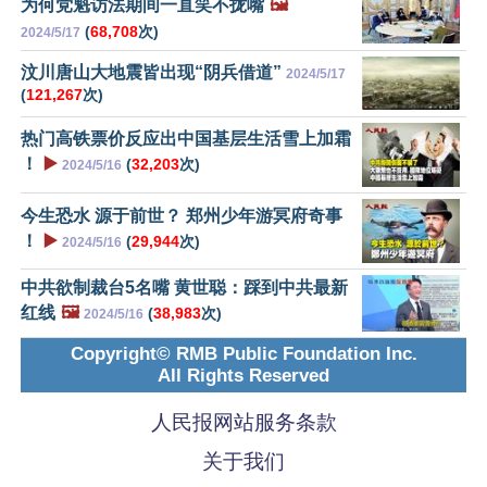
为何党魁访法期间一直笑不拢嘴
🖼️
(
68,708
次)
2024/5/17
汶川唐山大地震皆出现“阴兵借道”
2024/5/17
(
121,267
次)
热门高铁票价反应出中国基层生活雪上加霜
！
▶️
(
32,203
次)
2024/5/16
今生恐水 源于前世？ 郑州少年游冥府奇事
！
▶️
(
29,944
次)
2024/5/16
中共欲制裁台5名嘴 黄世聪：踩到中共最新
红线
🖼️
(
38,983
次)
2024/5/16
Copyright© RMB Public Foundation Inc.
All Rights Reserved
人民报网站服务条款
关于我们