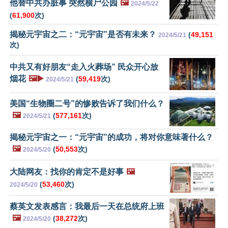
他替中共办脏事 突然横尸公园
🖼️
2024/5/22
(
61,900
次)
揭秘元宇宙之二：“元宇宙”是否有未来？
(
49,151
2024/5/21
次)
中共又有好朋友“走入火葬场” 民众开心放
烟花
🖼️▶️
(
59,419
次)
2024/5/21
美国“生物圈二号”的惨败告诉了我们什么？
🖼️
(
577,161
次)
2024/5/21
揭秘元宇宙之一：“元宇宙”的成功，将对你意味著什么？
🖼️
(
50,553
次)
2024/5/20
大陆网友：找你的肯定不是好事
🖼️
(
53,460
次)
2024/5/20
蔡英文发表感言：我最后一天在总统府上班
🖼️
(
38,272
次)
2024/5/20