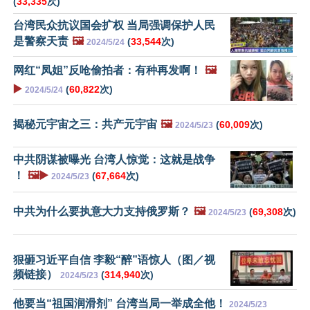
(
33,335
次)
台湾民众抗议国会扩权 当局强调保护人民
是警察天责
🖼️
(
33,544
次)
2024/5/24
网红“凤姐”反呛偷拍者：有种再发啊！
🖼️
▶️
(
60,822
次)
2024/5/24
揭秘元宇宙之三：共产元宇宙
🖼️
(
60,009
次)
2024/5/23
中共阴谋被曝光 台湾人惊觉：这就是战争
！
🖼️▶️
(
67,664
次)
2024/5/23
中共为什么要执意大力支持俄罗斯？
🖼️
(
69,308
次)
2024/5/23
狠砸习近平自信 李毅“醉”语惊人（图／视
频链接）
(
314,940
次)
2024/5/23
他要当“祖国润滑剂” 台湾当局一举成全他！
2024/5/23