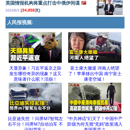
英国情报机构将重点打击中俄伊间谍
🖼️
(
34,858
次)
2024/6/3
人民报视频:
天显异象！习近平返京之际
富士康大撤退 河南人绝望
发生哪些奇异的现象？这又
了！苹果移出中国 南宁富士
意味著什么呢？泪崩！
康变空城！
比亚迪失控 ！问界M7智驾左
“中共神话”幻灭了！中国中产
右不分！问界M7自动泊车 不
阶级为何无视“党妈”政策涌入
识别货车！
泰国置产？