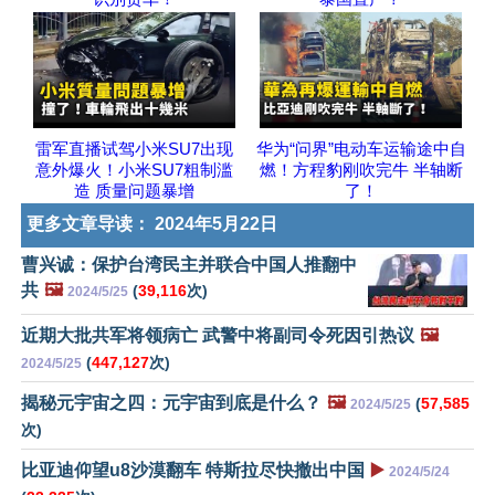
雷军直播试驾小米SU7出现
华为“问界”电动车运输途中自
意外爆火！小米SU7粗制滥
燃！方程豹刚吹完牛 半轴断
造 质量问题暴增
了！
更多文章导读：
2024年5月22日
曹兴诚：保护台湾民主并联合中国人推翻中
共
🖼️
(
39,116
次)
2024/5/25
近期大批共军将领病亡 武警中将副司令死因引热议
🖼️
(
447,127
次)
2024/5/25
揭秘元宇宙之四：元宇宙到底是什么？
🖼️
(
57,585
2024/5/25
次)
比亚迪仰望u8沙漠翻车 特斯拉尽快撤出中国
▶️
2024/5/24