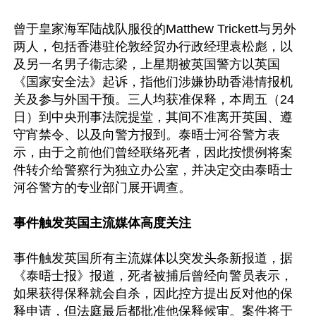
曾于皇家海军陆战队服役的Matthew Trickett与另外
两人，包括香港驻伦敦经贸办行政经理袁松彪，以
及另一名男子衞志梁，上星期被英国警方以英国
《国家安全法》起诉，指他们涉嫌协助香港情报机
关及参与外国干预。三人均获准保释，本周五（24
日）到中央刑事法院提堂，其间不准离开英国、遵
守宵禁令、以及向警方报到。泰晤士河谷警方表
示，由于之前他们曾经联络死者，因此按惯例将案
件转介给警察行为独立办公室，并决定交由泰晤士
河谷警方的专业部门展开调查。

事件触发英国主流媒体高度关注
事件触发英国所有主流媒体以突发头条新报道，据
《泰晤士报》报道，死者被捕后曾经向警员表示，
如果获得保释就会自杀，因此控方提出反对他的保
释申请，但法庭最后都批准他保释候审。案件将于