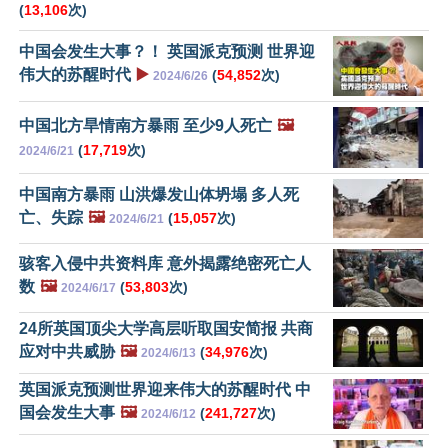
(
13,106
次)
中国会发生大事？！ 英国派克预测 世界迎
伟大的苏醒时代
▶️
(
54,852
次)
2024/6/26
中国北方旱情南方暴雨 至少9人死亡
🖼️
(
17,719
次)
2024/6/21
中国南方暴雨 山洪爆发山体坍塌 多人死
亡、失踪
🖼️
(
15,057
次)
2024/6/21
骇客入侵中共资料库 意外揭露绝密死亡人
数
🖼️
(
53,803
次)
2024/6/17
24所英国顶尖大学高层听取国安简报 共商
应对中共威胁
🖼️
(
34,976
次)
2024/6/13
英国派克预测世界迎来伟大的苏醒时代 中
国会发生大事
🖼️
(
241,727
次)
2024/6/12