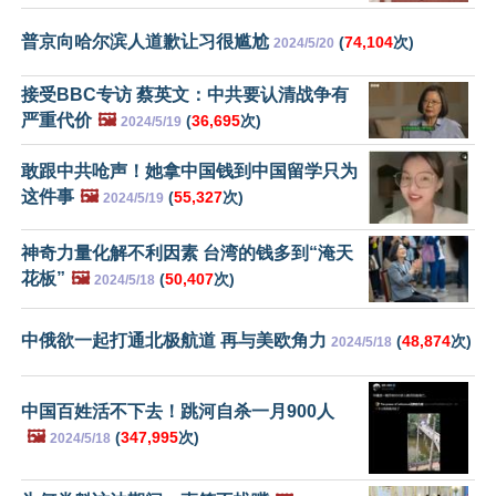
普京向哈尔滨人道歉让习很尴尬
(
74,104
次)
2024/5/20
接受BBC专访 蔡英文：中共要认清战争有
严重代价
🖼️
(
36,695
次)
2024/5/19
敢跟中共呛声！她拿中国钱到中国留学只为
这件事
🖼️
(
55,327
次)
2024/5/19
神奇力量化解不利因素 台湾的钱多到“淹天
花板”
🖼️
(
50,407
次)
2024/5/18
中俄欲一起打通北极航道 再与美欧角力
(
48,874
次)
2024/5/18
中国百姓活不下去！跳河自杀一月900人
🖼️
(
347,995
次)
2024/5/18