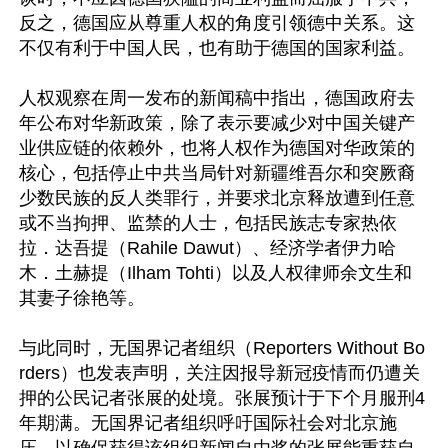
反之，德国应从尊重人权的角度引领德中关系。这
不仅有利于中国人民，也有助于德国的国家利益。

人权观察在周一发布的新闻稿中指出，德国政府去
年公布对华新政策，除了表示要减少对中国关键产
业供应链的依赖外，也将人权作为德国对华政策的
核心，包括停止中共当局针对新疆维吾尔和突厥裔
少数民族的反人类罪行，并要求北京释放遭到任意
或不当拘押、监禁的人士，包括民族志专家热依
拉．达吾提（Rahile Dawut）、经济学者伊力哈
木．土赫提（Ilham Tohti）以及人权律师余文生和
其妻子徐艳等。

与此同时，无国界记者组织（Reporters Without Bo
rders）也发表声明，关注因报导新冠疫情而仍遭关
押的公民记者张展的处境。张展预计于下个月服刑4
年期满。无国界记者组织呼吁国际社会对北京施