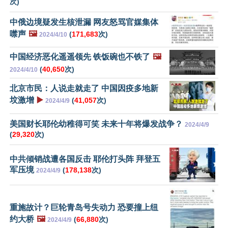
次)
中俄边境疑发生核泄漏 网友怒骂官媒集体
噤声
🖼️
(
171,683
次)
2024/4/10
中国经济恶化遥遥领先 铁饭碗也不铁了
🖼️
(
40,650
次)
2024/4/10
北京市民：人说走就走了 中国因疫多地新
坟激增
▶️
(
41,057
次)
2024/4/9
美国财长耶伦幼稚得可笑 未来十年将爆发战争？
2024/4/9
(
29,320
次)
中共倾销战遭各国反击 耶伦打头阵 拜登五
军压境
(
178,138
次)
2024/4/9
重施故计？巨轮青岛号失动力 恐要撞上纽
约大桥
🖼️
(
66,880
次)
2024/4/9