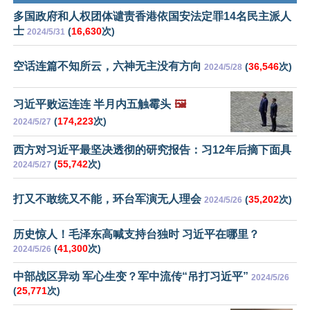
多国政府和人权团体谴责香港依国安法定罪14名民主派人
士
(
16,630
次)
2024/5/31
空话连篇不知所云，六神无主没有方向
(
36,546
次)
2024/5/28
习近平败运连连 半月内五触霉头
🖼️
(
174,223
次)
2024/5/27
西方对习近平最坚决透彻的研究报告：习12年后摘下面具
(
55,742
次)
2024/5/27
打又不敢统又不能，环台军演无人理会
(
35,202
次)
2024/5/26
历史惊人！毛泽东高喊支持台独时 习近平在哪里？
(
41,300
次)
2024/5/26
中部战区异动 军心生变？军中流传“吊打习近平”
2024/5/26
(
25,771
次)