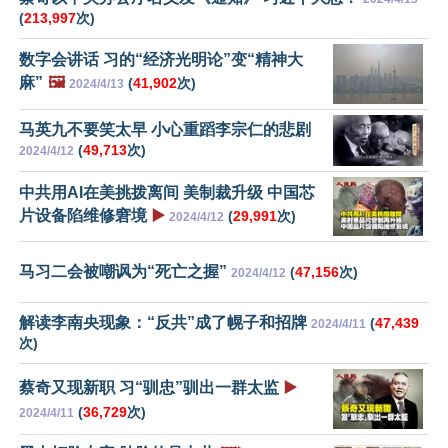
(
213,997
次)
数字会讲话 习的“经济光明论”变“精神大
麻”
🖼️
(
41,902
次)
2024/4/13
马英九不要笑太早 小心重蹈李宗仁的悲剧
(
49,713
次)
2024/4/12
中共用AI在美挑拨离间 美制裁升级 中国芯
片设备陷维修窘境
▶️
(
29,991
次)
2024/4/12
马习二会被嘲讽为“死亡之握”
(
47,156
次)
2024/4/12
解读李南央现象：“反共”成了幌子和招牌
(
47,439
2024/4/11
次)
蔡奇又现新职 习“驯忠”驯出一群太监
▶️
(
36,729
次)
2024/4/11