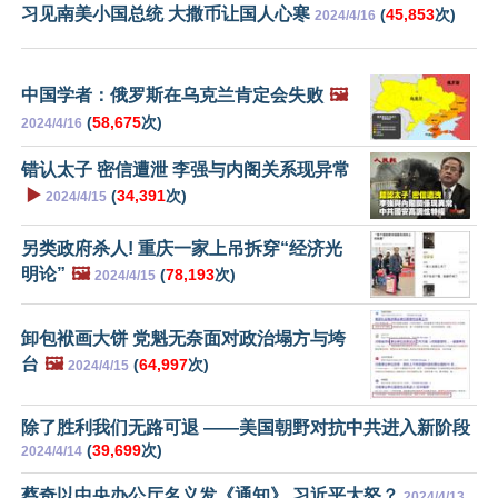
习见南美小国总统 大撒币让国人心寒
(
45,853
次)
2024/4/16
中国学者：俄罗斯在乌克兰肯定会失败
🖼️
(
58,675
次)
2024/4/16
错认太子 密信遭泄 李强与内阁关系现异常
▶️
(
34,391
次)
2024/4/15
另类政府杀人! 重庆一家上吊拆穿“经济光
明论”
🖼️
(
78,193
次)
2024/4/15
卸包袱画大饼 党魁无奈面对政治塌方与垮
台
🖼️
(
64,997
次)
2024/4/15
除了胜利我们无路可退 ——美国朝野对抗中共进入新阶段
(
39,699
次)
2024/4/14
蔡奇以中央办公厅名义发《通知》 习近平大怒？
2024/4/13