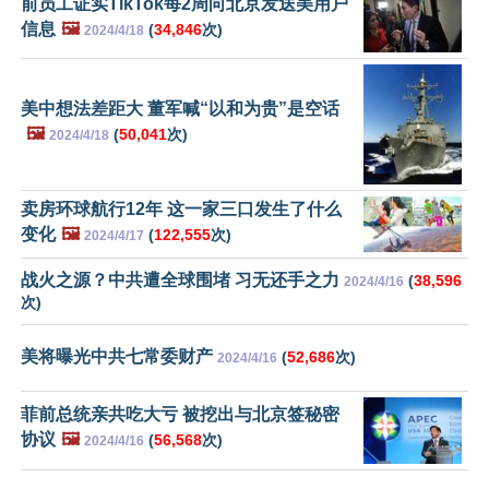
前员工证实TikTok每2周向北京发送美用户
信息
🖼️
(
34,846
次)
2024/4/18
美中想法差距大 董军喊“以和为贵”是空话
🖼️
(
50,041
次)
2024/4/18
卖房环球航行12年 这一家三口发生了什么
变化
🖼️
(
122,555
次)
2024/4/17
战火之源？中共遭全球围堵 习无还手之力
(
38,596
2024/4/16
次)
美将曝光中共七常委财产
(
52,686
次)
2024/4/16
菲前总统亲共吃大亏 被挖出与北京签秘密
协议
🖼️
(
56,568
次)
2024/4/16