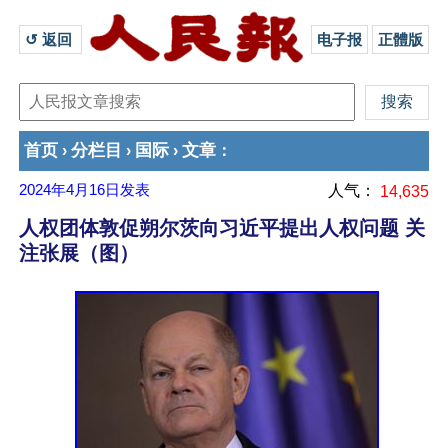
↺ 返回 
电子报
正體版
首页
分栏目
国际
文章
›
›
›
：
2024年4月16日
发表
人气：
14,635
人权团体敦促朔尔茨向习近平提出人权问题 关
注张展（图）