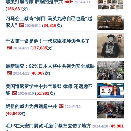
黑虫打脸专家 肿脸的是中共
🖼️▶️
2024/4/11
(
156,631
次)
习马会上蔡奇“侧目”马英九称自己也是“赵
家人”
🖼️
(
34,816
次)
2024/4/11
千古第一贪是他！一代权臣和坤逊色多了
🖼️
(
177,085
次)
2024/4/11
最新调查：92%日本人将中共视为安全威胁
🖼️
(
48,987
次)
2024/4/11
美国遣返留学生中共气鼓鼓 律师:还远远不
够
🖼️
(
51,991
次)
2024/4/10
妈祖的威力为何远超中共
🖼️
2024/4/10
(
40,840
次)
毛尸在天安门展览 毛新宇祭扫去错了地方
(
45,881
2024/4/10