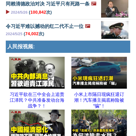
同赖清德政治对决 习近平只有死路一条
🖼️
▶️
(
100,842
次)
2024/5/26
令习近平难以撼动的红二代不止一位
🖼️
(
74,002
次)
2024/5/25
人民报视频:
习近平欲在三中全会上追责
小米上市隔日现疯狂退订
江泽民？中共准备发动台海
潮！汽车播主揭底称险被
战争？！
“骗”！