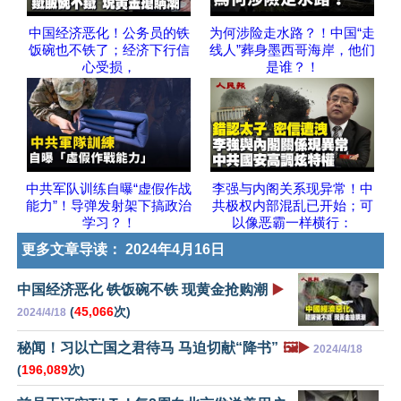
中国经济恶化！公务员的铁
为何涉险走水路？！中国“走
饭碗也不铁了；经济下行信
线人”葬身墨西哥海岸，他们
心受损，
是谁？！
中共军队训练自曝“虚假作战
李强与内阁关系现异常！中
能力”！导弹发射架下搞政治
共极权内部混乱已开始；可
学习？！
以像恶霸一样横行：
更多文章导读：
2024年4月16日
中国经济恶化 铁饭碗不铁 现黄金抢购潮
▶️
(
45,066
次)
2024/4/18
秘闻！习以亡国之君待马 马迫切献“降书”
🖼️▶️
2024/4/18
(
196,089
次)