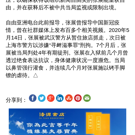
压，以确保获得该组织新闻自由奖的张展能重获自
由，并在获释后不被中共当局监视或限制出境。

自由亚洲电台此前报导，张展曾报导中国新冠疫
情，曾在社群媒体上发布百多个相关视频。2020年5
月14日，张展被武汉警方从暂住旅店抓走，次日被
上海市警方以涉嫌“寻衅滋事罪”刑拘。7个月后，张
展被当局判处4年有期徒刑。张展在入狱前几个月曾
透过绝食表达抗议，身体健康状况一度濒危。当局
以鼻管强行灌食，并连续几个月对张展施以铐手脚
分享到：