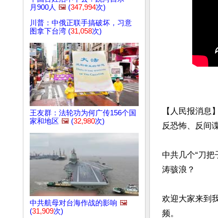
月900人
🖼️
(
347,994
次)
川普：中俄正联手搞破坏，习意
图拿下台湾 (
31,058
次)
【人民报消息
王友群：法轮功为何广传156个国
家和地区
🖼️
(
32,980
次)
反恐怖、反间谍
中共几个“刀把
涛骇浪？

欢迎大家来到
中共航母对台海作战的影响
🖼️
(
31,909
次)
频。
