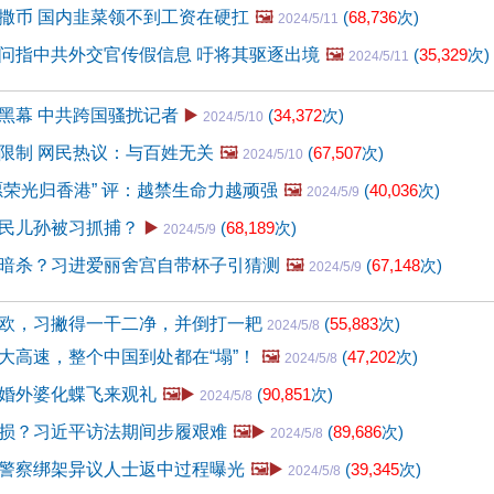
撒币 国内韭菜领不到工资在硬扛
🖼️
(
68,736
次)
2024/5/11
问指中共外交官传假信息 吁将其驱逐出境
🖼️
(
35,329
次)
2024/5/11
黑幕 中共跨国骚扰记者
▶️
(
34,372
次)
2024/5/10
限制 网民热议：与百姓无关
🖼️
(
67,507
次)
2024/5/10
愿荣光归香港” 评：越禁生命力越顽强
🖼️
(
40,036
次)
2024/5/9
民儿孙被习抓捕？
▶️
(
68,189
次)
2024/5/9
暗杀？习进爱丽舍宫自带杯子引猜测
🖼️
(
67,148
次)
2024/5/9
欧，习撇得一干二净，并倒打一耙
(
55,883
次)
2024/5/8
大高速，整个中国到处都在“塌”！
🖼️
(
47,202
次)
2024/5/8
婚外婆化蝶飞来观礼
🖼️▶️
(
90,851
次)
2024/5/8
损？习近平访法期间步履艰难
🖼️▶️
(
89,686
次)
2024/5/8
警察绑架异议人士返中过程曝光
🖼️▶️
(
39,345
次)
2024/5/8