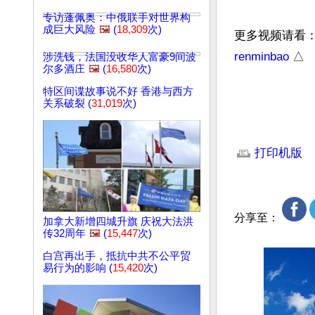
专访蓬佩奥：中俄联手对世界构
成巨大风险
🖼️
(
18,309
次)
更多视频请看
renminbao
 △
涉洗钱，法国没收华人富豪9间波
尔多酒庄
🖼️
(
16,580
次)
特区间谍故事说不好 香港与西方
关系破裂 (
31,019
次)
文章网址: http://w
打印机版
分享至：
加拿大新增四城升旗 庆祝大法洪
传32周年
🖼️
(
15,447
次)
白宫再出手，抵抗中共不公平贸
易行为的影响 (
15,420
次)