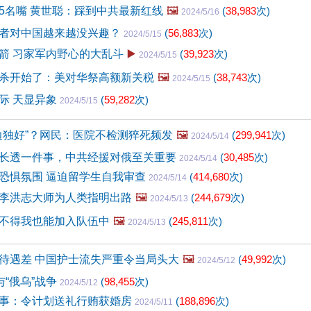
5名嘴 黄世聪：踩到中共最新红线
🖼️
(
38,983
次)
2024/5/16
者对中国越来越没兴趣？
(
56,883
次)
2024/5/15
箭 习家军内野心的大乱斗
▶️
(
39,923
次)
2024/5/15
杀开始了：美对华祭高额新关税
🖼️
(
38,743
次)
2024/5/15
际 天显异象
(
59,282
次)
2024/5/15
这边独好”？网民：医院不检测猝死频发
🖼️
(
299,941
次)
2024/5/14
长透一件事，中共经援对俄至关重要
(
30,485
次)
2024/5/14
恐惧氛围 逼迫留学生自我审查
(
414,680
次)
2024/5/14
李洪志大师为人类指明出路
🖼️
(
244,679
次)
2024/5/13
不得我也能加入队伍中
🖼️
(
245,811
次)
2024/5/13
待遇差 中国护士流失严重令当局头大
🖼️
(
49,992
次)
2024/5/12
与“俄乌”战争
(
98,455
次)
2024/5/12
事：令计划送礼行贿获婚房
(
188,896
次)
2024/5/11