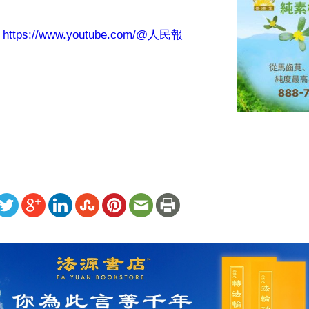
：
https://www.youtube.com/@人民報
ww.renminbao.com/rmb/articles/2024/5/15/82788.html