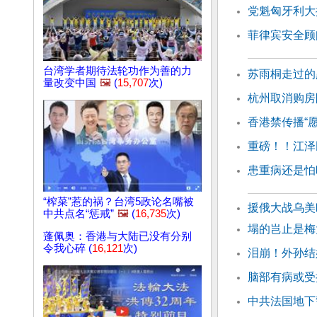
党魁匈牙利大
菲律宾安全顾
台湾学者期待法轮功作为善的力
苏雨桐走过的
量改变中国
🖼️
(
15,707
次)
杭州取消购房
香港禁传播“
重磅！！江泽
患重病还是怕
“榨菜”惹的祸？台湾5政论名嘴被
援俄大战乌美
中共点名“惩戒”
🖼️
(
16,735
次)
塌的岂止是梅
蓬佩奥：香港与大陆已没有分别
令我心碎 (
16,121
次)
泪崩！外孙结
脑部有病或受
中共法国地下