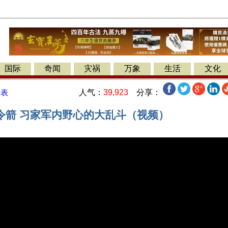
国际
奇闻
灾祸
万象
生活
文化
人气：
39,923
分享：
发表
令箭 习家军内野心的大乱斗（视频）