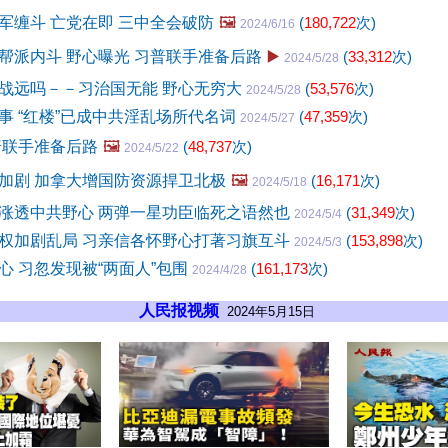
军缠斗 亡党在即 三中全会破防
🖼️
(
180,722
次)
2024/6/16
帮派内斗 野心曝光 习普联手准备后路
▶️
(
33,312
次)
2024/5/28
战远吗－－习治国无能 野心无穷大
(
53,576
次)
2024/5/28
事 “红楼”已成中共淫乱场所代名词
(
47,359
次)
2024/5/27
普联手准备后路
🖼️
(
48,737
次)
2024/5/22
加剧 加拿大增国防资源捍卫北极
🖼️
(
16,171
次)
2024/5/18
涨透中共野心 两弹一星功臣临死之语然也
(
31,349
次)
2024/5/4
权加剧乱局 习亲信各怀野心打著习旗互斗
(
153,898
次)
2024/5/3
心 习忽发现被“两面人”包围
(
161,173
次)
2024/4/28
人民报视频
2024年5月15日