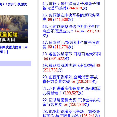
14. 重磅：传江泽民儿子和孙子都
关？！郑州小伙游冥
被习近平抓捕 (
244,618
次)
15. 彭丽媛在中央军委的新职务曝
光
🖼️
(
241,509
次)
16. 为何刘德华当选中共影协副主
席立即厄运当头？
🖼️
📝 (
231,730
次)
17. 日本婴儿“哭泣相扑” 谁先哭谁
赢
🖼️
(
211,776
次)
共制军火露真面目！中
端！｜
18. 各国的母亲节 日期习俗大不同
🖼️
(
204,622
次)
19. 模仿海鸥叫声赛 9岁童夺冠
🖼️
(
201,738
次)
20. 山西车祸惨烈 全网消音 事故
责任方背景炸裂
🖼️
(
200,288
次)
21. 习四进重庆带来魔咒 新倒楣蛋
儿将是谁？ (
199,527
次)
22. 记录母爱赢大奖 干净世界办母
亲节影片奖
🖼️
(
196,923
次)
23. 他把胡锦涛架出会场！如今身
居高位 与王毅并排站 (
196,241
次)