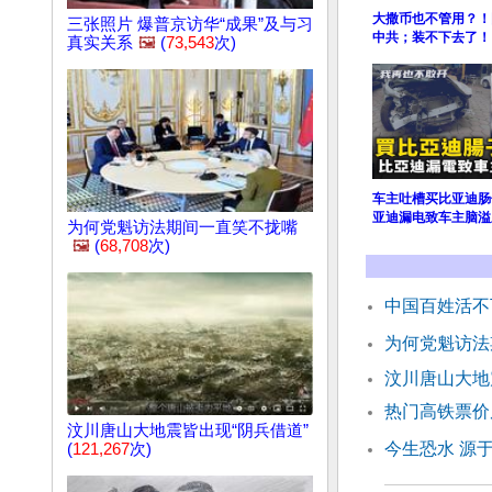
大撒币也不管用？！
三张照片 爆普京访华“成果”及与习
中共；装不下去了！
真实关系
🖼️
(
73,543
次)
车主吐槽买比亚迪肠
亚迪漏电致车主脑溢
为何党魁访法期间一直笑不拢嘴
🖼️
(
68,708
次)
中国百姓活不
为何党魁访法
汶川唐山大地
热门高铁票价
汶川唐山大地震皆出现“阴兵借道”
今生恐水 源
(
121,267
次)