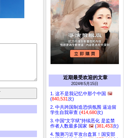
近期最受欢迎的文章
2024年5月15日
1. 这不是我记忆中那个中国
🖼️
(
840,531
次)
2. 中共跨国制造恐惧氛围 逼迫留
学生自我审查 (
414,680
次)
3. 中国“文字狱”持续恶化 是监禁
作者人数最多国家
🖼️
(
381,453
次)
4. 预测习近平攻台盘算！国安部