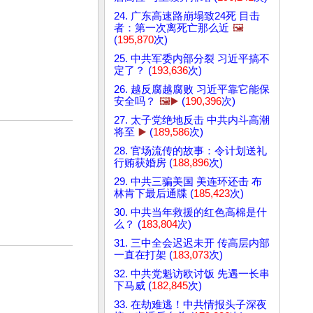
24. 广东高速路崩塌致24死 目击
者：第一次离死亡那么近
🖼️
(
195,870
次)
25. 中共军委内部分裂 习近平搞不
定了？ (
193,636
次)
26. 越反腐越腐败 习近平靠它能保
安全吗？
🖼️▶️
(
190,396
次)
27. 太子党绝地反击 中共内斗高潮
将至
▶️
(
189,586
次)
28. 官场流传的故事：令计划送礼
行贿获婚房 (
188,896
次)
29. 中共三骗美国 美连环还击 布
林肯下最后通牒 (
185,423
次)
30. 中共当年救援的红色高棉是什
么？ (
183,804
次)
31. 三中全会迟迟未开 传高层内部
一直在打架 (
183,073
次)
32. 中共党魁访欧讨饭 先遇一长串
下马威 (
182,845
次)
33. 在劫难逃！中共情报头子深夜