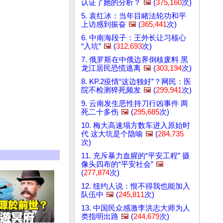
认证了她的分析？
🖼️
(
375,160
次)
5. 袁红冰：当年目睹法轮功和平
上访感到振奋
🖼️
(
365,441
次)
6. 中南海段子：王外长让习核心
“入坑”
🖼️
(
312,693
次)
7. 俄罗斯在中俄边界倒核废料 黑
龙江居民恐慌逃离
🖼️
(
303,194
次)
8. KP.2疫情“这边独好”？网民：医
院不检测猝死频发
🖼️
(
299,941
次)
9. 云南发生恶性持刀行凶事件 两
死二十多伤
🖼️
(
295,685
次)
10. 梅大高速塌方数车进入原始时
代 这大坑是个隐喻
🖼️
(
284,735
次)
11. 充斥暴力血腥的“平安工程” 摄
像头四布的“平安社会”
🖼️
(
277,874
次)
12. 纽约人说：恨不得我也能加入
队伍中
🖼️
(
245,811
次)
13. 中国民众感激李洪志大师为人
类指明出路
🖼️
(
244,679
次)