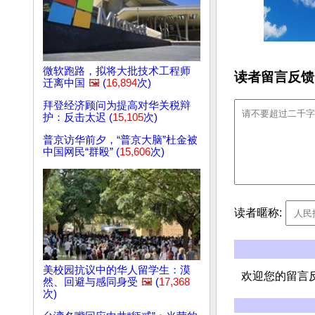
微软跑路，拟将大批技术工程师
读者留言反馈
迁离中国
🖼️
(
16,894
次)
拜登经济顾问为提高对华关税辩
护：反击太迟 (
15,105
次)
普京访华前夕，“普京大脑”杜金被
中国网民“群殴” (
15,606
次)
读者暱称:
美校园抗议中的华人留学生：漠
欢迎您的留言
然、回避与感同身受
🖼️
(
17,368
次)