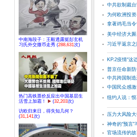
中共欲制裁台
为何欧洲投资
拿著鸡毛当令
美中经济大厮
中南海段子：王毅透露挺彭玄机
习近平返京之
习氏外交撒币走秀 (
288,631
次)
KP.2疫情“
普京任命新防
中共跨国制造
中国民众感激
热门高铁票价反应出中国基层生
纽约人说：恨
活雪上加霜！
▶️
(
32,203
次)
访欧归来日，得失知几何？
压力大风险大
(
31,141
次)
神奇的“预言”
官场流传的故