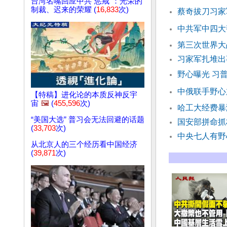
台湾名嘴回应中共“惩戒”：光荣的
制裁、迟来的荣耀 (
16,833
次)
蔡奇拔刀习家
中共军中四大
第三次世界大
习家军扎堆出
野心曝光 习
中俄联手野心
【特稿】进化论的本质反神反宇
宙
🖼️
(
455,596
次)
哈工大经费暴
“美国大选” 普习会无法回避的话题
国安部拼命抓
(
33,703
次)
中央七人有野
从北京人的三个经历看中国经济
(
39,871
次)