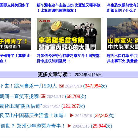
国际支持美国多于
新车漏电致车主被击伤 比亚迪又曝事故
今生恐水跟前世有
！比亚迪漏电故障频发！
府都见到了什么？
子悔青了！离谱 比
习亲信各怀野心打著习旗互斗！国安部
连丢出口订单 中
血！
拼命抓权加剧乱局 ；
共山寨军火 质量低
更多文章导读：
2024年5月15日
下去！跳河自杀一月900人
🖼️
(
347,994
次)
2024/5/18
期间一直笑不拢嘴
🖼️
(
68,708
次)
2024/5/17
震皆出现“阴兵借道”
(
121,267
次)
2024/5/17
反应出中国基层生活雪上加霜！
▶️
(
32,203
次)
2024/5/16
于前世？ 郑州少年游冥府奇事！
▶️
(
29,944
次)
2024/5/16