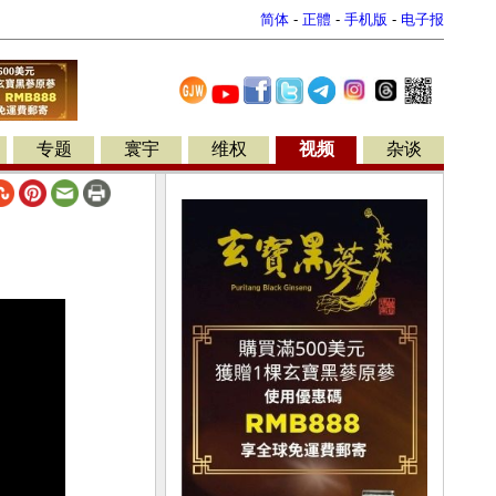
简体
-
正體
-
手机版
-
电子报
专题
寰宇
维权
视频
杂谈