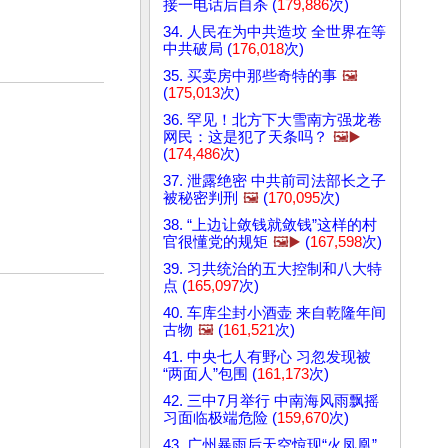
接一电话后自杀 (
179,886
次)
34. 人民在为中共造坟 全世界在等
中共破局 (
176,018
次)
35. 买卖房中那些奇特的事
🖼️
(
175,013
次)
36. 罕见！北方下大雪南方强龙卷
网民：这是犯了天条吗？
🖼️▶️
(
174,486
次)
37. 泄露绝密 中共前司法部长之子
被秘密判刑
🖼️
(
170,095
次)
38. “上边让敛钱就敛钱”这样的村
官很懂党的规矩
🖼️▶️
(
167,598
次)
39. 习共统治的五大控制和八大特
点 (
165,097
次)
40. 车库尘封小酒壶 来自乾隆年间
古物
🖼️
(
161,521
次)
41. 中央七人有野心 习忽发现被
“两面人”包围 (
161,173
次)
42. 三中7月举行 中南海风雨飘摇
习面临极端危险 (
159,670
次)
43. 广州暴雨后天空惊现“火凤凰”